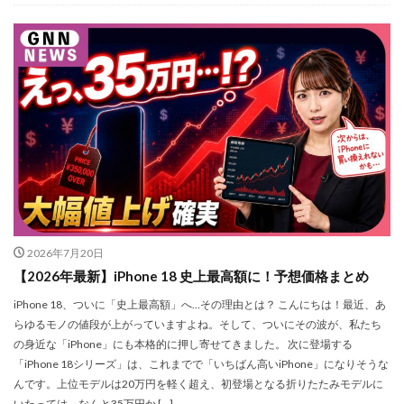
iPhone17e 新色
iPhone17e 発売日
iPhone17e 発表日
iphone17promax
iphone17series
iPhone17カメラ
iPhone18
iPhone18 Pro
iPhone18 カメラ
iPhone18 バッテリー
iPhone18 価格
iPhone18Pro
iPhone18ProMAX
iPhone19
iPhoneAir2
iPhoneSE
iPhoneSE 4
iPhoneSE 4 いつ
iPhoneSE 4 リーク
iPhoneSE4
iPhoneSE4 価格
iPhoneサブスク
iPhone値上げ
iPhone規制
iRing
KDDI
Kimi K3
KOMODO-X Z Mount
2026年7月20日
Leica
Leica M EV1
Leica Q3 monochrome
【2026年最新】iPhone 18 史上最高額に！予想価格まとめ
Leica SL3-S
LINE
LINEヤフー
iPhone 18、ついに「史上最高額」へ…その理由とは？ こんにちは！最近、あ
らゆるモノの値段が上がっていますよね。そして、ついにその波が、私たち
M2 MAX MacBook Pro
M2 Pro MacBook Pro
の身近な「iPhone」にも本格的に押し寄せてきました。 次に登場する
M2Pro MacBook Pro
M3 MacBook Air
M4 iPad Air
「iPhone 18シリーズ」は、これまでで「いちばん高いiPhone」になりそうな
M4 iPad Air スペック
M4 iPad Air 価格
んです。上位モデルは20万円を軽く超え、初登場となる折りたたみモデルに
いたっては、なんと35万円か […]