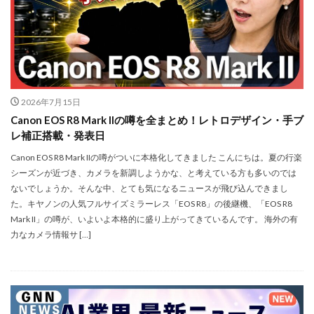
マイナンバーカード
マイナ保険証
メモリチップ不足
メモリ高騰
ライカSL3
ライカSL3-S
リコー
リコー GR4
ルミックス S1RⅡ
ルミックスS1Rii
一眼レフ
人気ワイヤレスイヤフォン
低価格 MacBook
円安
2026年7月15日
半導体不足
廉価版MacBook
折りたたみiPhone
Canon EOS R8 Mark IIの噂を全まとめ！レトロデザイン・手ブ
レ補正搭載・発表日
新Siri
新型 ドローン
新型AirTag
日銀
為替
為替情報
生成AI 最新
経済指標
Canon EOS R8 Mark IIの噂がついに本格化してきました こんにちは。夏の行楽
シーズンが近づき、カメラを新調しようかな、と考えている方も多いのでは
ないでしょうか。そんな中、とても気になるニュースが飛び込んできまし
検索
た。キヤノンの人気フルサイズミラーレス「EOS R8」の後継機、「EOS R8
Mark II」の噂が、いよいよ本格的に盛り上がってきているんです。 海外の有
力なカメラ情報サ […]