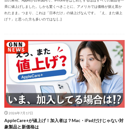
日の未明、Appleが日本国内で、iPhoneをはじめとするほぼすべての製品を一
NIKKOR Z 24-70mm f/2.8 S II
斉に値上げしました。しかも驚くべきことに、アメリカでは価格が据え置か
NIKKOR Z 24-70mm f/2.8 S Ⅱ
れたまま。つまり、これは「日本だけ」の値上げなんです。 「え、また値上
NIKKOR Z 28-135mm f/4 PZ
げ？」と思った方も多いのではな […]
NIKKOR Z 28-135mm f/4 PZ 発売
NIKKOR Z 35mm f/1.2 S
NIKKOR Z 35mm f/1.4
NIKKOR Z 35mm f/1.4 S
NIKKOR Z 70-200mm f/2.8 VR S II
NIKKOR Z 70-200mm f/2.8 VR S II 予約日
NIKKOR Z 70-200mm f/2.8 VR S II 価格
NIKKOR Z 70-200mm f/2.8 VR S II 発売日
Nikon
Nikon 2026
Nikon 2027
nikon 35mm 1.2
nikon 35mm f1.2
Nikon RED
Nikon RED買収
Nikon Z6 Ⅲ
Nikon Z6iii
Nikon Z6Ⅲ
Nikon Z7 Ⅲ
Nikon Z8
Nikon Z9
Nikon Z9 II
2026年7月17日
Nikon Z9 Ⅱ
Nikon Z90
Nikon Z9ii
Nikon Z9Ⅱ
AppleCare+が値上げ！加入者は？Mac・iPadだけじゃない対
Nikon ZED
Nikon Zf
Nikon Zf シルバー
象製品と新価格は