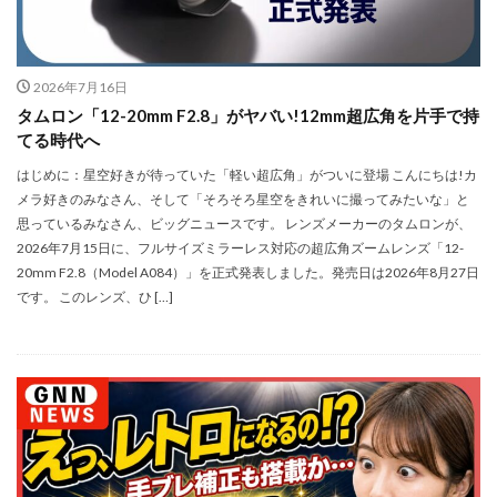
シグマ 135mm f/1.4
シグマ BF
シグマ BF 価格
シーピープラス2026
スクラッチゲート
スターリンク
スペースX
スマホ保険証
2026年7月16日
スマホ新法
スマートリング
ソニー
タムロン「12-20mm F2.8」がヤバい!12mm超広角を片手で持
てる時代へ
ソニー 400 800
ソニー a v
ソニー α7v
はじめに：星空好きが待っていた「軽い超広角」がついに登場 こんにちは!カ
ソニー カメラ
ソニー タムロン買収
メラ好きのみなさん、そして「そろそろ星空をきれいに撮ってみたいな」と
ソニー マクロ Gマスター
ソニーFX5
タムロン
思っているみなさん、ビッグニュースです。 レンズメーカーのタムロンが、
タムロン 35-100 f2.8
タムロン 35-100mm f:2.8
2026年7月15日に、フルサイズミラーレス対応の超広角ズームレンズ「12-
20mm F2.8（Model A084）」を正式発表しました。発売日は2026年8月27日
ドル円
ドローン
ニコン
ニコン 2026
です。 このレンズ、ひ […]
ニコン 24 70 2
ニコン 24 70 新型
ニコン Z6 3
ニコン z9ii
ニコン Zf シルバー
ニコン ZR
ニコン シネマカメラ
ニコン 大三元 2型
ニコン 新レンズ
ニコン 新型 大三元
ニコンZR
ネットフリックス 値上げ
ハッセルブラッド
ピクセル11
フルスクリーンiPhone
ボケモンスター