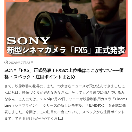
iPhone 14 Pro
iPhone 14 Pro Max
iPhone 18 Pro 機密情報流出
iPhone 2024
iPhone 2025
iPhone 2026
iPhone 22026
iPhone Air 価格
iPhone Fold
iPhone Gemini
iPhone カメラ
iPhone マイナンバーカード
iPhone 予約日
iPhone14
iPhone16
iPhone16E
iPhone16Pro
iPhone17
2026年7月23日
SONY「FX5」正式発表！FX3の上位機はここがすごい──価
iPhone17 Air
iPhone17 Air 発売日
iPhone17 Pro
格・スペック・注目ポイントまとめ
iPhone17 Pro MAX
iPhone17 Pro MAX 価格
さて、映像制作の世界に、また一つ大きなニュースが飛び込んできました こ
iPhone17 Pro 価格
iPhone17 Pro 違い
んにちは。映像づくりが好きなみなさん、そしてカメラ選びに悩んでいるみ
iPhone17 カラバリ
iPhone17 価格
なさん、こんにちは。 2026年7月22日、ソニーが映像制作用カメラ「Cinema
Line（シネマライン）」シリーズの新しいモデル、「ILME-FX5」を正式に発
iPhone17 値上げ
iPhone17Air スペック
表しました。今回は、この注目の一台について、スペックから注目ポイント
iPhone17Air 予想
iPhone17Air 価格
まで、できるだけわかりやすくお […]
iPhone17Air 発売日
iPhone17e
iPhone17e 価格