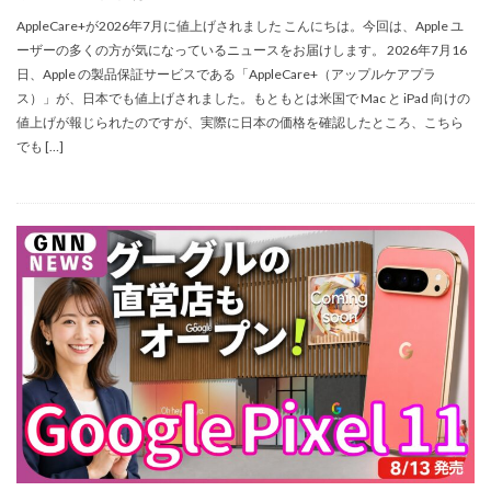
Nikon ZR
Nikon レンズ
Nikon 大三元レンズ
AppleCare+が2026年7月に値上げされました こんにちは。今回は、Apple ユ
Nikon 新型
Nikon 新型カメラ
nikonz9ii
ーザーの多くの方が気になっているニュースをお届けします。 2026年7月16
NikonZR
Nikonニコン大口径超望遠レンズ
日、Apple の製品保証サービスである「AppleCare+（アップルケアプラ
ス）」が、日本でも値上げされました。もともとは米国で Mac と iPad 向けの
NINTENDO SWITCH 2
nintendoswitch2
値上げが報じられたのですが、実際に日本の価格を確認したところ、こちら
OM-1 Mark II
OM-3
OMDS OM-3
OpenAI
でも […]
Otus ML 35mm
Otus ML 35mm 価格
Otus ML 35mm 発売日
Otus ML 35mm 発表日
P42i
PayPay
Pixel10a
Pixel11
Powerbeats Pro 2
powershotv1
RED WING
RED Zマウント
Review
RF 14mm F1.4L VCM
RF16 28mm F2 8 IS STM
RF300-600
RICOH
RICOH GRⅣ
Rollei
scratchgate
SIGMA
SIGMA 12mm F1.4 DC
SIGMA 200mm F2
SoftBank
sony
sony 16mm f1 8
SONY 24-70mm f/2.0
SONY FX3
SONY FX5
SONY α7V
SPACE X