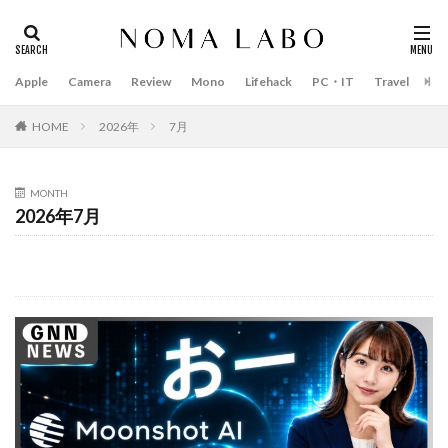
Apple
Camera
Review
Mono
Lifehack
PC・IT
Travel
Bo
タグ
#キャッシュレス
14インチ MacBook Pro 2022
HOME
2026年
7月
15mm F1.4 DC | Contemporary
16インチ MacBook Pro 2022
MONTH
2018年 買って良かったもの
20周年 iPhone
2026年7月
35mm F1.4 DG II | Art
A18Pro MacBook
AI
AirPods Pro
AirPods Pro 2
AirPods Pro3
AirTag2
AIアレクサ
AIスマホ
Amazon初売り
Amazon福袋
Anker
Anthropic
Apple
Apple Gemini
Apple intelligence
Apple M3チップ
Apple Ring
Apple Vision Pro
Apple Watch 11
Apple Watch 2024
Apple Watch Pro
Apple Watch SE2
Apple Watch Series 8