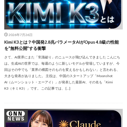
Apple Watch ULTRA
Apple Watch X
Apple Watch バンド
Apple イベント 2025
AppleCare+
AppleCare+値上げ
appleglass
appleglasses
appleintelligence
AppleTV
2026年7月26日
AppleWatch11
AppleWatchSE3
AppleWatchUltra3
Kimi K3とは？中国発2.8兆パラメータAIがOpus 4.8級の性能
を”無料公開”する衝撃
Appleイベント
Appleシリコン
Apple値上げ
さて、AI業界にまた「常識破り」のニュースが飛び込んできました こんにち
Apple値上げ2026
Apple初売り
Apple初売り2026
は。生成AIの世界では、毎週のように新しいモデルが登場していますが、今
Apple最新情報
AppStore
AppStore アプリ値上げ
回はその中でも「業界の構図そのものを変えるかもしれない」と言われる、
ARグラス
Beats by Dr.dre
Beats EP
大きな発表がありました。 主役は、中国のスタートアップ「Moonshot
AI（ムーンショット・エーアイ）」が発表した最新AI、その名も「Kimi
Beats tour v2
Beats X
Canon
Canon C50
K3（キミ K3）」です。 この記事では、 […]
Canon EOS R1
Canon EOS R5 MarkⅡ
Carkeys
CES
CES 2026
Claude Fable 5
Claude Opus 5
coolpix P1100
CP+ 2025
CP+ 2026
CP+2026
cpplus2026
CPプラス2025
DJI
DJI 2025
DJI FLIP
DJI Matrice 4 シリーズ
DJI Mini 5 Pro