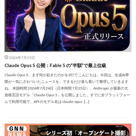
dji ミラーレスカメラ
DJI 新型
DMA
EOS C50
EOS R1
EOS R3 MarkⅡ
EOS R3 MarkⅡ 予想
EOS R5 MarkⅡ
EOS R6 Mark Ⅲ
EOS R6 MarkⅢ
EOS R8 Mark II
EOS RC
EOSR6M3
FE 24-200mm F2.8-4.5G OSS
FE 400-800mm F6.3-8 G
FE 50-105mm F2.8 G
FE 85mm F1.4 GM II
2026年7月25日
FE16mm F1.8 G
FE400-800mm F6.3-8 G
FRB
Claude Opus 5 公開：Fable 5 の“半額”で最上位級
FX
FX5
Galaxy S24
GalaxyＳ25
Claude Opus 5、まず何が起きたのかを3行で こんにちは。今回は、生成AI界
GalaxyＳ25 ultra
GalaxyＳ25 エッジ
Google
隈が一気にざわついたニュースを、できるだけ落ち着いて整理していきます
ね。 米国時間 2026年7月24日（日本時間 7月25日）、Anthropic が最新の大
GooglePixel
GPT-5.6
Hasselblad
規模言語モデル「Claude Opus 5」を公開しました。すでに全プラットフォー
Hasselblad X2D II 100C
HomePod
iMac
ムで利用可能で、API のモデル名は claude-opus- […]
Instagram
iOS
iOS 16
iOS 17.3.1
iOS 17.4
iOS 18.3
iOS 26.4
iOS 27
iOS16
iPad
iPad mini
iPad Pro 2024
iPadOS 18.3
iPhone
iPhone 14 Plus