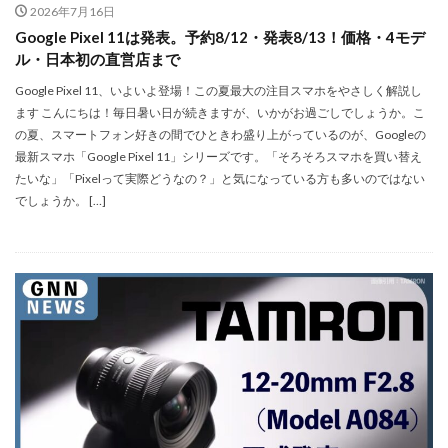
SSD高騰
STARLINK
SunDisk
SurfaceBook
2026年7月16日
Google Pixel 11は発表。予約8/12・発表8/13！価格・4モデ
TAMRON
V-RAPTOR [X] Z Mount
Vision Pro
ル・日本初の直営店まで
visionpro
watchOS
watchOS 11.3
Google Pixel 11、いよいよ登場！この夏最大の注目スマホをやさしく解説し
WWDC 2026
YCC
YouTube
Z 24 70 Ⅱ
ます こんにちは！毎日暑い日が続きますが、いかがお過ごしでしょうか。こ
Z5Ⅱ 修理
Z6Ⅲ 修理
Z9
Z9 ファーム
の夏、スマートフォン好きの間でひときわ盛り上がっているのが、Googleの
最新スマホ「Google Pixel 11」シリーズです。「そろそろスマホを買い替え
Z9ii スペック
Z9ii 価格
Z9ii 発売日
たいな」「Pixelって実際どうなの？」と気になっている方も多いのではない
ZEISS Otus ML
Zf
zf シルバー
Zf ファーム
でしょうか。 […]
ZR 修理
ZV-E10II
Zシネマ
Zマウント
Zレンズ
おすすめ Mac アプリ
アップル 2026
アップル 初売り
アップルAI
アマゾン 初売り
アレクサ
インスタ リール 時間
インスタ縦長になった
インスタ表示戻す
インスタ長方形になる直し方
オータス
カメラ
キャノン
キャノン C50
キャノン シネマカメラ
キャノン レンズ
コシナ
シグマ