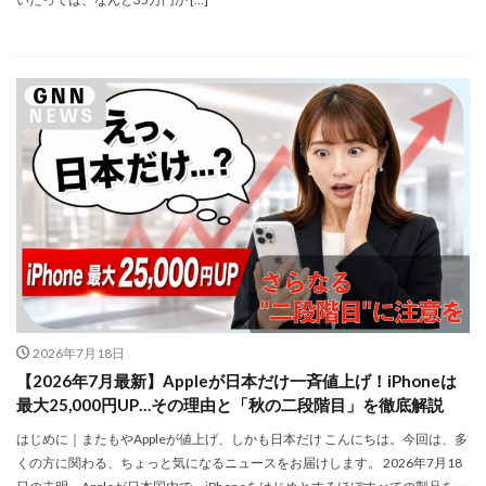
M4 iPad Air 発売日
M4 MacBook Air
M4 MacBook Pro
M5 MacBook Air
M5 MacBook Pro
M5MAX MacBook Pro
M5pro MacBook Pro
M5Pro/MAX MacBook Pro
M5Ultra
M6 MacBook Pro
M7Ultra
MacBook
MacBook 2026
MacBook Air
MacBook Air 2024
MacBook Air 2026
MacBook Air M4
MacBook Neo
MacBook Pro
MacBook Pro 2024
MacBook Pro 2026
macOS Sequoia 15.3
macOS Tahoe 26.4
MacStudio
Mamiya
Microsoft
Moomshot AI
NIIKOR Z
nikkor
2026年7月18日
NIKKOR 70-200 f/2.8 VR S Ⅱ
NIKKOR Z
【2026年7月最新】Appleが日本だけ一斉値上げ！iPhoneは
NIKKOR Z 120-300mm
NIKKOR Z 120-300mm f/2.8 TC
最大25,000円UP…その理由と「秋の二段階目」を徹底解説
NIKKOR Z 24 70mm f:2 8 S Ⅱ
はじめに｜またもやAppleが値上げ、しかも日本だけ こんにちは。今回は、多
NIKKOR Z 24-105mm f/4-7.1
くの方に関わる、ちょっと気になるニュースをお届けします。 2026年7月18