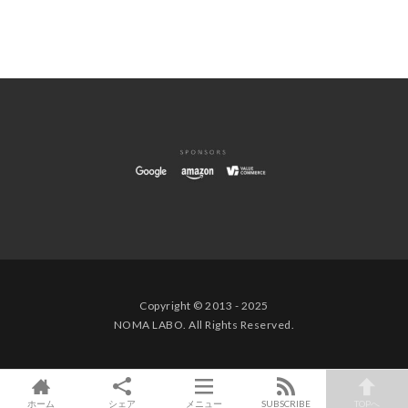
Copyright © 2013 - 2025
NOMA LABO. All Rights Reserved.
ホーム
シェア
メニュー
SUBSCRIBE
TOPへ