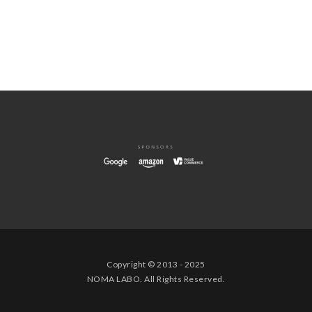
Copyright © 2013 - 2025
NOMA LABO. All Rights Reserved.