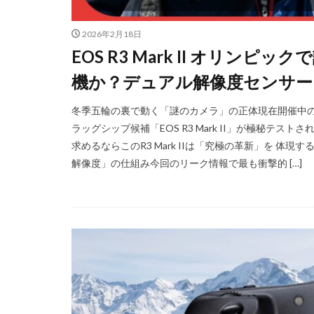
iPhoneSE 4
2026年2月18日
iPhone値上げ
EOS R3 Mark II オリ
Leica M EV1
機か？デュアル解像度センサー
M2 Pro MacBook P
M4 iPad Air 価格
冬季五輪の裏で動く「謎のカメラ」の正体現在開催中
M5 MacBook Pro
ラッグシップ候補「EOS R3 Mark II」が極秘テス
M6 MacBook Pro
求めるならこのR3 Mark IIは「究極の革新」を 
解像度」の仕組み今回のリーク情報で最も衝撃的 […]
MacBook Air 2026
MacBook Pro 202
Moomshot AI
NIKKOR Z 120-300
NIKKOR Z 24-70mm 
NIKKOR Z 28-135
NIKKOR Z 70-200mm
NIKKOR Z 70-200m