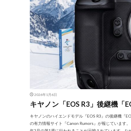
nikon 35mm f1.2
Nikon Z7 Ⅲ
Nikon Z9Ⅱ
Nikon 大三元レン
Nikonニコン大
OMDS OM-3
Otus ML 35mm 
RED WING
R
RICOH
RIC
SoftBank
so
2026年1月6日
SPACE X
SS
キヤノン「EOS R3」後継機「EOS 
Vision Pro
v
Z5Ⅱ 修理
Z
キヤノンのハイエンドモデル『EOS R3』の後継機『EOS
ZEISS Otus ML
の有力情報サイト『Canon Rumors』が報じています。 
年2月の第1週に行われることが示唆されています。なぜ
Zレンズ
おす