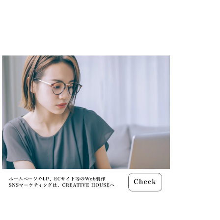
ャノン シネマカメラ
 価格
スマホ新法
メラ
100 f2.8
70 2
コン シネマカメラ
クス 値上げ
ンバーカード
ー
リコー GR4
MacBook
円安
irTag
日銀