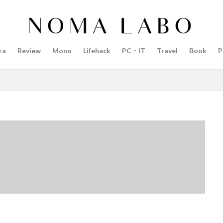
14インチ MacBook Pro 2022
15mm F1.4 DC | Contemporary
Pro 2022
2018年 買って良かったもの
20周年 iPhone
35mm F1.4 D
AI
AirPods Pro
AirPods Pro 2
AirPods Pro3
AirTag2
ra
Review
Mono
Lifehack
PC・IT
Travel
Book
P
azon初売り
Amazon福袋
Anker
Anthropic
Apple
Appl
Apple M3チップ
Apple Ring
Apple Vision Pro
Apple Watch 11
Apple Watch Pro
Apple Watch SE2
Apple Watch Series 8
Appl
Apple Watch バンド
Apple イベント 2025
AppleCare+
AppleCa
ppleglasses
appleintelligence
AppleTV
AppleWatch11
Apple
Appleイベント
Appleシリコン
Apple値上げ
Apple値上げ202
Apple最新情報
AppStore
AppStore アプリ値上げ
ARグラス
ts tour v2
Beats X
Canon
Canon C50
Canon EOS R1
C
CES 2026
Claude Fable 5
Claude Opus 5
coolpix P1100
P+2026
cpplus2026
CPプラス2025
DJI
DJI 2025
DJI FL
リーズ
DJI Mini 5 Pro
dji ミラーレスカメラ
DJI 新型
DMA
R3 MarkⅡ
EOS R3 MarkⅡ 予想
EOS R5 MarkⅡ
EOS R6 Mark Ⅲ