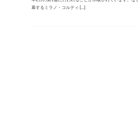
幕するミラノ・コルティ […]
アレクサ
イ
インスタ長方形に
キャノン レンズ
シーピープラス20
スマートリング
ソニー タムロン買
タムロン 35-100mm 
ニコン 24 70 新型
ニコン 大三元 2型
ハッセルブラッド
マイナ保険証
ルミックス S1RⅡ
半導体不足
為替
為替情