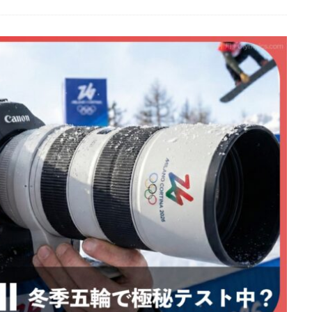
EOS RC
EOSR6M3
FE 24-200mm F2.8-4.5G OSS
FE 400-800mm
8 G
FE 85mm F1.4 GM II
FE16mm F1.8 G
FE400-800mm F6.3-8 G
S24
GalaxyＳ25
GalaxyＳ25 ultra
GalaxyＳ25 エッジ
Google
selblad
Hasselblad X2D II 100C
HomePod
iMac
Instagram
OS 17.4
iOS 18.3
iOS 26.4
iOS 27
iOS16
iPad
iPad
iPadOS 18.3
iPhone
iPhone 14 Plus
iPhone 14 Pro
iPhone 
 機密情報流出
iPhone 2024
iPhone 2025
iPhone 2026
iPhone 2
iPhone Fold
iPhone Gemini
iPhone カメラ
iPhone マイナン
iPhone14
iPhone16
iPhone16E
iPhone16Pro
iPhone17
売日
iPhone17 Pro
iPhone17 Pro MAX
iPhone17 Pro MAX 価格
iPhone17 カラバリ
iPhone17 価格
iPhone17 値上げ
iPhon
iPhone17Air 価格
iPhone17Air 発売日
iPhone17e
iPhone1
iPhone17e 発売日
iPhone17e 発表日
iphone17promax
iphone
iPhone18
iPhone18 Pro
iPhone18 カメラ
iPhone18 バッテリ
iPhone18Pro
iPhone18ProMAX
iPhone19
iPhoneAir2
iP