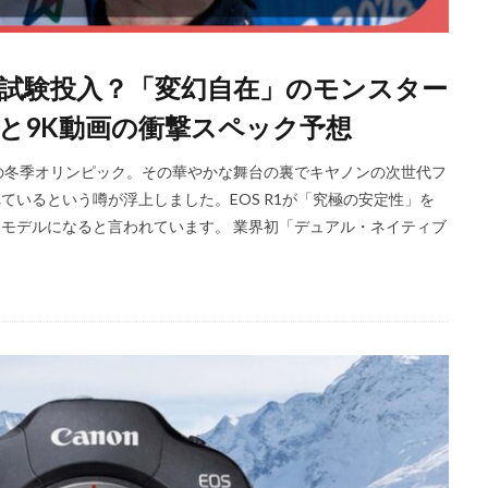
iPhoneSE 4 いつ
iPhoneSE 4 リーク
iPhoneSE4
iPhoneSE4 価格
iPhone規制
iRing
KDDI
Kimi K3
KOMODO-X Z Mount
ンピックで試験投入？「変幻自在」のモンスター
Leica Q3 monochrome
Leica SL3-S
LINE
LINEヤフー
M2 MA
と9K動画の衝撃スペック予想
ro
M2Pro MacBook Pro
M3 MacBook Air
M4 iPad Air
M4 iP
M4 iPad Air 発売日
M4 MacBook Air
M4 MacBook Pro
M5 Mac
の冬季オリンピック。その華やかな舞台の裏でキヤノンの次世代フ
M5MAX MacBook Pro
M5pro MacBook Pro
M5Pro/MAX MacBook 
トされているという噂が浮上しました。EOS R1が「究極の安定性」を
M7Ultra
MacBook
MacBook 2026
MacBook Air
MacBo
体現するモデルになると言われています。 業界初「デュアル・ネイティブ
MacBook Air M4
MacBook Neo
MacBook Pro
MacBook Pro
6
macOS Sequoia 15.3
macOS Tahoe 26.4
MacStudio
Mamiy
NIIKOR Z
nikkor
NIKKOR 70-200 f/2.8 VR S Ⅱ
NIKKOR Z
N
mm f/2.8 TC
NIKKOR Z 24 70mm f:2 8 S Ⅱ
NIKKOR Z 24-105mm f/4-7.1
f/2.8 S II
NIKKOR Z 24-70mm f/2.8 S Ⅱ
NIKKOR Z 28-135mm f/4 PZ
mm f/4 PZ 発売
NIKKOR Z 35mm f/1.2 S
NIKKOR Z 35mm f/1.4
NIK
 f/2.8 VR S II
NIKKOR Z 70-200mm f/2.8 VR S II 予約日
NIKKOR Z 70-20
m f/2.8 VR S II 発売日
Nikon
Nikon 2026
Nikon 2027
nikon 