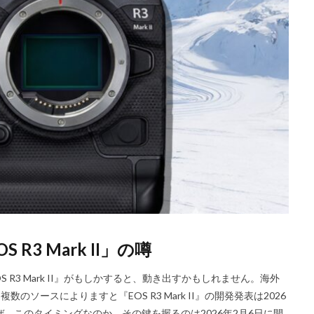
Nikon RED
Nikon RED買収
Nikon Z6 Ⅲ
Nikon Z6iii
Niko
Nikon Z8
Nikon Z9
Nikon Z9 II
Nikon Z9 Ⅱ
Nikon Z90
N
Nikon ZED
Nikon Zf
Nikon Zf シルバー
Nikon ZR
Nikon レンズ
ズ
Nikon 新型
Nikon 新型カメラ
nikonz9ii
NikonZR
口径超望遠レンズ
NINTENDO SWITCH 2
nintendoswitch2
OM-1 Mark 
OpenAI
Otus ML 35mm
Otus ML 35mm 価格
Otus ML 35mm 
発表日
P42i
PayPay
Pixel10a
Pixel11
Powerbeats Pro 2
ED Zマウント
Review
RF 14mm F1.4L VCM
RF16 28mm F2 8 IS S
OH GRⅣ
Rollei
scratchgate
SIGMA
SIGMA 12mm F1.4 DC
ny
sony 16mm f1 8
SONY 24-70mm f/2.0
SONY FX3
SONY F
D高騰
STARLINK
SunDisk
SurfaceBook
TAMRON
V-RAP
R3 Mark II」の噂
isionpro
watchOS
watchOS 11.3
WWDC 2026
YCC
Yo
6Ⅲ 修理
Z9
Z9 ファーム
Z9ii スペック
Z9ii 価格
Z9ii 
 R3 Mark II』がもしかすると、動き出すかもしれません。海外
Zf
zf シルバー
Zf ファーム
ZR 修理
ZV-E10II
Zシネマ
複数のソースによりますと『EOS R3 Mark II』の開発発表は2026
、このタイミングなのか。その鍵を握るのは2026年2月6日に開
すめ Mac アプリ
アップル 2026
アップル 初売り
アップルAI