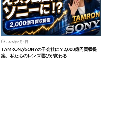
n Z6Ⅲ
ikon Z9ii
2026年8月1日
II
OM-3
TAMRONがSONYの子会社に？2,000億円買収提
発売日
案、私たちのレンズ選びが変わる
powershotv1
TM
RF300-600
SIGMA 200mm F2
X5
SONY α7V
TOR [X] Z Mount
uTube
Z 24 70 Ⅱ
発売日
Zマウント
アマゾン 初売り