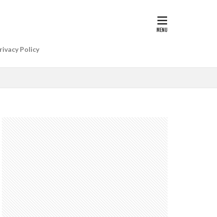
G II | Art
AIアレクサ
rivacy Policy
e Gemini
e Watch ULTRA
re+値上げ
WatchSE3
6
Apple初売り
Beats by Dr.dre
anon EOS R5 MarkⅡ
CP+ 2025
IP
EOS C50
EOS R6 MarkⅢ