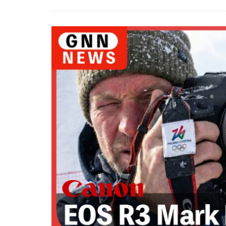
EOS R8 Mark II
FE 50-105mm F2.
FX5
Galaxy 
GPT-5.6
Has
iOS 17.3.1
i
iPad Pro 2024
iPhone 18 Pro
iPhone Air 価格
iPhone 予約日
iPhone17 Air 発
iPhone17 Pro 違い
iPhone17Air 予想
iPhone17e 新色
iPhone17カメラ
iPhone18 価格