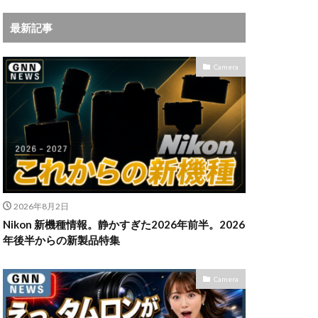
iPhoneサブスク
最新記事
Leica
X MacBook Pro
Camera
ad Air スペック
Book Air
Pro
M5Ultra
ok Air 2024
 2024
a
Microsoft
2026年8月2日
IKKOR Z 120-300mm
Nikon 新機種情報。静かすぎた2026年前半。2026
年後半からの新製品特集
KOR Z 35mm f/1.4 S
Camera
0mm f/2.8 VR S II 価格
35mm 1.2