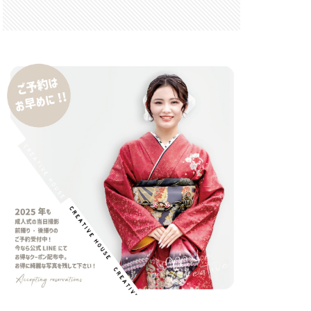
 F6.3-8 G
FRB
FX
GooglePixel
iOS
iOS 16
 mini
14 Pro Max
2026
バーカード
iPhone17 Air
iPhone17 Pro 価格
e17Air スペック
7e 価格
17series
ー
honeSE