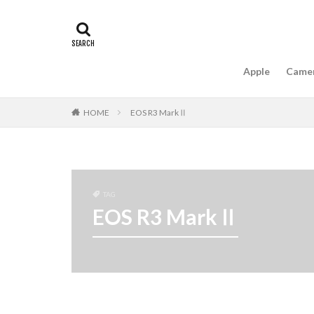
#キャッシュレス
16インチ MacBook 
A18Pro MacBook
Apple
Came
AIスマホ
Am
Apple intelligence
HOME
EOS R3 MarkⅡ
Apple Watch 2024
Apple Watch X
appleglass
a
AppleWatchUltra3
TAG
Apple初売り2026
EOS R3 MarkⅡ
Beats EP
Bea
Carkeys
CES
CP+ 2026
C
DJI Matrice 4 シ
EOS R1
EOS 