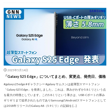
iPhone 14 Pro
iPhone 14 Pro Max
iPhone 18 Pro 機密情報流出
iPhone 2024
iPhone 2025
iPhone 2026
iPhone 22026
iPhone Air 価格
iPhone Fold
iPhone Gemini
iPhone カメラ
iPhone マイナンバーカード
iPhone 予約日
iPhone14
iPhone16
iPhone16E
iPhone16Pro
iPhone17
iPhone17 Air
iPhone17 Air 発売日
iPhone17 Pro
iPhone17 Pro MAX
iPhone17 Pro MAX 価格
2025年5月14日
iPhone17 Pro 価格
iPhone17 Pro 違い
「Galaxy S25 Edge」についてまとめ、変更点、発売日、価格
iPhone17 カラバリ
iPhone17 価格
#galaxys25edge #ギャラクシー #galaxy サムスンは超薄型スマートフォン
iPhone17 値上げ
iPhone17Air スペック
「Galaxy S25 Edge」を発表しました。これは、厚みがわずか5.8ミリという点
を最大の特徴としています。この5.8ミリという薄さは、USB-Cポートの厚み
iPhone17Air 予想
iPhone17Air 価格
ギリギリまで追求されたものでありSamsungのAndroidスマートフォンとして
iPhone17Air 発売日
iPhone17e
iPhone17e 価格
は2018年リリースのGalaxy A8（5.9ミリ）の記録を […]