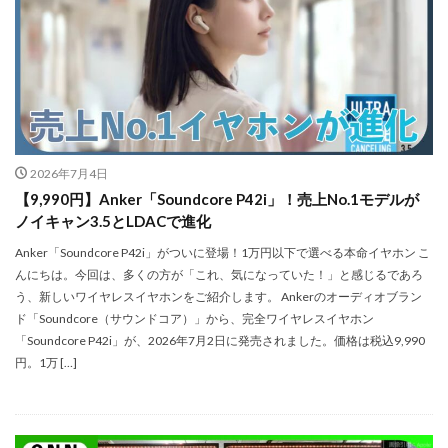
Apple Watch ULTRA
Apple Watch X
Apple Watch バンド
Apple イベント 2025
AppleCare+
AppleCare+値上げ
appleglass
appleglasses
appleintelligence
AppleTV
AppleWatch11
AppleWatchSE3
AppleWatchUltra3
2026年7月4日
Appleイベント
Appleシリコン
Apple値上げ
【9,990円】Anker「Soundcore P42i」！売上No.1モデルが
Apple値上げ2026
Apple初売り
Apple初売り2026
ノイキャン3.5とLDACで進化
Apple最新情報
AppStore
AppStore アプリ値上げ
Anker「Soundcore P42i」がついに登場！1万円以下で選べる本命イヤホン こ
ARグラス
Beats by Dr.dre
Beats EP
んにちは。今回は、多くの方が「これ、気になっていた！」と感じるであろ
Beats tour v2
Beats X
Canon
Canon C50
う、新しいワイヤレスイヤホンをご紹介します。 Ankerのオーディオブラン
ド「Soundcore（サウンドコア）」から、完全ワイヤレスイヤホン
Canon EOS R1
Canon EOS R5 MarkⅡ
Carkeys
「Soundcore P42i」が、2026年7月2日に発売されました。価格は税込9,990
CES
CES 2026
Claude Fable 5
Claude Opus 5
円。1万 […]
coolpix P1100
CP+ 2025
CP+ 2026
CP+2026
cpplus2026
CPプラス2025
DJI
DJI 2025
DJI FLIP
DJI Matrice 4 シリーズ
DJI Mini 5 Pro