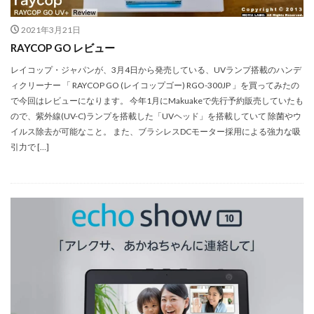
マイナンバーカード
マイナ保険証
メモリチップ不足
メモリ高騰
ライカSL3
2021年3月21日
RAYCOP GO レビュー
ライカSL3-S
リコー
リコー GR4
レイコップ・ジャパンが、3月4日から発売している、UVランプ搭載のハンデ
ルミックス S1RⅡ
ルミックスS1Rii
一眼レフ
ィクリーナー 「 RAYCOP GO (レイコップゴー) RGO-300JP 」を買ってみたの
人気ワイヤレスイヤフォン
低価格 MacBook
円安
で今回はレビューになります。 今年1月にMakuakeで先行予約販売していたも
半導体不足
廉価版MacBook
折りたたみiPhone
ので、紫外線(UV-C)ランプを搭載した「UVヘッド」を搭載していて 除菌やウ
イルス除去が可能なこと。 また、ブラシレスDCモーター採用による強力な吸
新Siri
新型 ドローン
新型AirTag
日銀
引力で […]
為替
為替情報
生成AI 最新
経済指標
検索