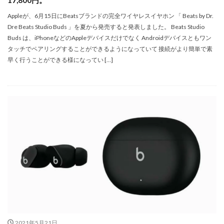
SSD高騰
STARLINK
SunDisk
SurfaceBook
Appleが、6月15日にBeatsブランドの完全ワイヤレスイヤホン 「 Beats by Dr.
TAMRON
V-RAPTOR [X] Z Mount
Vision Pro
Dre Beats Studio Buds 」を夏から発売すると発表しました。 Beats Studio
visionpro
watchOS
watchOS 11.3
Buds は、iPhoneなどのAppleデバイスだけでなく Androidデバイスともワン
タッチでペアリングすることができるようになっていて 接続がより簡単で素
WWDC 2026
YCC
YouTube
Z 24 70 Ⅱ
早く行うことができる様になってい […]
Z5Ⅱ 修理
Z6Ⅲ 修理
Z9
Z9 ファーム
Z9ii スペック
Z9ii 価格
Z9ii 発売日
ZEISS Otus ML
Zf
zf シルバー
Zf ファーム
ZR 修理
ZV-E10II
Zシネマ
Zマウント
Zレンズ
おすすめ Mac アプリ
アップル 2026
アップル 初売り
アップルAI
アマゾン 初売り
アレクサ
インスタ リール 時間
インスタ縦長になった
インスタ表示戻す
インスタ長方形になる直し方
オータス
カメラ
キャノン
キャノン C50
キャノン シネマカメラ
キャノン レンズ
コシナ
シグマ
2021年5月21日