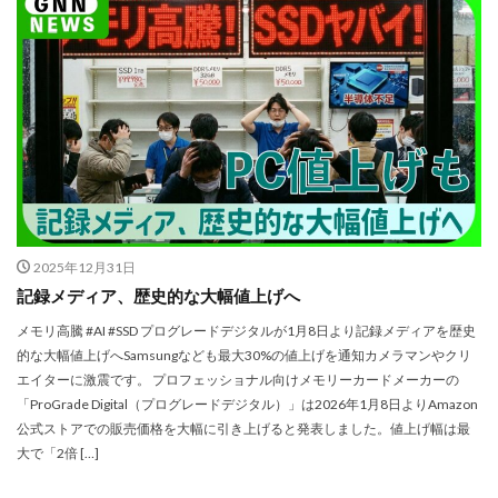
dji ミラーレスカメラ
DJI 新型
DMA
EOS C50
EOS R1
EOS R3 MarkⅡ
EOS R3 MarkⅡ 予想
EOS R5 MarkⅡ
EOS R6 Mark Ⅲ
EOS R6 MarkⅢ
EOS R8 Mark II
EOS RC
EOSR6M3
FE 24-200mm F2.8-4.5G OSS
FE 400-800mm F6.3-8 G
FE 50-105mm F2.8 G
FE 85mm F1.4 GM II
FE16mm F1.8 G
FE400-800mm F6.3-8 G
FRB
FX
FX5
Galaxy S24
GalaxyＳ25
2025年12月31日
記録メディア、歴史的な大幅値上げへ
GalaxyＳ25 ultra
GalaxyＳ25 エッジ
Google
GooglePixel
GPT-5.6
Hasselblad
メモリ高騰 #AI #SSD プログレードデジタルが1月8日より記録メディアを歴史
的な大幅値上げへSamsungなども最大30%の値上げを通知カメラマンやクリ
Hasselblad X2D II 100C
HomePod
iMac
エイターに激震です。 プロフェッショナル向けメモリーカードメーカーの
Instagram
iOS
iOS 16
iOS 17.3.1
「ProGrade Digital（プログレードデジタル）」は2026年1月8日よりAmazon
公式ストアでの販売価格を大幅に引き上げると発表しました。値上げ幅は最
iOS 17.4
iOS 18.3
iOS 26.4
iOS 27
大で「2倍 […]
iOS16
iPad
iPad mini
iPad Pro 2024
iPadOS 18.3
iPhone
iPhone 14 Plus