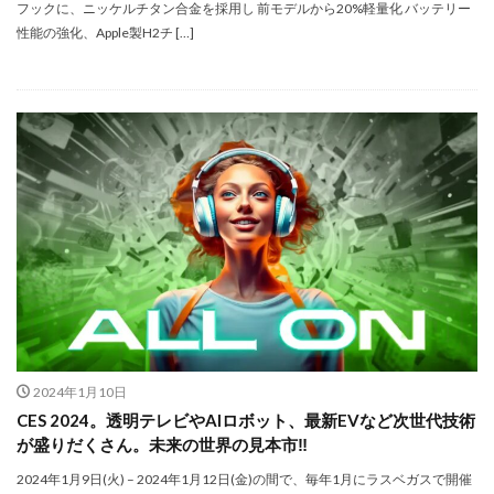
NIKKOR Z 24-70mm f/2.8 S II
フックに、ニッケルチタン合金を採用し 前モデルから20%軽量化 バッテリー
性能の強化、Apple製H2チ […]
NIKKOR Z 24-70mm f/2.8 S Ⅱ
NIKKOR Z 28-135mm f/4 PZ
NIKKOR Z 28-135mm f/4 PZ 発売
NIKKOR Z 35mm f/1.2 S
NIKKOR Z 35mm f/1.4
NIKKOR Z 35mm f/1.4 S
NIKKOR Z 70-200mm f/2.8 VR S II
NIKKOR Z 70-200mm f/2.8 VR S II 予約日
NIKKOR Z 70-200mm f/2.8 VR S II 価格
NIKKOR Z 70-200mm f/2.8 VR S II 発売日
Nikon
Nikon 2026
Nikon 2027
nikon 35mm 1.2
nikon 35mm f1.2
Nikon RED
Nikon RED買収
Nikon Z6 Ⅲ
Nikon Z6iii
Nikon Z6Ⅲ
2024年1月10日
Nikon Z7 Ⅲ
Nikon Z8
Nikon Z9
Nikon Z9 II
CES 2024。透明テレビやAIロボット、最新EVなど次世代技術
Nikon Z9 Ⅱ
Nikon Z90
Nikon Z9ii
Nikon Z9Ⅱ
が盛りだくさん。未来の世界の見本市‼️
Nikon ZED
Nikon Zf
Nikon Zf シルバー
2024年1月9日(火) – 2024年1月12日(金)の間で、毎年1月にラスベガスで開催