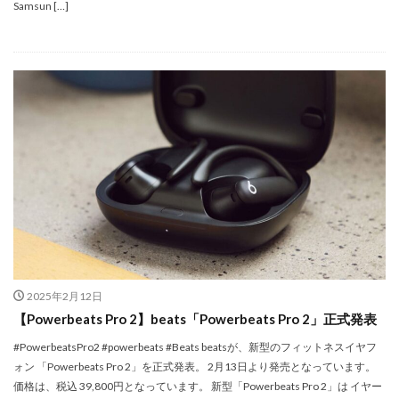
M4 iPad Air 発売日
M4 MacBook Air
Samsun […]
M4 MacBook Pro
M5 MacBook Air
M5 MacBook Pro
M5MAX MacBook Pro
M5pro MacBook Pro
M5Pro/MAX MacBook Pro
M5Ultra
M6 MacBook Pro
M7Ultra
MacBook
MacBook 2026
MacBook Air
MacBook Air 2024
MacBook Air 2026
MacBook Air M4
MacBook Neo
MacBook Pro
MacBook Pro 2024
MacBook Pro 2026
macOS Sequoia 15.3
macOS Tahoe 26.4
MacStudio
Mamiya
Microsoft
Moomshot AI
NIIKOR Z
nikkor
2025年2月12日
NIKKOR 70-200 f/2.8 VR S Ⅱ
NIKKOR Z
【Powerbeats Pro 2】beats「Powerbeats Pro 2」正式発表
NIKKOR Z 120-300mm
NIKKOR Z 120-300mm f/2.8 TC
#PowerbeatsPro2 #powerbeats #Beats beatsが、新型のフィットネスイヤフ
NIKKOR Z 24 70mm f:2 8 S Ⅱ
ォン 「Powerbeats Pro 2」を正式発表。 2月13日より発売となっています。
NIKKOR Z 24-105mm f/4-7.1
価格は、税込 39,800円となっています。 新型「Powerbeats Pro 2」は イヤー