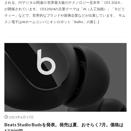
Nikon ZR
Nikon レンズ
Nikon 大三元レンズ
される、IT/デジタル関連の 世界最大級のテクノロジー見本市「 CES 2024 」
が開催されています。 CES 2024の主要テーマは「AI（人工知能）」「モビリ
Nikon 新型
Nikon 新型カメラ
nikonz9ii
ティー」などで、世界的なブランドや新興企業などが出展しています。 サム
NikonZR
Nikonニコン大口径超望遠レンズ
スン電子はAIホームコンパニオンロボット「Ballie」の新 […]
NINTENDO SWITCH 2
nintendoswitch2
OM-1 Mark II
OM-3
OMDS OM-3
OpenAI
Otus ML 35mm
Otus ML 35mm 価格
Otus ML 35mm 発売日
Otus ML 35mm 発表日
P42i
PayPay
Pixel10a
Pixel11
Powerbeats Pro 2
powershotv1
RED WING
RED Zマウント
Review
RF 14mm F1.4L VCM
RF16 28mm F2 8 IS STM
RF300-600
RICOH
RICOH GRⅣ
Rollei
scratchgate
SIGMA
SIGMA 12mm F1.4 DC
SIGMA 200mm F2
SoftBank
sony
sony 16mm f1 8
SONY 24-70mm f/2.0
2021年6月17日
Beats Studio Budsを発表。発売は夏、おそらく7月。価格は
SONY FX3
SONY FX5
SONY α7V
SPACE X
17,800円。