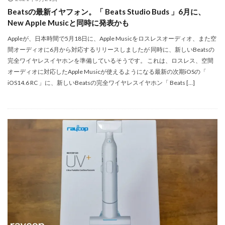
シグマ 135mm f/1.4
シグマ BF
シグマ BF 価格
Beatsの最新イヤフォン。「 Beats Studio Buds 」6月に、
シーピープラス2026
スクラッチゲート
New Apple Musicと同時に発表かも
スターリンク
スペースX
スマホ保険証
Appleが、日本時間で5月18日に、Apple Musicをロスレスオーディオ、また空
間オーディオに6月から対応するリリースしましたが 同時に、新しいBeatsの
スマホ新法
スマートリング
ソニー
完全ワイヤレスイヤホンを準備しているそうです。 これは、ロスレス、空間
ソニー 400 800
ソニー a v
ソニー α7v
オーディオに対応したApple Musicが使えるようになる最新の次期iOSの「
ソニー カメラ
ソニー タムロン買収
iOS14.6 RC 」に、新しいBeatsの完全ワイヤレスイヤホン「 Beats […]
ソニー マクロ Gマスター
ソニーFX5
タムロン
タムロン 35-100 f2.8
タムロン 35-100mm f:2.8
ドル円
ドローン
ニコン
ニコン 2026
ニコン 24 70 2
ニコン 24 70 新型
ニコン Z6 3
ニコン z9ii
ニコン Zf シルバー
ニコン ZR
ニコン シネマカメラ
ニコン 大三元 2型
ニコン 新レンズ
ニコン 新型 大三元
ニコンZR
ネットフリックス 値上げ
ハッセルブラッド
ピクセル11
フルスクリーンiPhone
ボケモンスター