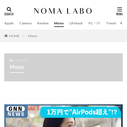
Apple
Camera
Review
Mono
Lifehack
PC・IT
Travel
Bo
タグ
#キャッシュレス
14インチ MacBook Pro 2022
HOME
Mono
15mm F1.4 DC | Contemporary
16インチ MacBook Pro 2022
2018年 買って良かったもの
20周年 iPhone
CATEGORY
Mono
35mm F1.4 DG II | Art
A18Pro MacBook
AI
AirPods Pro
AirPods Pro 2
AirPods Pro3
AirTag2
AIアレクサ
AIスマホ
Amazon初売り
Amazon福袋
Anker
Anthropic
Apple
Apple Gemini
Apple intelligence
Apple M3チップ
Apple Ring
Apple Vision Pro
Apple Watch 11
Apple Watch 2024
Apple Watch Pro
Apple Watch SE2
Apple Watch Series 8