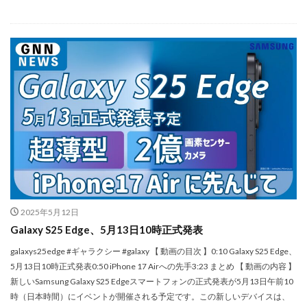
iPhone17e 新色
iPhone17e 発売日
iPhone17e 発表日
iphone17promax
iphone17series
iPhone17カメラ
iPhone18
iPhone18 Pro
iPhone18 カメラ
iPhone18 バッテリー
iPhone18 価格
iPhone18Pro
iPhone18ProMAX
iPhone19
iPhoneAir2
iPhoneSE
iPhoneSE 4
iPhoneSE 4 いつ
iPhoneSE 4 リーク
iPhoneSE4
iPhoneSE4 価格
iPhoneサブスク
iPhone値上げ
iPhone規制
iRing
KDDI
Kimi K3
KOMODO-X Z Mount
Leica
Leica M EV1
Leica Q3 monochrome
2025年5月12日
Leica SL3-S
LINE
LINEヤフー
Galaxy S25 Edge、5月13日10時正式発表
M2 MAX MacBook Pro
M2 Pro MacBook Pro
galaxys25edge #ギャラクシー #galaxy 【 動画の目次 】0:10 Galaxy S25 Edge、
5月13日10時正式発表0:50 iPhone 17 Airへの先手3:23 まとめ 【 動画の内容 】
M2Pro MacBook Pro
M3 MacBook Air
M4 iPad Air
新しいSamsung Galaxy S25 Edgeスマートフォンの正式発表が5月13日午前10
M4 iPad Air スペック
M4 iPad Air 価格
時（日本時間）にイベントが開催される予定です。この新しいデバイスは、