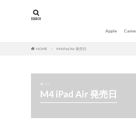
#キャッシュレス
16インチ MacBook 
A18Pro MacBook
Apple
Came
AIスマホ
Am
Apple intelligence
HOME
M4 iPad Air 発売日
Apple Watch 2024
Apple Watch X
appleglass
a
AppleWatchUltra3
TAG
Apple初売り2026
M4 iPad Air 発売日
Beats EP
Bea
Carkeys
CES
CP+ 2026
C
DJI Matrice 4 シ
EOS R1
EOS 