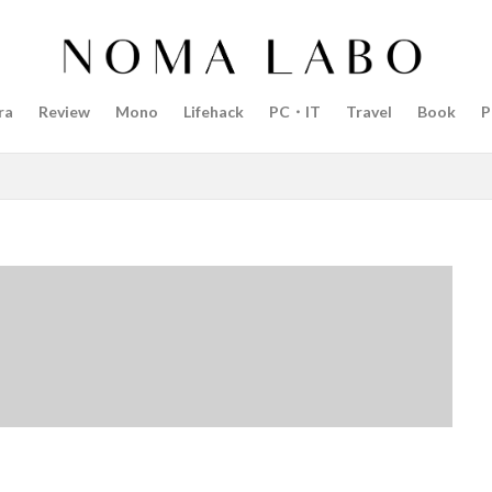
14インチ MacBook Pro 2022
15mm F1.4 DC | Contemporary
Pro 2022
2018年 買って良かったもの
20周年 iPhone
35mm F1.4 D
AI
AirPods Pro
AirPods Pro 2
AirPods Pro3
AirTag2
ra
Review
Mono
Lifehack
PC・IT
Travel
Book
P
azon初売り
Amazon福袋
Anker
Anthropic
Apple
Appl
Apple M3チップ
Apple Ring
Apple Vision Pro
Apple Watch 11
Apple Watch Pro
Apple Watch SE2
Apple Watch Series 8
Appl
Apple Watch バンド
Apple イベント 2025
AppleCare+
AppleCa
ppleglasses
appleintelligence
AppleTV
AppleWatch11
Apple
Appleイベント
Appleシリコン
Apple値上げ
Apple値上げ202
Apple最新情報
AppStore
AppStore アプリ値上げ
ARグラス
ts tour v2
Beats X
Canon
Canon C50
Canon EOS R1
C
CES 2026
Claude Fable 5
Claude Opus 5
coolpix P1100
P+2026
cpplus2026
CPプラス2025
DJI
DJI 2025
DJI FL
リーズ
DJI Mini 5 Pro
dji ミラーレスカメラ
DJI 新型
DMA
R3 MarkⅡ
EOS R3 MarkⅡ 予想
EOS R5 MarkⅡ
EOS R6 Mark Ⅲ