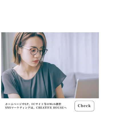
ャノン シネマカメラ
 価格
スマホ新法
メラ
100 f2.8
70 2
コン シネマカメラ
クス 値上げ
ンバーカード
ー
リコー GR4
MacBook
円安
irTag
日銀