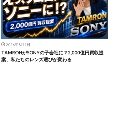
n Z6Ⅲ
ikon Z9ii
2026年8月1日
II
OM-3
TAMRONがSONYの子会社に？2,000億円買収提
発売日
案、私たちのレンズ選びが変わる
powershotv1
TM
RF300-600
SIGMA 200mm F2
X5
SONY α7V
TOR [X] Z Mount
uTube
Z 24 70 Ⅱ
発売日
Zマウント
アマゾン 初売り