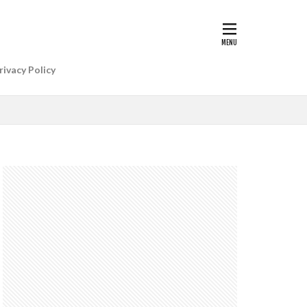
G II | Art
AIアレクサ
rivacy Policy
e Gemini
e Watch ULTRA
re+値上げ
WatchSE3
6
Apple初売り
Beats by Dr.dre
anon EOS R5 MarkⅡ
CP+ 2025
IP
EOS C50
EOS R6 MarkⅢ