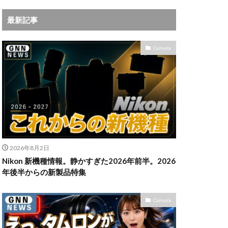
iPhoneサブスク
最新記事
Leica
X MacBook Pro
Camera
ad Air スペック
Book Air
Pro
M5Ultra
ok Air 2024
 2024
a
Microsoft
2026年8月2日
IKKOR Z 120-300mm
Nikon 新機種情報。静かすぎた2026年前半。2026
年後半からの新製品特集
KOR Z 35mm f/1.4 S
Camera
0mm f/2.8 VR S II 価格
35mm 1.2