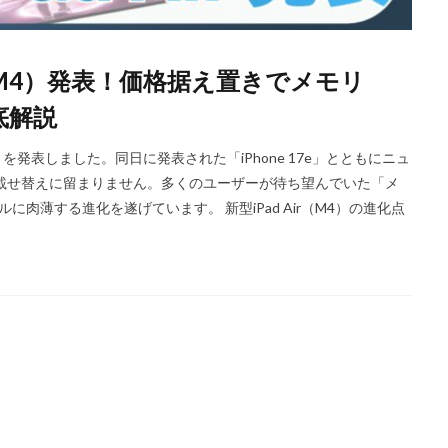
iPhoneSE 4 いつ
iPhoneSE 4 リーク
iPhoneSE4
iPhoneSE4 価格
iPhone規制
iRing
KDDI
Kimi K3
KOMODO-X Z Mount
ir（M4）発表！価格据え置きでメモリ
Leica Q3 monochrome
Leica SL3-S
LINE
LINEヤフー
M2 MA
底解説
ro
M2Pro MacBook Pro
M3 MacBook Air
M4 iPad Air
M4 iP
M4 iPad Air 発売日
M4 MacBook Air
M4 MacBook Pro
M5 Mac
モデル）を発表しました。同日に発表された「iPhone 17e」とともにニュ
M5MAX MacBook Pro
M5pro MacBook Pro
M5Pro/MAX MacBook 
載せ替えに留まりません。多くのユーザーが待ち望んでいた「メ
M7Ultra
MacBook
MacBook 2026
MacBook Air
MacBo
肉薄する進化を遂げています。 新型iPad Air（M4）の進化点
MacBook Air M4
MacBook Neo
MacBook Pro
MacBook Pro
6
macOS Sequoia 15.3
macOS Tahoe 26.4
MacStudio
Mamiy
NIIKOR Z
nikkor
NIKKOR 70-200 f/2.8 VR S Ⅱ
NIKKOR Z
N
mm f/2.8 TC
NIKKOR Z 24 70mm f:2 8 S Ⅱ
NIKKOR Z 24-105mm f/4-7.1
f/2.8 S II
NIKKOR Z 24-70mm f/2.8 S Ⅱ
NIKKOR Z 28-135mm f/4 PZ
mm f/4 PZ 発売
NIKKOR Z 35mm f/1.2 S
NIKKOR Z 35mm f/1.4
NIK
 f/2.8 VR S II
NIKKOR Z 70-200mm f/2.8 VR S II 予約日
NIKKOR Z 70-20
m f/2.8 VR S II 発売日
Nikon
Nikon 2026
Nikon 2027
nikon 