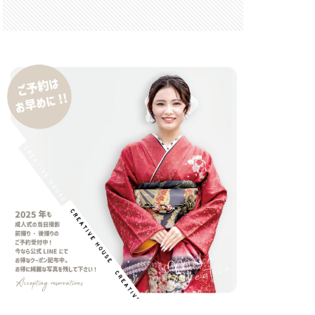
 F6.3-8 G
FRB
FX
GooglePixel
iOS
iOS 16
 mini
14 Pro Max
2026
バーカード
iPhone17 Air
iPhone17 Pro 価格
e17Air スペック
7e 価格
17series
ー
honeSE