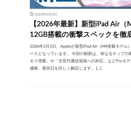
iPhoneSE 4
2026年3月3日
iPhone値上げ
【2026年最新】新型iPad A
Leica M EV1
12GB搭載の衝撃スペックを徹
M2 Pro MacBook P
M4 iPad Air 価格
2026年3月2日、Appleが新型iPad Air（M4搭載
M5 MacBook Pro
ースとなっています。 今回の刷新は、単なるチップの
M6 MacBook Pro
モリ増量」や「次世代通信規格への対応」などProモデルに
価格、発売日を詳しく解説します。 […]
MacBook Air 2026
MacBook Pro 202
Moomshot AI
NIKKOR Z 120-300
NIKKOR Z 24-70mm 
NIKKOR Z 28-135
NIKKOR Z 70-200mm
NIKKOR Z 70-200m