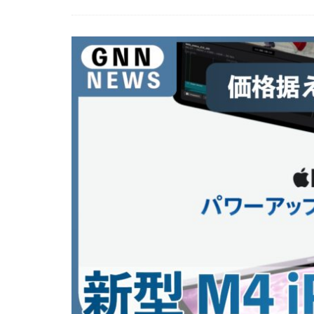
EOS R8 Mark II
FE 50-105mm F2.
FX5
Galaxy 
GPT-5.6
Has
iOS 17.3.1
i
iPad Pro 2024
iPhone 18 Pro
iPhone Air 価格
iPhone 予約日
iPhone17 Air 発
iPhone17 Pro 違い
iPhone17Air 予想
iPhone17e 新色
iPhone17カメラ
iPhone18 価格