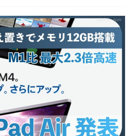
EOS RC
EOSR6M3
FE 24-200mm F2.8-4.5G OSS
FE 400-800mm
8 G
FE 85mm F1.4 GM II
FE16mm F1.8 G
FE400-800mm F6.3-8 G
S24
GalaxyＳ25
GalaxyＳ25 ultra
GalaxyＳ25 エッジ
Google
selblad
Hasselblad X2D II 100C
HomePod
iMac
Instagram
OS 17.4
iOS 18.3
iOS 26.4
iOS 27
iOS16
iPad
iPad
iPadOS 18.3
iPhone
iPhone 14 Plus
iPhone 14 Pro
iPhone 
 機密情報流出
iPhone 2024
iPhone 2025
iPhone 2026
iPhone 2
iPhone Fold
iPhone Gemini
iPhone カメラ
iPhone マイナン
iPhone14
iPhone16
iPhone16E
iPhone16Pro
iPhone17
売日
iPhone17 Pro
iPhone17 Pro MAX
iPhone17 Pro MAX 価格
iPhone17 カラバリ
iPhone17 価格
iPhone17 値上げ
iPhon
iPhone17Air 価格
iPhone17Air 発売日
iPhone17e
iPhone1
iPhone17e 発売日
iPhone17e 発表日
iphone17promax
iphone
iPhone18
iPhone18 Pro
iPhone18 カメラ
iPhone18 バッテリ
iPhone18Pro
iPhone18ProMAX
iPhone19
iPhoneAir2
iP