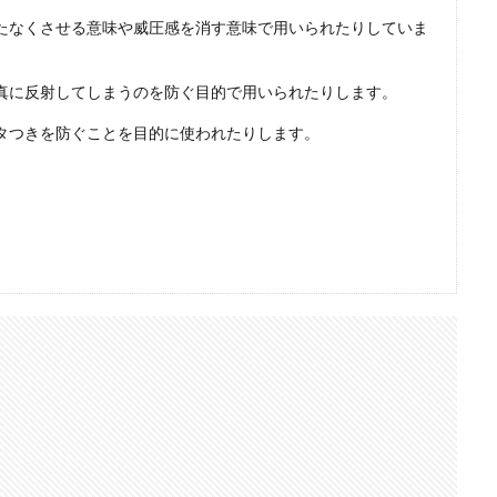
たなくさせる意味や威圧感を消す意味で用いられたりしていま
Nikon RED
Nikon RED買収
Nikon Z6 Ⅲ
Nikon Z6iii
Niko
Nikon Z8
Nikon Z9
Nikon Z9 II
Nikon Z9 Ⅱ
Nikon Z90
N
真に反射してしまうのを防ぐ目的で用いられたりします。
Nikon ZED
Nikon Zf
Nikon Zf シルバー
Nikon ZR
Nikon レンズ
ズ
Nikon 新型
Nikon 新型カメラ
nikonz9ii
NikonZR
タつきを防ぐことを目的に使われたりします。
口径超望遠レンズ
NINTENDO SWITCH 2
nintendoswitch2
OM-1 Mark 
OpenAI
Otus ML 35mm
Otus ML 35mm 価格
Otus ML 35mm 
発表日
P42i
PayPay
Pixel10a
Pixel11
Powerbeats Pro 2
ED Zマウント
Review
RF 14mm F1.4L VCM
RF16 28mm F2 8 IS S
OH GRⅣ
Rollei
scratchgate
SIGMA
SIGMA 12mm F1.4 DC
ny
sony 16mm f1 8
SONY 24-70mm f/2.0
SONY FX3
SONY F
D高騰
STARLINK
SunDisk
SurfaceBook
TAMRON
V-RAP
isionpro
watchOS
watchOS 11.3
WWDC 2026
YCC
Yo
6Ⅲ 修理
Z9
Z9 ファーム
Z9ii スペック
Z9ii 価格
Z9ii 
Zf
zf シルバー
Zf ファーム
ZR 修理
ZV-E10II
Zシネマ
すめ Mac アプリ
アップル 2026
アップル 初売り
アップルAI