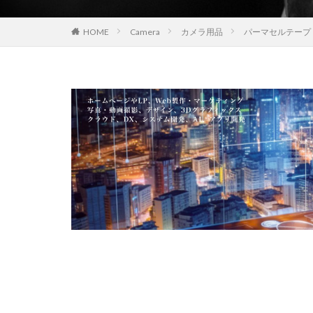
EOS R8 Mark II
HOME
Camera
カメラ用品
パーマセルテープ
FE 50-105mm F2.
FX5
Galaxy 
GPT-5.6
Has
iOS 17.3.1
i
iPad Pro 2024
iPhone 18 Pro
iPhone Air 価格
iPhone 予約日
iPhone17 Air 発
iPhone17 Pro 違い
iPhone17Air 予想
iPhone17e 新色
iPhone17カメラ
iPhone18 価格