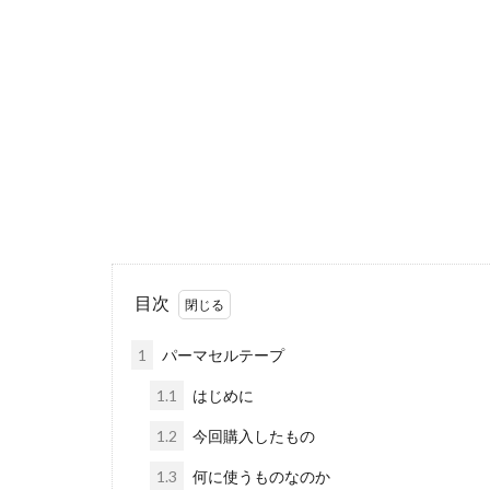
iPhoneSE 4
iPhone値上げ
Leica M EV1
M2 Pro MacBook P
M4 iPad Air 価格
M5 MacBook Pro
M6 MacBook Pro
MacBook Air 2026
MacBook Pro 202
目次
Moomshot AI
1
パーマセルテープ
NIKKOR Z 120-300
NIKKOR Z 24-70mm 
1.1
はじめに
NIKKOR Z 28-135
1.2
今回購入したもの
NIKKOR Z 70-200mm
1.3
何に使うものなのか
NIKKOR Z 70-200m