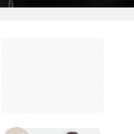
 F6.3-8 G
FRB
FX
GooglePixel
iOS
iOS 16
 mini
14 Pro Max
2026
バーカード
iPhone17 Air
iPhone17 Pro 価格
e17Air スペック
7e 価格
17series
ー
honeSE