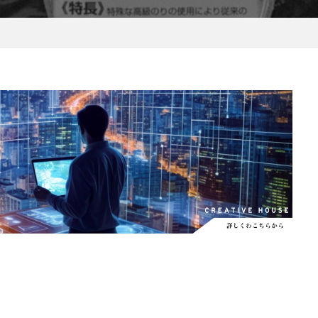
EOS RC
EOSR6M3
FE 24-200mm F2.8-4.5G OSS
FE 400-800mm
8 G
FE 85mm F1.4 GM II
FE16mm F1.8 G
FE400-800mm F6.3-8 G
S24
GalaxyＳ25
GalaxyＳ25 ultra
GalaxyＳ25 エッジ
Google
selblad
Hasselblad X2D II 100C
HomePod
iMac
Instagram
OS 17.4
iOS 18.3
iOS 26.4
iOS 27
iOS16
iPad
iPad
iPadOS 18.3
iPhone
iPhone 14 Plus
iPhone 14 Pro
iPhone 
 機密情報流出
iPhone 2024
iPhone 2025
iPhone 2026
iPhone 2
iPhone Fold
iPhone Gemini
iPhone カメラ
iPhone マイナン
iPhone14
iPhone16
iPhone16E
iPhone16Pro
iPhone17
売日
iPhone17 Pro
iPhone17 Pro MAX
iPhone17 Pro MAX 価格
iPhone17 カラバリ
iPhone17 価格
iPhone17 値上げ
iPhon
iPhone17Air 価格
iPhone17Air 発売日
iPhone17e
iPhone1
iPhone17e 発売日
iPhone17e 発表日
iphone17promax
iphone
iPhone18
iPhone18 Pro
iPhone18 カメラ
iPhone18 バッテリ
iPhone18Pro
iPhone18ProMAX
iPhone19
iPhoneAir2
iP