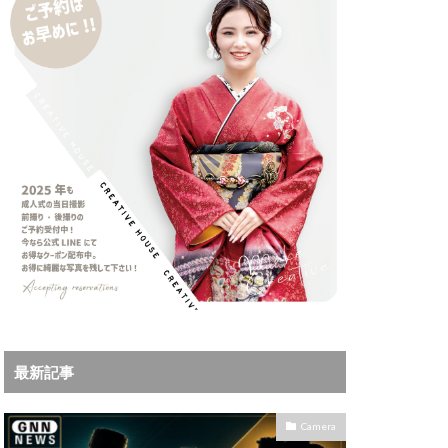
iPhoneサブスク
Leica
X MacBook Pro
ad Air スペック
Book Air
Pro
M5Ultra
ok Air 2024
 2024
a
Microsoft
IKKOR Z 120-300mm
最新記事
KOR Z 35mm f/1.4 S
0mm f/2.8 VR S II 価格
Camera
35mm 1.2