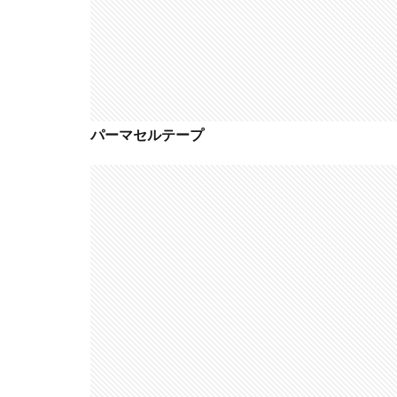
アレクサ
イ
インスタ長方形に
キャノン レンズ
シーピープラス20
スマートリング
パーマセルテープ
ソニー タムロン買
タムロン 35-100mm 
ニコン 24 70 新型
ニコン 大三元 2型
ハッセルブラッド
マイナ保険証
ルミックス S1RⅡ
半導体不足
為替
為替情