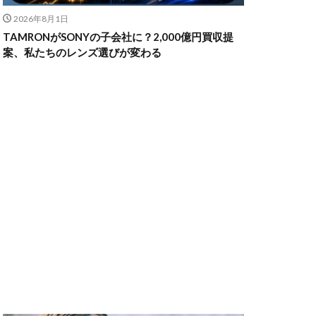
2026年8月1日
TAMRONがSONYの子会社に？2,000億円買収提
ャノン シネマカメラ
案、私たちのレンズ選びが変わる
 価格
スマホ新法
メラ
100 f2.8
70 2
コン シネマカメラ
クス 値上げ
ンバーカード
ー
リコー GR4
MacBook
円安
irTag
日銀