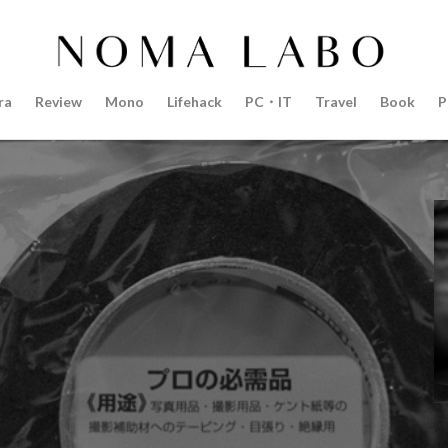
14インチ MacBook Pro 2022
15mm F1.4 DC | Contemporary
Pro 2022
2018年 買って良かったもの
20周年 iPhone
35mm F1.4 D
AI
AirPods Pro
AirPods Pro 2
AirPods Pro3
AirTag2
ra
Review
Mono
Lifehack
PC・IT
Travel
Book
P
azon初売り
Amazon福袋
Anker
Anthropic
Apple
Appl
Apple M3チップ
Apple Ring
Apple Vision Pro
Apple Watch 11
Apple Watch Pro
Apple Watch SE2
Apple Watch Series 8
Appl
Apple Watch バンド
Apple イベント 2025
AppleCare+
AppleCa
ppleglasses
appleintelligence
AppleTV
AppleWatch11
Apple
Appleイベント
Appleシリコン
Apple値上げ
Apple値上げ202
Apple最新情報
AppStore
AppStore アプリ値上げ
ARグラス
ts tour v2
Beats X
Canon
Canon C50
Canon EOS R1
C
CES 2026
Claude Fable 5
Claude Opus 5
coolpix P1100
P+2026
cpplus2026
CPプラス2025
DJI
DJI 2025
DJI FL
リーズ
DJI Mini 5 Pro
dji ミラーレスカメラ
DJI 新型
DMA
R3 MarkⅡ
EOS R3 MarkⅡ 予想
EOS R5 MarkⅡ
EOS R6 Mark Ⅲ