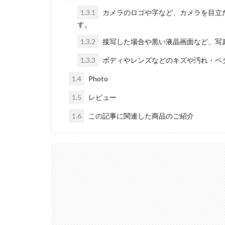
1.3.1
カメラのロゴや字など、カメラを目立
nikon 35mm f1.2
す。
Nikon Z7 Ⅲ
1.3.2
接写した場合や黒い液晶画面など、写
Nikon Z9Ⅱ
Nikon 大三元レン
1.3.3
ボディやレンズなどのキズや汚れ・ベ
Nikonニコン大
1.4
Photo
OMDS OM-3
1.5
レビュー
Otus ML 35mm 
1.6
この記事に関連した商品のご紹介
RED WING
R
RICOH
RIC
SoftBank
so
SPACE X
SS
Vision Pro
v
Z5Ⅱ 修理
Z
ZEISS Otus ML
Zレンズ
おす