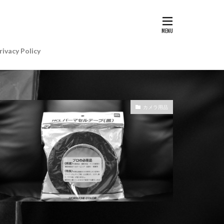
G II | Art
AIアレクサ
rivacy Policy
e Gemini
e Watch ULTRA
re+値上げ
カメラ用品
WatchSE3
6
Apple初売り
Beats by Dr.dre
anon EOS R5 MarkⅡ
CP+ 2025
IP
EOS C50
EOS R6 MarkⅢ