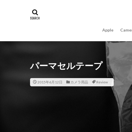
#キャッシュレス
16インチ MacBook 
A18Pro MacBook
Apple
Came
AIスマホ
Am
Apple intelligence
Apple Watch 2024
Apple Watch X
パーマセルテープ
appleglass
a
AppleWatchUltra3
2015年6月12日
カメラ用品
Review
Apple初売り2026
Beats EP
Bea
Carkeys
CES
CP+ 2026
C
DJI Matrice 4 シ
EOS R1
EOS 