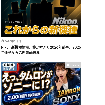
n Z6Ⅲ
ikon Z9ii
II
OM-3
2026年8月2日
発売日
Nikon 新機種情報。静かすぎた2026年前半。2026
powershotv1
年後半からの新製品特集
TM
RF300-600
SIGMA 200mm F2
Camera
X5
SONY α7V
TOR [X] Z Mount
uTube
Z 24 70 Ⅱ
発売日
Zマウント
アマゾン 初売り