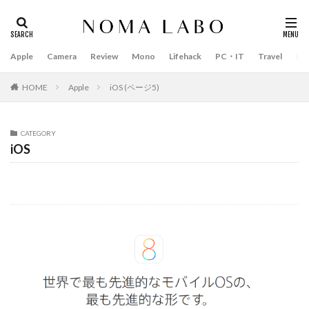
Apple
Camera
Review
Mono
Lifehack
PC・IT
Travel
Bo
タグ
#キャッシュレス
14インチ MacBook Pro 2022
HOME
Apple
iOS (ページ5)
15mm F1.4 DC | Contemporary
16インチ MacBook Pro 2022
CATEGORY
2018年 買って良かったもの
20周年 iPhone
iOS
35mm F1.4 DG II | Art
A18Pro MacBook
AI
AirPods Pro
AirPods Pro 2
AirPods Pro3
AirTag2
AIアレクサ
AIスマホ
Amazon初売り
Amazon福袋
Anker
Anthropic
Apple
Apple Gemini
Apple intelligence
Apple M3チップ
Apple Ring
Apple Vision Pro
Apple Watch 11
Apple Watch 2024
Apple Watch Pro
Apple Watch SE2
Apple Watch Series 8