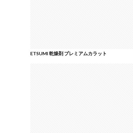
nikon 35mm f1.2
Nikon Z7 Ⅲ
Nikon Z9Ⅱ
Nikon 大三元レン
Nikonニコン大
OMDS OM-3
ETSUMI 乾燥剤 プレミアムカラット
Otus ML 35mm 
RED WING
R
RICOH
RIC
SoftBank
so
SPACE X
SS
Vision Pro
v
Z5Ⅱ 修理
Z
ZEISS Otus ML
Zレンズ
おす