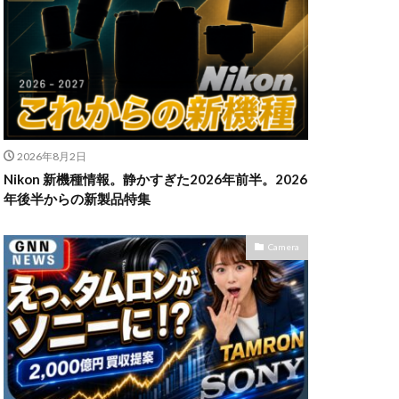
n Z6Ⅲ
ikon Z9ii
II
OM-3
2026年8月2日
発売日
Nikon 新機種情報。静かすぎた2026年前半。2026
powershotv1
年後半からの新製品特集
TM
RF300-600
SIGMA 200mm F2
Camera
X5
SONY α7V
TOR [X] Z Mount
uTube
Z 24 70 Ⅱ
発売日
Zマウント
アマゾン 初売り