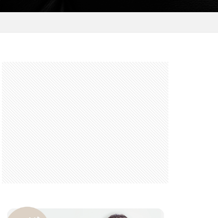
 F6.3-8 G
FRB
FX
GooglePixel
iOS
iOS 16
 mini
14 Pro Max
2026
バーカード
iPhone17 Air
iPhone17 Pro 価格
e17Air スペック
7e 価格
17series
ー
honeSE