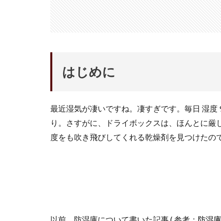
アレクサ
イ
インスタ長方形に
キャノン レンズ
シーピープラス20
はじめに
スマートリング
ソニー タムロン買
タムロン 35-100mm 
最近湿気が凄いですね。凄すぎです。毎日 湿度
ニコン 24 70 新型
り。さすがに、ドライボックスは、ほんとに厳
ニコン 大三元 2型
度をも吹き飛びしてくれる乾燥剤を見つけたの
ハッセルブラッド
マイナ保険証
ルミックス S1RⅡ
半導体不足
為替
為替情
以前、防湿庫について書いた記事 ( 参考：
防湿