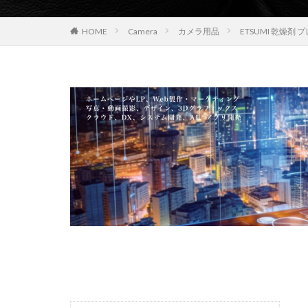
EOS R8 Mark II
HOME
Camera
カメラ用品
ETSUMI 乾燥剤
FE 50-105mm F2.
FX5
Galaxy 
GPT-5.6
Has
iOS 17.3.1
i
iPad Pro 2024
iPhone 18 Pro
iPhone Air 価格
iPhone 予約日
iPhone17 Air 発
iPhone17 Pro 違い
iPhone17Air 予想
iPhone17e 新色
iPhone17カメラ
iPhone18 価格