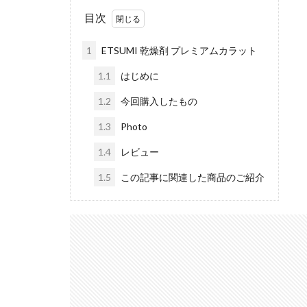
目次
iPhoneSE 4
iPhone値上げ
1
ETSUMI 乾燥剤 プレミアムカラット
Leica M EV1
1.1
はじめに
M2 Pro MacBook P
M4 iPad Air 価格
1.2
今回購入したもの
M5 MacBook Pro
1.3
Photo
M6 MacBook Pro
1.4
レビュー
MacBook Air 2026
1.5
この記事に関連した商品のご紹介
MacBook Pro 202
Moomshot AI
NIKKOR Z 120-300
NIKKOR Z 24-70mm 
NIKKOR Z 28-135
NIKKOR Z 70-200mm
NIKKOR Z 70-200m