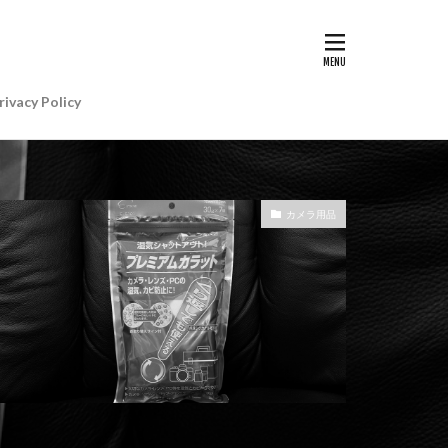
G II | Art
AIアレクサ
rivacy Policy
e Gemini
e Watch ULTRA
re+値上げ
カメラ用品
WatchSE3
6
Apple初売り
Beats by Dr.dre
anon EOS R5 MarkⅡ
CP+ 2025
IP
EOS C50
EOS R6 MarkⅢ