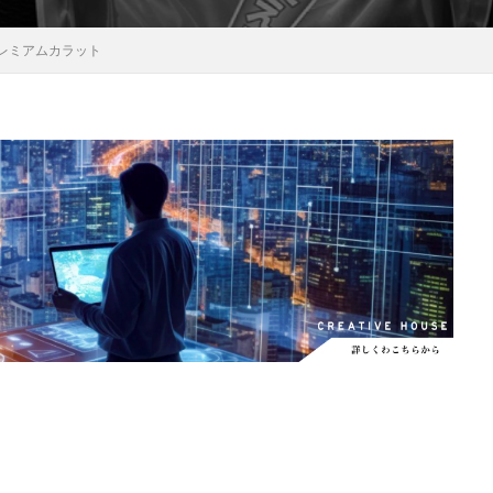
EOS RC
EOSR6M3
FE 24-200mm F2.8-4.5G OSS
FE 400-800mm
 プレミアムカラット
8 G
FE 85mm F1.4 GM II
FE16mm F1.8 G
FE400-800mm F6.3-8 G
S24
GalaxyＳ25
GalaxyＳ25 ultra
GalaxyＳ25 エッジ
Google
selblad
Hasselblad X2D II 100C
HomePod
iMac
Instagram
OS 17.4
iOS 18.3
iOS 26.4
iOS 27
iOS16
iPad
iPad
iPadOS 18.3
iPhone
iPhone 14 Plus
iPhone 14 Pro
iPhone 
 機密情報流出
iPhone 2024
iPhone 2025
iPhone 2026
iPhone 2
iPhone Fold
iPhone Gemini
iPhone カメラ
iPhone マイナン
iPhone14
iPhone16
iPhone16E
iPhone16Pro
iPhone17
売日
iPhone17 Pro
iPhone17 Pro MAX
iPhone17 Pro MAX 価格
iPhone17 カラバリ
iPhone17 価格
iPhone17 値上げ
iPhon
iPhone17Air 価格
iPhone17Air 発売日
iPhone17e
iPhone1
iPhone17e 発売日
iPhone17e 発表日
iphone17promax
iphone
iPhone18
iPhone18 Pro
iPhone18 カメラ
iPhone18 バッテリ
iPhone18Pro
iPhone18ProMAX
iPhone19
iPhoneAir2
iP