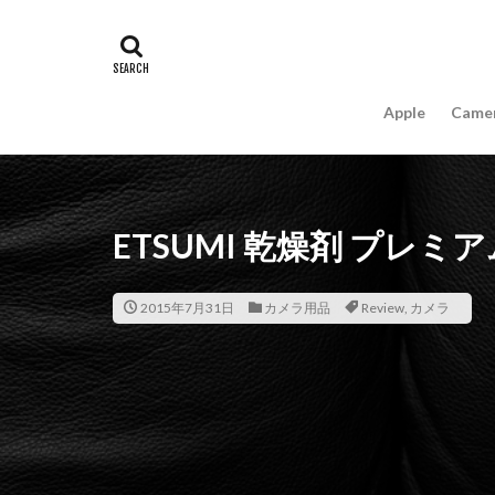
#キャッシュレス
16インチ MacBook 
A18Pro MacBook
Apple
Came
AIスマホ
Am
Apple intelligence
Apple Watch 2024
Apple Watch X
ETSUMI 乾燥剤 プレミ
appleglass
a
AppleWatchUltra3
2015年7月31日
カメラ用品
Review
,
カメラ
Apple初売り2026
Beats EP
Bea
Carkeys
CES
CP+ 2026
C
DJI Matrice 4 シ
EOS R1
EOS 