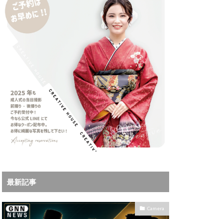
iPhoneサブスク
Leica
X MacBook Pro
ad Air スペック
Book Air
Pro
M5Ultra
ok Air 2024
 2024
a
Microsoft
IKKOR Z 120-300mm
最新記事
KOR Z 35mm f/1.4 S
0mm f/2.8 VR S II 価格
Camera
35mm 1.2