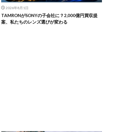
2026年8月1日
TAMRONがSONYの子会社に？2,000億円買収提
ャノン シネマカメラ
案、私たちのレンズ選びが変わる
 価格
スマホ新法
メラ
100 f2.8
70 2
コン シネマカメラ
クス 値上げ
ンバーカード
ー
リコー GR4
MacBook
円安
irTag
日銀