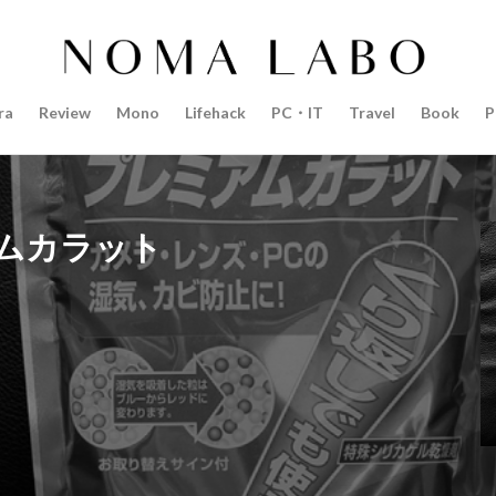
14インチ MacBook Pro 2022
15mm F1.4 DC | Contemporary
Pro 2022
2018年 買って良かったもの
20周年 iPhone
35mm F1.4 D
AI
AirPods Pro
AirPods Pro 2
AirPods Pro3
AirTag2
ra
Review
Mono
Lifehack
PC・IT
Travel
Book
P
azon初売り
Amazon福袋
Anker
Anthropic
Apple
Appl
Apple M3チップ
Apple Ring
Apple Vision Pro
Apple Watch 11
Apple Watch Pro
Apple Watch SE2
Apple Watch Series 8
Appl
Apple Watch バンド
Apple イベント 2025
AppleCare+
AppleCa
アムカラット
ppleglasses
appleintelligence
AppleTV
AppleWatch11
Apple
Appleイベント
Appleシリコン
Apple値上げ
Apple値上げ202
Apple最新情報
AppStore
AppStore アプリ値上げ
ARグラス
ts tour v2
Beats X
Canon
Canon C50
Canon EOS R1
C
CES 2026
Claude Fable 5
Claude Opus 5
coolpix P1100
P+2026
cpplus2026
CPプラス2025
DJI
DJI 2025
DJI FL
リーズ
DJI Mini 5 Pro
dji ミラーレスカメラ
DJI 新型
DMA
R3 MarkⅡ
EOS R3 MarkⅡ 予想
EOS R5 MarkⅡ
EOS R6 Mark Ⅲ