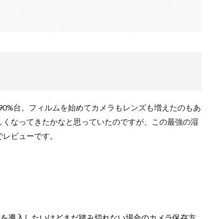
ンスタ リール 時間
インスタ縦長になった
インスタ表示戻す
なる直し方
オータス
カメラ
キャノン
キャノン C50
キ
コシナ
シグマ
シグマ 135mm f/1.4
シグマ BF
シグマ BF
26
スクラッチゲート
スターリンク
スペースX
スマホ保険証
ソニー
ソニー 400 800
ソニー a v
ソニー α7v
ソニー カ
収
ソニー マクロ Gマスター
ソニーFX5
タムロン
タムロン 35-
f:2.8
ドル円
ドローン
ニコン
ニコン 2026
ニコン 24 
 90%台。フィルムを始めてカメラもレンズも増えたのもあ
ニコン Z6 3
ニコン z9ii
ニコン Zf シルバー
ニコン ZR
ニ
しくなってきたかなと思っていたのですが、この最強の湿
ニコン 新レンズ
ニコン 新型 大三元
ニコンZR
ネットフリッ
でレビューです。
ピクセル11
フルスクリーンiPhone
ボケモンスター
マイナ
メモリチップ不足
メモリ高騰
ライカSL3
ライカSL3-S
リコ
ルミックスS1Rii
一眼レフ
人気ワイヤレスイヤフォン
低価格 
廉価版MacBook
折りたたみiPhone
新Siri
新型 ドローン
新型A
報
生成AI 最新
経済指標
庫を導入したいけどまだ踏み切れない場合のカメラ保存方