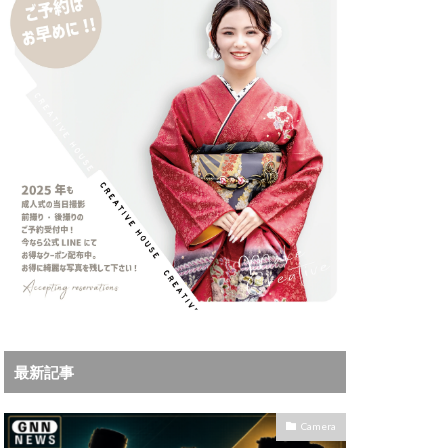
iPhoneサブスク
Leica
X MacBook Pro
ad Air スペック
Book Air
Pro
M5Ultra
ok Air 2024
 2024
a
Microsoft
IKKOR Z 120-300mm
最新記事
KOR Z 35mm f/1.4 S
0mm f/2.8 VR S II 価格
Camera
35mm 1.2