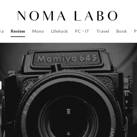
14インチ MacBook Pro 2022
15mm F1.4 DC | Contemporary
Pro 2022
2018年 買って良かったもの
20周年 iPhone
35mm F1.4 D
AI
AirPods Pro
AirPods Pro 2
AirPods Pro3
AirTag2
ra
Review
Mono
Lifehack
PC・IT
Travel
Book
P
azon初売り
Amazon福袋
Anker
Anthropic
Apple
Appl
Apple M3チップ
Apple Ring
Apple Vision Pro
Apple Watch 11
Apple Watch Pro
Apple Watch SE2
Apple Watch Series 8
Appl
Apple Watch バンド
Apple イベント 2025
AppleCare+
AppleCa
ppleglasses
appleintelligence
AppleTV
AppleWatch11
Apple
Appleイベント
Appleシリコン
Apple値上げ
Apple値上げ202
Apple最新情報
AppStore
AppStore アプリ値上げ
ARグラス
ts tour v2
Beats X
Canon
Canon C50
Canon EOS R1
C
CES 2026
Claude Fable 5
Claude Opus 5
coolpix P1100
P+2026
cpplus2026
CPプラス2025
DJI
DJI 2025
DJI FL
リーズ
DJI Mini 5 Pro
dji ミラーレスカメラ
DJI 新型
DMA
R3 MarkⅡ
EOS R3 MarkⅡ 予想
EOS R5 MarkⅡ
EOS R6 Mark Ⅲ