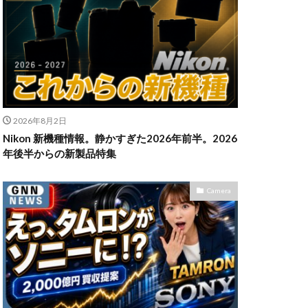
n Z6Ⅲ
ikon Z9ii
II
OM-3
2026年8月2日
発売日
Nikon 新機種情報。静かすぎた2026年前半。2026
powershotv1
年後半からの新製品特集
TM
RF300-600
SIGMA 200mm F2
Camera
X5
SONY α7V
TOR [X] Z Mount
uTube
Z 24 70 Ⅱ
発売日
Zマウント
アマゾン 初売り