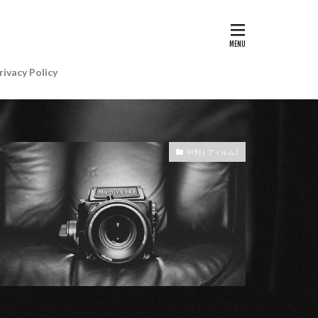
G II | Art
AIアレクサ
rivacy Policy
e Gemini
e Watch ULTRA
re+値上げ
中判 ( フィルム )
WatchSE3
6
Apple初売り
Beats by Dr.dre
anon EOS R5 MarkⅡ
CP+ 2025
IP
EOS C50
EOS R6 MarkⅢ