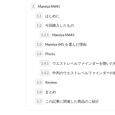
1
Mamiya M645
iPhoneSE 4
iPhone値上げ
1.1
はじめに
Leica M EV1
1.2
今回購入したもの
M2 Pro MacBook P
1.2.1
Mamiya M645
M4 iPad Air 価格
1.3
Mamiya 645 を選んだ理由
M5 MacBook Pro
M6 MacBook Pro
1.4
Photo
MacBook Air 2026
1.4.1
ウエストレベルファインダーを開いた
MacBook Pro 202
1.4.2
中判のウエストレベルファインダーの
Moomshot AI
1.5
Review
NIKKOR Z 120-300
NIKKOR Z 24-70mm 
1.6
まとめ
NIKKOR Z 28-135
1.7
この記事に関連した商品のご紹介
NIKKOR Z 70-200mm
NIKKOR Z 70-200m