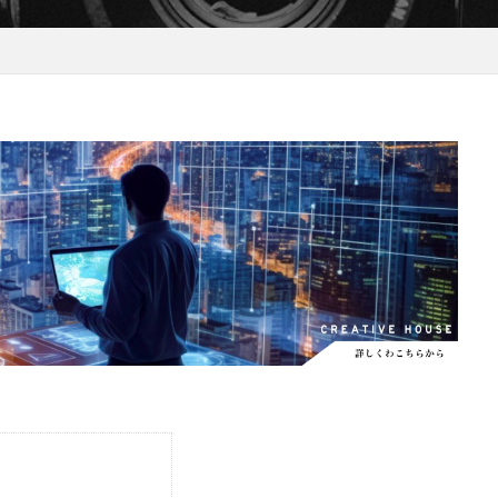
EOS RC
EOSR6M3
FE 24-200mm F2.8-4.5G OSS
FE 400-800mm
8 G
FE 85mm F1.4 GM II
FE16mm F1.8 G
FE400-800mm F6.3-8 G
S24
GalaxyＳ25
GalaxyＳ25 ultra
GalaxyＳ25 エッジ
Google
selblad
Hasselblad X2D II 100C
HomePod
iMac
Instagram
OS 17.4
iOS 18.3
iOS 26.4
iOS 27
iOS16
iPad
iPad
iPadOS 18.3
iPhone
iPhone 14 Plus
iPhone 14 Pro
iPhone 
 機密情報流出
iPhone 2024
iPhone 2025
iPhone 2026
iPhone 2
iPhone Fold
iPhone Gemini
iPhone カメラ
iPhone マイナン
iPhone14
iPhone16
iPhone16E
iPhone16Pro
iPhone17
売日
iPhone17 Pro
iPhone17 Pro MAX
iPhone17 Pro MAX 価格
iPhone17 カラバリ
iPhone17 価格
iPhone17 値上げ
iPhon
iPhone17Air 価格
iPhone17Air 発売日
iPhone17e
iPhone1
iPhone17e 発売日
iPhone17e 発表日
iphone17promax
iphone
iPhone18
iPhone18 Pro
iPhone18 カメラ
iPhone18 バッテリ
iPhone18Pro
iPhone18ProMAX
iPhone19
iPhoneAir2
iP