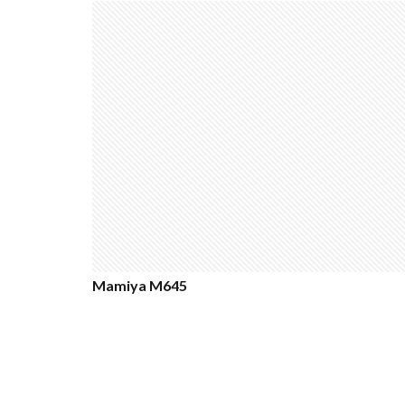
nikon 35mm f1.2
Nikon Z7 Ⅲ
Nikon Z9Ⅱ
Nikon 大三元レン
Nikonニコン大
OMDS OM-3
Otus ML 35mm 
RED WING
R
RICOH
RIC
SoftBank
so
Mamiya M645
SPACE X
SS
Vision Pro
v
Z5Ⅱ 修理
Z
ZEISS Otus ML
Zレンズ
おす