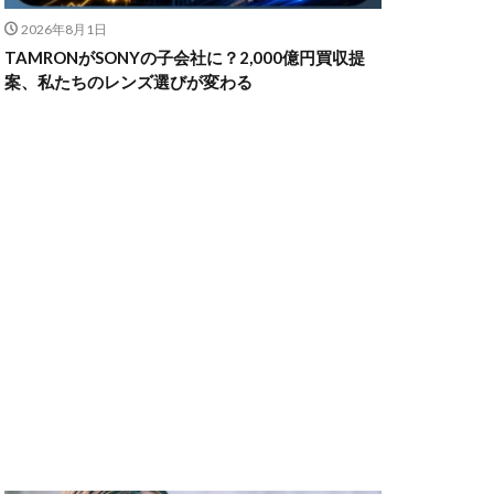
2026年8月1日
TAMRONがSONYの子会社に？2,000億円買収提
ャノン シネマカメラ
案、私たちのレンズ選びが変わる
 価格
スマホ新法
メラ
100 f2.8
70 2
コン シネマカメラ
クス 値上げ
ンバーカード
ー
リコー GR4
MacBook
円安
irTag
日銀