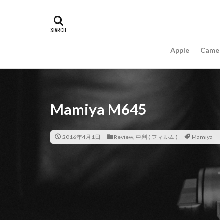
#キャッシュレス
16インチ MacBook 
A18Pro MacBook
Apple
Came
AIスマホ
Am
Apple intelligence
Apple Watch 2024
Apple Watch X
Mamiya M645
appleglass
a
AppleWatchUltra3
2016年4月1日
Review
,
中判 ( フィルム )
Mamiya
Apple初売り2026
Beats EP
Bea
Carkeys
CES
CP+ 2026
C
DJI Matrice 4 シ
EOS R1
EOS 