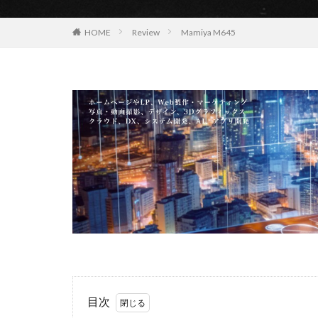
EOS R8 Mark II
HOME
Review
Mamiya M645
FE 50-105mm F2.
FX5
Galaxy 
GPT-5.6
Has
iOS 17.3.1
i
iPad Pro 2024
iPhone 18 Pro
iPhone Air 価格
iPhone 予約日
iPhone17 Air 発
iPhone17 Pro 違い
iPhone17Air 予想
iPhone17e 新色
iPhone17カメラ
目次
iPhone18 価格