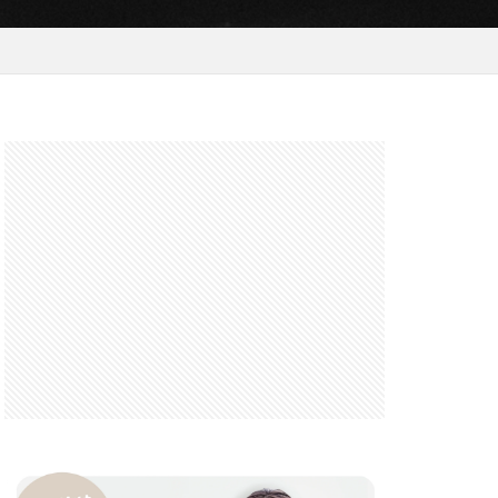
 F6.3-8 G
FRB
FX
GooglePixel
iOS
iOS 16
 mini
14 Pro Max
2026
バーカード
iPhone17 Air
iPhone17 Pro 価格
e17Air スペック
7e 価格
17series
ー
honeSE