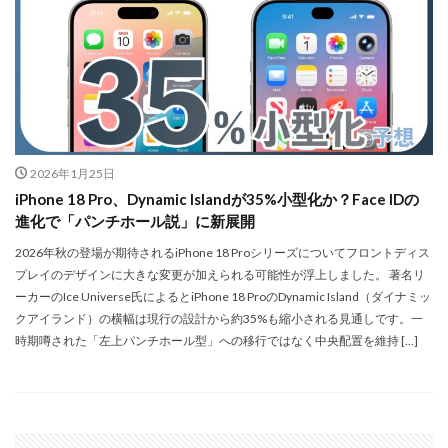
Apple Watch ULTRA
Apple Watch X
Apple Watch バンド
Apple イベント 2025
AppleCare+
AppleCare+値上げ
appleglass
appleglasses
appleintelligence
AppleTV
AppleWatch11
AppleWatchSE3
AppleWatchUltra3
2026年1月25日
Appleイベント
Appleシリコン
Apple値上げ
iPhone 18 Pro、Dynamic Islandが35%小型化か？Face IDの
Apple値上げ2026
Apple初売り
Apple初売り2026
進化で「パンチホール説」に新展開
Apple最新情報
AppStore
AppStore アプリ値上げ
2026年秋の登場が期待されるiPhone 18 Proシリーズについてフロントディス
ARグラス
Beats by Dr.dre
Beats EP
プレイのデザインに大きな変更が加えられる可能性が浮上しました。 著名リ
Beats tour v2
Beats X
Canon
Canon C50
ーカーのIce Universe氏によるとiPhone 18 ProのDynamic Island（ダイナミッ
クアイランド）の横幅は現行の設計から約35%も縮小される見通しです。一
Canon EOS R1
Canon EOS R5 MarkⅡ
Carkeys
時期噂された「左上パンチホール型」への移行ではなく中央配置を維持 […]
CES
CES 2026
Claude Fable 5
Claude Opus 5
coolpix P1100
CP+ 2025
CP+ 2026
CP+2026
cpplus2026
CPプラス2025
DJI
DJI 2025
DJI FLIP
DJI Matrice 4 シリーズ
DJI Mini 5 Pro