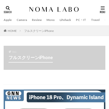
Apple
Camera
Review
Mono
Lifehack
PC・IT
Travel
Bo
タグ
#キャッシュレス
14インチ MacBook Pro 2022
HOME
フルスクリーンiPhone
15mm F1.4 DC | Contemporary
16インチ MacBook Pro 2022
2018年 買って良かったもの
20周年 iPhone
TAG
フルスクリーンiPhone
35mm F1.4 DG II | Art
A18Pro MacBook
AI
AirPods Pro
AirPods Pro 2
AirPods Pro3
AirTag2
AIアレクサ
AIスマホ
Amazon初売り
Amazon福袋
Anker
Anthropic
Apple
Apple Gemini
Apple intelligence
Apple M3チップ
Apple Ring
Apple Vision Pro
Apple Watch 11
Apple Watch 2024
Apple Watch Pro
Apple Watch SE2
Apple Watch Series 8