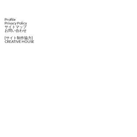
シグマ 135mm f/1.4
シグマ BF
シグマ BF 価格
シーピープラス2026
スクラッチゲート
Profile
スターリンク
スペースX
スマホ保険証
Privacy Policy
サイトマップ
お問い合わせ
スマホ新法
スマートリング
ソニー
[サイト制作協力]
ソニー 400 800
ソニー a v
ソニー α7v
CREATIVE HOUSE
ソニー カメラ
ソニー タムロン買収
ソニー マクロ Gマスター
ソニーFX5
タムロン
タムロン 35-100 f2.8
タムロン 35-100mm f:2.8
ドル円
ドローン
ニコン
ニコン 2026
ニコン 24 70 2
ニコン 24 70 新型
ニコン Z6 3
ニコン z9ii
ニコン Zf シルバー
ニコン ZR
ニコン シネマカメラ
ニコン 大三元 2型
ニコン 新レンズ
ニコン 新型 大三元
ニコンZR
ネットフリックス 値上げ
ハッセルブラッド
ピクセル11
フルスクリーンiPhone
ボケモンスター