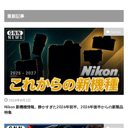
iPhone17e 新色
iPhone17e 発売日
iPhone17e 発表日
iphone17promax
最新記事
iphone17series
iPhone17カメラ
iPhone18
iPhone18 Pro
iPhone18 カメラ
Camera
iPhone18 バッテリー
iPhone18 価格
iPhone18Pro
iPhone18ProMAX
iPhone19
iPhoneAir2
iPhoneSE
iPhoneSE 4
iPhoneSE 4 いつ
iPhoneSE 4 リーク
iPhoneSE4
iPhoneSE4 価格
iPhoneサブスク
iPhone値上げ
iPhone規制
iRing
KDDI
Kimi K3
KOMODO-X Z Mount
Leica
Leica M EV1
Leica Q3 monochrome
Leica SL3-S
LINE
LINEヤフー
2026年8月2日
M2 MAX MacBook Pro
M2 Pro MacBook Pro
Nikon 新機種情報。静かすぎた2026年前半。2026年後半からの新製品
M2Pro MacBook Pro
M3 MacBook Air
M4 iPad Air
特集
M4 iPad Air スペック
M4 iPad Air 価格
Camera