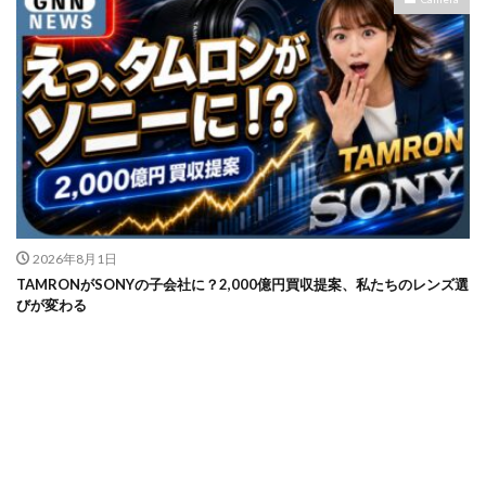
M4 iPad Air 発売日
M4 MacBook Air
M4 MacBook Pro
M5 MacBook Air
M5 MacBook Pro
M5MAX MacBook Pro
M5pro MacBook Pro
M5Pro/MAX MacBook Pro
M5Ultra
M6 MacBook Pro
M7Ultra
MacBook
MacBook 2026
MacBook Air
MacBook Air 2024
MacBook Air 2026
MacBook Air M4
MacBook Neo
MacBook Pro
MacBook Pro 2024
2026年8月1日
MacBook Pro 2026
macOS Sequoia 15.3
TAMRONがSONYの子会社に？2,000億円買収提案、私たちのレンズ選
macOS Tahoe 26.4
MacStudio
Mamiya
びが変わる
Microsoft
Moomshot AI
NIIKOR Z
nikkor
NIKKOR 70-200 f/2.8 VR S Ⅱ
NIKKOR Z
NIKKOR Z 120-300mm
NIKKOR Z 120-300mm f/2.8 TC
NIKKOR Z 24 70mm f:2 8 S Ⅱ
NIKKOR Z 24-105mm f/4-7.1