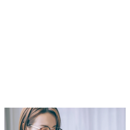
NIKKOR Z 24-70mm f/2.8 S II
NIKKOR Z 24-70mm f/2.8 S Ⅱ
NIKKOR Z 28-135mm f/4 PZ
NIKKOR Z 28-135mm f/4 PZ 発売
NIKKOR Z 35mm f/1.2 S
NIKKOR Z 35mm f/1.4
NIKKOR Z 35mm f/1.4 S
NIKKOR Z 70-200mm f/2.8 VR S II
NIKKOR Z 70-200mm f/2.8 VR S II 予約日
NIKKOR Z 70-200mm f/2.8 VR S II 価格
NIKKOR Z 70-200mm f/2.8 VR S II 発売日
Nikon
Nikon 2026
Nikon 2027
nikon 35mm 1.2
nikon 35mm f1.2
Nikon RED
Nikon RED買収
Nikon Z6 Ⅲ
Nikon Z6iii
Nikon Z6Ⅲ
Nikon Z7 Ⅲ
Nikon Z8
Nikon Z9
Nikon Z9 II
Nikon Z9 Ⅱ
Nikon Z90
Nikon Z9ii
Nikon Z9Ⅱ
Nikon ZED
Nikon Zf
Nikon Zf シルバー