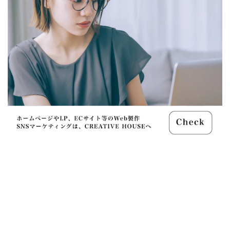
Nikon ZR
Nikon レンズ
Nikon 大三元レンズ
Nikon 新型
Nikon 新型カメラ
nikonz9ii
NikonZR
Nikonニコン大口径超望遠レンズ
NINTENDO SWITCH 2
nintendoswitch2
OM-1 Mark II
OM-3
OMDS OM-3
OpenAI
Otus ML 35mm
Otus ML 35mm 価格
Otus ML 35mm 発売日
Otus ML 35mm 発表日
P42i
PayPay
Pixel10a
Pixel11
Powerbeats Pro 2
powershotv1
RED WING
RED Zマウント
Review
RF 14mm F1.4L VCM
RF16 28mm F2 8 IS STM
RF300-600
RICOH
RICOH GRⅣ
Rollei
scratchgate
SIGMA
SIGMA 12mm F1.4 DC
SIGMA 200mm F2
SoftBank
sony
sony 16mm f1 8
SONY 24-70mm f/2.0
SONY FX3
SONY FX5
SONY α7V
SPACE X