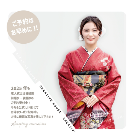
iPhone 14 Pro
iPhone 14 Pro Max
iPhone 18 Pro 機密情報流出
iPhone 2024
iPhone 2025
iPhone 2026
iPhone 22026
iPhone Air 価格
iPhone Fold
iPhone Gemini
iPhone カメラ
iPhone マイナンバーカード
iPhone 予約日
iPhone14
iPhone16
iPhone16E
iPhone16Pro
iPhone17
iPhone17 Air
iPhone17 Air 発売日
iPhone17 Pro
iPhone17 Pro MAX
iPhone17 Pro MAX 価格
iPhone17 Pro 価格
iPhone17 Pro 違い
iPhone17 カラバリ
iPhone17 価格
iPhone17 値上げ
iPhone17Air スペック
iPhone17Air 予想
iPhone17Air 価格
iPhone17Air 発売日
iPhone17e
iPhone17e 価格