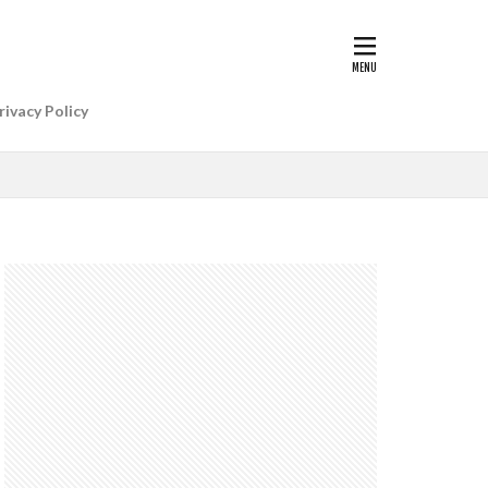
G II | Art
AIアレクサ
rivacy Policy
e Gemini
e Watch ULTRA
re+値上げ
WatchSE3
6
Apple初売り
Beats by Dr.dre
anon EOS R5 MarkⅡ
CP+ 2025
IP
EOS C50
EOS R6 MarkⅢ