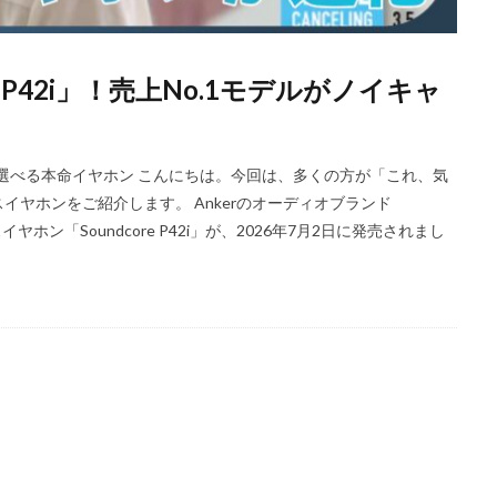
iPhoneSE 4 いつ
iPhoneSE 4 リーク
iPhoneSE4
iPhoneSE4 価格
iPhone規制
iRing
KDDI
Kimi K3
KOMODO-X Z Mount
ore P42i」！売上No.1モデルがノイキャ
Leica Q3 monochrome
Leica SL3-S
LINE
LINEヤフー
M2 MA
ro
M2Pro MacBook Pro
M3 MacBook Air
M4 iPad Air
M4 iP
M4 iPad Air 発売日
M4 MacBook Air
M4 MacBook Pro
M5 Mac
万円以下で選べる本命イヤホン こんにちは。今回は、多くの方が「これ、気
M5MAX MacBook Pro
M5pro MacBook Pro
M5Pro/MAX MacBook 
ヤホンをご紹介します。 Ankerのオーディオブランド
M7Ultra
MacBook
MacBook 2026
MacBook Air
MacBo
ホン「Soundcore P42i」が、2026年7月2日に発売されまし
MacBook Air M4
MacBook Neo
MacBook Pro
MacBook Pro
6
macOS Sequoia 15.3
macOS Tahoe 26.4
MacStudio
Mamiy
NIIKOR Z
nikkor
NIKKOR 70-200 f/2.8 VR S Ⅱ
NIKKOR Z
N
mm f/2.8 TC
NIKKOR Z 24 70mm f:2 8 S Ⅱ
NIKKOR Z 24-105mm f/4-7.1
f/2.8 S II
NIKKOR Z 24-70mm f/2.8 S Ⅱ
NIKKOR Z 28-135mm f/4 PZ
mm f/4 PZ 発売
NIKKOR Z 35mm f/1.2 S
NIKKOR Z 35mm f/1.4
NIK
 f/2.8 VR S II
NIKKOR Z 70-200mm f/2.8 VR S II 予約日
NIKKOR Z 70-20
m f/2.8 VR S II 発売日
Nikon
Nikon 2026
Nikon 2027
nikon 