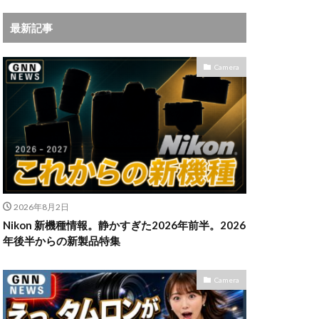
iPhoneサブスク
最新記事
Leica
X MacBook Pro
Camera
ad Air スペック
Book Air
Pro
M5Ultra
ok Air 2024
 2024
a
Microsoft
2026年8月2日
IKKOR Z 120-300mm
Nikon 新機種情報。静かすぎた2026年前半。2026
年後半からの新製品特集
KOR Z 35mm f/1.4 S
Camera
0mm f/2.8 VR S II 価格
35mm 1.2