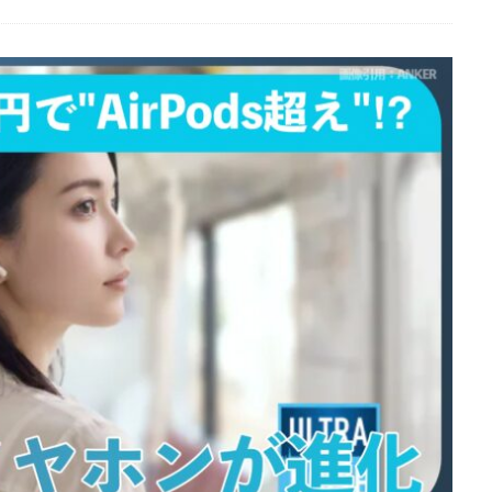
EOS RC
EOSR6M3
FE 24-200mm F2.8-4.5G OSS
FE 400-800mm
8 G
FE 85mm F1.4 GM II
FE16mm F1.8 G
FE400-800mm F6.3-8 G
S24
GalaxyＳ25
GalaxyＳ25 ultra
GalaxyＳ25 エッジ
Google
selblad
Hasselblad X2D II 100C
HomePod
iMac
Instagram
OS 17.4
iOS 18.3
iOS 26.4
iOS 27
iOS16
iPad
iPad
iPadOS 18.3
iPhone
iPhone 14 Plus
iPhone 14 Pro
iPhone 
 機密情報流出
iPhone 2024
iPhone 2025
iPhone 2026
iPhone 2
iPhone Fold
iPhone Gemini
iPhone カメラ
iPhone マイナン
iPhone14
iPhone16
iPhone16E
iPhone16Pro
iPhone17
売日
iPhone17 Pro
iPhone17 Pro MAX
iPhone17 Pro MAX 価格
iPhone17 カラバリ
iPhone17 価格
iPhone17 値上げ
iPhon
iPhone17Air 価格
iPhone17Air 発売日
iPhone17e
iPhone1
iPhone17e 発売日
iPhone17e 発表日
iphone17promax
iphone
iPhone18
iPhone18 Pro
iPhone18 カメラ
iPhone18 バッテリ
iPhone18Pro
iPhone18ProMAX
iPhone19
iPhoneAir2
iP