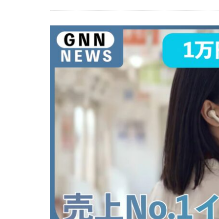
EOS R8 Mark II
FE 50-105mm F2.
FX5
Galaxy 
GPT-5.6
Has
iOS 17.3.1
i
iPad Pro 2024
iPhone 18 Pro
iPhone Air 価格
iPhone 予約日
iPhone17 Air 発
iPhone17 Pro 違い
iPhone17Air 予想
iPhone17e 新色
iPhone17カメラ
iPhone18 価格