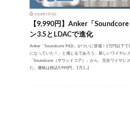
iPhoneSE 4
2026年7月4日
iPhone値上げ
【9,990円】Anker「Soundc
Leica M EV1
ン3.5とLDACで進化
M2 Pro MacBook P
M4 iPad Air 価格
Anker「Soundcore P42i」がついに登場！1
M5 MacBook Pro
になっていた！」と感じるであろう、新しいワイヤレスイ
M6 MacBook Pro
「Soundcore（サウンドコア）」から、完全ワイヤレスイヤ
た。価格は税込9,990円。1万 […]
MacBook Air 2026
MacBook Pro 202
Moomshot AI
NIKKOR Z 120-300
NIKKOR Z 24-70mm 
NIKKOR Z 28-135
NIKKOR Z 70-200mm
NIKKOR Z 70-200m