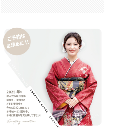
 F6.3-8 G
FRB
FX
GooglePixel
iOS
iOS 16
 mini
14 Pro Max
2026
バーカード
iPhone17 Air
iPhone17 Pro 価格
e17Air スペック
7e 価格
17series
ー
honeSE