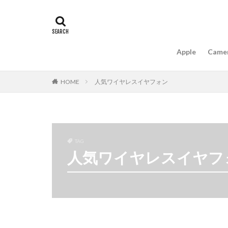
#キャッシュレス
16インチ MacBook 
A18Pro MacBook
Apple
Came
AIスマホ
Am
Apple intelligence
HOME
人気ワイヤレスイヤフォン
Apple Watch 2024
Apple Watch X
appleglass
a
AppleWatchUltra3
TAG
Apple初売り2026
人気ワイヤレスイヤフ
Beats EP
Bea
Carkeys
CES
CP+ 2026
C
DJI Matrice 4 シ
EOS R1
EOS 