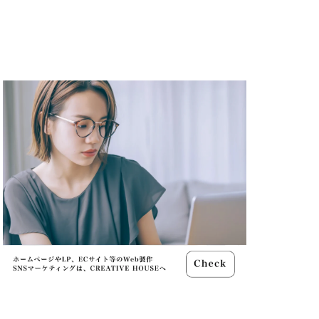
ャノン シネマカメラ
 価格
スマホ新法
メラ
100 f2.8
70 2
コン シネマカメラ
クス 値上げ
ンバーカード
ー
リコー GR4
MacBook
円安
irTag
日銀