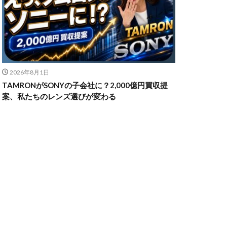
n Z6Ⅲ
ikon Z9ii
2026年8月1日
II
OM-3
TAMRONがSONYの子会社に？2,000億円買収提
発売日
案、私たちのレンズ選びが変わる
powershotv1
TM
RF300-600
SIGMA 200mm F2
X5
SONY α7V
TOR [X] Z Mount
uTube
Z 24 70 Ⅱ
発売日
Zマウント
アマゾン 初売り