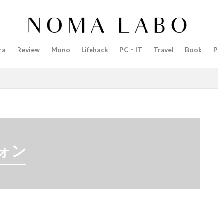
14インチ MacBook Pro 2022
15mm F1.4 DC | Contemporary
Pro 2022
2018年 買って良かったもの
20周年 iPhone
35mm F1.4 D
AI
AirPods Pro
AirPods Pro 2
AirPods Pro3
AirTag2
ra
Review
Mono
Lifehack
PC・IT
Travel
Book
P
azon初売り
Amazon福袋
Anker
Anthropic
Apple
Appl
Apple M3チップ
Apple Ring
Apple Vision Pro
Apple Watch 11
Apple Watch Pro
Apple Watch SE2
Apple Watch Series 8
Appl
Apple Watch バンド
Apple イベント 2025
AppleCare+
AppleCa
ppleglasses
appleintelligence
AppleTV
AppleWatch11
Apple
Appleイベント
Appleシリコン
Apple値上げ
Apple値上げ202
Apple最新情報
AppStore
AppStore アプリ値上げ
ARグラス
ォン
ts tour v2
Beats X
Canon
Canon C50
Canon EOS R1
C
CES 2026
Claude Fable 5
Claude Opus 5
coolpix P1100
P+2026
cpplus2026
CPプラス2025
DJI
DJI 2025
DJI FL
リーズ
DJI Mini 5 Pro
dji ミラーレスカメラ
DJI 新型
DMA
R3 MarkⅡ
EOS R3 MarkⅡ 予想
EOS R5 MarkⅡ
EOS R6 Mark Ⅲ