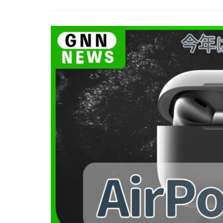
EOS R8 Mark II
FE 50-105mm F2.
FX5
Galaxy 
GPT-5.6
Has
iOS 17.3.1
i
iPad Pro 2024
iPhone 18 Pro
iPhone Air 価格
iPhone 予約日
iPhone17 Air 発
iPhone17 Pro 違い
iPhone17Air 予想
iPhone17e 新色
iPhone17カメラ
iPhone18 価格