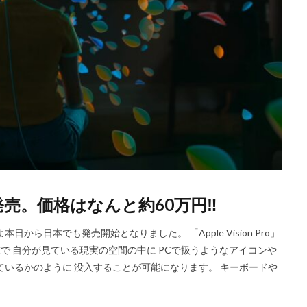
り日本発売。価格はなんと約60万円‼️
いよ本日から日本でも発売開始となりました。 「Apple Vision Pro」
末で 自分が見ている現実の空間の中に PCで扱うようなアイコンや
ているかのように 没入することが可能になります。 キーボードや