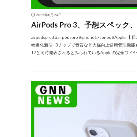
iPhoneSE 4
2025年8月24日
iPhone値上げ
AirPods Pro 3、予想スペ
Leica M EV1
M2 Pro MacBook P
airpodspro3 #airpodspro #iphone17series 
M4 iPad Air 価格
幅進化新型H3チップで音質など大幅向上健康管理機能も追
17と同時発表されるとみられているAppleの完全ワイヤレスイ
M5 MacBook Pro
M6 MacBook Pro
MacBook Air 2026
MacBook Pro 202
Moomshot AI
NIKKOR Z 120-300
NIKKOR Z 24-70mm 
NIKKOR Z 28-135
NIKKOR Z 70-200mm
NIKKOR Z 70-200m