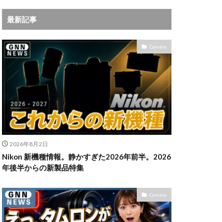
iPhoneサブスク
最新記事
Leica
X MacBook Pro
Camera
ad Air スペック
Book Air
Pro
M5Ultra
ok Air 2024
 2024
a
Microsoft
2026年8月2日
IKKOR Z 120-300mm
Nikon 新機種情報。静かすぎた2026年前半。2026
年後半からの新製品特集
KOR Z 35mm f/1.4 S
Camera
0mm f/2.8 VR S II 価格
35mm 1.2