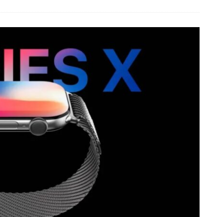
ンスタ リール 時間
インスタ縦長になった
インスタ表示戻す
なる直し方
オータス
カメラ
キャノン
キャノン C50
キ
コシナ
シグマ
シグマ 135mm f/1.4
シグマ BF
シグマ BF
26
スクラッチゲート
スターリンク
スペースX
スマホ保険証
ソニー
ソニー 400 800
ソニー a v
ソニー α7v
ソニー カ
収
ソニー マクロ Gマスター
ソニーFX5
タムロン
タムロン 35-
f:2.8
ドル円
ドローン
ニコン
ニコン 2026
ニコン 24 
ニコン Z6 3
ニコン z9ii
ニコン Zf シルバー
ニコン ZR
ニ
ニコン 新レンズ
ニコン 新型 大三元
ニコンZR
ネットフリッ
ピクセル11
フルスクリーンiPhone
ボケモンスター
マイナ
メモリチップ不足
メモリ高騰
ライカSL3
ライカSL3-S
リコ
ルミックスS1Rii
一眼レフ
人気ワイヤレスイヤフォン
低価格 
廉価版MacBook
折りたたみiPhone
新Siri
新型 ドローン
新型A
報
生成AI 最新
経済指標