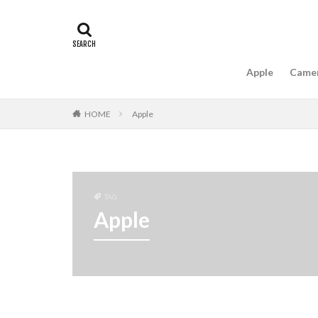
#キャッシュレス
16インチ MacBook 
A18Pro MacBook
Apple
Came
AIスマホ
Am
Apple intelligence
HOME
Apple
Apple Watch 2024
Apple Watch X
appleglass
a
AppleWatchUltra3
TAG
Apple初売り2026
Apple
Beats EP
Bea
Carkeys
CES
CP+ 2026
C
DJI Matrice 4 シ
EOS R1
EOS 