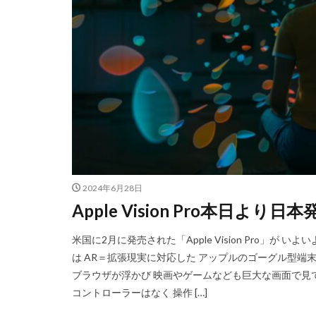
2024年6月28日
Apple Vision Pro本日よ
米国に2月に発売された「Apple Vision Pro」が いよ
は AR＝拡張現実に対応した アップルのゴーグル型端
ブラウザが浮かび 映画やゲームなども巨大な画面で見
コントローラーはなく 操作 […]