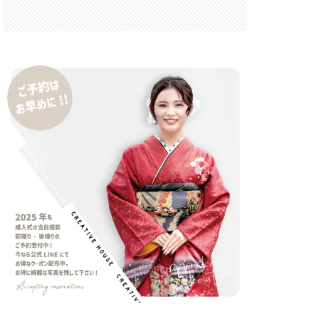
 F6.3-8 G
FRB
FX
GooglePixel
iOS
iOS 16
 mini
14 Pro Max
2026
バーカード
iPhone17 Air
iPhone17 Pro 価格
e17Air スペック
7e 価格
17series
ー
honeSE