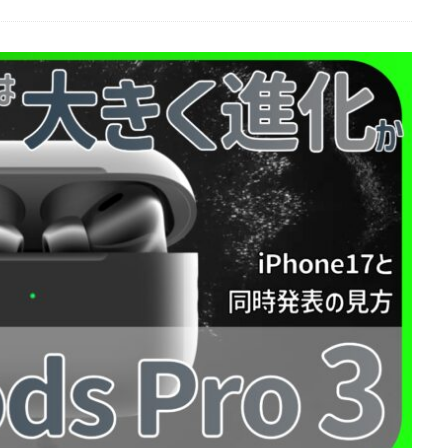
EOS RC
EOSR6M3
FE 24-200mm F2.8-4.5G OSS
FE 400-800mm
8 G
FE 85mm F1.4 GM II
FE16mm F1.8 G
FE400-800mm F6.3-8 G
S24
GalaxyＳ25
GalaxyＳ25 ultra
GalaxyＳ25 エッジ
Google
selblad
Hasselblad X2D II 100C
HomePod
iMac
Instagram
OS 17.4
iOS 18.3
iOS 26.4
iOS 27
iOS16
iPad
iPad
iPadOS 18.3
iPhone
iPhone 14 Plus
iPhone 14 Pro
iPhone 
 機密情報流出
iPhone 2024
iPhone 2025
iPhone 2026
iPhone 2
iPhone Fold
iPhone Gemini
iPhone カメラ
iPhone マイナン
iPhone14
iPhone16
iPhone16E
iPhone16Pro
iPhone17
売日
iPhone17 Pro
iPhone17 Pro MAX
iPhone17 Pro MAX 価格
iPhone17 カラバリ
iPhone17 価格
iPhone17 値上げ
iPhon
iPhone17Air 価格
iPhone17Air 発売日
iPhone17e
iPhone1
iPhone17e 発売日
iPhone17e 発表日
iphone17promax
iphone
iPhone18
iPhone18 Pro
iPhone18 カメラ
iPhone18 バッテリ
iPhone18Pro
iPhone18ProMAX
iPhone19
iPhoneAir2
iP