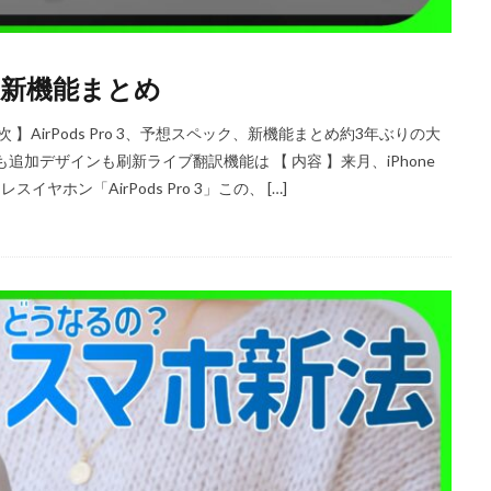
iPhoneSE 4 いつ
iPhoneSE 4 リーク
iPhoneSE4
iPhoneSE4 価格
iPhone規制
iRing
KDDI
Kimi K3
KOMODO-X Z Mount
ック、新機能まとめ
Leica Q3 monochrome
Leica SL3-S
LINE
LINEヤフー
M2 MA
ro
M2Pro MacBook Pro
M3 MacBook Air
M4 iPad Air
M4 iP
#Apple 【 目次 】AirPods Pro 3、予想スペック、新機能まとめ約3年ぶりの大
M4 iPad Air 発売日
M4 MacBook Air
M4 MacBook Pro
M5 Mac
加デザインも刷新ライブ翻訳機能は 【 内容 】来月、iPhone
ヤホン「AirPods Pro 3」この、 […]
M5MAX MacBook Pro
M5pro MacBook Pro
M5Pro/MAX MacBook 
M7Ultra
MacBook
MacBook 2026
MacBook Air
MacBo
MacBook Air M4
MacBook Neo
MacBook Pro
MacBook Pro
6
macOS Sequoia 15.3
macOS Tahoe 26.4
MacStudio
Mamiy
NIIKOR Z
nikkor
NIKKOR 70-200 f/2.8 VR S Ⅱ
NIKKOR Z
N
mm f/2.8 TC
NIKKOR Z 24 70mm f:2 8 S Ⅱ
NIKKOR Z 24-105mm f/4-7.1
f/2.8 S II
NIKKOR Z 24-70mm f/2.8 S Ⅱ
NIKKOR Z 28-135mm f/4 PZ
mm f/4 PZ 発売
NIKKOR Z 35mm f/1.2 S
NIKKOR Z 35mm f/1.4
NIK
 f/2.8 VR S II
NIKKOR Z 70-200mm f/2.8 VR S II 予約日
NIKKOR Z 70-20
m f/2.8 VR S II 発売日
Nikon
Nikon 2026
Nikon 2027
nikon 