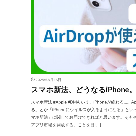
nikon 35mm f1.2
Nikon Z7 Ⅲ
Nikon Z9Ⅱ
Nikon 大三元レン
Nikonニコン大
OMDS OM-3
Otus ML 35mm 
RED WING
R
2025年8月18日
RICOH
RIC
スマホ新法、どうなるiPhone。
SoftBank
so
SPACE X
SS
スマホ新法 #Apple #DMA いま、iPhoneが終わる…
Vision Pro
v
る」とか「iPhoneにウイルスが入るようになる」と
マホ新法」に関してお届けできればと思います。そもそも、
Z5Ⅱ 修理
Z
アプリ市場を開放する」ことを目 […]
ZEISS Otus ML
Zレンズ
おす