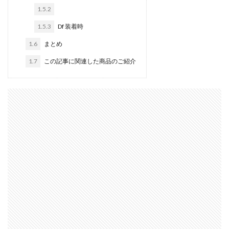
1.5.2
dji ミラーレスカメラ
DJI 新型
DMA
EOS C50
1.5.3
Df 装着時
EOS R1
EOS R3 MarkⅡ
EOS R3 MarkⅡ 予想
1.6
まとめ
EOS R5 MarkⅡ
EOS R6 Mark Ⅲ
EOS R6 MarkⅢ
EOS R8 Mark II
EOS RC
EOSR6M3
1.7
この記事に関連した商品のご紹介
FE 24-200mm F2.8-4.5G OSS
FE 400-800mm F6.3-8 G
FE 50-105mm F2.8 G
FE 85mm F1.4 GM II
FE16mm F1.8 G
FE400-800mm F6.3-8 G
FRB
FX
FX5
Galaxy S24
GalaxyＳ25
GalaxyＳ25 ultra
GalaxyＳ25 エッジ
Google
GooglePixel
GPT-5.6
Hasselblad
Hasselblad X2D II 100C
HomePod
iMac
Instagram
iOS
iOS 16
iOS 17.3.1
iOS 17.4
iOS 18.3
iOS 26.4
iOS 27
iOS16
iPad
iPad mini
iPad Pro 2024
iPadOS 18.3
iPhone
iPhone 14 Plus