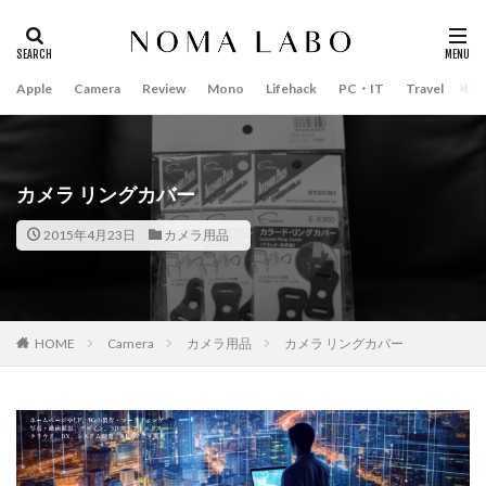
Apple
Camera
Review
Mono
Lifehack
PC・IT
Travel
Bo
タグ
#キャッシュレス
14インチ MacBook Pro 2022
15mm F1.4 DC | Contemporary
16インチ MacBook Pro 2022
カメラ リングカバー
2018年 買って良かったもの
20周年 iPhone
2015年4月23日
カメラ用品
35mm F1.4 DG II | Art
A18Pro MacBook
AI
AirPods Pro
AirPods Pro 2
AirPods Pro3
AirTag2
AIアレクサ
AIスマホ
Amazon初売り
HOME
Camera
カメラ用品
カメラ リングカバー
Amazon福袋
Anker
Anthropic
Apple
Apple Gemini
Apple intelligence
Apple M3チップ
Apple Ring
Apple Vision Pro
Apple Watch 11
Apple Watch 2024
Apple Watch Pro
Apple Watch SE2
Apple Watch Series 8