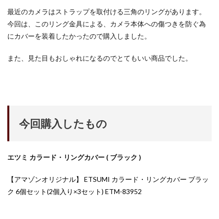
M4 iPad Air 発売日
M4 MacBook Air
最近のカメラはストラップを取付ける三角のリングがあります。
M4 MacBook Pro
M5 MacBook Air
今回は、このリング金具による、カメラ本体への傷つきを防ぐ為
M5 MacBook Pro
M5MAX MacBook Pro
にカバーを装着したかったので購入しました。
M5pro MacBook Pro
M5Pro/MAX MacBook Pro
また、見た目もおしゃれになるのでとてもいい商品でした。
M5Ultra
M6 MacBook Pro
M7Ultra
MacBook
MacBook 2026
MacBook Air
MacBook Air 2024
MacBook Air 2026
MacBook Air M4
MacBook Neo
MacBook Pro
MacBook Pro 2024
MacBook Pro 2026
macOS Sequoia 15.3
今回購入したもの
macOS Tahoe 26.4
MacStudio
Mamiya
Microsoft
Moomshot AI
NIIKOR Z
nikkor
エツミ カラード・リングカバー ( ブラック )
NIKKOR 70-200 f/2.8 VR S Ⅱ
NIKKOR Z
NIKKOR Z 120-300mm
NIKKOR Z 120-300mm f/2.8 TC
【アマゾンオリジナル】 ETSUMI カラード・リングカバー ブラッ
ク 6個セット(2個入り×3セット) ETM-83952
NIKKOR Z 24 70mm f:2 8 S Ⅱ
NIKKOR Z 24-105mm f/4-7.1