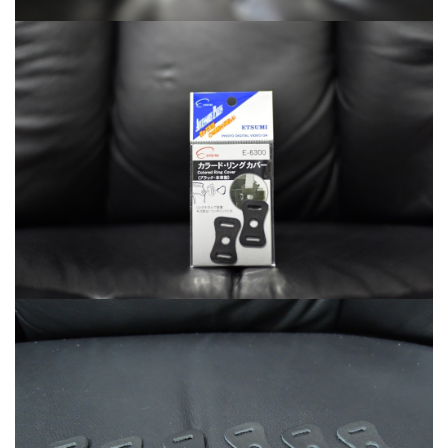
マイナンバーカード
マイナ保険証
メモリチップ不足
メモリ高騰
ライカSL3
ライカSL3-S
リコー
リコー GR4
ルミックス S1RⅡ
ルミックスS1Rii
一眼レフ
人気ワイヤレスイヤフォン
低価格 MacBook
円安
半導体不足
廉価版MacBook
折りたたみiPhone
新Siri
新型 ドローン
新型AirTag
日銀
為替
為替情報
生成AI 最新
経済指標
検索