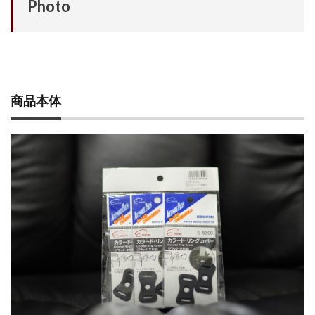
Photo
シグマ 135mm f/1.4
シグマ BF
シグマ BF 価格
シーピープラス2026
スクラッチゲート
スターリンク
スペースX
スマホ保険証
スマホ新法
スマートリング
ソニー
ソニー 400 800
ソニー a v
ソニー α7v
商品本体
ソニー カメラ
ソニー タムロン買収
ソニー マクロ Gマスター
ソニーFX5
タムロン
タムロン 35-100 f2.8
タムロン 35-100mm f:2.8
ドル円
ドローン
ニコン
ニコン 2026
ニコン 24 70 2
ニコン 24 70 新型
ニコン Z6 3
ニコン z9ii
ニコン Zf シルバー
ニコン ZR
ニコン シネマカメラ
ニコン 大三元 2型
ニコン 新レンズ
ニコン 新型 大三元
ニコンZR
ネットフリックス 値上げ
ハッセルブラッド
ピクセル11
フルスクリーンiPhone
ボケモンスター