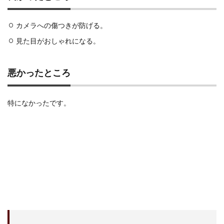
SSD高騰
STARLINK
SunDisk
SurfaceBook
TAMRON
V-RAPTOR [X] Z Mount
Vision Pro
カメラへの傷つきが防げる。
visionpro
watchOS
watchOS 11.3
見た目がおしゃれになる。
WWDC 2026
YCC
YouTube
Z 24 70 Ⅱ
Z5Ⅱ 修理
Z6Ⅲ 修理
Z9
Z9 ファーム
悪かったところ
Z9ii スペック
Z9ii 価格
Z9ii 発売日
ZEISS Otus ML
Zf
zf シルバー
Zf ファーム
特になかったです。
ZR 修理
ZV-E10II
Zシネマ
Zマウント
Zレンズ
おすすめ Mac アプリ
アップル 2026
アップル 初売り
アップルAI
アマゾン 初売り
アレクサ
インスタ リール 時間
インスタ縦長になった
インスタ表示戻す
インスタ長方形になる直し方
オータス
カメラ
キャノン
キャノン C50
キャノン シネマカメラ
キャノン レンズ
コシナ
シグマ