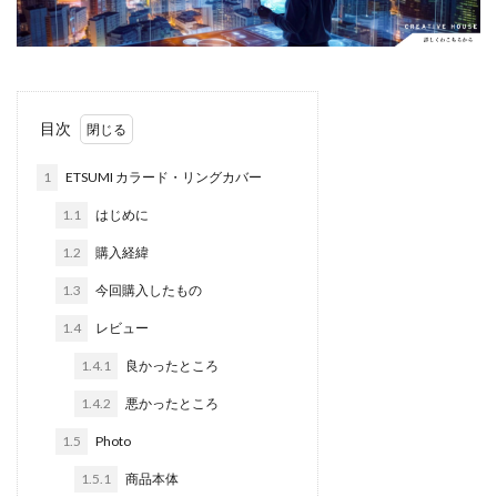
Apple Watch ULTRA
Apple Watch X
Apple Watch バンド
Apple イベント 2025
AppleCare+
AppleCare+値上げ
appleglass
目次
appleglasses
appleintelligence
AppleTV
AppleWatch11
AppleWatchSE3
AppleWatchUltra3
1
ETSUMI カラード・リングカバー
Appleイベント
Appleシリコン
Apple値上げ
1.1
はじめに
Apple値上げ2026
Apple初売り
Apple初売り2026
1.2
購入経緯
Apple最新情報
AppStore
AppStore アプリ値上げ
1.3
今回購入したもの
ARグラス
Beats by Dr.dre
Beats EP
Beats tour v2
Beats X
Canon
Canon C50
1.4
レビュー
Canon EOS R1
Canon EOS R5 MarkⅡ
Carkeys
1.4.1
良かったところ
CES
CES 2026
Claude Fable 5
Claude Opus 5
1.4.2
悪かったところ
coolpix P1100
CP+ 2025
CP+ 2026
CP+2026
1.5
Photo
cpplus2026
CPプラス2025
DJI
DJI 2025
1.5.1
商品本体
DJI FLIP
DJI Matrice 4 シリーズ
DJI Mini 5 Pro