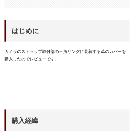
iPhone17e 新色
iPhone17e 発売日
iPhone17e 発表日
iphone17promax
iphone17series
iPhone17カメラ
iPhone18
iPhone18 Pro
iPhone18 カメラ
はじめに
iPhone18 バッテリー
iPhone18 価格
iPhone18Pro
iPhone18ProMAX
iPhone19
iPhoneAir2
カメラのストラップ取付部の三角リングに装着する革のカバーを
iPhoneSE
iPhoneSE 4
iPhoneSE 4 いつ
購入したのでレビューです。
iPhoneSE 4 リーク
iPhoneSE4
iPhoneSE4 価格
iPhoneサブスク
iPhone値上げ
iPhone規制
iRing
KDDI
Kimi K3
KOMODO-X Z Mount
Leica
Leica M EV1
Leica Q3 monochrome
Leica SL3-S
LINE
LINEヤフー
M2 MAX MacBook Pro
M2 Pro MacBook Pro
M2Pro MacBook Pro
M3 MacBook Air
M4 iPad Air
購入経緯
M4 iPad Air スペック
M4 iPad Air 価格