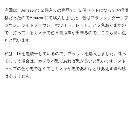
NIKKOR Z 24-70mm f/2.8 S II
今回は、Amazonで２個入りの商品で、３個セットになってお得価
NIKKOR Z 24-70mm f/2.8 S Ⅱ
格だったのでAmazonにて購入しました。色はブラック。ダークブ
NIKKOR Z 28-135mm f/4 PZ
ラウン。ライトブラウン。ホワイト。レッド。と５色ありますの
NIKKOR Z 28-135mm f/4 PZ 発売
NIKKOR Z 35mm f/1.2 S
で、持っているカメラで色々選ぶ事が出来るので、ここも良い点
NIKKOR Z 35mm f/1.4
NIKKOR Z 35mm f/1.4 S
だと思います。
NIKKOR Z 70-200mm f/2.8 VR S II
私は、Dfを黒統一しているので、ブラックを購入しました。迷っ
NIKKOR Z 70-200mm f/2.8 VR S II 予約日
てしまう場合は、カメラが黒であれば黒が良いと思います。スト
NIKKOR Z 70-200mm f/2.8 VR S II 価格
ラップの色が黒でなくてもカメラが黒であればとりあえず違和感
NIKKOR Z 70-200mm f/2.8 VR S II 発売日
Nikon
はありません。
Nikon 2026
Nikon 2027
nikon 35mm 1.2
nikon 35mm f1.2
Nikon RED
Nikon RED買収
Nikon Z6 Ⅲ
Nikon Z6iii
Nikon Z6Ⅲ
Nikon Z7 Ⅲ
Nikon Z8
Nikon Z9
Nikon Z9 II
Nikon Z9 Ⅱ
Nikon Z90
Nikon Z9ii
Nikon Z9Ⅱ
Nikon ZED
Nikon Zf
Nikon Zf シルバー