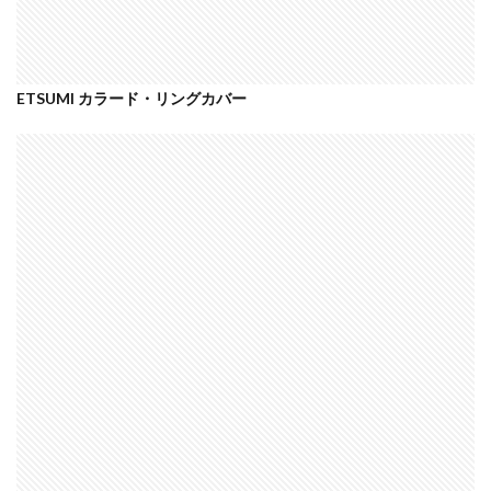
iPhone 14 Pro
iPhone 14 Pro Max
iPhone 18 Pro 機密情報流出
iPhone 2024
ETSUMI カラード・リングカバー
iPhone 2025
iPhone 2026
iPhone 22026
iPhone Air 価格
iPhone Fold
iPhone Gemini
iPhone カメラ
iPhone マイナンバーカード
iPhone 予約日
iPhone14
iPhone16
iPhone16E
iPhone16Pro
iPhone17
iPhone17 Air
iPhone17 Air 発売日
iPhone17 Pro
iPhone17 Pro MAX
iPhone17 Pro MAX 価格
iPhone17 Pro 価格
iPhone17 Pro 違い
iPhone17 カラバリ
iPhone17 価格
iPhone17 値上げ
iPhone17Air スペック
iPhone17Air 予想
iPhone17Air 価格
iPhone17Air 発売日
iPhone17e
iPhone17e 価格