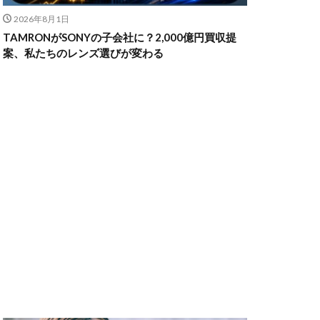
2026年8月1日
TAMRONがSONYの子会社に？2,000億円買収提
ャノン シネマカメラ
案、私たちのレンズ選びが変わる
 価格
スマホ新法
メラ
100 f2.8
70 2
コン シネマカメラ
クス 値上げ
ンバーカード
ー
リコー GR4
MacBook
円安
irTag
日銀