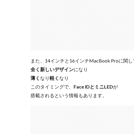
また、14インチと16インチMacBook Proに関
全く新しいデザイン
になり
薄く
なり
軽く
なり
このタイミングで、
Face IDとミニLED
が
搭載されるという情報もあります。