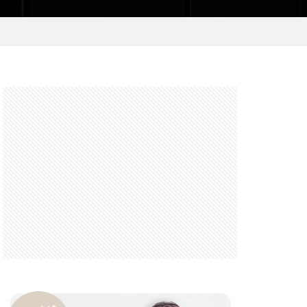
 F6.3-8 G
FRB
FX
GooglePixel
iOS
iOS 16
 mini
14 Pro Max
2026
バーカード
iPhone17 Air
iPhone17 Pro 価格
e17Air スペック
7e 価格
17series
ー
honeSE