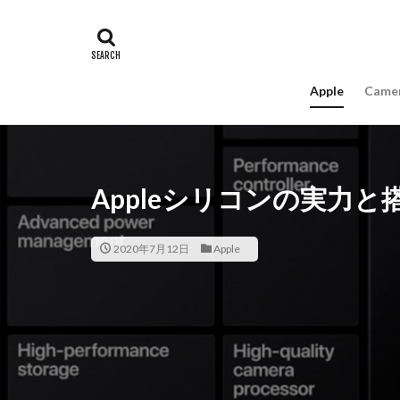
#キャッシュレス
16インチ MacBook 
A18Pro MacBook
Apple
Came
AIスマホ
Am
Apple intelligence
Apple Watch 2024
Apple Watch X
Appleシリコンの実力
appleglass
a
AppleWatchUltra3
2020年7月12日
Apple
Apple初売り2026
Beats EP
Bea
Carkeys
CES
CP+ 2026
C
DJI Matrice 4 シ
EOS R1
EOS 