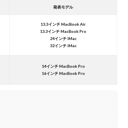
発表モデル
ンスタ リール 時間
インスタ縦長になった
インスタ表示戻す
なる直し方
オータス
カメラ
キャノン
キャノン C50
キ
13.3インチ MacBook Air
コシナ
シグマ
シグマ 135mm f/1.4
シグマ BF
シグマ BF
13.3インチ MacBook Pro
26
スクラッチゲート
スターリンク
スペースX
スマホ保険証
24インチ iMac
ソニー
ソニー 400 800
ソニー a v
ソニー α7v
ソニー カ
32インチ iMac
収
ソニー マクロ Gマスター
ソニーFX5
タムロン
タムロン 35-
f:2.8
ドル円
ドローン
ニコン
ニコン 2026
ニコン 24 
14インチ MacBook Pro
ニコン Z6 3
ニコン z9ii
ニコン Zf シルバー
ニコン ZR
ニ
16インチ MacBook Pro
ニコン 新レンズ
ニコン 新型 大三元
ニコンZR
ネットフリッ
ピクセル11
フルスクリーンiPhone
ボケモンスター
マイナ
メモリチップ不足
メモリ高騰
ライカSL3
ライカSL3-S
リコ
ルミックスS1Rii
一眼レフ
人気ワイヤレスイヤフォン
低価格 
廉価版MacBook
折りたたみiPhone
新Siri
新型 ドローン
新型A
報
生成AI 最新
経済指標