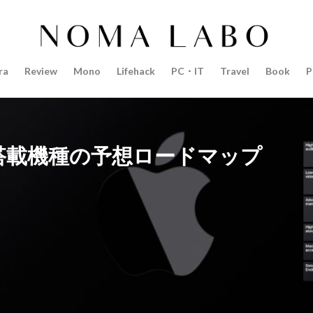
14インチ MacBook Pro 2022
15mm F1.4 DC | Contemporary
Pro 2022
2018年 買って良かったもの
20周年 iPhone
35mm F1.4 D
AI
AirPods Pro
AirPods Pro 2
AirPods Pro3
AirTag2
ra
Review
Mono
Lifehack
PC・IT
Travel
Book
P
azon初売り
Amazon福袋
Anker
Anthropic
Apple
Appl
Apple M3チップ
Apple Ring
Apple Vision Pro
Apple Watch 11
Apple Watch Pro
Apple Watch SE2
Apple Watch Series 8
Appl
Apple Watch バンド
Apple イベント 2025
AppleCare+
AppleCa
と搭載機種の予想ロードマップ
ppleglasses
appleintelligence
AppleTV
AppleWatch11
Apple
Appleイベント
Appleシリコン
Apple値上げ
Apple値上げ202
Apple最新情報
AppStore
AppStore アプリ値上げ
ARグラス
ts tour v2
Beats X
Canon
Canon C50
Canon EOS R1
C
CES 2026
Claude Fable 5
Claude Opus 5
coolpix P1100
P+2026
cpplus2026
CPプラス2025
DJI
DJI 2025
DJI FL
リーズ
DJI Mini 5 Pro
dji ミラーレスカメラ
DJI 新型
DMA
R3 MarkⅡ
EOS R3 MarkⅡ 予想
EOS R5 MarkⅡ
EOS R6 Mark Ⅲ