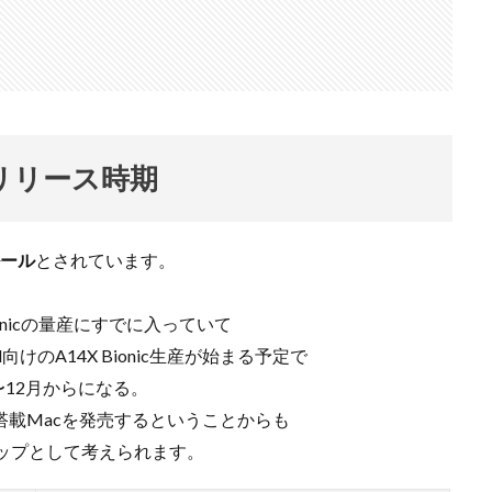
Nikon RED
Nikon RED買収
Nikon Z6 Ⅲ
Nikon Z6iii
Niko
Nikon Z8
Nikon Z9
Nikon Z9 II
Nikon Z9 Ⅱ
Nikon Z90
N
Nikon ZED
Nikon Zf
Nikon Zf シルバー
Nikon ZR
Nikon レンズ
ズ
Nikon 新型
Nikon 新型カメラ
nikonz9ii
NikonZR
口径超望遠レンズ
NINTENDO SWITCH 2
nintendoswitch2
OM-1 Mark 
のリリース時期
OpenAI
Otus ML 35mm
Otus ML 35mm 価格
Otus ML 35mm 
発表日
P42i
PayPay
Pixel10a
Pixel11
Powerbeats Pro 2
ルール
とされています。
ED Zマウント
Review
RF 14mm F1.4L VCM
RF16 28mm F2 8 IS S
OH GRⅣ
Rollei
scratchgate
SIGMA
SIGMA 12mm F1.4 DC
ionicの量産にすでに入っていて
ny
sony 16mm f1 8
SONY 24-70mm f/2.0
SONY FX3
SONY F
d向けのA14X Bionic生産が始まる予定で
D高騰
STARLINK
SunDisk
SurfaceBook
TAMRON
V-RAP
月〜12月からになる。
isionpro
watchOS
watchOS 11.3
WWDC 2026
YCC
Yo
コン搭載Macを発売するということからも
6Ⅲ 修理
Z9
Z9 ファーム
Z9ii スペック
Z9ii 価格
Z9ii 
マップとして考えられます。
Zf
zf シルバー
Zf ファーム
ZR 修理
ZV-E10II
Zシネマ
すめ Mac アプリ
アップル 2026
アップル 初売り
アップルAI