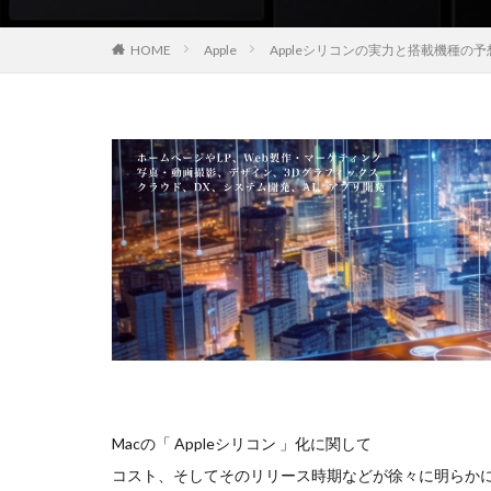
EOS R8 Mark II
HOME
Apple
Appleシリコンの実力と搭載機種の
FE 50-105mm F2.
FX5
Galaxy 
GPT-5.6
Has
iOS 17.3.1
i
iPad Pro 2024
iPhone 18 Pro
iPhone Air 価格
iPhone 予約日
iPhone17 Air 発
iPhone17 Pro 違い
iPhone17Air 予想
iPhone17e 新色
Macの「 Appleシリコン 」化に関して
iPhone17カメラ
コスト、そしてそのリリース時期などが徐々に明らか
iPhone18 価格