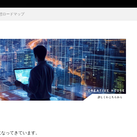
EOS RC
EOSR6M3
FE 24-200mm F2.8-4.5G OSS
FE 400-800mm
予想ロードマップ
8 G
FE 85mm F1.4 GM II
FE16mm F1.8 G
FE400-800mm F6.3-8 G
S24
GalaxyＳ25
GalaxyＳ25 ultra
GalaxyＳ25 エッジ
Google
selblad
Hasselblad X2D II 100C
HomePod
iMac
Instagram
OS 17.4
iOS 18.3
iOS 26.4
iOS 27
iOS16
iPad
iPad
iPadOS 18.3
iPhone
iPhone 14 Plus
iPhone 14 Pro
iPhone 
 機密情報流出
iPhone 2024
iPhone 2025
iPhone 2026
iPhone 2
iPhone Fold
iPhone Gemini
iPhone カメラ
iPhone マイナン
iPhone14
iPhone16
iPhone16E
iPhone16Pro
iPhone17
売日
iPhone17 Pro
iPhone17 Pro MAX
iPhone17 Pro MAX 価格
iPhone17 カラバリ
iPhone17 価格
iPhone17 値上げ
iPhon
iPhone17Air 価格
iPhone17Air 発売日
iPhone17e
iPhone1
iPhone17e 発売日
iPhone17e 発表日
iphone17promax
iphone
iPhone18
iPhone18 Pro
iPhone18 カメラ
iPhone18 バッテリ
になってきています。
iPhone18Pro
iPhone18ProMAX
iPhone19
iPhoneAir2
iP