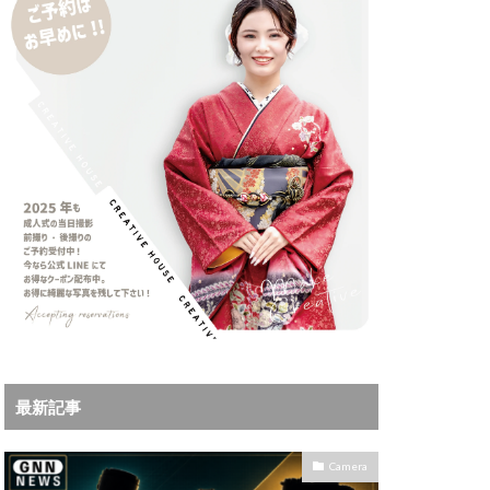
iPhoneサブスク
Leica
X MacBook Pro
ad Air スペック
Book Air
Pro
M5Ultra
ok Air 2024
 2024
a
Microsoft
IKKOR Z 120-300mm
最新記事
KOR Z 35mm f/1.4 S
0mm f/2.8 VR S II 価格
Camera
35mm 1.2