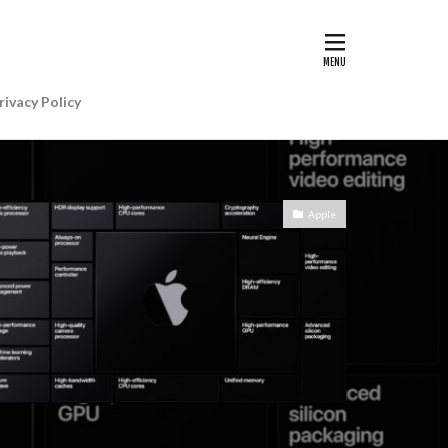
G II | Art
AIアレクサ
rivacy Policy
e Gemini
e Watch ULTRA
re+値上げ
Apple
WatchSE3
6
Apple初売り
Beats by Dr.dre
anon EOS R5 MarkⅡ
CP+ 2025
IP
EOS C50
EOS R6 MarkⅢ