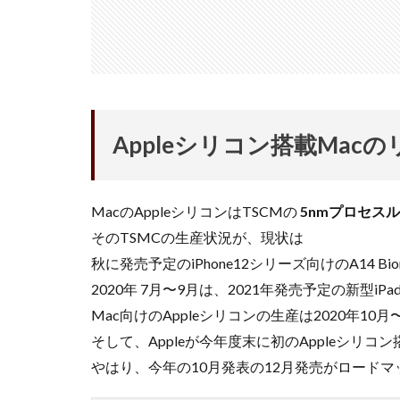
nikon 35mm f1.2
Nikon Z7 Ⅲ
Nikon Z9Ⅱ
Nikon 大三元レン
Nikonニコン大
Appleシリコン搭載Mac
OMDS OM-3
Otus ML 35mm 
MacのAppleシリコンはTSCMの
5nmプロセス
RED WING
R
そのTSMCの生産状況が、現状は
RICOH
RIC
秋に発売予定のiPhone12シリーズ向けのA14 B
SoftBank
so
2020年 7月〜9月は、2021年発売予定の新型iPa
SPACE X
SS
Mac向けのAppleシリコンの生産は2020年10
Vision Pro
v
そして、Appleが今年度末に初のAppleシリ
Z5Ⅱ 修理
Z
やはり、今年の10月発表の12月発売がロード
ZEISS Otus ML
Zレンズ
おす