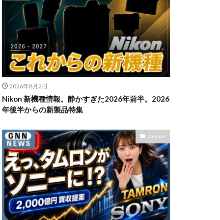
n Z6Ⅲ
ikon Z9ii
II
OM-3
2026年8月2日
発売日
Nikon 新機種情報。静かすぎた2026年前半。2026
powershotv1
年後半からの新製品特集
TM
RF300-600
SIGMA 200mm F2
Camera
X5
SONY α7V
TOR [X] Z Mount
uTube
Z 24 70 Ⅱ
発売日
Zマウント
アマゾン 初売り