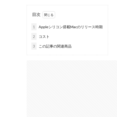
iPhoneSE 4
目次
iPhone値上げ
Leica M EV1
1
Appleシリコン搭載Macのリリース時期
M2 Pro MacBook P
2
コスト
M4 iPad Air 価格
M5 MacBook Pro
3
この記事の関連商品
M6 MacBook Pro
MacBook Air 2026
MacBook Pro 202
Moomshot AI
NIKKOR Z 120-300
NIKKOR Z 24-70mm 
NIKKOR Z 28-135
NIKKOR Z 70-200mm
NIKKOR Z 70-200m