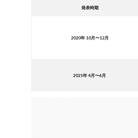
発表時期
アレクサ
イ
インスタ長方形に
キャノン レンズ
シーピープラス20
2020年 10月〜12月
スマートリング
ソニー タムロン買
タムロン 35-100mm 
ニコン 24 70 新型
2021年 4月〜6月
ニコン 大三元 2型
ハッセルブラッド
マイナ保険証
ルミックス S1RⅡ
半導体不足
為替
為替情