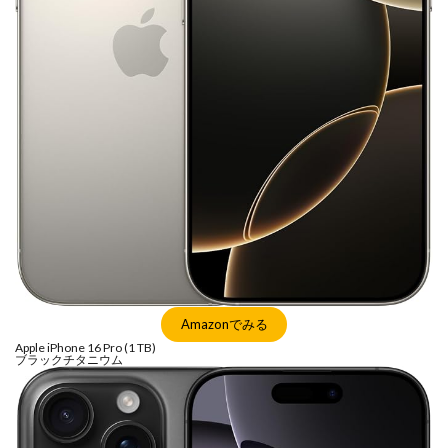
Nikon ZR
Nikon レンズ
Nikon 大三元レンズ
Nikon 新型
Nikon 新型カメラ
nikonz9ii
NikonZR
Nikonニコン大口径超望遠レンズ
NINTENDO SWITCH 2
nintendoswitch2
OM-1 Mark II
OM-3
OMDS OM-3
OpenAI
Otus ML 35mm
Otus ML 35mm 価格
Otus ML 35mm 発売日
Otus ML 35mm 発表日
P42i
PayPay
Pixel10a
Pixel11
Powerbeats Pro 2
powershotv1
RED WING
RED Zマウント
Review
RF 14mm F1.4L VCM
RF16 28mm F2 8 IS STM
RF300-600
RICOH
Amazonでみる
RICOH GRⅣ
Rollei
scratchgate
SIGMA
Apple iPhone 16 Pro (1 TB)
ブラックチタニウム
SIGMA 12mm F1.4 DC
SIGMA 200mm F2
SoftBank
sony
sony 16mm f1 8
SONY 24-70mm f/2.0
SONY FX3
SONY FX5
SONY α7V
SPACE X