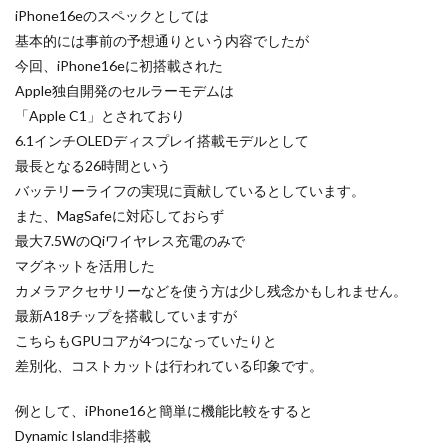
iPhone16eのスペックとしては
iPhone 14 Pro
iPhone 14 Pro Max
基本的には事前の予想通りという内容でしたが
iPhone 18 Pro 機密情報流出
iPhone 2024
今回、iPhone16eに初搭載された
iPhone 2025
iPhone 2026
iPhone 22026
Apple独自開発のセルラーモデムは
「Apple C1」とされており
iPhone Air 価格
iPhone Fold
iPhone Gemini
6.1インチOLEDディスプレイ搭載モデルとして
iPhone カメラ
iPhone マイナンバーカード
最長となる26時間という
iPhone 予約日
iPhone14
iPhone16
バッテリーライフの実現に貢献しているとしています。
iPhone16E
iPhone16Pro
iPhone17
また、MagSafeに対応しておらず
iPhone17 Air
iPhone17 Air 発売日
iPhone17 Pro
最大7.5WのQiワイヤレス充電のみで
マグネットを活用した
iPhone17 Pro MAX
iPhone17 Pro MAX 価格
カメラアクセサリーなどを使う方は少し残念かもしれません。
iPhone17 Pro 価格
iPhone17 Pro 違い
最新A18チップを搭載していますが
iPhone17 カラバリ
iPhone17 価格
こちらもGPUコアが4つになっていたりと
iPhone17 値上げ
iPhone17Air スペック
差別化、コストカットは行われている印象です。
iPhone17Air 予想
iPhone17Air 価格
例として、iPhone16と簡単に機能比較をすると
iPhone17Air 発売日
iPhone17e
iPhone17e 価格
Dynamic Island非搭載