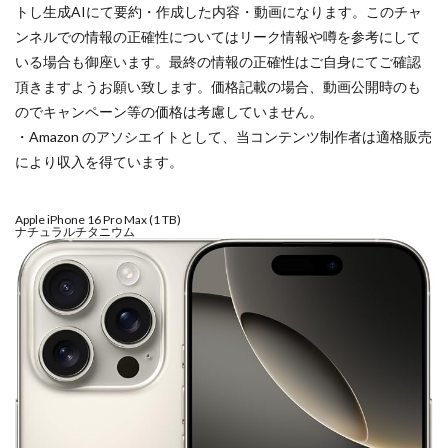
NIKKOR Z 24-70mm f/2.8 S II
トし生成AIにて要約・作成した内容・動画になります。このチャ
NIKKOR Z 24-70mm f/2.8 S Ⅱ
ンネルでの情報の正確性についてはリーク情報や噂を参考にして
いる場合も御座います。最終の情報の正確性はご自身にてご確認
NIKKOR Z 28-135mm f/4 PZ
頂きますようお願い致します。価格記載の場合、動画公開時のも
NIKKOR Z 28-135mm f/4 PZ 発売
NIKKOR Z 35mm f/1.2 S
のでキャンペーン等の価格は考慮していません。
NIKKOR Z 35mm f/1.4
NIKKOR Z 35mm f/1.4 S
・Amazon のアソシエイトとして、当コンテンツ制作者は適格販売
NIKKOR Z 70-200mm f/2.8 VR S II
により収入を得ています。
NIKKOR Z 70-200mm f/2.8 VR S II 予約日
NIKKOR Z 70-200mm f/2.8 VR S II 価格
Apple iPhone 16 Pro Max (1 TB)
ナチュラルチタニウム
NIKKOR Z 70-200mm f/2.8 VR S II 発売日
Nikon
Nikon 2026
Nikon 2027
nikon 35mm 1.2
nikon 35mm f1.2
Nikon RED
Nikon RED買収
Nikon Z6 Ⅲ
Nikon Z6iii
Nikon Z6Ⅲ
Nikon Z7 Ⅲ
Nikon Z8
Nikon Z9
Nikon Z9 II
Nikon Z9 Ⅱ
Nikon Z90
Nikon Z9ii
Nikon Z9Ⅱ
Nikon ZED
Nikon Zf
Nikon Zf シルバー