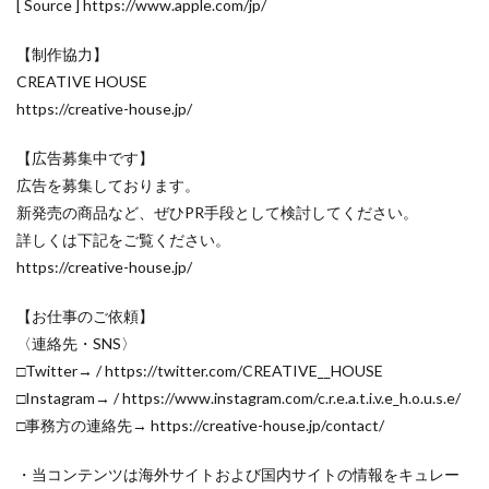
M4 iPad Air 発売日
M4 MacBook Air
[ Source ] https://www.apple.com/jp/
M4 MacBook Pro
M5 MacBook Air
【制作協力】
M5 MacBook Pro
M5MAX MacBook Pro
CREATIVE HOUSE
M5pro MacBook Pro
M5Pro/MAX MacBook Pro
https://creative-house.jp/
M5Ultra
M6 MacBook Pro
M7Ultra
MacBook
【広告募集中です】
MacBook 2026
MacBook Air
MacBook Air 2024
広告を募集しております。
MacBook Air 2026
MacBook Air M4
MacBook Neo
新発売の商品など、ぜひPR手段として検討してください。
MacBook Pro
MacBook Pro 2024
詳しくは下記をご覧ください。
MacBook Pro 2026
macOS Sequoia 15.3
https://creative-house.jp/
macOS Tahoe 26.4
MacStudio
Mamiya
【お仕事のご依頼】
Microsoft
Moomshot AI
NIIKOR Z
nikkor
〈連絡先・SNS〉
NIKKOR 70-200 f/2.8 VR S Ⅱ
NIKKOR Z
□Twitter→ / https://twitter.com/CREATIVE__HOUSE
NIKKOR Z 120-300mm
NIKKOR Z 120-300mm f/2.8 TC
□Instagram→ / https://www.instagram.com/c.r.e.a.t.i.v.e_h.o.u.s.e/
□事務方の連絡先→ https://creative-house.jp/contact/
NIKKOR Z 24 70mm f:2 8 S Ⅱ
NIKKOR Z 24-105mm f/4-7.1
・当コンテンツは海外サイトおよび国内サイトの情報をキュレー