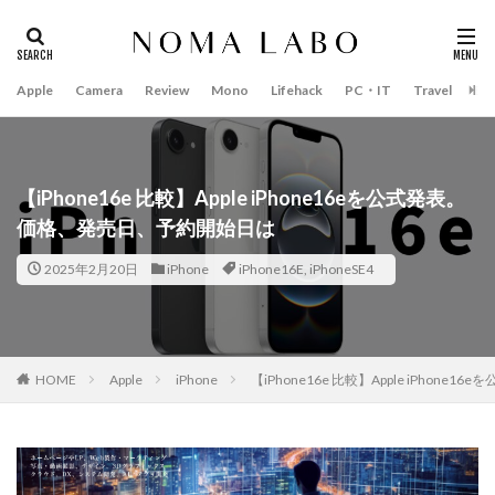
Apple
Camera
Review
Mono
Lifehack
PC・IT
Travel
Bo
タグ
#キャッシュレス
14インチ MacBook Pro 2022
15mm F1.4 DC | Contemporary
16インチ MacBook Pro 2022
【iPhone16e 比較】Apple iPhone16eを公式発表。
価格、発売日、予約開始日は
2018年 買って良かったもの
20周年 iPhone
35mm F1.4 DG II | Art
A18Pro MacBook
AI
2025年2月20日
iPhone
iPhone16E
,
iPhoneSE4
AirPods Pro
AirPods Pro 2
AirPods Pro3
AirTag2
AIアレクサ
AIスマホ
Amazon初売り
Amazon福袋
Anker
Anthropic
Apple
HOME
Apple
iPhone
【iPhone16e 比較】Apple iPho
Apple Gemini
Apple intelligence
Apple M3チップ
Apple Ring
Apple Vision Pro
Apple Watch 11
Apple Watch 2024
Apple Watch Pro
Apple Watch SE2
Apple Watch Series 8