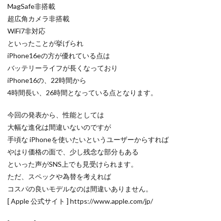
iPhone17e 新色
iPhone17e 発売日
MagSafe非搭載
iPhone17e 発表日
iphone17promax
超広角カメラ非搭載
iphone17series
iPhone17カメラ
iPhone18
WiFi7非対応
といったことが挙げられ
iPhone18 Pro
iPhone18 カメラ
iPhone16eの方が優れている点は
iPhone18 バッテリー
iPhone18 価格
iPhone18Pro
バッテリーライフが長くなっており
iPhone18ProMAX
iPhone19
iPhoneAir2
iPhone16の、22時間から
iPhoneSE
iPhoneSE 4
iPhoneSE 4 いつ
4時間長い、26時間となっている点となります。
iPhoneSE 4 リーク
iPhoneSE4
iPhoneSE4 価格
今回の発表から、性能としては
iPhoneサブスク
iPhone値上げ
iPhone規制
大幅な進化は間違いないのですが
iRing
KDDI
Kimi K3
KOMODO-X Z Mount
手頃な iPhoneを使いたいというユーザーからすれば
Leica
Leica M EV1
Leica Q3 monochrome
やはり価格の面で、少し残念な部分もある
Leica SL3-S
LINE
LINEヤフー
といった声がSNS上でも見受けられます。
ただ、スペックや為替を考えれば
M2 MAX MacBook Pro
M2 Pro MacBook Pro
コスパの良いモデルなのは間違いありません。
M2Pro MacBook Pro
M3 MacBook Air
M4 iPad Air
[ Apple 公式サイト ] https://www.apple.com/jp/
M4 iPad Air スペック
M4 iPad Air 価格