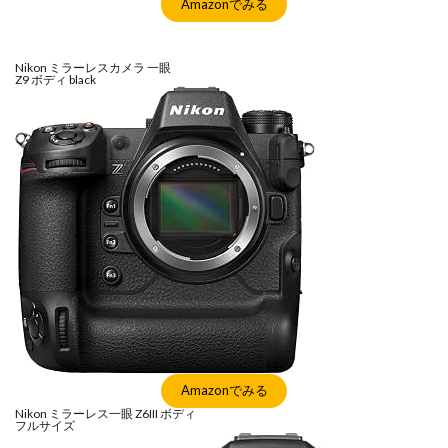
Amazonでみる
シグマ 135mm f/1.4
シグマ BF
シグマ BF 価格
シーピープラス2026
スクラッチゲート
Nikon ミラーレスカメラ 一眼
スターリンク
スペースX
スマホ保険証
Z9 ボディ black
スマホ新法
スマートリング
ソニー
ソニー 400 800
ソニー a v
ソニー α7v
ソニー カメラ
ソニー タムロン買収
ソニー マクロ Gマスター
ソニーFX5
タムロン
タムロン 35-100 f2.8
タムロン 35-100mm f:2.8
ドル円
ドローン
ニコン
ニコン 2026
ニコン 24 70 2
ニコン 24 70 新型
ニコン Z6 3
ニコン z9ii
ニコン Zf シルバー
ニコン ZR
ニコン シネマカメラ
ニコン 大三元 2型
ニコン 新レンズ
ニコン 新型 大三元
ニコンZR
Amazonでみる
ネットフリックス 値上げ
ハッセルブラッド
Nikon ミラーレス一眼 Z6III ボディ
フルサイズ
ピクセル11
フルスクリーンiPhone
ボケモンスター