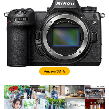
マイナンバーカード
マイナ保険証
メモリチップ不足
メモリ高騰
ライカSL3
ライカSL3-S
リコー
リコー GR4
ルミックス S1RⅡ
ルミックスS1Rii
一眼レフ
人気ワイヤレスイヤフォン
低価格 MacBook
円安
半導体不足
廉価版MacBook
折りたたみiPhone
新Siri
新型 ドローン
新型AirTag
日銀
為替
為替情報
生成AI 最新
経済指標
検索
Amazonでみる