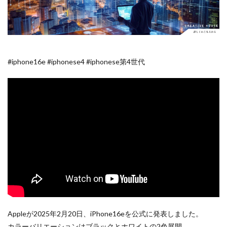
Apple Watch ULTRA
Apple Watch X
Apple Watch バンド
Apple イベント 2025
AppleCare+
AppleCare+値上げ
appleglass
appleglasses
appleintelligence
AppleTV
#iphone16e #iphonese4 #iphonese第4世代
AppleWatch11
AppleWatchSE3
AppleWatchUltra3
Appleイベント
Appleシリコン
Apple値上げ
Apple値上げ2026
Apple初売り
Apple初売り2026
Apple最新情報
AppStore
AppStore アプリ値上げ
ARグラス
Beats by Dr.dre
Beats EP
Beats tour v2
Beats X
Canon
Canon C50
Canon EOS R1
Canon EOS R5 MarkⅡ
Carkeys
CES
CES 2026
Claude Fable 5
Claude Opus 5
coolpix P1100
CP+ 2025
CP+ 2026
CP+2026
cpplus2026
CPプラス2025
DJI
DJI 2025
Appleが2025年2月20日、iPhone16eを公式に発表しました。
DJI FLIP
DJI Matrice 4 シリーズ
DJI Mini 5 Pro
カラーバリエーションはブラックとホワイトの2色展開