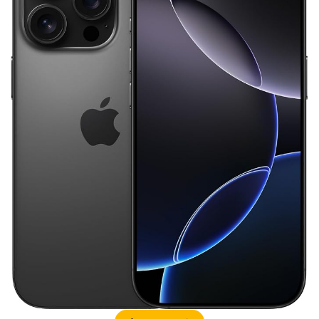
SSD高騰
STARLINK
SunDisk
SurfaceBook
TAMRON
V-RAPTOR [X] Z Mount
Vision Pro
visionpro
watchOS
watchOS 11.3
WWDC 2026
YCC
YouTube
Z 24 70 Ⅱ
Z5Ⅱ 修理
Z6Ⅲ 修理
Z9
Z9 ファーム
Z9ii スペック
Z9ii 価格
Z9ii 発売日
ZEISS Otus ML
Zf
zf シルバー
Zf ファーム
ZR 修理
ZV-E10II
Zシネマ
Zマウント
Zレンズ
おすすめ Mac アプリ
アップル 2026
アップル 初売り
アップルAI
アマゾン 初売り
アレクサ
インスタ リール 時間
インスタ縦長になった
インスタ表示戻す
インスタ長方形になる直し方
オータス
カメラ
キャノン
キャノン C50
キャノン シネマカメラ
キャノン レンズ
コシナ
シグマ