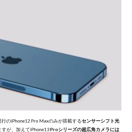
iPhoneSE 4 いつ
iPhoneSE 4 リーク
iPhoneSE4
iPhoneSE4 価格
iPhone規制
iRing
KDDI
Kimi K3
KOMODO-X Z Mount
Leica Q3 monochrome
Leica SL3-S
LINE
LINEヤフー
M2 MA
ro
M2Pro MacBook Pro
M3 MacBook Air
M4 iPad Air
M4 iP
M4 iPad Air 発売日
M4 MacBook Air
M4 MacBook Pro
M5 Mac
M5MAX MacBook Pro
M5pro MacBook Pro
M5Pro/MAX MacBook 
M7Ultra
MacBook
MacBook 2026
MacBook Air
MacBo
MacBook Air M4
MacBook Neo
MacBook Pro
MacBook Pro
6
macOS Sequoia 15.3
macOS Tahoe 26.4
MacStudio
Mamiy
NIIKOR Z
nikkor
NIKKOR 70-200 f/2.8 VR S Ⅱ
NIKKOR Z
N
mm f/2.8 TC
NIKKOR Z 24 70mm f:2 8 S Ⅱ
NIKKOR Z 24-105mm f/4-7.1
f/2.8 S II
NIKKOR Z 24-70mm f/2.8 S Ⅱ
NIKKOR Z 28-135mm f/4 PZ
mm f/4 PZ 発売
NIKKOR Z 35mm f/1.2 S
NIKKOR Z 35mm f/1.4
NIK
には、現行のiPhone12 Pro Maxのみが搭載する
センサーシフト光
 f/2.8 VR S II
NIKKOR Z 70-200mm f/2.8 VR S II 予約日
NIKKOR Z 70-20
が、加えてiPhone13
Proシリーズの超広角カメラには
m f/2.8 VR S II 発売日
Nikon
Nikon 2026
Nikon 2027
nikon 