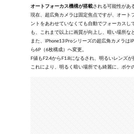
オートフォーカス機構が搭載
される可能性があ
nikon 35mm f1.2
現在、超広角カメラは固定焦点ですが、オート
Nikon Z7 Ⅲ
ントをあわせていなくても自動でフォーカスし
Nikon Z9Ⅱ
も、これまで以上に画質が向上し、暗い場所な
Nikon 大三元レン
また、iPhone13 Proシリーズの超広角カメラは
Nikonニコン大
ら6P（6枚構成）へ変更。
OMDS OM-3
F値もF2.4からF1.8になるされ、明るいレン
Otus ML 35mm 
これにより、明るく暗い場所でも綺麗に、ボケ
RED WING
R
RICOH
RIC
SoftBank
so
SPACE X
SS
Vision Pro
v
Z5Ⅱ 修理
Z
ZEISS Otus ML
Zレンズ
おす