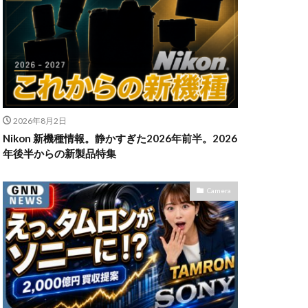
n Z6Ⅲ
ikon Z9ii
II
OM-3
2026年8月2日
発売日
Nikon 新機種情報。静かすぎた2026年前半。2026
powershotv1
年後半からの新製品特集
TM
RF300-600
SIGMA 200mm F2
Camera
X5
SONY α7V
TOR [X] Z Mount
uTube
Z 24 70 Ⅱ
発売日
Zマウント
アマゾン 初売り