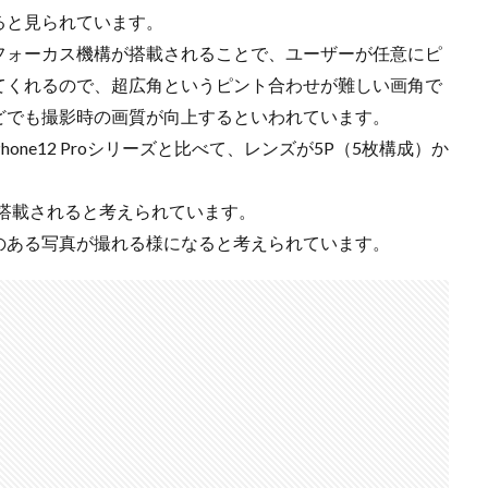
ると見られています。
Nikon RED
Nikon RED買収
Nikon Z6 Ⅲ
Nikon Z6iii
Niko
フォーカス機構が搭載されることで、ユーザーが任意にピ
Nikon Z8
Nikon Z9
Nikon Z9 II
Nikon Z9 Ⅱ
Nikon Z90
N
てくれるので、超広角というピント合わせが難しい画角で
Nikon ZED
Nikon Zf
Nikon Zf シルバー
Nikon ZR
Nikon レンズ
どでも撮影時の画質が向上するといわれています。
ズ
Nikon 新型
Nikon 新型カメラ
nikonz9ii
NikonZR
iPhone12 Proシリーズと比べて、レンズが5P（5枚構成）か
口径超望遠レンズ
NINTENDO SWITCH 2
nintendoswitch2
OM-1 Mark 
OpenAI
Otus ML 35mm
Otus ML 35mm 価格
Otus ML 35mm 
ズが搭載されると考えられています。
発表日
P42i
PayPay
Pixel10a
Pixel11
Powerbeats Pro 2
のある写真が撮れる様になると考えられています。
ED Zマウント
Review
RF 14mm F1.4L VCM
RF16 28mm F2 8 IS S
OH GRⅣ
Rollei
scratchgate
SIGMA
SIGMA 12mm F1.4 DC
ny
sony 16mm f1 8
SONY 24-70mm f/2.0
SONY FX3
SONY F
D高騰
STARLINK
SunDisk
SurfaceBook
TAMRON
V-RAP
isionpro
watchOS
watchOS 11.3
WWDC 2026
YCC
Yo
6Ⅲ 修理
Z9
Z9 ファーム
Z9ii スペック
Z9ii 価格
Z9ii 
Zf
zf シルバー
Zf ファーム
ZR 修理
ZV-E10II
Zシネマ
すめ Mac アプリ
アップル 2026
アップル 初売り
アップルAI