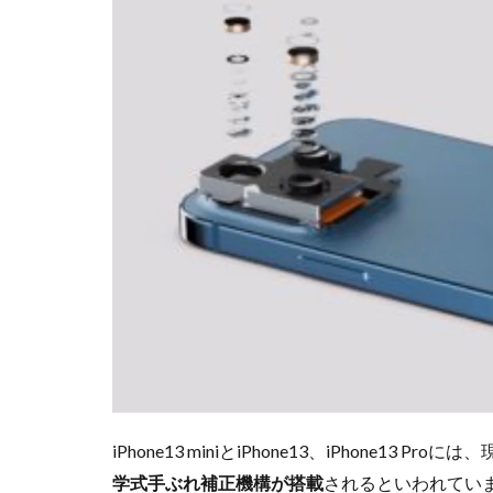
iPhoneSE 4
iPhone値上げ
Leica M EV1
M2 Pro MacBook P
M4 iPad Air 価格
M5 MacBook Pro
M6 MacBook Pro
MacBook Air 2026
MacBook Pro 202
Moomshot AI
NIKKOR Z 120-300
NIKKOR Z 24-70mm 
NIKKOR Z 28-135
iPhone13 miniとiPhone13、iPhone13 Pro
NIKKOR Z 70-200mm
学式手ぶれ補正機構が搭載
されるといわれています
NIKKOR Z 70-200m