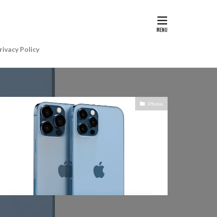
G II | Art
AIアレクサ
rivacy Policy
e Gemini
e Watch ULTRA
re+値上げ
iPhone
WatchSE3
6
Apple初売り
Beats by Dr.dre
anon EOS R5 MarkⅡ
CP+ 2025
IP
EOS C50
EOS R6 MarkⅢ