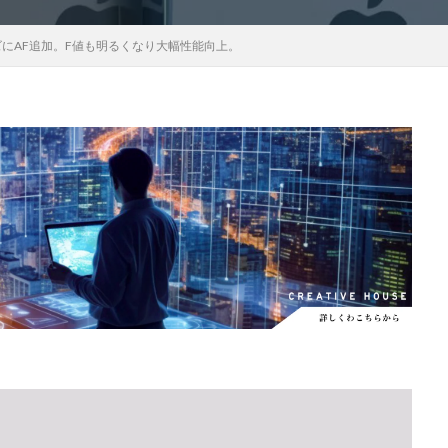
EOS RC
EOSR6M3
FE 24-200mm F2.8-4.5G OSS
FE 400-800mm
レンズにAF追加。F値も明るくなり大幅性能向上。
8 G
FE 85mm F1.4 GM II
FE16mm F1.8 G
FE400-800mm F6.3-8 G
S24
GalaxyＳ25
GalaxyＳ25 ultra
GalaxyＳ25 エッジ
Google
selblad
Hasselblad X2D II 100C
HomePod
iMac
Instagram
OS 17.4
iOS 18.3
iOS 26.4
iOS 27
iOS16
iPad
iPad
iPadOS 18.3
iPhone
iPhone 14 Plus
iPhone 14 Pro
iPhone 
 機密情報流出
iPhone 2024
iPhone 2025
iPhone 2026
iPhone 2
iPhone Fold
iPhone Gemini
iPhone カメラ
iPhone マイナン
iPhone14
iPhone16
iPhone16E
iPhone16Pro
iPhone17
売日
iPhone17 Pro
iPhone17 Pro MAX
iPhone17 Pro MAX 価格
iPhone17 カラバリ
iPhone17 価格
iPhone17 値上げ
iPhon
iPhone17Air 価格
iPhone17Air 発売日
iPhone17e
iPhone1
iPhone17e 発売日
iPhone17e 発表日
iphone17promax
iphone
iPhone18
iPhone18 Pro
iPhone18 カメラ
iPhone18 バッテリ
iPhone18Pro
iPhone18ProMAX
iPhone19
iPhoneAir2
iP