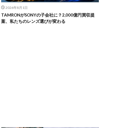
2026年8月1日
TAMRONがSONYの子会社に？2,000億円買収提
ャノン シネマカメラ
案、私たちのレンズ選びが変わる
 価格
スマホ新法
メラ
100 f2.8
70 2
コン シネマカメラ
クス 値上げ
ンバーカード
ー
リコー GR4
MacBook
円安
irTag
日銀