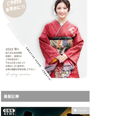
iPhoneサブスク
Leica
X MacBook Pro
ad Air スペック
Book Air
Pro
M5Ultra
ok Air 2024
 2024
a
Microsoft
IKKOR Z 120-300mm
最新記事
KOR Z 35mm f/1.4 S
0mm f/2.8 VR S II 価格
Camera
35mm 1.2