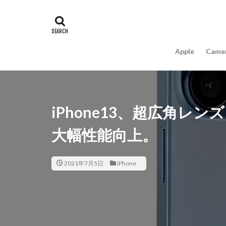
#キャッシュレス
16インチ MacBook 
A18Pro MacBook
Apple
Came
AIスマホ
Am
Apple intelligence
Apple Watch 2024
Apple Watch X
iPhone13、超広角レ
appleglass
a
大幅性能向上。
AppleWatchUltra3
Apple初売り2026
Beats EP
Bea
2021年7月5日
iPhone
Carkeys
CES
CP+ 2026
C
DJI Matrice 4 シ
EOS R1
EOS 