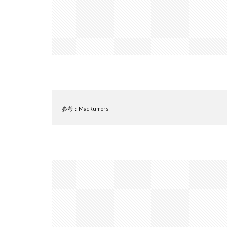
アレクサ
イ
インスタ長方形に
キャノン レンズ
シーピープラス20
スマートリング
ソニー タムロン買
タムロン 35-100mm 
参考：MacRumors
ニコン 24 70 新型
ニコン 大三元 2型
ハッセルブラッド
マイナ保険証
ルミックス S1RⅡ
半導体不足
為替
為替情