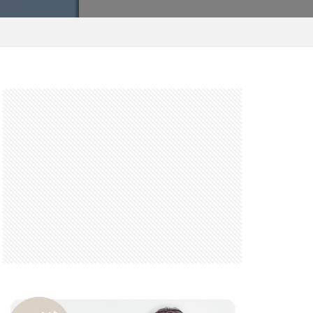
 F6.3-8 G
FRB
FX
GooglePixel
iOS
iOS 16
 mini
14 Pro Max
2026
バーカード
iPhone17 Air
iPhone17 Pro 価格
e17Air スペック
7e 価格
17series
ー
honeSE