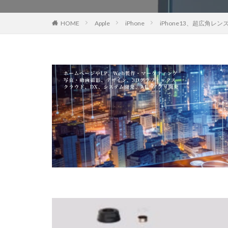
EOS R8 Mark II
HOME
Apple
iPhone
iPhone13、超広角
FE 50-105mm F2.
FX5
Galaxy 
GPT-5.6
Has
iOS 17.3.1
i
iPad Pro 2024
iPhone 18 Pro
iPhone Air 価格
iPhone 予約日
iPhone17 Air 発
iPhone17 Pro 違い
iPhone17Air 予想
iPhone17e 新色
iPhone17カメラ
iPhone18 価格