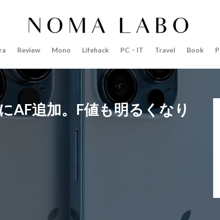
14インチ MacBook Pro 2022
15mm F1.4 DC | Contemporary
Pro 2022
2018年 買って良かったもの
20周年 iPhone
35mm F1.4 D
AI
AirPods Pro
AirPods Pro 2
AirPods Pro3
AirTag2
ra
Review
Mono
Lifehack
PC・IT
Travel
Book
P
azon初売り
Amazon福袋
Anker
Anthropic
Apple
Appl
Apple M3チップ
Apple Ring
Apple Vision Pro
Apple Watch 11
Apple Watch Pro
Apple Watch SE2
Apple Watch Series 8
Appl
Apple Watch バンド
Apple イベント 2025
AppleCare+
AppleCa
ンズにAF追加。F値も明るくなり
ppleglasses
appleintelligence
AppleTV
AppleWatch11
Apple
Appleイベント
Appleシリコン
Apple値上げ
Apple値上げ202
Apple最新情報
AppStore
AppStore アプリ値上げ
ARグラス
ts tour v2
Beats X
Canon
Canon C50
Canon EOS R1
C
CES 2026
Claude Fable 5
Claude Opus 5
coolpix P1100
P+2026
cpplus2026
CPプラス2025
DJI
DJI 2025
DJI FL
リーズ
DJI Mini 5 Pro
dji ミラーレスカメラ
DJI 新型
DMA
R3 MarkⅡ
EOS R3 MarkⅡ 予想
EOS R5 MarkⅡ
EOS R6 Mark Ⅲ