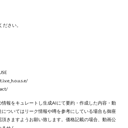
ンスタ リール 時間
インスタ縦長になった
インスタ表示戻す
なる直し方
オータス
カメラ
キャノン
キャノン C50
キ
ください。
コシナ
シグマ
シグマ 135mm f/1.4
シグマ BF
シグマ BF
26
スクラッチゲート
スターリンク
スペースX
スマホ保険証
ソニー
ソニー 400 800
ソニー a v
ソニー α7v
ソニー カ
収
ソニー マクロ Gマスター
ソニーFX5
タムロン
タムロン 35-
f:2.8
ドル円
ドローン
ニコン
ニコン 2026
ニコン 24 
ニコン Z6 3
ニコン z9ii
ニコン Zf シルバー
ニコン ZR
ニ
OUSE
ニコン 新レンズ
ニコン 新型 大三元
ニコンZR
ネットフリッ
.v.e_h.o.u.s.e/
ピクセル11
フルスクリーンiPhone
ボケモンスター
マイナ
act/
メモリチップ不足
メモリ高騰
ライカSL3
ライカSL3-S
リコ
ルミックスS1Rii
一眼レフ
人気ワイヤレスイヤフォン
低価格 
情報をキュレートし生成AIにて要約・作成した内容・動
性についてはリーク情報や噂を参考にしている場合も御座
廉価版MacBook
折りたたみiPhone
新Siri
新型 ドローン
新型A
認頂きますようお願い致します。価格記載の場合、動画公
報
生成AI 最新
経済指標
いません。