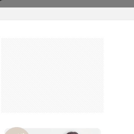
 F6.3-8 G
FRB
FX
GooglePixel
iOS
iOS 16
 mini
14 Pro Max
2026
バーカード
iPhone17 Air
iPhone17 Pro 価格
e17Air スペック
7e 価格
17series
ー
honeSE