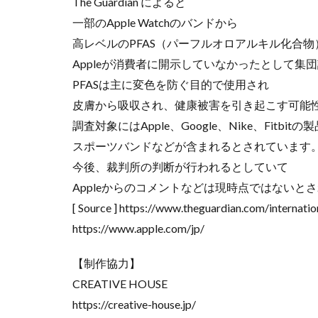
The Guardian によると
nikon 35mm f1.2
一部のApple Watchのバンドから
Nikon Z7 Ⅲ
高レベルのPFAS（パーフルオロアルキル化合
Nikon Z9Ⅱ
Appleが消費者に開示していなかったとして集
Nikon 大三元レン
PFASは主に変色を防ぐ目的で使用され
Nikonニコン大
皮膚から吸収され、健康被害を引き起こす可能
調査対象にはApple、Google、Nike、Fitbit
OMDS OM-3
スポーツバンドなどが含まれるとされています
Otus ML 35mm 
今後、裁判所の判断が行われるとしていて
RED WING
R
Appleからのコメントなどは現時点ではないと
RICOH
RIC
[ Source ] https://www.theguardian.com/internatio
SoftBank
so
https://www.apple.com/jp/
SPACE X
SS
Vision Pro
v
【制作協力】
Z5Ⅱ 修理
Z
CREATIVE HOUSE
ZEISS Otus ML
https://creative-house.jp/
Zレンズ
おす