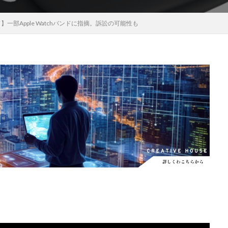
EOS RC
EOSR6M3
FE 24-200mm F2.8-4.5G OSS
FE 400-800mm
゙ンド】一部Apple Watchバンドに指摘。訴訟の可能性も
8 G
FE 85mm F1.4 GM II
FE16mm F1.8 G
FE400-800mm F6.3-8 G
S24
GalaxyＳ25
GalaxyＳ25 ultra
GalaxyＳ25 エッジ
Google
selblad
Hasselblad X2D II 100C
HomePod
iMac
Instagram
OS 17.4
iOS 18.3
iOS 26.4
iOS 27
iOS16
iPad
iPad
iPadOS 18.3
iPhone
iPhone 14 Plus
iPhone 14 Pro
iPhone 
 機密情報流出
iPhone 2024
iPhone 2025
iPhone 2026
iPhone 2
iPhone Fold
iPhone Gemini
iPhone カメラ
iPhone マイナン
iPhone14
iPhone16
iPhone16E
iPhone16Pro
iPhone17
売日
iPhone17 Pro
iPhone17 Pro MAX
iPhone17 Pro MAX 価格
iPhone17 カラバリ
iPhone17 価格
iPhone17 値上げ
iPhon
iPhone17Air 価格
iPhone17Air 発売日
iPhone17e
iPhone1
iPhone17e 発売日
iPhone17e 発表日
iphone17promax
iphone
iPhone18
iPhone18 Pro
iPhone18 カメラ
iPhone18 バッテリ
iPhone18Pro
iPhone18ProMAX
iPhone19
iPhoneAir2
iP