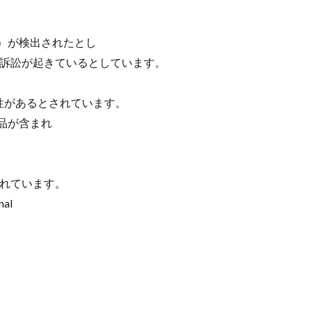
Nikon RED
Nikon RED買収
Nikon Z6 Ⅲ
Nikon Z6iii
Niko
Nikon Z8
Nikon Z9
Nikon Z9 II
Nikon Z9 Ⅱ
Nikon Z90
N
物）が検出されたとし
Nikon ZED
Nikon Zf
Nikon Zf シルバー
Nikon ZR
Nikon レンズ
団訴訟が起きているとしています。
ズ
Nikon 新型
Nikon 新型カメラ
nikonz9ii
NikonZR
口径超望遠レンズ
NINTENDO SWITCH 2
nintendoswitch2
OM-1 Mark 
性があるとされています。
の製品が含まれ
OpenAI
Otus ML 35mm
Otus ML 35mm 価格
Otus ML 35mm 
。
発表日
P42i
PayPay
Pixel10a
Pixel11
Powerbeats Pro 2
ED Zマウント
Review
RF 14mm F1.4L VCM
RF16 28mm F2 8 IS S
されています。
OH GRⅣ
Rollei
scratchgate
SIGMA
SIGMA 12mm F1.4 DC
nal
ny
sony 16mm f1 8
SONY 24-70mm f/2.0
SONY FX3
SONY F
D高騰
STARLINK
SunDisk
SurfaceBook
TAMRON
V-RAP
isionpro
watchOS
watchOS 11.3
WWDC 2026
YCC
Yo
6Ⅲ 修理
Z9
Z9 ファーム
Z9ii スペック
Z9ii 価格
Z9ii 
Zf
zf シルバー
Zf ファーム
ZR 修理
ZV-E10II
Zシネマ
すめ Mac アプリ
アップル 2026
アップル 初売り
アップルAI