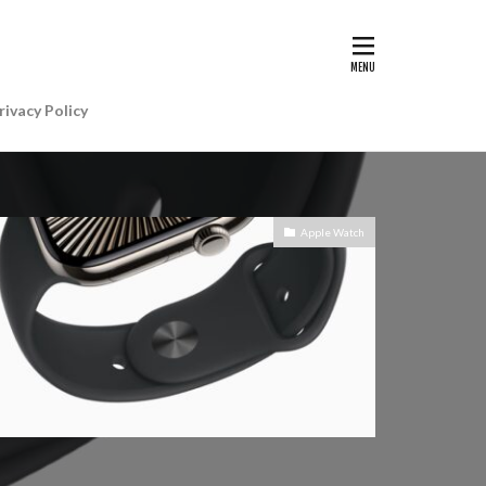
G II | Art
AIアレクサ
rivacy Policy
e Gemini
e Watch ULTRA
re+値上げ
Apple Watch
WatchSE3
6
Apple初売り
Beats by Dr.dre
anon EOS R5 MarkⅡ
CP+ 2025
IP
EOS C50
EOS R6 MarkⅢ