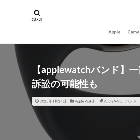
#キャッシュレス
16インチ MacBook 
A18Pro MacBook
Apple
Came
AIスマホ
Am
Apple intelligence
Apple Watch 2024
Apple Watch X
【applewatchバンド】
appleglass
a
訴訟の可能性も
AppleWatchUltra3
Apple初売り2026
Beats EP
Bea
2025年1月24日
Apple Watch
Apple Watch バンド
Carkeys
CES
CP+ 2026
C
DJI Matrice 4 シ
EOS R1
EOS 