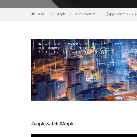
EOS R8 Mark II
HOME
Apple
Apple Watch
【applewatchハ
FE 50-105mm F2.
FX5
Galaxy 
GPT-5.6
Has
iOS 17.3.1
i
iPad Pro 2024
iPhone 18 Pro
iPhone Air 価格
iPhone 予約日
iPhone17 Air 発
iPhone17 Pro 違い
iPhone17Air 予想
iPhone17e 新色
#applewatch #Apple
iPhone17カメラ
iPhone18 価格