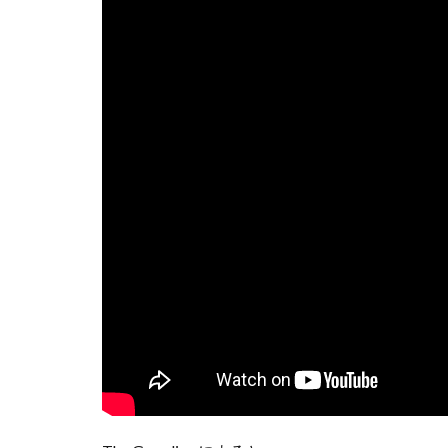
iPhoneSE 4
iPhone値上げ
Leica M EV1
M2 Pro MacBook P
M4 iPad Air 価格
M5 MacBook Pro
M6 MacBook Pro
MacBook Air 2026
MacBook Pro 202
Moomshot AI
NIKKOR Z 120-300
NIKKOR Z 24-70mm 
NIKKOR Z 28-135
NIKKOR Z 70-200mm
NIKKOR Z 70-200m