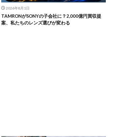
2026年8月1日
TAMRONがSONYの子会社に？2,000億円買収提
ャノン シネマカメラ
案、私たちのレンズ選びが変わる
 価格
スマホ新法
メラ
100 f2.8
70 2
コン シネマカメラ
クス 値上げ
ンバーカード
ー
リコー GR4
MacBook
円安
irTag
日銀