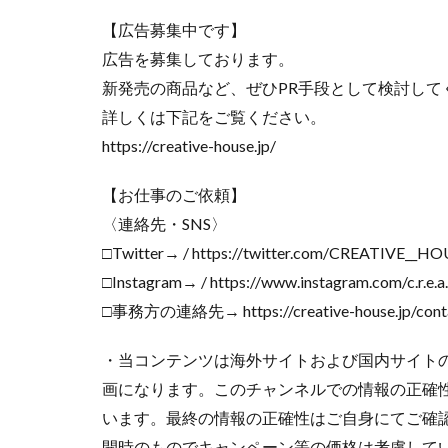
アレクサ
イ
【広告募集中です】
広告を募集しております。
インスタ長方形に
新発売の商品など、ぜひPR手段として検討して
キャノン レンズ
詳しくは下記をご覧ください。
シーピープラス20
https://creative-house.jp/
スマートリング
ソニー タムロン買
【お仕事のご依頼】
タムロン 35-100mm 
〈連絡先・SNS〉
ニコン 24 70 新型
□Twitter→ / https://twitter.com/CREATIVE__H
ニコン 大三元 2型
□Instagram→ / https://www.instagram.com/c.r.e.a.t.i
ハッセルブラッド
□事務方の連絡先→ https://creative-house.jp/cont
マイナ保険証
ルミックス S1RⅡ
・当コンテンツは海外サイトおよび国内サイトの
画になります。このチャンネルでの情報の正確
半導体不足
います。最終の情報の正確性はご自身にてご確
為替
為替情
開時のものでキャンペーン等の価格は考慮して