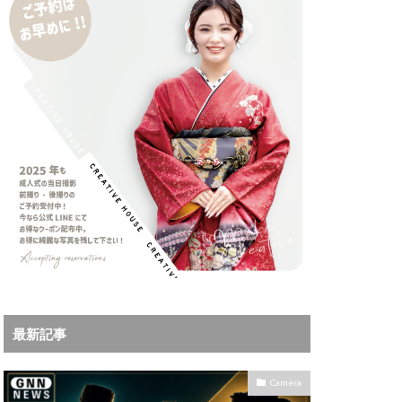
iPhoneサブスク
Leica
X MacBook Pro
ad Air スペック
Book Air
Pro
M5Ultra
ok Air 2024
 2024
a
Microsoft
IKKOR Z 120-300mm
最新記事
KOR Z 35mm f/1.4 S
0mm f/2.8 VR S II 価格
Camera
35mm 1.2