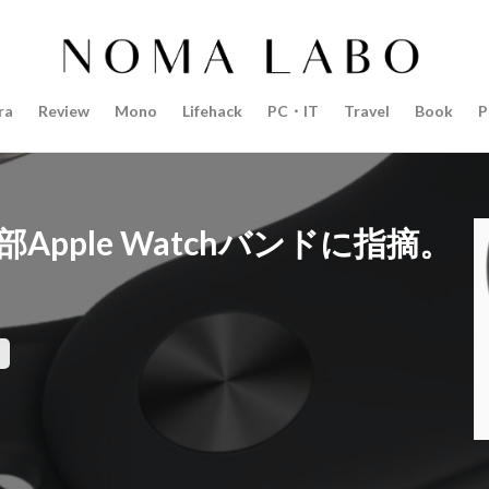
14インチ MacBook Pro 2022
15mm F1.4 DC | Contemporary
Pro 2022
2018年 買って良かったもの
20周年 iPhone
35mm F1.4 D
AI
AirPods Pro
AirPods Pro 2
AirPods Pro3
AirTag2
ra
Review
Mono
Lifehack
PC・IT
Travel
Book
P
azon初売り
Amazon福袋
Anker
Anthropic
Apple
Appl
Apple M3チップ
Apple Ring
Apple Vision Pro
Apple Watch 11
Apple Watch Pro
Apple Watch SE2
Apple Watch Series 8
Appl
Apple Watch バンド
Apple イベント 2025
AppleCare+
AppleCa
一部Apple Watchバンドに指摘。
ppleglasses
appleintelligence
AppleTV
AppleWatch11
Apple
Appleイベント
Appleシリコン
Apple値上げ
Apple値上げ202
Apple最新情報
AppStore
AppStore アプリ値上げ
ARグラス
ts tour v2
Beats X
Canon
Canon C50
Canon EOS R1
C
CES 2026
Claude Fable 5
Claude Opus 5
coolpix P1100
P+2026
cpplus2026
CPプラス2025
DJI
DJI 2025
DJI FL
リーズ
DJI Mini 5 Pro
dji ミラーレスカメラ
DJI 新型
DMA
R3 MarkⅡ
EOS R3 MarkⅡ 予想
EOS R5 MarkⅡ
EOS R6 Mark Ⅲ