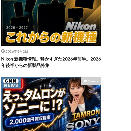
n Z6Ⅲ
ikon Z9ii
II
OM-3
2026年8月2日
発売日
Nikon 新機種情報。静かすぎた2026年前半。2026
powershotv1
年後半からの新製品特集
TM
RF300-600
SIGMA 200mm F2
Camera
X5
SONY α7V
TOR [X] Z Mount
uTube
Z 24 70 Ⅱ
発売日
Zマウント
アマゾン 初売り