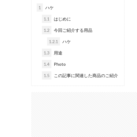
1
ハケ
iPhoneSE 4
iPhone値上げ
1.1
はじめに
Leica M EV1
1.2
今回ご紹介する用品
M2 Pro MacBook P
1.2.1
ハケ
M4 iPad Air 価格
1.3
用途
M5 MacBook Pro
M6 MacBook Pro
1.4
Photo
MacBook Air 2026
1.5
この記事に関連した商品のご紹介
MacBook Pro 202
Moomshot AI
NIKKOR Z 120-300
NIKKOR Z 24-70mm 
NIKKOR Z 28-135
NIKKOR Z 70-200mm
NIKKOR Z 70-200m