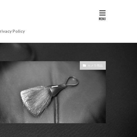
G II | Art
AIアレクサ
rivacy Policy
e Gemini
e Watch ULTRA
re+値上げ
カメラ用品
WatchSE3
6
Apple初売り
Beats by Dr.dre
anon EOS R5 MarkⅡ
CP+ 2025
IP
EOS C50
EOS R6 MarkⅢ