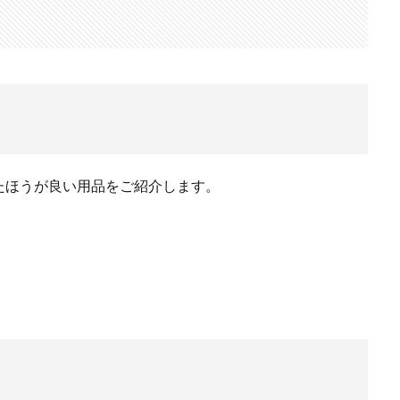
ンスタ リール 時間
インスタ縦長になった
インスタ表示戻す
なる直し方
オータス
カメラ
キャノン
キャノン C50
キ
コシナ
シグマ
シグマ 135mm f/1.4
シグマ BF
シグマ BF
26
スクラッチゲート
スターリンク
スペースX
スマホ保険証
ソニー
ソニー 400 800
ソニー a v
ソニー α7v
ソニー カ
収
ソニー マクロ Gマスター
ソニーFX5
タムロン
タムロン 35-
たほうが良い用品をご紹介します。
f:2.8
ドル円
ドローン
ニコン
ニコン 2026
ニコン 24 
ニコン Z6 3
ニコン z9ii
ニコン Zf シルバー
ニコン ZR
ニ
ニコン 新レンズ
ニコン 新型 大三元
ニコンZR
ネットフリッ
ピクセル11
フルスクリーンiPhone
ボケモンスター
マイナ
メモリチップ不足
メモリ高騰
ライカSL3
ライカSL3-S
リコ
ルミックスS1Rii
一眼レフ
人気ワイヤレスイヤフォン
低価格 
廉価版MacBook
折りたたみiPhone
新Siri
新型 ドローン
新型A
報
生成AI 最新
経済指標