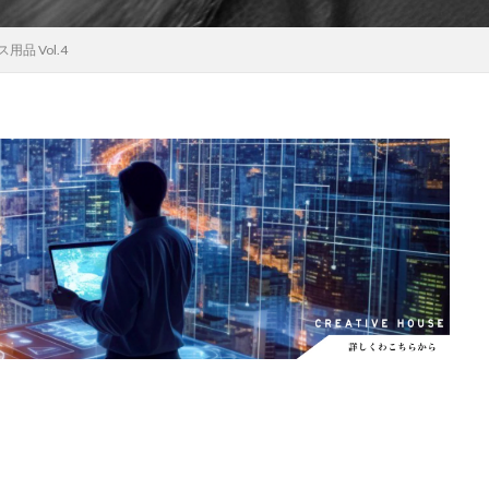
EOS RC
EOSR6M3
FE 24-200mm F2.8-4.5G OSS
FE 400-800mm
品 Vol.4
8 G
FE 85mm F1.4 GM II
FE16mm F1.8 G
FE400-800mm F6.3-8 G
S24
GalaxyＳ25
GalaxyＳ25 ultra
GalaxyＳ25 エッジ
Google
selblad
Hasselblad X2D II 100C
HomePod
iMac
Instagram
OS 17.4
iOS 18.3
iOS 26.4
iOS 27
iOS16
iPad
iPad
iPadOS 18.3
iPhone
iPhone 14 Plus
iPhone 14 Pro
iPhone 
 機密情報流出
iPhone 2024
iPhone 2025
iPhone 2026
iPhone 2
iPhone Fold
iPhone Gemini
iPhone カメラ
iPhone マイナン
iPhone14
iPhone16
iPhone16E
iPhone16Pro
iPhone17
売日
iPhone17 Pro
iPhone17 Pro MAX
iPhone17 Pro MAX 価格
iPhone17 カラバリ
iPhone17 価格
iPhone17 値上げ
iPhon
iPhone17Air 価格
iPhone17Air 発売日
iPhone17e
iPhone1
iPhone17e 発売日
iPhone17e 発表日
iphone17promax
iphone
iPhone18
iPhone18 Pro
iPhone18 カメラ
iPhone18 バッテリ
iPhone18Pro
iPhone18ProMAX
iPhone19
iPhoneAir2
iP