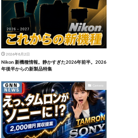
n Z6Ⅲ
ikon Z9ii
II
OM-3
2026年8月2日
発売日
Nikon 新機種情報。静かすぎた2026年前半。2026
powershotv1
年後半からの新製品特集
TM
RF300-600
SIGMA 200mm F2
Camera
X5
SONY α7V
TOR [X] Z Mount
uTube
Z 24 70 Ⅱ
発売日
Zマウント
アマゾン 初売り