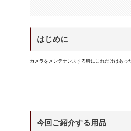
アレクサ
イ
インスタ長方形に
キャノン レンズ
シーピープラス20
はじめに
スマートリング
ソニー タムロン買
カメラをメンテナンスする時にこれだけはあっ
タムロン 35-100mm 
ニコン 24 70 新型
ニコン 大三元 2型
ハッセルブラッド
マイナ保険証
ルミックス S1RⅡ
半導体不足
今回ご紹介する用品
為替
為替情