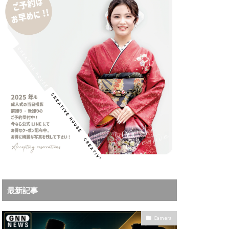
iPhoneサブスク
Leica
X MacBook Pro
ad Air スペック
Book Air
Pro
M5Ultra
ok Air 2024
 2024
a
Microsoft
IKKOR Z 120-300mm
最新記事
KOR Z 35mm f/1.4 S
0mm f/2.8 VR S II 価格
Camera
35mm 1.2