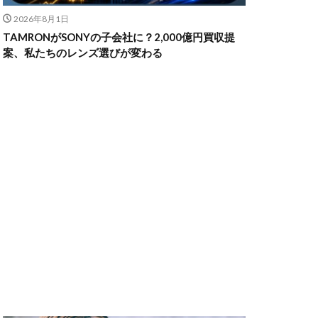
2026年8月1日
TAMRONがSONYの子会社に？2,000億円買収提
ャノン シネマカメラ
案、私たちのレンズ選びが変わる
 価格
スマホ新法
メラ
100 f2.8
70 2
コン シネマカメラ
クス 値上げ
ンバーカード
ー
リコー GR4
MacBook
円安
irTag
日銀