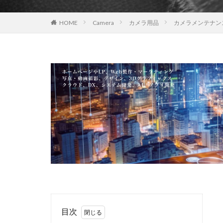
EOS R8 Mark II
HOME
Camera
カメラ用品
カメラメンテナンス用
FE 50-105mm F2.
FX5
Galaxy 
GPT-5.6
Has
iOS 17.3.1
i
iPad Pro 2024
iPhone 18 Pro
iPhone Air 価格
iPhone 予約日
iPhone17 Air 発
iPhone17 Pro 違い
iPhone17Air 予想
iPhone17e 新色
iPhone17カメラ
目次
iPhone18 価格