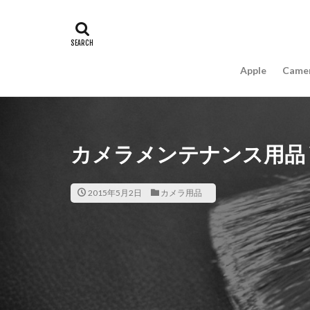
#キャッシュレス
16インチ MacBook 
A18Pro MacBook
Apple
Came
AIスマホ
Am
Apple intelligence
Apple Watch 2024
Apple Watch X
カメラメンテナンス用品 Vo
appleglass
a
AppleWatchUltra3
2015年5月2日
カメラ用品
Apple初売り2026
Beats EP
Bea
Carkeys
CES
CP+ 2026
C
DJI Matrice 4 シ
EOS R1
EOS 