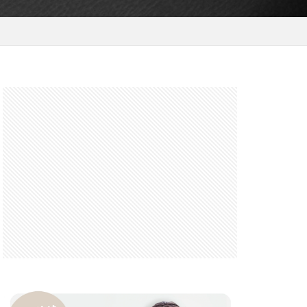
 F6.3-8 G
FRB
FX
GooglePixel
iOS
iOS 16
 mini
14 Pro Max
2026
バーカード
iPhone17 Air
iPhone17 Pro 価格
e17Air スペック
7e 価格
17series
ー
honeSE