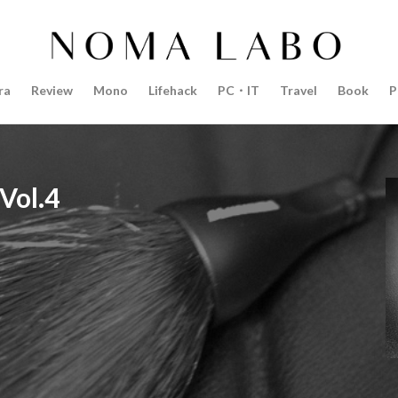
14インチ MacBook Pro 2022
15mm F1.4 DC | Contemporary
Pro 2022
2018年 買って良かったもの
20周年 iPhone
35mm F1.4 D
AI
AirPods Pro
AirPods Pro 2
AirPods Pro3
AirTag2
ra
Review
Mono
Lifehack
PC・IT
Travel
Book
P
azon初売り
Amazon福袋
Anker
Anthropic
Apple
Appl
Apple M3チップ
Apple Ring
Apple Vision Pro
Apple Watch 11
Apple Watch Pro
Apple Watch SE2
Apple Watch Series 8
Appl
Apple Watch バンド
Apple イベント 2025
AppleCare+
AppleCa
l.4
ppleglasses
appleintelligence
AppleTV
AppleWatch11
Apple
Appleイベント
Appleシリコン
Apple値上げ
Apple値上げ202
Apple最新情報
AppStore
AppStore アプリ値上げ
ARグラス
ts tour v2
Beats X
Canon
Canon C50
Canon EOS R1
C
CES 2026
Claude Fable 5
Claude Opus 5
coolpix P1100
P+2026
cpplus2026
CPプラス2025
DJI
DJI 2025
DJI FL
リーズ
DJI Mini 5 Pro
dji ミラーレスカメラ
DJI 新型
DMA
R3 MarkⅡ
EOS R3 MarkⅡ 予想
EOS R5 MarkⅡ
EOS R6 Mark Ⅲ