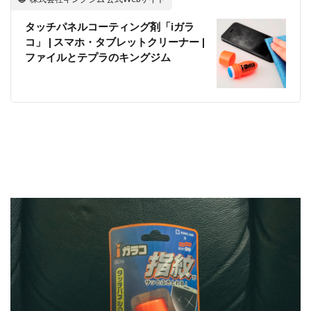
SSD高騰
STARLINK
SunDisk
SurfaceBook
タッチパネルコーティング剤「iガラ
TAMRON
V-RAPTOR [X] Z Mount
Vision Pro
コ」 | スマホ・タブレットクリーナー |
visionpro
watchOS
watchOS 11.3
ファイルとテプラのキングジム
WWDC 2026
YCC
YouTube
Z 24 70 Ⅱ
Z5Ⅱ 修理
Z6Ⅲ 修理
Z9
Z9 ファーム
Z9ii スペック
Z9ii 価格
Z9ii 発売日
ZEISS Otus ML
Zf
zf シルバー
Zf ファーム
ZR 修理
ZV-E10II
Zシネマ
Zマウント
Zレンズ
おすすめ Mac アプリ
アップル 2026
アップル 初売り
アップルAI
アマゾン 初売り
アレクサ
インスタ リール 時間
インスタ縦長になった
インスタ表示戻す
インスタ長方形になる直し方
オータス
カメラ
キャノン
キャノン C50
キャノン シネマカメラ
キャノン レンズ
コシナ
シグマ