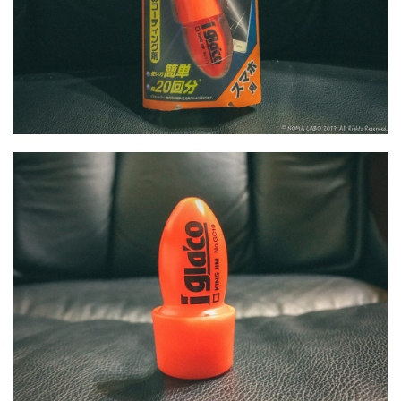
シグマ 135mm f/1.4
シグマ BF
シグマ BF 価格
シーピープラス2026
スクラッチゲート
スターリンク
スペースX
スマホ保険証
スマホ新法
スマートリング
ソニー
ソニー 400 800
ソニー a v
ソニー α7v
ソニー カメラ
ソニー タムロン買収
ソニー マクロ Gマスター
ソニーFX5
タムロン
タムロン 35-100 f2.8
タムロン 35-100mm f:2.8
ドル円
ドローン
ニコン
ニコン 2026
ニコン 24 70 2
ニコン 24 70 新型
ニコン Z6 3
ニコン z9ii
ニコン Zf シルバー
ニコン ZR
ニコン シネマカメラ
ニコン 大三元 2型
ニコン 新レンズ
ニコン 新型 大三元
ニコンZR
ネットフリックス 値上げ
ハッセルブラッド
ピクセル11
フルスクリーンiPhone
ボケモンスター