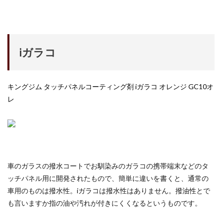
iPhone17e 新色
iPhone17e 発売日
iPhone17e 発表日
iphone17promax
iphone17series
iPhone17カメラ
iPhone18
iPhone18 Pro
iPhone18 カメラ
iガラコ
iPhone18 バッテリー
iPhone18 価格
iPhone18Pro
iPhone18ProMAX
iPhone19
iPhoneAir2
キングジム タッチパネルコーティング剤 iガラコ オレンジ GC10オ
iPhoneSE
iPhoneSE 4
iPhoneSE 4 いつ
レ
iPhoneSE 4 リーク
iPhoneSE4
iPhoneSE4 価格
iPhoneサブスク
iPhone値上げ
iPhone規制
iRing
KDDI
Kimi K3
KOMODO-X Z Mount
Leica
Leica M EV1
Leica Q3 monochrome
Leica SL3-S
LINE
LINEヤフー
車のガラスの撥水コートでお馴染みのガラコの携帯端末などのタ
ッチパネル用に開発されたもので、簡単に違いを書くと、通常の
M2 MAX MacBook Pro
M2 Pro MacBook Pro
車用のものは撥水性。iガラコは撥水性はありません。撥油性とで
M2Pro MacBook Pro
M3 MacBook Air
M4 iPad Air
も言いますか指の油や汚れが付きにくくなるというものです。
M4 iPad Air スペック
M4 iPad Air 価格