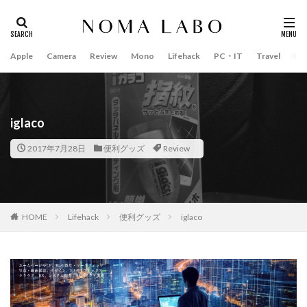
Apple
Camera
Review
Mono
Lifehack
PC・IT
Travel
Bo
タグ
#キャッシュレス
14インチ MacBook Pro 2022
15mm F1.4 DC | Contemporary
16インチ MacBook Pro 2022
iglaco
2018年 買って良かったもの
20周年 iPhone
2017年7月28日
便利グッズ
Review
35mm F1.4 DG II | Art
A18Pro MacBook
AI
AirPods Pro
AirPods Pro 2
AirPods Pro3
AirTag2
AIアレクサ
AIスマホ
Amazon初売り
HOME
Lifehack
便利グッズ
iglaco
Amazon福袋
Anker
Anthropic
Apple
Apple Gemini
Apple intelligence
Apple M3チップ
Apple Ring
Apple Vision Pro
Apple Watch 11
Apple Watch 2024
Apple Watch Pro
Apple Watch SE2
Apple Watch Series 8