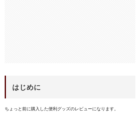
iPhone 14 Pro
iPhone 14 Pro Max
iPhone 18 Pro 機密情報流出
iPhone 2024
iPhone 2025
iPhone 2026
iPhone 22026
iPhone Air 価格
iPhone Fold
iPhone Gemini
iPhone カメラ
iPhone マイナンバーカード
iPhone 予約日
iPhone14
iPhone16
iPhone16E
iPhone16Pro
iPhone17
iPhone17 Air
iPhone17 Air 発売日
iPhone17 Pro
iPhone17 Pro MAX
iPhone17 Pro MAX 価格
はじめに
iPhone17 Pro 価格
iPhone17 Pro 違い
iPhone17 カラバリ
iPhone17 価格
ちょっと前に購入した便利グッズのレビューになります。
iPhone17 値上げ
iPhone17Air スペック
iPhone17Air 予想
iPhone17Air 価格
iPhone17Air 発売日
iPhone17e
iPhone17e 価格