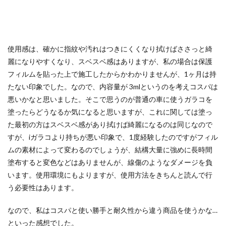
使用感は、確かに指紋や汚れはつきにくくなり拭けばささっと綺
麗になりやすくなり、スベスベ感はありますが、私の場合は保護
フィルムを貼った上で施工したからかわかりませんが、1ヶ月は持
たない印象でした。なので、内容量が 3mlというのを考えコスパは
悪いかなと思いました。そこで思うのが普通の車に使うガラコを
塗ったらどうなるか気になると思いますが、これに関しては塗っ
た最初の方はスベスベ感があり拭けば綺麗になるのは同じなので
すが、iガラコより持ちが悪い印象で、1度経験したのですがフィル
ムの素材によって変わるのでしょうが、結構大量に強めに長時間
塗布すると変色などはありませんが、線傷のようなダメージを負
います。使用環境にもよりますが、使用方法をきちんと読んで行
う必要性はあります。
なので、私はコスパと使い勝手と耐久性から違う商品を使うかな…
といった感想でした。