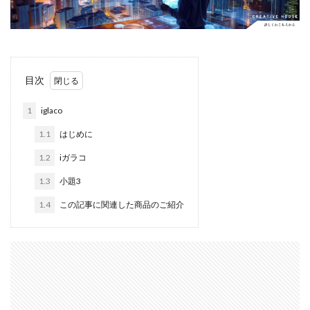
Apple Watch ULTRA
Apple Watch X
Apple Watch バンド
Apple イベント 2025
AppleCare+
AppleCare+値上げ
appleglass
目次
appleglasses
appleintelligence
AppleTV
AppleWatch11
AppleWatchSE3
AppleWatchUltra3
1
iglaco
Appleイベント
Appleシリコン
Apple値上げ
1.1
はじめに
Apple値上げ2026
Apple初売り
Apple初売り2026
1.2
iガラコ
Apple最新情報
AppStore
AppStore アプリ値上げ
1.3
小題3
ARグラス
Beats by Dr.dre
Beats EP
Beats tour v2
Beats X
Canon
Canon C50
1.4
この記事に関連した商品のご紹介
Canon EOS R1
Canon EOS R5 MarkⅡ
Carkeys
CES
CES 2026
Claude Fable 5
Claude Opus 5
coolpix P1100
CP+ 2025
CP+ 2026
CP+2026
cpplus2026
CPプラス2025
DJI
DJI 2025
DJI FLIP
DJI Matrice 4 シリーズ
DJI Mini 5 Pro