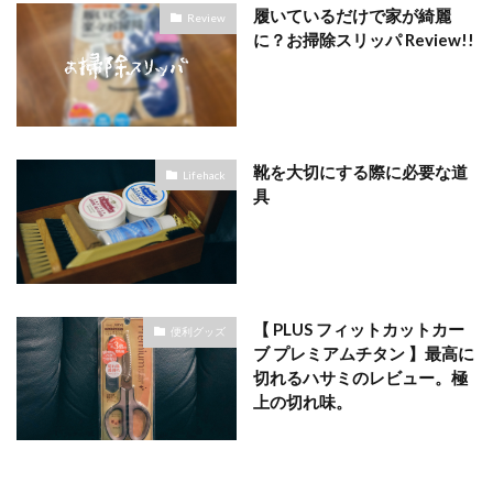
履いているだけで家が綺麗
Review
に？お掃除スリッパ Review!!
靴を大切にする際に必要な道
Lifehack
具
【 PLUS フィットカットカー
便利グッズ
ブ プレミアムチタン 】最高に
切れるハサミのレビュー。極
上の切れ味。