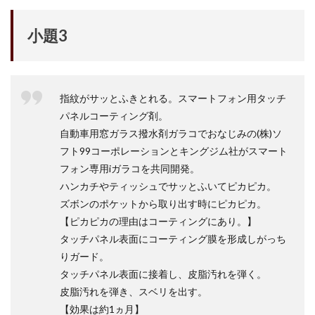
M4 iPad Air 発売日
M4 MacBook Air
M4 MacBook Pro
M5 MacBook Air
小題3
M5 MacBook Pro
M5MAX MacBook Pro
M5pro MacBook Pro
M5Pro/MAX MacBook Pro
M5Ultra
M6 MacBook Pro
M7Ultra
MacBook
指紋がサッとふきとれる。スマートフォン用タッチ
MacBook 2026
MacBook Air
MacBook Air 2024
パネルコーティング剤。
MacBook Air 2026
MacBook Air M4
MacBook Neo
自動車用窓ガラス撥水剤ガラコでおなじみの(株)ソ
MacBook Pro
MacBook Pro 2024
フト99コーポレーションとキングジム社がスマート
フォン専用iガラコを共同開発。
MacBook Pro 2026
macOS Sequoia 15.3
ハンカチやティッシュでサッとふいてピカピカ。
macOS Tahoe 26.4
MacStudio
Mamiya
ズボンのポケットから取り出す時にピカピカ。
Microsoft
Moomshot AI
NIIKOR Z
nikkor
【ピカピカの理由はコーティングにあり。】
NIKKOR 70-200 f/2.8 VR S Ⅱ
NIKKOR Z
タッチパネル表面にコーティング膜を形成しがっち
NIKKOR Z 120-300mm
NIKKOR Z 120-300mm f/2.8 TC
りガード。
タッチパネル表面に接着し、皮脂汚れを弾く。
NIKKOR Z 24 70mm f:2 8 S Ⅱ
皮脂汚れを弾き、スベリを出す。
NIKKOR Z 24-105mm f/4-7.1
【効果は約1ヵ月】