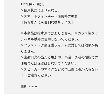
NIKKOR Z 24-70mm f/2.8 S II
1本で約20回分。
NIKKOR Z 24-70mm f/2.8 S Ⅱ
※使用状況により異なる。
NIKKOR Z 28-135mm f/4 PZ
※スマートフォン(4inch)使用時の概算
【持ち歩きにも便利な携帯サイズ】
NIKKOR Z 28-135mm f/4 PZ 発売
NIKKOR Z 35mm f/1.2 S
NIKKOR Z 35mm f/1.4
NIKKOR Z 35mm f/1.4 S
※本製品は撥水剤ではありません。※ガラス製タッ
NIKKOR Z 70-200mm f/2.8 VR S II
チパネル以外に使用しないでください。
NIKKOR Z 70-200mm f/2.8 VR S II 予約日
※プラスチック製保護フィルムに対しては効果があ
りません。
NIKKOR Z 70-200mm f/2.8 VR S II 価格
※直射日光の当たる場所や、高温・多湿の場所での
NIKKOR Z 70-200mm f/2.8 VR S II 発売日
Nikon
使用または保管はしないでください。
Nikon 2026
Nikon 2027
nikon 35mm 1.2
※スピーカーやマイクなどの凹凸部に液が入らない
nikon 35mm f1.2
Nikon RED
Nikon RED買収
ようご注意ください。
Nikon Z6 Ⅲ
Nikon Z6iii
Nikon Z6Ⅲ
引用； Amazon
Nikon Z7 Ⅲ
Nikon Z8
Nikon Z9
Nikon Z9 II
Nikon Z9 Ⅱ
Nikon Z90
Nikon Z9ii
Nikon Z9Ⅱ
Nikon ZED
Nikon Zf
Nikon Zf シルバー