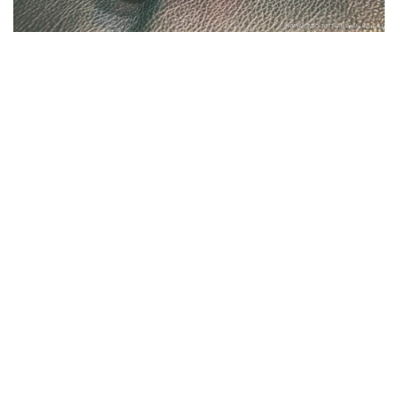
マイナンバーカード
マイナ保険証
メモリチップ不足
メモリ高騰
ライカSL3
ライカSL3-S
リコー
リコー GR4
ルミックス S1RⅡ
ルミックスS1Rii
一眼レフ
人気ワイヤレスイヤフォン
低価格 MacBook
円安
半導体不足
廉価版MacBook
折りたたみiPhone
新Siri
新型 ドローン
新型AirTag
日銀
為替
為替情報
生成AI 最新
経済指標
検索