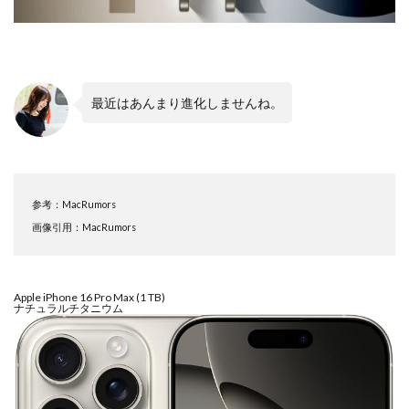
M4 iPad Air 発売日
M4 MacBook Air
M4 MacBook Pro
M5 MacBook Air
M5 MacBook Pro
M5MAX MacBook Pro
M5pro MacBook Pro
M5Pro/MAX MacBook Pro
最近はあんまり進化しませんね。
M5Ultra
M6 MacBook Pro
M7Ultra
MacBook
MacBook 2026
MacBook Air
MacBook Air 2024
MacBook Air 2026
MacBook Air M4
MacBook Neo
MacBook Pro
MacBook Pro 2024
参考：MacRumors
MacBook Pro 2026
macOS Sequoia 15.3
画像引用：MacRumors
macOS Tahoe 26.4
MacStudio
Mamiya
Microsoft
Moomshot AI
NIIKOR Z
nikkor
Apple iPhone 16 Pro Max (1 TB)
NIKKOR 70-200 f/2.8 VR S Ⅱ
NIKKOR Z
ナチュラルチタニウム
NIKKOR Z 120-300mm
NIKKOR Z 120-300mm f/2.8 TC
NIKKOR Z 24 70mm f:2 8 S Ⅱ
NIKKOR Z 24-105mm f/4-7.1