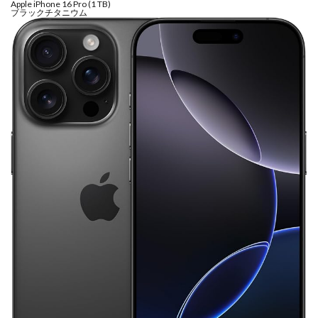
Apple iPhone 16 Pro (1 TB)
Nikon ZR
Nikon レンズ
Nikon 大三元レンズ
ブラックチタニウム
Nikon 新型
Nikon 新型カメラ
nikonz9ii
NikonZR
Nikonニコン大口径超望遠レンズ
NINTENDO SWITCH 2
nintendoswitch2
OM-1 Mark II
OM-3
OMDS OM-3
OpenAI
Otus ML 35mm
Otus ML 35mm 価格
Otus ML 35mm 発売日
Otus ML 35mm 発表日
P42i
PayPay
Pixel10a
Pixel11
Powerbeats Pro 2
powershotv1
RED WING
RED Zマウント
Review
RF 14mm F1.4L VCM
RF16 28mm F2 8 IS STM
RF300-600
RICOH
RICOH GRⅣ
Rollei
scratchgate
SIGMA
SIGMA 12mm F1.4 DC
SIGMA 200mm F2
SoftBank
sony
sony 16mm f1 8
SONY 24-70mm f/2.0
SONY FX3
SONY FX5
SONY α7V
SPACE X