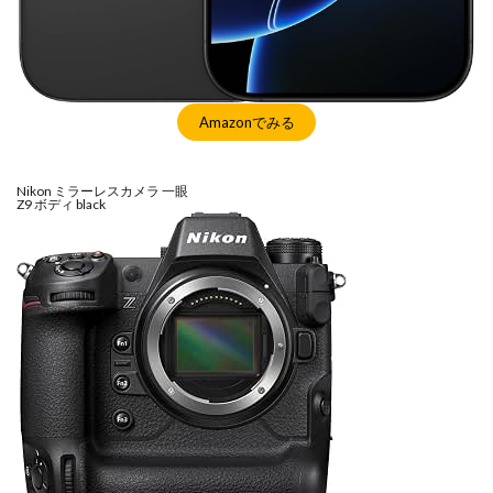
SSD高騰
STARLINK
SunDisk
SurfaceBook
TAMRON
V-RAPTOR [X] Z Mount
Vision Pro
visionpro
watchOS
watchOS 11.3
WWDC 2026
YCC
YouTube
Z 24 70 Ⅱ
Amazonでみる
Z5Ⅱ 修理
Z6Ⅲ 修理
Z9
Z9 ファーム
Z9ii スペック
Z9ii 価格
Z9ii 発売日
Nikon ミラーレスカメラ 一眼
Z9 ボディ black
ZEISS Otus ML
Zf
zf シルバー
Zf ファーム
ZR 修理
ZV-E10II
Zシネマ
Zマウント
Zレンズ
おすすめ Mac アプリ
アップル 2026
アップル 初売り
アップルAI
アマゾン 初売り
アレクサ
インスタ リール 時間
インスタ縦長になった
インスタ表示戻す
インスタ長方形になる直し方
オータス
カメラ
キャノン
キャノン C50
キャノン シネマカメラ
キャノン レンズ
コシナ
シグマ