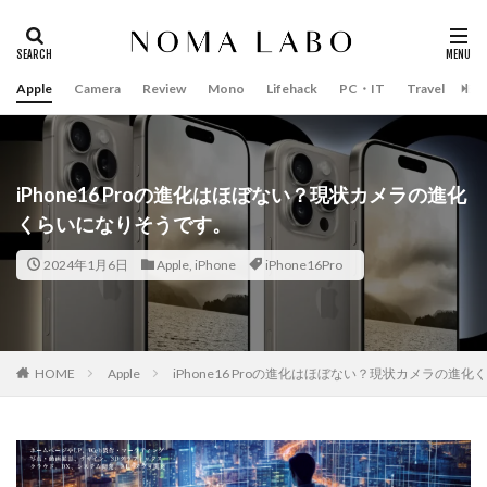
Apple
Camera
Review
Mono
Lifehack
PC・IT
Travel
Bo
タグ
#キャッシュレス
14インチ MacBook Pro 2022
15mm F1.4 DC | Contemporary
16インチ MacBook Pro 2022
iPhone16 Proの進化はほぼない？現状カメラの進化
くらいになりそうです。
2018年 買って良かったもの
20周年 iPhone
35mm F1.4 DG II | Art
A18Pro MacBook
AI
2024年1月6日
Apple
,
iPhone
iPhone16Pro
AirPods Pro
AirPods Pro 2
AirPods Pro3
AirTag2
AIアレクサ
AIスマホ
Amazon初売り
Amazon福袋
Anker
Anthropic
Apple
HOME
Apple
iPhone16 Proの進化はほぼない？現状カメラの進
Apple Gemini
Apple intelligence
Apple M3チップ
Apple Ring
Apple Vision Pro
Apple Watch 11
Apple Watch 2024
Apple Watch Pro
Apple Watch SE2
Apple Watch Series 8