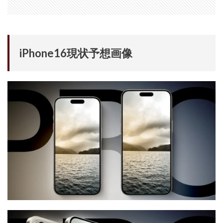
iPhone 14 Pro
iPhone 14 Pro Max
iPhone 18 Pro 機密情報流出
iPhone 2024
iPhone 2025
iPhone 2026
iPhone 22026
iPhone16現状予想画像
iPhone Air 価格
iPhone Fold
iPhone Gemini
iPhone カメラ
iPhone マイナンバーカード
iPhone 予約日
iPhone14
iPhone16
iPhone16E
iPhone16Pro
iPhone17
iPhone17 Air
iPhone17 Air 発売日
iPhone17 Pro
iPhone17 Pro MAX
iPhone17 Pro MAX 価格
iPhone17 Pro 価格
iPhone17 Pro 違い
iPhone17 カラバリ
iPhone17 価格
iPhone17 値上げ
iPhone17Air スペック
iPhone17Air 予想
iPhone17Air 価格
iPhone17Air 発売日
iPhone17e
iPhone17e 価格