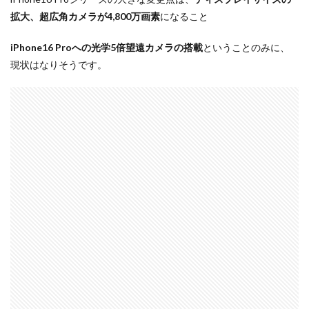
拡大、超広角カメラが4,800万画素
になること
dji ミラーレスカメラ
DJI 新型
DMA
EOS C50
EOS R1
EOS R3 MarkⅡ
EOS R3 MarkⅡ 予想
iPhone16 Proへの光学5倍望遠カメラの搭載
ということのみに、
EOS R5 MarkⅡ
EOS R6 Mark Ⅲ
EOS R6 MarkⅢ
現状はなりそうです。
EOS R8 Mark II
EOS RC
EOSR6M3
FE 24-200mm F2.8-4.5G OSS
FE 400-800mm F6.3-8 G
FE 50-105mm F2.8 G
FE 85mm F1.4 GM II
FE16mm F1.8 G
FE400-800mm F6.3-8 G
FRB
FX
FX5
Galaxy S24
GalaxyＳ25
GalaxyＳ25 ultra
GalaxyＳ25 エッジ
Google
GooglePixel
GPT-5.6
Hasselblad
Hasselblad X2D II 100C
HomePod
iMac
Instagram
iOS
iOS 16
iOS 17.3.1
iOS 17.4
iOS 18.3
iOS 26.4
iOS 27
iOS16
iPad
iPad mini
iPad Pro 2024
iPadOS 18.3
iPhone
iPhone 14 Plus