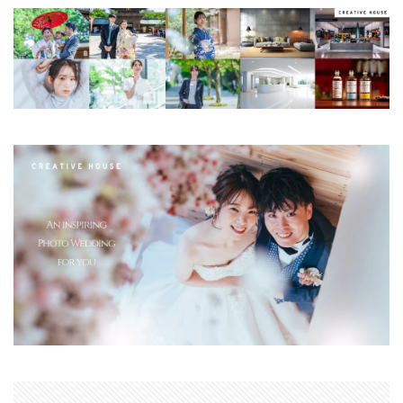
マイナンバーカード
マイナ保険証
メモリチップ不足
メモリ高騰
ライカSL3
ライカSL3-S
リコー
リコー GR4
ルミックス S1RⅡ
ルミックスS1Rii
一眼レフ
人気ワイヤレスイヤフォン
低価格 MacBook
円安
半導体不足
廉価版MacBook
折りたたみiPhone
新Siri
新型 ドローン
新型AirTag
日銀
為替
為替情報
生成AI 最新
経済指標
検索