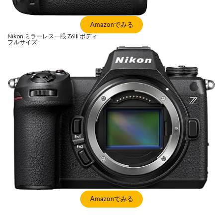
シグマ 135mm f/1.4
シグマ BF
シグマ BF 価格
シーピープラス2026
スクラッチゲート
Amazonでみる
スターリンク
スペースX
スマホ保険証
Nikon ミラーレス一眼 Z6III ボディ
フルサイズ
スマホ新法
スマートリング
ソニー
ソニー 400 800
ソニー a v
ソニー α7v
ソニー カメラ
ソニー タムロン買収
ソニー マクロ Gマスター
ソニーFX5
タムロン
タムロン 35-100 f2.8
タムロン 35-100mm f:2.8
ドル円
ドローン
ニコン
ニコン 2026
ニコン 24 70 2
ニコン 24 70 新型
ニコン Z6 3
ニコン z9ii
ニコン Zf シルバー
ニコン ZR
ニコン シネマカメラ
ニコン 大三元 2型
ニコン 新レンズ
ニコン 新型 大三元
ニコンZR
Amazonでみる
ネットフリックス 値上げ
ハッセルブラッド
ピクセル11
フルスクリーンiPhone
ボケモンスター