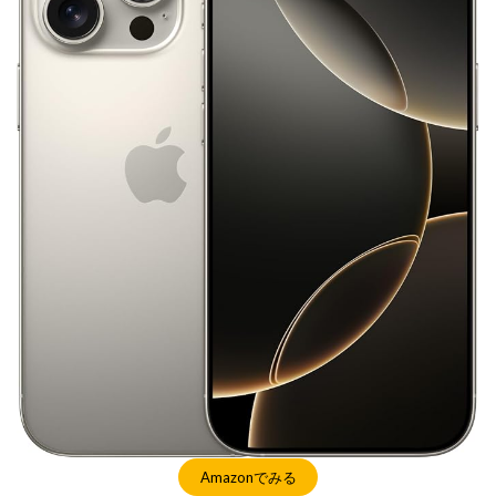
NIKKOR Z 24-70mm f/2.8 S II
NIKKOR Z 24-70mm f/2.8 S Ⅱ
NIKKOR Z 28-135mm f/4 PZ
NIKKOR Z 28-135mm f/4 PZ 発売
NIKKOR Z 35mm f/1.2 S
NIKKOR Z 35mm f/1.4
NIKKOR Z 35mm f/1.4 S
NIKKOR Z 70-200mm f/2.8 VR S II
NIKKOR Z 70-200mm f/2.8 VR S II 予約日
NIKKOR Z 70-200mm f/2.8 VR S II 価格
NIKKOR Z 70-200mm f/2.8 VR S II 発売日
Nikon
Nikon 2026
Nikon 2027
nikon 35mm 1.2
nikon 35mm f1.2
Nikon RED
Nikon RED買収
Nikon Z6 Ⅲ
Nikon Z6iii
Nikon Z6Ⅲ
Nikon Z7 Ⅲ
Nikon Z8
Nikon Z9
Nikon Z9 II
Nikon Z9 Ⅱ
Nikon Z90
Nikon Z9ii
Nikon Z9Ⅱ
Nikon ZED
Nikon Zf
Nikon Zf シルバー
Amazonでみる