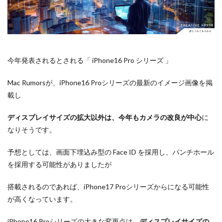
Apple Watch ULTRA
Apple Watch X
Apple Watch バンド
Apple イベント 2025
AppleCare+
AppleCare+値上げ
appleglass
appleglasses
appleintelligence
AppleTV
今年発表されるとされる「 iPhone16 Pro シリーズ 」
AppleWatch11
AppleWatchSE3
AppleWatchUltra3
Mac Rumorsが、iPhone16 Proシリーズの最新のイメージ画像を掲
Appleイベント
Appleシリコン
Apple値上げ
載し
Apple値上げ2026
Apple初売り
Apple初売り2026
Apple最新情報
AppStore
AppStore アプリ値上げ
ディスプレイサイズの拡大以外は、今年もカメラの改良が中心
に
なりそうです。
ARグラス
Beats by Dr.dre
Beats EP
Beats tour v2
Beats X
Canon
Canon C50
予想としては、画面下埋込み型の Face ID を採用し、パンチホール
Canon EOS R1
Canon EOS R5 MarkⅡ
Carkeys
を採用する可能性がありましたが
CES
CES 2026
Claude Fable 5
Claude Opus 5
搭載されるのであれば、iPhone17 Proシリーズからになる可能性
coolpix P1100
CP+ 2025
CP+ 2026
CP+2026
が高くなっています。
cpplus2026
CPプラス2025
DJI
DJI 2025
DJI FLIP
DJI Matrice 4 シリーズ
DJI Mini 5 Pro
iPhone16 Proシリーズの大きな変更点は、
ディスプレイサイズの