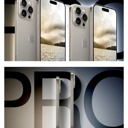
iPhone17e 新色
iPhone17e 発売日
iPhone17e 発表日
iphone17promax
iphone17series
iPhone17カメラ
iPhone18
iPhone18 Pro
iPhone18 カメラ
iPhone18 バッテリー
iPhone18 価格
iPhone18Pro
iPhone18ProMAX
iPhone19
iPhoneAir2
iPhoneSE
iPhoneSE 4
iPhoneSE 4 いつ
iPhoneSE 4 リーク
iPhoneSE4
iPhoneSE4 価格
iPhoneサブスク
iPhone値上げ
iPhone規制
iRing
KDDI
Kimi K3
KOMODO-X Z Mount
Leica
Leica M EV1
Leica Q3 monochrome
Leica SL3-S
LINE
LINEヤフー
M2 MAX MacBook Pro
M2 Pro MacBook Pro
M2Pro MacBook Pro
M3 MacBook Air
M4 iPad Air
M4 iPad Air スペック
M4 iPad Air 価格