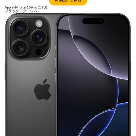
Nikon ZR
Nikon レンズ
Nikon 大三元レンズ
Apple iPhone 16 Pro (1 TB)
ブラックチタニウム
Nikon 新型
Nikon 新型カメラ
nikonz9ii
NikonZR
Nikonニコン大口径超望遠レンズ
NINTENDO SWITCH 2
nintendoswitch2
OM-1 Mark II
OM-3
OMDS OM-3
OpenAI
Otus ML 35mm
Otus ML 35mm 価格
Otus ML 35mm 発売日
Otus ML 35mm 発表日
P42i
PayPay
Pixel10a
Pixel11
Powerbeats Pro 2
powershotv1
RED WING
RED Zマウント
Review
RF 14mm F1.4L VCM
RF16 28mm F2 8 IS STM
RF300-600
RICOH
RICOH GRⅣ
Rollei
scratchgate
SIGMA
SIGMA 12mm F1.4 DC
SIGMA 200mm F2
SoftBank
sony
sony 16mm f1 8
SONY 24-70mm f/2.0
SONY FX3
SONY FX5
SONY α7V
SPACE X