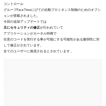
コントロール
iPhone 14 Pro
iPhone 14 Pro Max
グループFaceTimeにぴての自動プロミネンス制御のためのオプシ
iPhone 18 Pro 機密情報流出
iPhone 2024
ョンが搭載されました。
iPhone 2025
iPhone 2026
iPhone 22026
今回の追加アップデートでは
主にセキュリティの修正
が行われていて
iPhone Air 価格
iPhone Fold
iPhone Gemini
アプリケーションがカーネル特権で
iPhone カメラ
iPhone マイナンバーカード
任意のコードを実行する事が可能にする可能性がある脆弱性に対
iPhone 予約日
iPhone14
iPhone16
して修正がされています。
iPhone16E
iPhone16Pro
iPhone17
全てのユーザーに推奨されるとされています 。
iPhone17 Air
iPhone17 Air 発売日
iPhone17 Pro
iPhone17 Pro MAX
iPhone17 Pro MAX 価格
iPhone17 Pro 価格
iPhone17 Pro 違い
iPhone17 カラバリ
iPhone17 価格
iPhone17 値上げ
iPhone17Air スペック
iPhone17Air 予想
iPhone17Air 価格
iPhone17Air 発売日
iPhone17e
iPhone17e 価格