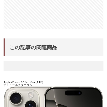
M4 iPad Air 発売日
M4 MacBook Air
M4 MacBook Pro
M5 MacBook Air
M5 MacBook Pro
M5MAX MacBook Pro
M5pro MacBook Pro
M5Pro/MAX MacBook Pro
M5Ultra
M6 MacBook Pro
M7Ultra
MacBook
MacBook 2026
MacBook Air
MacBook Air 2024
MacBook Air 2026
MacBook Air M4
MacBook Neo
この記事の関連商品
MacBook Pro
MacBook Pro 2024
MacBook Pro 2026
macOS Sequoia 15.3
macOS Tahoe 26.4
MacStudio
Mamiya
Microsoft
Moomshot AI
NIIKOR Z
nikkor
NIKKOR 70-200 f/2.8 VR S Ⅱ
NIKKOR Z
Apple iPhone 16 Pro Max (1 TB)
ナチュラルチタニウム
NIKKOR Z 120-300mm
NIKKOR Z 120-300mm f/2.8 TC
NIKKOR Z 24 70mm f:2 8 S Ⅱ
NIKKOR Z 24-105mm f/4-7.1