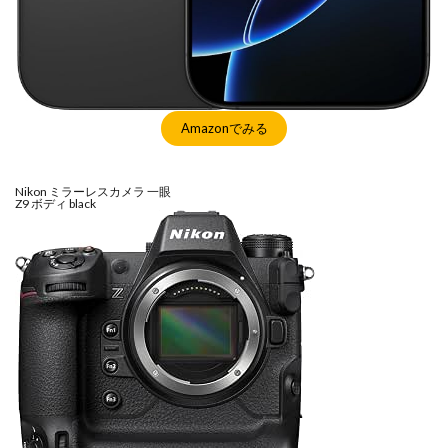
SSD高騰
STARLINK
SunDisk
SurfaceBook
TAMRON
V-RAPTOR [X] Z Mount
Vision Pro
visionpro
watchOS
watchOS 11.3
WWDC 2026
YCC
YouTube
Z 24 70 Ⅱ
Amazonでみる
Z5Ⅱ 修理
Z6Ⅲ 修理
Z9
Z9 ファーム
Z9ii スペック
Z9ii 価格
Z9ii 発売日
ZEISS Otus ML
Zf
zf シルバー
Zf ファーム
Nikon ミラーレスカメラ 一眼
Z9 ボディ black
ZR 修理
ZV-E10II
Zシネマ
Zマウント
Zレンズ
おすすめ Mac アプリ
アップル 2026
アップル 初売り
アップルAI
アマゾン 初売り
アレクサ
インスタ リール 時間
インスタ縦長になった
インスタ表示戻す
インスタ長方形になる直し方
オータス
カメラ
キャノン
キャノン C50
キャノン シネマカメラ
キャノン レンズ
コシナ
シグマ