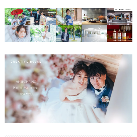
マイナンバーカード
マイナ保険証
メモリチップ不足
メモリ高騰
ライカSL3
ライカSL3-S
リコー
リコー GR4
ルミックス S1RⅡ
ルミックスS1Rii
一眼レフ
人気ワイヤレスイヤフォン
低価格 MacBook
円安
半導体不足
廉価版MacBook
折りたたみiPhone
新Siri
新型 ドローン
新型AirTag
日銀
為替
為替情報
生成AI 最新
経済指標
検索