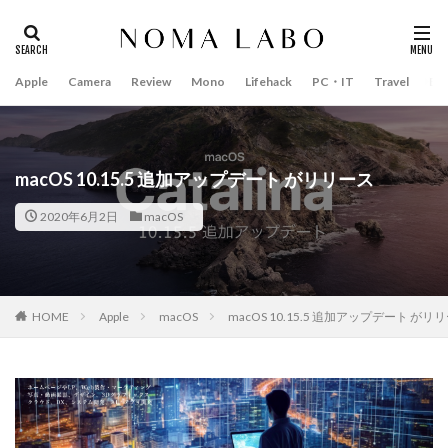
Apple
Camera
Review
Mono
Lifehack
PC・IT
Travel
Bo
タグ
#キャッシュレス
14インチ MacBook Pro 2022
15mm F1.4 DC | Contemporary
16インチ MacBook Pro 2022
macOS 10.15.5 追加アップデート がリリース
2018年 買って良かったもの
20周年 iPhone
2020年6月2日
macOS
35mm F1.4 DG II | Art
A18Pro MacBook
AI
AirPods Pro
AirPods Pro 2
AirPods Pro3
AirTag2
AIアレクサ
AIスマホ
Amazon初売り
HOME
Apple
macOS
macOS 10.15.5 追加アップデート がリ
Amazon福袋
Anker
Anthropic
Apple
Apple Gemini
Apple intelligence
Apple M3チップ
Apple Ring
Apple Vision Pro
Apple Watch 11
Apple Watch 2024
Apple Watch Pro
Apple Watch SE2
Apple Watch Series 8