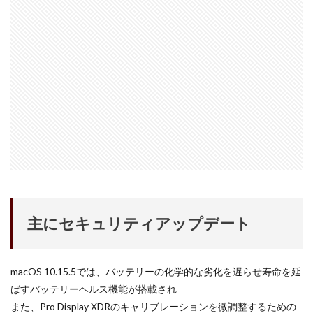
dji ミラーレスカメラ
DJI 新型
DMA
EOS C50
EOS R1
EOS R3 MarkⅡ
EOS R3 MarkⅡ 予想
EOS R5 MarkⅡ
EOS R6 Mark Ⅲ
EOS R6 MarkⅢ
EOS R8 Mark II
EOS RC
EOSR6M3
FE 24-200mm F2.8-4.5G OSS
FE 400-800mm F6.3-8 G
FE 50-105mm F2.8 G
FE 85mm F1.4 GM II
FE16mm F1.8 G
FE400-800mm F6.3-8 G
FRB
FX
FX5
Galaxy S24
GalaxyＳ25
GalaxyＳ25 ultra
GalaxyＳ25 エッジ
Google
GooglePixel
GPT-5.6
Hasselblad
主にセキュリティアップデート
Hasselblad X2D II 100C
HomePod
iMac
Instagram
iOS
iOS 16
iOS 17.3.1
iOS 17.4
iOS 18.3
iOS 26.4
iOS 27
macOS 10.15.5では、バッテリーの化学的な劣化を遅らせ寿命を延
ばすバッテリーヘルス機能が搭載され
iOS16
iPad
iPad mini
iPad Pro 2024
また、Pro Display XDRのキャリブレーションを微調整するための
iPadOS 18.3
iPhone
iPhone 14 Plus