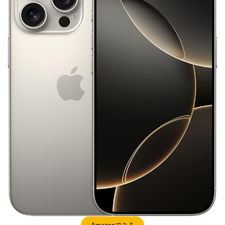
NIKKOR Z 24-70mm f/2.8 S II
NIKKOR Z 24-70mm f/2.8 S Ⅱ
NIKKOR Z 28-135mm f/4 PZ
NIKKOR Z 28-135mm f/4 PZ 発売
NIKKOR Z 35mm f/1.2 S
NIKKOR Z 35mm f/1.4
NIKKOR Z 35mm f/1.4 S
NIKKOR Z 70-200mm f/2.8 VR S II
NIKKOR Z 70-200mm f/2.8 VR S II 予約日
NIKKOR Z 70-200mm f/2.8 VR S II 価格
NIKKOR Z 70-200mm f/2.8 VR S II 発売日
Nikon
Nikon 2026
Nikon 2027
nikon 35mm 1.2
nikon 35mm f1.2
Nikon RED
Nikon RED買収
Nikon Z6 Ⅲ
Nikon Z6iii
Nikon Z6Ⅲ
Nikon Z7 Ⅲ
Nikon Z8
Nikon Z9
Nikon Z9 II
Nikon Z9 Ⅱ
Nikon Z90
Nikon Z9ii
Nikon Z9Ⅱ
Nikon ZED
Nikon Zf
Nikon Zf シルバー
Amazonでみる