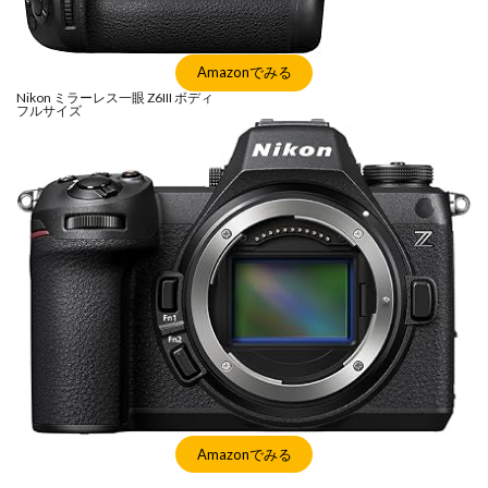
シグマ 135mm f/1.4
シグマ BF
シグマ BF 価格
シーピープラス2026
スクラッチゲート
Amazonでみる
スターリンク
スペースX
スマホ保険証
Nikon ミラーレス一眼 Z6III ボディ
スマホ新法
スマートリング
ソニー
フルサイズ
ソニー 400 800
ソニー a v
ソニー α7v
ソニー カメラ
ソニー タムロン買収
ソニー マクロ Gマスター
ソニーFX5
タムロン
タムロン 35-100 f2.8
タムロン 35-100mm f:2.8
ドル円
ドローン
ニコン
ニコン 2026
ニコン 24 70 2
ニコン 24 70 新型
ニコン Z6 3
ニコン z9ii
ニコン Zf シルバー
ニコン ZR
ニコン シネマカメラ
ニコン 大三元 2型
ニコン 新レンズ
ニコン 新型 大三元
ニコンZR
ネットフリックス 値上げ
ハッセルブラッド
Amazonでみる
ピクセル11
フルスクリーンiPhone
ボケモンスター