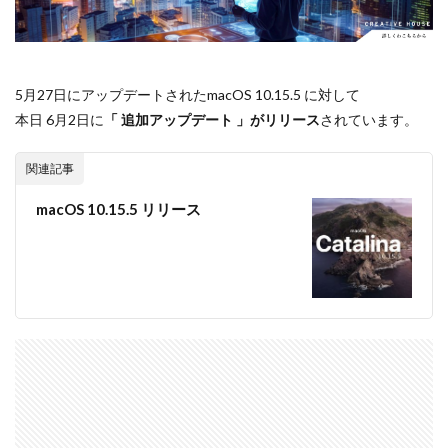
Apple Watch ULTRA
Apple Watch X
Apple Watch バンド
Apple イベント 2025
AppleCare+
AppleCare+値上げ
appleglass
5月27日にアップデートされたmacOS 10.15.5 に対して
appleglasses
appleintelligence
AppleTV
本日 6月2日に
「 追加アップデート 」がリリース
されています。
AppleWatch11
AppleWatchSE3
AppleWatchUltra3
関連記事
Appleイベント
Appleシリコン
Apple値上げ
Apple値上げ2026
Apple初売り
Apple初売り2026
macOS 10.15.5 リリース
Apple最新情報
AppStore
AppStore アプリ値上げ
ARグラス
Beats by Dr.dre
Beats EP
Beats tour v2
Beats X
Canon
Canon C50
Canon EOS R1
Canon EOS R5 MarkⅡ
Carkeys
CES
CES 2026
Claude Fable 5
Claude Opus 5
coolpix P1100
CP+ 2025
CP+ 2026
CP+2026
cpplus2026
CPプラス2025
DJI
DJI 2025
DJI FLIP
DJI Matrice 4 シリーズ
DJI Mini 5 Pro