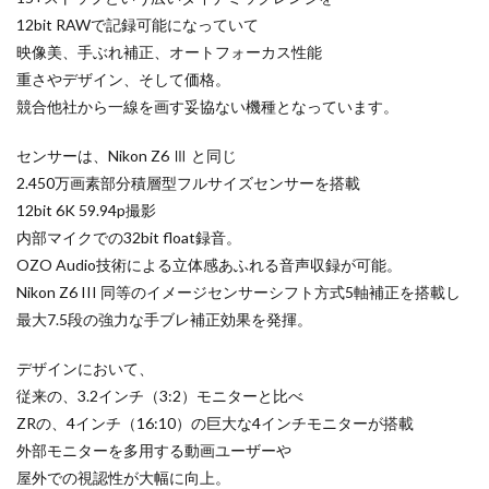
iPhone17e 新色
iPhone17e 発売日
12bit RAWで記録可能になっていて
iPhone17e 発表日
iphone17promax
映像美、手ぶれ補正、オートフォーカス性能
iphone17series
iPhone17カメラ
iPhone18
重さやデザイン、そして価格。
iPhone18 Pro
iPhone18 カメラ
競合他社から一線を画す妥協ない機種となっています。
iPhone18 バッテリー
iPhone18 価格
iPhone18Pro
センサーは、Nikon Z6 Ⅲ と同じ
iPhone18ProMAX
iPhone19
iPhoneAir2
2.450万画素部分積層型フルサイズセンサーを搭載
iPhoneSE
iPhoneSE 4
iPhoneSE 4 いつ
12bit 6K 59.94p撮影
iPhoneSE 4 リーク
iPhoneSE4
iPhoneSE4 価格
内部マイクでの32bit float録音。
iPhoneサブスク
iPhone値上げ
iPhone規制
OZO Audio技術による立体感あふれる音声収録が可能。
Nikon Z6 III 同等のイメージセンサーシフト方式5軸補正を搭載し
iRing
KDDI
Kimi K3
KOMODO-X Z Mount
最大7.5段の強力な手ブレ補正効果を発揮。
Leica
Leica M EV1
Leica Q3 monochrome
Leica SL3-S
LINE
LINEヤフー
デザインにおいて、
M2 MAX MacBook Pro
M2 Pro MacBook Pro
従来の、3.2インチ（3:2）モニターと比べ
ZRの、4インチ（16:10）の巨大な4インチモニターが搭載
M2Pro MacBook Pro
M3 MacBook Air
M4 iPad Air
外部モニターを多用する動画ユーザーや
M4 iPad Air スペック
M4 iPad Air 価格
屋外での視認性が大幅に向上。