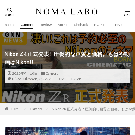
Apple
Camera
Review
Mono
Lifehack
PC・IT
Travel
Bo
タグ
#キャッシュレス
14インチ MacBook Pro 2022
15mm F1.4 DC | Contemporary
16インチ MacBook Pro 2022
Nikon ZR 正式発表!! 圧倒的な画質と価格。もはや動
画はNikon!!
2018年 買って良かったもの
20周年 iPhone
35mm F1.4 DG II | Art
A18Pro MacBook
AI
2025年9月10日
Camera
Nikon
,
NikonZR
,
Zシネマ
,
ニコン
,
ニコン ZR
AirPods Pro
AirPods Pro 2
AirPods Pro3
AirTag2
AIアレクサ
AIスマホ
Amazon初売り
Amazon福袋
Anker
Anthropic
Apple
Apple Gemini
Apple intelligence
Apple M3チップ
HOME
Camera
Nikon ZR 正式発表!! 圧倒的な画質と価格。もはや動画
Apple Ring
Apple Vision Pro
Apple Watch 11
Apple Watch 2024
Apple Watch Pro
Apple Watch SE2
Apple Watch Series 8