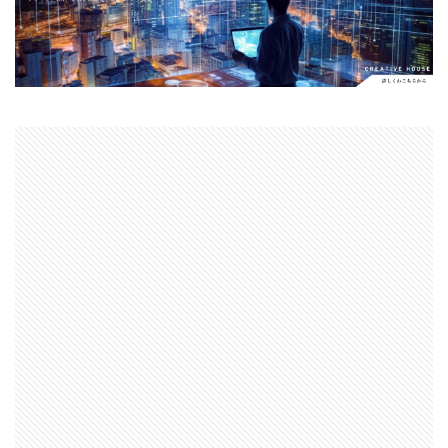
Apple Watch ULTRA
Apple Watch X
Apple Watch バンド
Apple イベント 2025
AppleCare+
AppleCare+値上げ
appleglass
appleglasses
appleintelligence
AppleTV
AppleWatch11
AppleWatchSE3
AppleWatchUltra3
Appleイベント
Appleシリコン
Apple値上げ
Apple値上げ2026
Apple初売り
Apple初売り2026
Apple最新情報
AppStore
AppStore アプリ値上げ
ARグラス
Beats by Dr.dre
Beats EP
Beats tour v2
Beats X
Canon
Canon C50
Canon EOS R1
Canon EOS R5 MarkⅡ
Carkeys
CES
CES 2026
Claude Fable 5
Claude Opus 5
coolpix P1100
CP+ 2025
CP+ 2026
CP+2026
cpplus2026
CPプラス2025
DJI
DJI 2025
DJI FLIP
DJI Matrice 4 シリーズ
DJI Mini 5 Pro