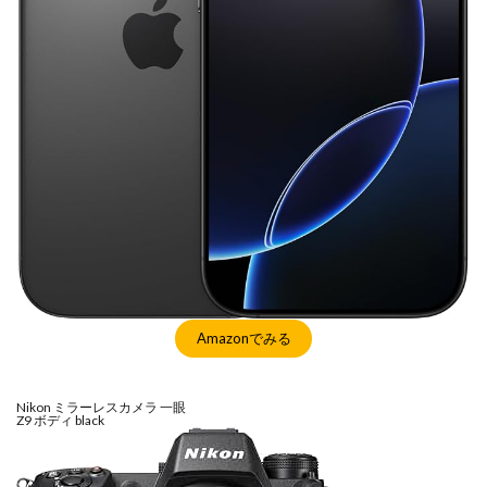
マイナンバーカード
マイナ保険証
メモリチップ不足
メモリ高騰
ライカSL3
ライカSL3-S
リコー
リコー GR4
ルミックス S1RⅡ
ルミックスS1Rii
一眼レフ
人気ワイヤレスイヤフォン
低価格 MacBook
円安
半導体不足
廉価版MacBook
折りたたみiPhone
新Siri
新型 ドローン
新型AirTag
日銀
為替
為替情報
生成AI 最新
経済指標
検索
Amazonでみる
Nikon ミラーレスカメラ 一眼
Z9 ボディ black