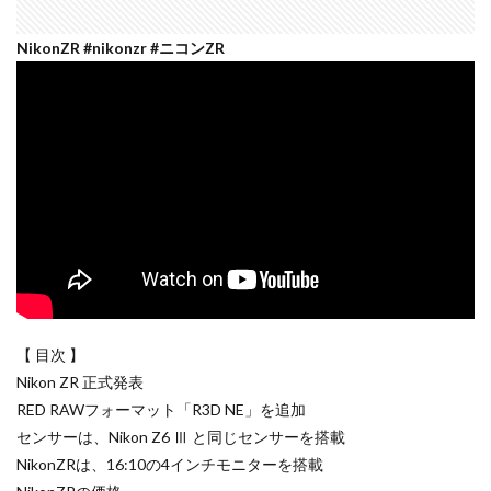
dji ミラーレスカメラ
DJI 新型
DMA
EOS C50
NikonZR #nikonzr #ニコンZR
EOS R1
EOS R3 MarkⅡ
EOS R3 MarkⅡ 予想
EOS R5 MarkⅡ
EOS R6 Mark Ⅲ
EOS R6 MarkⅢ
EOS R8 Mark II
EOS RC
EOSR6M3
FE 24-200mm F2.8-4.5G OSS
FE 400-800mm F6.3-8 G
FE 50-105mm F2.8 G
FE 85mm F1.4 GM II
FE16mm F1.8 G
FE400-800mm F6.3-8 G
FRB
FX
FX5
Galaxy S24
GalaxyＳ25
GalaxyＳ25 ultra
GalaxyＳ25 エッジ
Google
GooglePixel
GPT-5.6
Hasselblad
【 目次 】
Hasselblad X2D II 100C
HomePod
iMac
Nikon ZR 正式発表
Instagram
iOS
iOS 16
iOS 17.3.1
RED RAWフォーマット「R3D NE」を追加
iOS 17.4
iOS 18.3
iOS 26.4
iOS 27
センサーは、Nikon Z6 Ⅲ と同じセンサーを搭載
iOS16
iPad
iPad mini
iPad Pro 2024
NikonZRは、16:10の4インチモニターを搭載
iPadOS 18.3
iPhone
iPhone 14 Plus