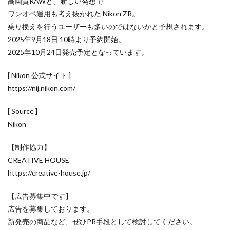
高画質RAWと、新しい発想で
NIKKOR Z 24-70mm f/2.8 S II
ワンオペ運用も考え抜かれた Nikon ZR。
NIKKOR Z 24-70mm f/2.8 S Ⅱ
乗り換えを行うユーザーも多いのではないかと予想されます。
NIKKOR Z 28-135mm f/4 PZ
2025年9月18日 10時より予約開始。
NIKKOR Z 28-135mm f/4 PZ 発売
NIKKOR Z 35mm f/1.2 S
2025年10月24日発売予定となっています。
NIKKOR Z 35mm f/1.4
NIKKOR Z 35mm f/1.4 S
[ Nikon 公式サイト ]
NIKKOR Z 70-200mm f/2.8 VR S II
https://nij.nikon.com/
NIKKOR Z 70-200mm f/2.8 VR S II 予約日
NIKKOR Z 70-200mm f/2.8 VR S II 価格
[ Source ]
Nikon
NIKKOR Z 70-200mm f/2.8 VR S II 発売日
Nikon
Nikon 2026
Nikon 2027
nikon 35mm 1.2
【制作協力】
nikon 35mm f1.2
Nikon RED
Nikon RED買収
CREATIVE HOUSE
Nikon Z6 Ⅲ
Nikon Z6iii
Nikon Z6Ⅲ
https://creative-house.jp/
Nikon Z7 Ⅲ
Nikon Z8
Nikon Z9
Nikon Z9 II
【広告募集中です】
Nikon Z9 Ⅱ
Nikon Z90
Nikon Z9ii
Nikon Z9Ⅱ
広告を募集しております。
Nikon ZED
Nikon Zf
Nikon Zf シルバー
新発売の商品など、ぜひPR手段として検討してください。