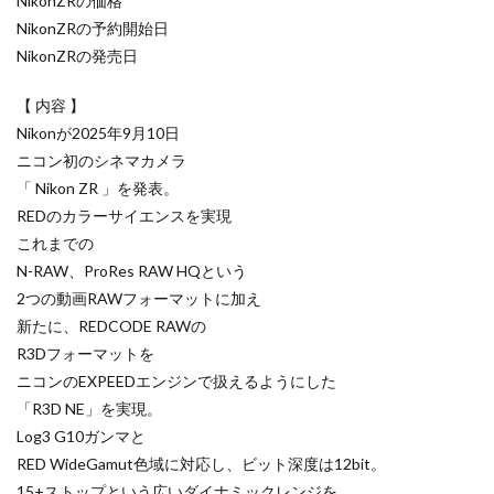
NikonZRの価格
NikonZRの予約開始日
iPhone 14 Pro
iPhone 14 Pro Max
NikonZRの発売日
iPhone 18 Pro 機密情報流出
iPhone 2024
iPhone 2025
iPhone 2026
iPhone 22026
【 内容 】
iPhone Air 価格
iPhone Fold
iPhone Gemini
Nikonが2025年9月10日
ニコン初のシネマカメラ
iPhone カメラ
iPhone マイナンバーカード
「 Nikon ZR 」を発表。
iPhone 予約日
iPhone14
iPhone16
REDのカラーサイエンスを実現
iPhone16E
iPhone16Pro
iPhone17
これまでの
iPhone17 Air
iPhone17 Air 発売日
iPhone17 Pro
N-RAW、ProRes RAW HQという
iPhone17 Pro MAX
iPhone17 Pro MAX 価格
2つの動画RAWフォーマットに加え
新たに、REDCODE RAWの
iPhone17 Pro 価格
iPhone17 Pro 違い
R3Dフォーマットを
iPhone17 カラバリ
iPhone17 価格
ニコンのEXPEEDエンジンで扱えるようにした
iPhone17 値上げ
iPhone17Air スペック
「R3D NE」を実現。
iPhone17Air 予想
iPhone17Air 価格
Log3 G10ガンマと
iPhone17Air 発売日
iPhone17e
iPhone17e 価格
RED WideGamut色域に対応し、ビット深度は12bit。
15+ストップという広いダイナミックレンジを