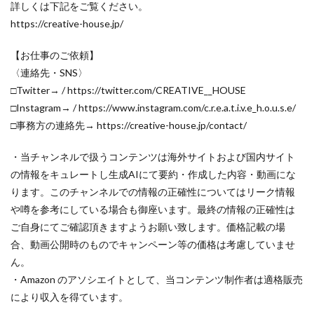
Nikon ZR
Nikon レンズ
Nikon 大三元レンズ
詳しくは下記をご覧ください。
https://creative-house.jp/
Nikon 新型
Nikon 新型カメラ
nikonz9ii
NikonZR
Nikonニコン大口径超望遠レンズ
【お仕事のご依頼】
NINTENDO SWITCH 2
nintendoswitch2
〈連絡先・SNS〉
OM-1 Mark II
OM-3
OMDS OM-3
OpenAI
□Twitter→ / https://twitter.com/CREATIVE__HOUSE
□Instagram→ / https://www.instagram.com/c.r.e.a.t.i.v.e_h.o.u.s.e/
Otus ML 35mm
Otus ML 35mm 価格
□事務方の連絡先→ https://creative-house.jp/contact/
Otus ML 35mm 発売日
Otus ML 35mm 発表日
P42i
PayPay
Pixel10a
Pixel11
Powerbeats Pro 2
・当チャンネルで扱うコンテンツは海外サイトおよび国内サイト
powershotv1
RED WING
RED Zマウント
の情報をキュレートし生成AIにて要約・作成した内容・動画にな
ります。このチャンネルでの情報の正確性についてはリーク情報
Review
RF 14mm F1.4L VCM
や噂を参考にしている場合も御座います。最終の情報の正確性は
RF16 28mm F2 8 IS STM
RF300-600
RICOH
ご自身にてご確認頂きますようお願い致します。価格記載の場
RICOH GRⅣ
Rollei
scratchgate
SIGMA
合、動画公開時のものでキャンペーン等の価格は考慮していませ
SIGMA 12mm F1.4 DC
SIGMA 200mm F2
SoftBank
ん。
sony
sony 16mm f1 8
SONY 24-70mm f/2.0
・Amazon のアソシエイトとして、当コンテンツ制作者は適格販売
により収入を得ています。
SONY FX3
SONY FX5
SONY α7V
SPACE X