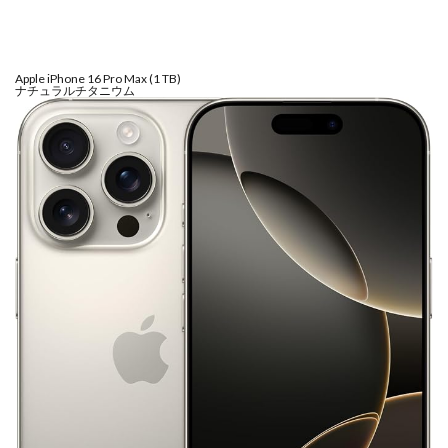
SSD高騰
STARLINK
SunDisk
SurfaceBook
TAMRON
V-RAPTOR [X] Z Mount
Vision Pro
visionpro
watchOS
watchOS 11.3
Apple iPhone 16 Pro Max (1 TB)
ナチュラルチタニウム
WWDC 2026
YCC
YouTube
Z 24 70 Ⅱ
Z5Ⅱ 修理
Z6Ⅲ 修理
Z9
Z9 ファーム
Z9ii スペック
Z9ii 価格
Z9ii 発売日
ZEISS Otus ML
Zf
zf シルバー
Zf ファーム
ZR 修理
ZV-E10II
Zシネマ
Zマウント
Zレンズ
おすすめ Mac アプリ
アップル 2026
アップル 初売り
アップルAI
アマゾン 初売り
アレクサ
インスタ リール 時間
インスタ縦長になった
インスタ表示戻す
インスタ長方形になる直し方
オータス
カメラ
キャノン
キャノン C50
キャノン シネマカメラ
キャノン レンズ
コシナ
シグマ