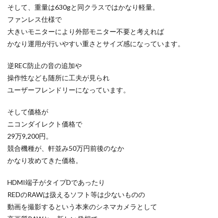
M4 iPad Air 発売日
M4 MacBook Air
そして、重量は630gと同クラスではかなり軽量。
M4 MacBook Pro
M5 MacBook Air
ファンレス仕様で
M5 MacBook Pro
M5MAX MacBook Pro
大きいモニターにより外部モニター不要と考えれば
かなり運用が行いやすい重さとサイズ感になっています。
M5pro MacBook Pro
M5Pro/MAX MacBook Pro
M5Ultra
M6 MacBook Pro
M7Ultra
MacBook
逆REC防止の音の追加や
MacBook 2026
MacBook Air
MacBook Air 2024
操作性なども随所に工夫が見られ
MacBook Air 2026
MacBook Air M4
MacBook Neo
ユーザーフレンドリーになっています。
MacBook Pro
MacBook Pro 2024
そして価格が
MacBook Pro 2026
macOS Sequoia 15.3
ニコンダイレクト価格で
macOS Tahoe 26.4
MacStudio
Mamiya
29万9,200円。
Microsoft
Moomshot AI
NIIKOR Z
nikkor
競合機種が、軒並み50万円前後のなか
かなり攻めてきた価格。
NIKKOR 70-200 f/2.8 VR S Ⅱ
NIKKOR Z
NIKKOR Z 120-300mm
NIKKOR Z 120-300mm f/2.8 TC
HDMI端子がタイプDであったり
NIKKOR Z 24 70mm f:2 8 S Ⅱ
REDのRAWは扱えるソフト等は少ないものの
NIKKOR Z 24-105mm f/4-7.1
動画を撮影するという本来のシネマカメラとして