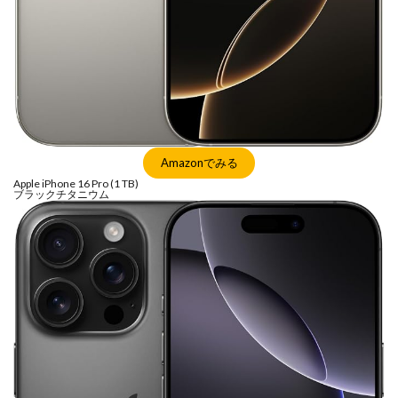
シグマ 135mm f/1.4
シグマ BF
シグマ BF 価格
シーピープラス2026
スクラッチゲート
スターリンク
スペースX
スマホ保険証
スマホ新法
スマートリング
ソニー
ソニー 400 800
ソニー a v
ソニー α7v
ソニー カメラ
ソニー タムロン買収
Amazonでみる
ソニー マクロ Gマスター
ソニーFX5
タムロン
Apple iPhone 16 Pro (1 TB)
ブラックチタニウム
タムロン 35-100 f2.8
タムロン 35-100mm f:2.8
ドル円
ドローン
ニコン
ニコン 2026
ニコン 24 70 2
ニコン 24 70 新型
ニコン Z6 3
ニコン z9ii
ニコン Zf シルバー
ニコン ZR
ニコン シネマカメラ
ニコン 大三元 2型
ニコン 新レンズ
ニコン 新型 大三元
ニコンZR
ネットフリックス 値上げ
ハッセルブラッド
ピクセル11
フルスクリーンiPhone
ボケモンスター