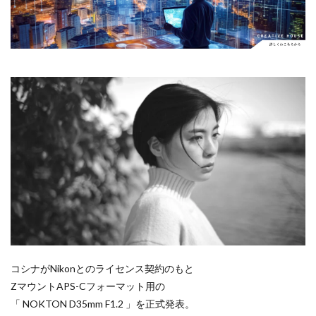
シーピープラス2026
スクラッチゲート
Apple Watch ULTRA
Apple Watch X
スターリンク
スペースX
スマホ保険証
Apple Watch バンド
Apple イベント 2025
スマホ新法
スマートリング
ソニー
AppleCare+
AppleCare+値上げ
appleglass
ソニー 400 800
ソニー a v
ソニー α7v
appleglasses
appleintelligence
AppleTV
ソニー カメラ
ソニー タムロン買収
AppleWatch11
AppleWatchSE3
AppleWatchUltra3
ソニー マクロ Gマスター
ソニーFX5
タムロン
Appleイベント
Appleシリコン
Apple値上げ
タムロン 35-100 f2.8
タムロン 35-100mm f:2.8
Apple値上げ2026
Apple初売り
Apple初売り2026
ドル円
ドローン
ニコン
ニコン 2026
Apple最新情報
AppStore
AppStore アプリ値上げ
ニコン 24 70 2
ニコン 24 70 新型
ニコン Z6 3
ARグラス
Beats by Dr.dre
Beats EP
ニコン z9ii
ニコン Zf シルバー
ニコン ZR
Beats tour v2
Beats X
Canon
Canon C50
ニコン シネマカメラ
ニコン 大三元 2型
Canon EOS R1
Canon EOS R5 MarkⅡ
Carkeys
ニコン 新レンズ
ニコン 新型 大三元
ニコンZR
CES
CES 2026
Claude Fable 5
Claude Opus 5
コシナがNikonとのライセンス契約のもと
ネットフリックス 値上げ
ハッセルブラッド
coolpix P1100
CP+ 2025
CP+ 2026
CP+2026
ZマウントAPS-Cフォーマット用の
ピクセル11
フルスクリーンiPhone
ボケモンスター
cpplus2026
CPプラス2025
DJI
DJI 2025
「 NOKTON D35mm F1.2 」を正式発表。
マイナンバーカード
マイナ保険証
DJI FLIP
DJI Matrice 4 シリーズ
DJI Mini 5 Pro