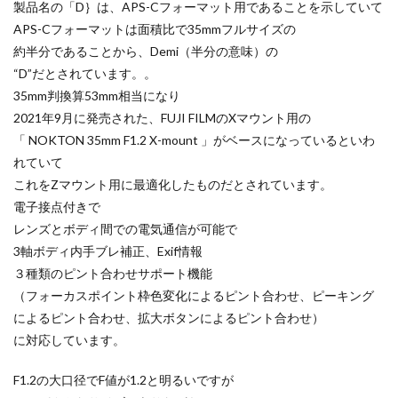
製品名の「D｝は、APS-Cフォーマット用であることを示していて
メモリチップ不足
メモリ高騰
ライカSL3
dji ミラーレスカメラ
DJI 新型
DMA
EOS C50
APS-Cフォーマットは面積比で35mmフルサイズの
ライカSL3-S
リコー
リコー GR4
EOS R1
EOS R3 MarkⅡ
EOS R3 MarkⅡ 予想
約半分であることから、Demi（半分の意味）の
“D”だとされています。。
ルミックス S1RⅡ
ルミックスS1Rii
一眼レフ
EOS R5 MarkⅡ
EOS R6 Mark Ⅲ
EOS R6 MarkⅢ
35mm判換算53mm相当になり
人気ワイヤレスイヤフォン
低価格 MacBook
円安
EOS R8 Mark II
EOS RC
EOSR6M3
2021年9月に発売された、FUJI FILMのXマウント用の
半導体不足
廉価版MacBook
折りたたみiPhone
FE 24-200mm F2.8-4.5G OSS
FE 400-800mm F6.3-8 G
「 NOKTON 35mm F1.2 X-mount 」がベースになっているといわ
新Siri
新型 ドローン
新型AirTag
日銀
FE 50-105mm F2.8 G
FE 85mm F1.4 GM II
れていて
為替
為替情報
生成AI 最新
経済指標
FE16mm F1.8 G
FE400-800mm F6.3-8 G
FRB
これをZマウント用に最適化したものだとされています。
電子接点付きで
FX
FX5
Galaxy S24
GalaxyＳ25
検索
レンズとボディ間での電気通信が可能で
GalaxyＳ25 ultra
GalaxyＳ25 エッジ
Google
3軸ボディ内手ブレ補正、Exif情報
GooglePixel
GPT-5.6
Hasselblad
３種類のピント合わせサポート機能
Hasselblad X2D II 100C
HomePod
iMac
（フォーカスポイント枠色変化によるピント合わせ、ピーキング
Instagram
iOS
iOS 16
iOS 17.3.1
によるピント合わせ、拡大ボタンによるピント合わせ）
に対応しています。
iOS 17.4
iOS 18.3
iOS 26.4
iOS 27
iOS16
iPad
iPad mini
iPad Pro 2024
F1.2の大口径でF値が1.2と明るいですが
iPadOS 18.3
iPhone
iPhone 14 Plus