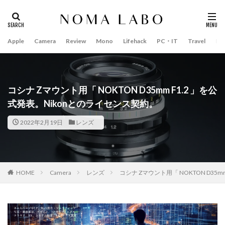
TAMRON
V-RAPTOR [X] Z Mount
Vision Pro
visionpro
watchOS
watchOS 11.3
WWDC 2026
YCC
YouTube
Z 24 70 Ⅱ
Apple
Camera
Review
Mono
Lifehack
PC・IT
Travel
Bo
タグ
Z5Ⅱ 修理
Z6Ⅲ 修理
Z9
Z9 ファーム
#キャッシュレス
14インチ MacBook Pro 2022
Z9ii スペック
Z9ii 価格
Z9ii 発売日
15mm F1.4 DC | Contemporary
ZEISS Otus ML
Zf
zf シルバー
Zf ファーム
16インチ MacBook Pro 2022
コシナ Zマウント用「 NOKTON D35mm F1.2 」を公
ZR 修理
ZV-E10II
Zシネマ
Zマウント
式発表。Nikonとのライセンス契約。
2018年 買って良かったもの
20周年 iPhone
Zレンズ
おすすめ Mac アプリ
アップル 2026
35mm F1.4 DG II | Art
A18Pro MacBook
AI
2022年2月19日
レンズ
アップル 初売り
アップルAI
アマゾン 初売り
AirPods Pro
AirPods Pro 2
AirPods Pro3
アレクサ
インスタ リール 時間
AirTag2
AIアレクサ
AIスマホ
Amazon初売り
インスタ縦長になった
インスタ表示戻す
Amazon福袋
Anker
Anthropic
Apple
HOME
Camera
レンズ
コシナ Zマウント用「 NOKTON D35
インスタ長方形になる直し方
オータス
カメラ
Apple Gemini
Apple intelligence
Apple M3チップ
キャノン
キャノン C50
キャノン シネマカメラ
Apple Ring
Apple Vision Pro
Apple Watch 11
キャノン レンズ
コシナ
シグマ
Apple Watch 2024
Apple Watch Pro
シグマ 135mm f/1.4
シグマ BF
シグマ BF 価格
Apple Watch SE2
Apple Watch Series 8