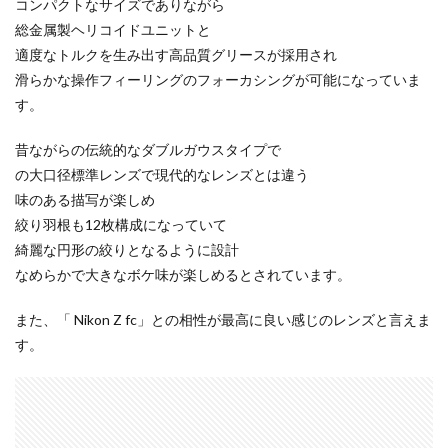
コンパクトなサイズでありながら
iPhone 14 Pro
iPhone 14 Pro Max
総金属製ヘリコイドユニットと
適度なトルクを生み出す高品質グリースが採用され
iPhone 18 Pro 機密情報流出
iPhone 2024
滑らかな操作フィーリングのフォーカシングが可能になっていま
iPhone 2025
iPhone 2026
iPhone 22026
す。
iPhone Air 価格
iPhone Fold
iPhone Gemini
iPhone カメラ
iPhone マイナンバーカード
昔ながらの伝統的なダブルガウスタイプで
の大口径標準レンズで現代的なレンズとは違う
iPhone 予約日
iPhone14
iPhone16
味のある描写が楽しめ
iPhone16E
iPhone16Pro
iPhone17
絞り羽根も12枚構成になっていて
iPhone17 Air
iPhone17 Air 発売日
iPhone17 Pro
綺麗な円形の絞りとなるように設計
iPhone17 Pro MAX
iPhone17 Pro MAX 価格
なめらかで大きなボケ味が楽しめるとされています。
iPhone17 Pro 価格
iPhone17 Pro 違い
また、「 Nikon Z fc」との相性が最高に良い感じのレンズと言えま
iPhone17 カラバリ
iPhone17 価格
す。
iPhone17 値上げ
iPhone17Air スペック
iPhone17Air 予想
iPhone17Air 価格
iPhone17Air 発売日
iPhone17e
iPhone17e 価格