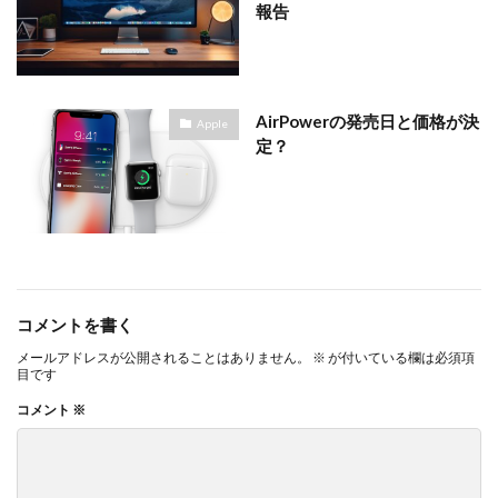
報告
マイナンバーカード
マイナ保険証
メモリチップ不足
メモリ高騰
ライカSL3
ライカSL3-S
リコー
リコー GR4
ルミックス S1RⅡ
ルミックスS1Rii
一眼レフ
AirPowerの発売日と価格が決
Apple
定？
人気ワイヤレスイヤフォン
低価格 MacBook
円安
半導体不足
廉価版MacBook
折りたたみiPhone
新Siri
新型 ドローン
新型AirTag
日銀
為替
為替情報
生成AI 最新
経済指標
検索
コメントを書く
メールアドレスが公開されることはありません。
※
が付いている欄は必須項
目です
コメント
※