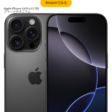
iPhone17e 新色
iPhone17e 発売日
Amazonでみる
iPhone17e 発表日
iphone17promax
Apple iPhone 16 Pro (1 TB)
ブラックチタニウム
iphone17series
iPhone17カメラ
iPhone18
iPhone18 Pro
iPhone18 カメラ
iPhone18 バッテリー
iPhone18 価格
iPhone18Pro
iPhone18ProMAX
iPhone19
iPhoneAir2
iPhoneSE
iPhoneSE 4
iPhoneSE 4 いつ
iPhoneSE 4 リーク
iPhoneSE4
iPhoneSE4 価格
iPhoneサブスク
iPhone値上げ
iPhone規制
iRing
KDDI
Kimi K3
KOMODO-X Z Mount
Leica
Leica M EV1
Leica Q3 monochrome
Leica SL3-S
LINE
LINEヤフー
M2 MAX MacBook Pro
M2 Pro MacBook Pro
M2Pro MacBook Pro
M3 MacBook Air
M4 iPad Air
M4 iPad Air スペック
M4 iPad Air 価格