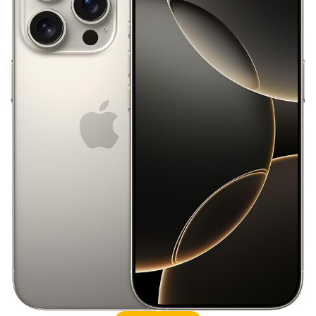
iPhone 14 Pro
iPhone 14 Pro Max
iPhone 18 Pro 機密情報流出
iPhone 2024
iPhone 2025
iPhone 2026
iPhone 22026
iPhone Air 価格
iPhone Fold
iPhone Gemini
iPhone カメラ
iPhone マイナンバーカード
iPhone 予約日
iPhone14
iPhone16
iPhone16E
iPhone16Pro
iPhone17
iPhone17 Air
iPhone17 Air 発売日
iPhone17 Pro
iPhone17 Pro MAX
iPhone17 Pro MAX 価格
iPhone17 Pro 価格
iPhone17 Pro 違い
iPhone17 カラバリ
iPhone17 価格
iPhone17 値上げ
iPhone17Air スペック
iPhone17Air 予想
iPhone17Air 価格
iPhone17Air 発売日
iPhone17e
iPhone17e 価格