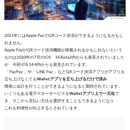
Apple Watch ULTRA
Apple Watch X
Apple Watch バンド
Apple イベント 2025
AppleCare+
AppleCare+値上げ
appleglass
appleglasses
appleintelligence
AppleTV
2021年にはApple PayでQRコード決済ができるようになるかもし
AppleWatch11
AppleWatchSE3
AppleWatchUltra3
れません。
Apple PayがQRコード決済機能が搭載されるかもしれないという
Appleイベント
Appleシリコン
Apple値上げ
ものは2020年の7月のiOS 14 Beta2内からも発見されていました
Apple値上げ2026
Apple初売り
Apple初売り2026
が、今回 iOS 14.4内からも発見されています。
Apple最新情報
AppStore
AppStore アプリ値上げ
「 PayPay 」や「 LINE Pay 」などQRコード決済アプリがアプリを
ARグラス
Beats by Dr.dre
Beats EP
立ち上げなくても
Walletアプリを立ち上げるだけで済み
Beats tour v2
Beats X
Canon
Canon C50
簡単に会計を行うことができるようになると期待されています。
いくつもある電子マネーサービスを
Walletアプリ上で一元化
で
Canon EOS R1
Canon EOS R5 MarkⅡ
Carkeys
き、そこから支払い方法を選択することもできるようになり
CES
CES 2026
Claude Fable 5
Claude Opus 5
これも利便性が向上するとされています。
coolpix P1100
CP+ 2025
CP+ 2026
CP+2026
cpplus2026
CPプラス2025
DJI
DJI 2025
DJI FLIP
DJI Matrice 4 シリーズ
DJI Mini 5 Pro