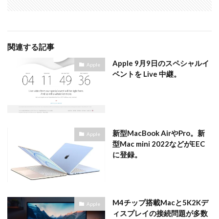
シグマ 135mm f/1.4
シグマ BF
シグマ BF 価格
シーピープラス2026
スクラッチゲート
スターリンク
スペースX
スマホ保険証
関連する記事
スマホ新法
スマートリング
ソニー
Apple 9月9日のスペシャルイ
ソニー 400 800
ソニー a v
ソニー α7v
Apple
ベントを Live 中継。
ソニー カメラ
ソニー タムロン買収
ソニー マクロ Gマスター
ソニーFX5
タムロン
タムロン 35-100 f2.8
タムロン 35-100mm f:2.8
ドル円
ドローン
ニコン
ニコン 2026
新型MacBook AirやPro。新
Apple
ニコン 24 70 2
ニコン 24 70 新型
ニコン Z6 3
型Mac mini 2022などがEEC
ニコン z9ii
ニコン Zf シルバー
ニコン ZR
に登録。
ニコン シネマカメラ
ニコン 大三元 2型
ニコン 新レンズ
ニコン 新型 大三元
ニコンZR
ネットフリックス 値上げ
ハッセルブラッド
M4チップ搭載Macと5K2Kデ
Apple
ピクセル11
フルスクリーンiPhone
ボケモンスター
ィスプレイの接続問題が多数