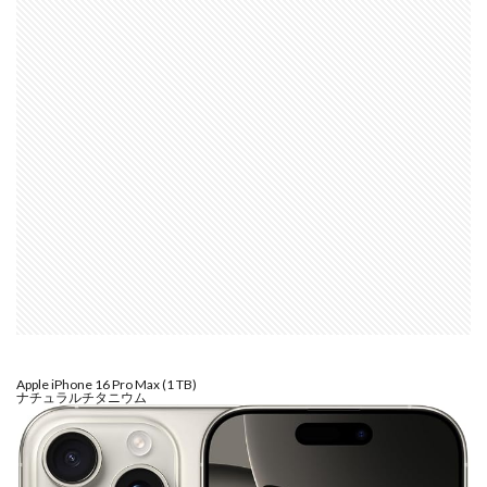
dji ミラーレスカメラ
DJI 新型
DMA
EOS C50
EOS R1
EOS R3 MarkⅡ
EOS R3 MarkⅡ 予想
EOS R5 MarkⅡ
EOS R6 Mark Ⅲ
EOS R6 MarkⅢ
EOS R8 Mark II
EOS RC
EOSR6M3
FE 24-200mm F2.8-4.5G OSS
FE 400-800mm F6.3-8 G
FE 50-105mm F2.8 G
FE 85mm F1.4 GM II
FE16mm F1.8 G
FE400-800mm F6.3-8 G
FRB
FX
FX5
Galaxy S24
GalaxyＳ25
GalaxyＳ25 ultra
GalaxyＳ25 エッジ
Google
GooglePixel
GPT-5.6
Hasselblad
Hasselblad X2D II 100C
HomePod
iMac
Apple iPhone 16 Pro Max (1 TB)
Instagram
iOS
iOS 16
iOS 17.3.1
ナチュラルチタニウム
iOS 17.4
iOS 18.3
iOS 26.4
iOS 27
iOS16
iPad
iPad mini
iPad Pro 2024
iPadOS 18.3
iPhone
iPhone 14 Plus