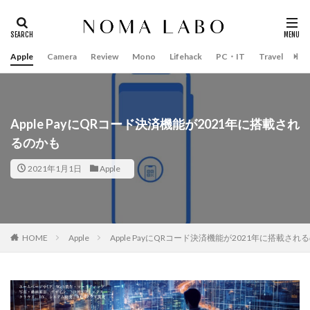
Apple
Camera
Review
Mono
Lifehack
PC・IT
Travel
Bo
タグ
#キャッシュレス
14インチ MacBook Pro 2022
15mm F1.4 DC | Contemporary
16インチ MacBook Pro 2022
Apple PayにQRコード決済機能が2021年に搭載され
るのかも
2018年 買って良かったもの
20周年 iPhone
35mm F1.4 DG II | Art
A18Pro MacBook
AI
2021年1月1日
Apple
AirPods Pro
AirPods Pro 2
AirPods Pro3
AirTag2
AIアレクサ
AIスマホ
Amazon初売り
Amazon福袋
Anker
Anthropic
Apple
HOME
Apple
Apple PayにQRコード決済機能が2021年に搭載され
Apple Gemini
Apple intelligence
Apple M3チップ
Apple Ring
Apple Vision Pro
Apple Watch 11
Apple Watch 2024
Apple Watch Pro
Apple Watch SE2
Apple Watch Series 8