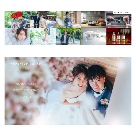
Nikon ZR
Nikon レンズ
Nikon 大三元レンズ
Nikon 新型
Nikon 新型カメラ
nikonz9ii
NikonZR
Nikonニコン大口径超望遠レンズ
NINTENDO SWITCH 2
nintendoswitch2
OM-1 Mark II
OM-3
OMDS OM-3
OpenAI
Otus ML 35mm
Otus ML 35mm 価格
Otus ML 35mm 発売日
Otus ML 35mm 発表日
P42i
PayPay
Pixel10a
Pixel11
Powerbeats Pro 2
powershotv1
RED WING
RED Zマウント
Review
RF 14mm F1.4L VCM
RF16 28mm F2 8 IS STM
RF300-600
RICOH
RICOH GRⅣ
Rollei
scratchgate
SIGMA
SIGMA 12mm F1.4 DC
SIGMA 200mm F2
SoftBank
sony
sony 16mm f1 8
SONY 24-70mm f/2.0
SONY FX3
SONY FX5
SONY α7V
SPACE X