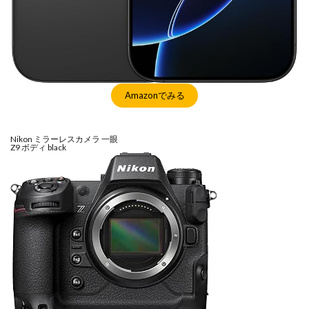
M4 iPad Air 発売日
M4 MacBook Air
M4 MacBook Pro
M5 MacBook Air
M5 MacBook Pro
M5MAX MacBook Pro
M5pro MacBook Pro
M5Pro/MAX MacBook Pro
M5Ultra
M6 MacBook Pro
M7Ultra
MacBook
Amazonでみる
MacBook 2026
MacBook Air
MacBook Air 2024
MacBook Air 2026
MacBook Air M4
MacBook Neo
Nikon ミラーレスカメラ 一眼
MacBook Pro
MacBook Pro 2024
Z9 ボディ black
MacBook Pro 2026
macOS Sequoia 15.3
macOS Tahoe 26.4
MacStudio
Mamiya
Microsoft
Moomshot AI
NIIKOR Z
nikkor
NIKKOR 70-200 f/2.8 VR S Ⅱ
NIKKOR Z
NIKKOR Z 120-300mm
NIKKOR Z 120-300mm f/2.8 TC
NIKKOR Z 24 70mm f:2 8 S Ⅱ
NIKKOR Z 24-105mm f/4-7.1