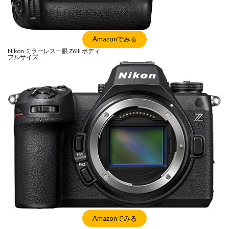
NIKKOR Z 24-70mm f/2.8 S II
NIKKOR Z 24-70mm f/2.8 S Ⅱ
NIKKOR Z 28-135mm f/4 PZ
Amazonでみる
NIKKOR Z 28-135mm f/4 PZ 発売
NIKKOR Z 35mm f/1.2 S
Nikon ミラーレス一眼 Z6III ボディ
フルサイズ
NIKKOR Z 35mm f/1.4
NIKKOR Z 35mm f/1.4 S
NIKKOR Z 70-200mm f/2.8 VR S II
NIKKOR Z 70-200mm f/2.8 VR S II 予約日
NIKKOR Z 70-200mm f/2.8 VR S II 価格
NIKKOR Z 70-200mm f/2.8 VR S II 発売日
Nikon
Nikon 2026
Nikon 2027
nikon 35mm 1.2
nikon 35mm f1.2
Nikon RED
Nikon RED買収
Nikon Z6 Ⅲ
Nikon Z6iii
Nikon Z6Ⅲ
Nikon Z7 Ⅲ
Nikon Z8
Nikon Z9
Nikon Z9 II
Nikon Z9 Ⅱ
Nikon Z90
Nikon Z9ii
Nikon Z9Ⅱ
Nikon ZED
Nikon Zf
Nikon Zf シルバー
Amazonでみる