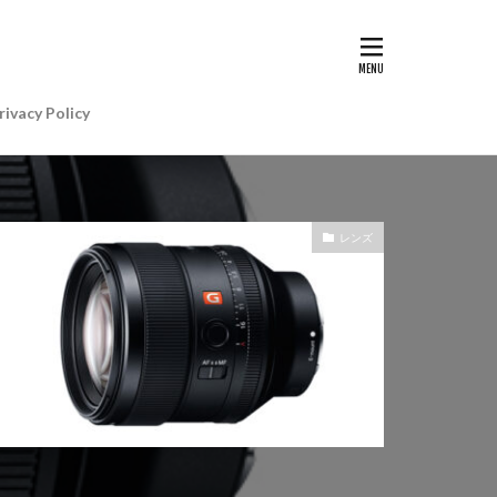
G II | Art
AIアレクサ
rivacy Policy
e Gemini
e Watch ULTRA
re+値上げ
レンズ
WatchSE3
6
Apple初売り
Beats by Dr.dre
anon EOS R5 MarkⅡ
CP+ 2025
IP
EOS C50
EOS R6 MarkⅢ