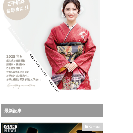
iPhoneサブスク
Leica
X MacBook Pro
ad Air スペック
Book Air
Pro
M5Ultra
ok Air 2024
 2024
a
Microsoft
IKKOR Z 120-300mm
最新記事
KOR Z 35mm f/1.4 S
0mm f/2.8 VR S II 価格
Camera
35mm 1.2