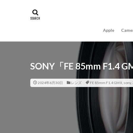
#キャッシュレス
16インチ MacBook 
A18Pro MacBook
Apple
Came
AIスマホ
Am
Apple intelligence
Apple Watch 2024
Apple Watch X
SONY「FE 85mm F1.
appleglass
a
AppleWatchUltra3
2024年6月30日
レンズ
FE 85mm F1.4 GM II
,
sony
,
Apple初売り2026
Beats EP
Bea
Carkeys
CES
CP+ 2026
C
DJI Matrice 4 シ
EOS R1
EOS 