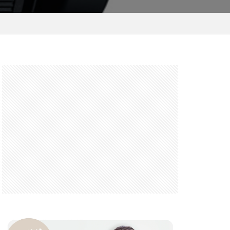
 F6.3-8 G
FRB
FX
GooglePixel
iOS
iOS 16
 mini
14 Pro Max
2026
バーカード
iPhone17 Air
iPhone17 Pro 価格
e17Air スペック
7e 価格
17series
ー
honeSE