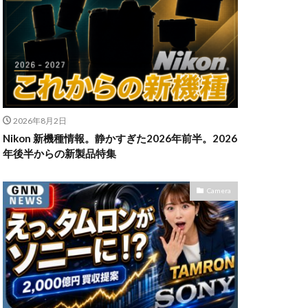
n Z6Ⅲ
ikon Z9ii
II
OM-3
2026年8月2日
発売日
Nikon 新機種情報。静かすぎた2026年前半。2026
powershotv1
年後半からの新製品特集
TM
RF300-600
SIGMA 200mm F2
Camera
X5
SONY α7V
TOR [X] Z Mount
uTube
Z 24 70 Ⅱ
発売日
Zマウント
アマゾン 初売り