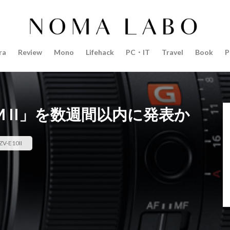
14インチ MacBook Pro 2022
15mm F1.4 DC | Contemporary
Pro 2022
2018年 買って良かったもの
20周年 iPhone
35mm F1.4 D
AI
AirPods Pro
AirPods Pro 2
AirPods Pro3
AirTag2
ra
Review
Mono
Lifehack
PC・IT
Travel
Book
P
azon初売り
Amazon福袋
Anker
Anthropic
Apple
Appl
Apple M3チップ
Apple Ring
Apple Vision Pro
Apple Watch 11
Apple Watch Pro
Apple Watch SE2
Apple Watch Series 8
Appl
Apple Watch バンド
Apple イベント 2025
AppleCare+
AppleCa
4 GM II」を数週間以内に発表か
ppleglasses
appleintelligence
AppleTV
AppleWatch11
Apple
Appleイベント
Appleシリコン
Apple値上げ
Apple値上げ202
ZV-E10II
Apple最新情報
AppStore
AppStore アプリ値上げ
ARグラス
ts tour v2
Beats X
Canon
Canon C50
Canon EOS R1
C
CES 2026
Claude Fable 5
Claude Opus 5
coolpix P1100
P+2026
cpplus2026
CPプラス2025
DJI
DJI 2025
DJI FL
リーズ
DJI Mini 5 Pro
dji ミラーレスカメラ
DJI 新型
DMA
R3 MarkⅡ
EOS R3 MarkⅡ 予想
EOS R5 MarkⅡ
EOS R6 Mark Ⅲ