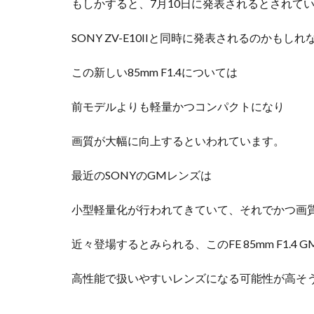
もしかすると、7月10日に発表されるとされて
iPhoneSE 4
SONY ZV-E10IIと同時に発表されるのかも
iPhone値上げ
Leica M EV1
この新しい85mm F1.4については
M2 Pro MacBook P
M4 iPad Air 価格
前モデルよりも軽量かつコンパクトになり
M5 MacBook Pro
画質が大幅に向上するといわれています。
M6 MacBook Pro
MacBook Air 2026
最近のSONYのGMレンズは
MacBook Pro 202
Moomshot AI
小型軽量化が行われてきていて、それでかつ画
NIKKOR Z 120-300
近々登場するとみられる、このFE 85mm F1.4 GM
NIKKOR Z 24-70mm 
NIKKOR Z 28-135
高性能で扱いやすいレンズになる可能性が高そ
NIKKOR Z 70-200mm
NIKKOR Z 70-200m