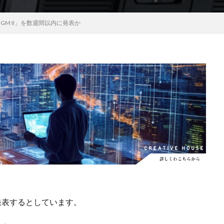
EOS RC
EOSR6M3
FE 24-200mm F2.8-4.5G OSS
FE 400-800mm
1.4 GM II」を数週間以内に発表か
8 G
FE 85mm F1.4 GM II
FE16mm F1.8 G
FE400-800mm F6.3-8 G
S24
GalaxyＳ25
GalaxyＳ25 ultra
GalaxyＳ25 エッジ
Google
selblad
Hasselblad X2D II 100C
HomePod
iMac
Instagram
OS 17.4
iOS 18.3
iOS 26.4
iOS 27
iOS16
iPad
iPad
iPadOS 18.3
iPhone
iPhone 14 Plus
iPhone 14 Pro
iPhone 
 機密情報流出
iPhone 2024
iPhone 2025
iPhone 2026
iPhone 2
iPhone Fold
iPhone Gemini
iPhone カメラ
iPhone マイナン
iPhone14
iPhone16
iPhone16E
iPhone16Pro
iPhone17
売日
iPhone17 Pro
iPhone17 Pro MAX
iPhone17 Pro MAX 価格
iPhone17 カラバリ
iPhone17 価格
iPhone17 値上げ
iPhon
iPhone17Air 価格
iPhone17Air 発売日
iPhone17e
iPhone1
iPhone17e 発売日
iPhone17e 発表日
iphone17promax
iphone
以内に発表するとしています。
iPhone18
iPhone18 Pro
iPhone18 カメラ
iPhone18 バッテリ
iPhone18Pro
iPhone18ProMAX
iPhone19
iPhoneAir2
iP