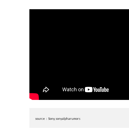
nikon 35mm f1.2
Nikon Z7 Ⅲ
Nikon Z9Ⅱ
Nikon 大三元レン
Nikonニコン大
OMDS OM-3
Otus ML 35mm 
RED WING
R
RICOH
RIC
SoftBank
so
SPACE X
SS
Vision Pro
v
Z5Ⅱ 修理
Z
source：Sony, sonyalpharumors
ZEISS Otus ML
Zレンズ
おす