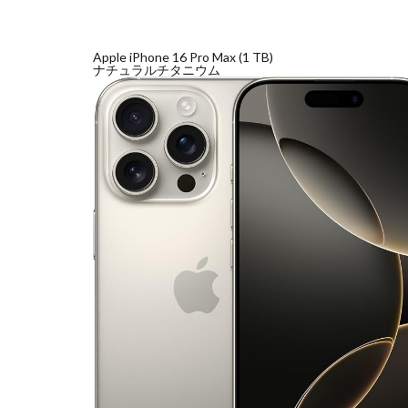
アレクサ
イ
インスタ長方形に
Apple iPhone 16 Pro Max (1 TB)
ナチュラルチタニウム
キャノン レンズ
シーピープラス20
スマートリング
ソニー タムロン買
タムロン 35-100mm 
ニコン 24 70 新型
ニコン 大三元 2型
ハッセルブラッド
マイナ保険証
ルミックス S1RⅡ
半導体不足
為替
為替情