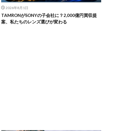
2026年8月1日
TAMRONがSONYの子会社に？2,000億円買収提
ャノン シネマカメラ
案、私たちのレンズ選びが変わる
 価格
スマホ新法
メラ
100 f2.8
70 2
コン シネマカメラ
クス 値上げ
ンバーカード
ー
リコー GR4
MacBook
円安
irTag
日銀