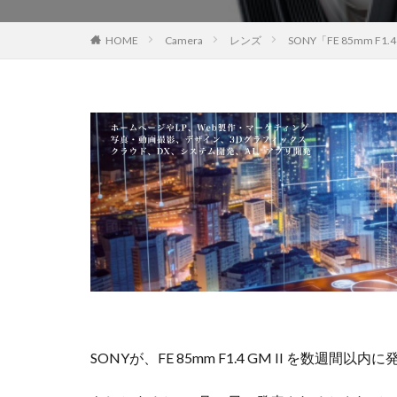
EOS R8 Mark II
HOME
Camera
レンズ
SONY「FE 85mm F
FE 50-105mm F2.
FX5
Galaxy 
GPT-5.6
Has
iOS 17.3.1
i
iPad Pro 2024
iPhone 18 Pro
iPhone Air 価格
iPhone 予約日
iPhone17 Air 発
iPhone17 Pro 違い
iPhone17Air 予想
iPhone17e 新色
SONYが、FE 85mm F1.4 GM II を数週間
iPhone17カメラ
iPhone18 価格