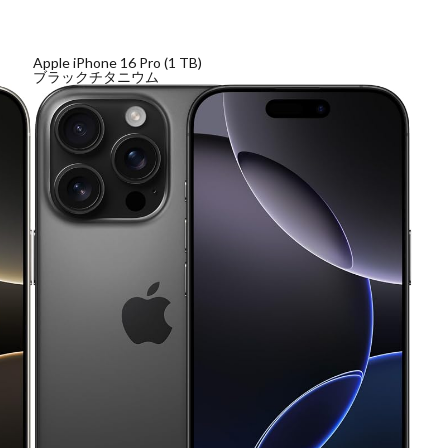
ンスタ リール 時間
インスタ縦長になった
インスタ表示戻す
なる直し方
オータス
カメラ
キャノン
キャノン C50
キ
Apple iPhone 16 Pro (1 TB)
ブラックチタニウム
コシナ
シグマ
シグマ 135mm f/1.4
シグマ BF
シグマ BF
26
スクラッチゲート
スターリンク
スペースX
スマホ保険証
ソニー
ソニー 400 800
ソニー a v
ソニー α7v
ソニー カ
収
ソニー マクロ Gマスター
ソニーFX5
タムロン
タムロン 35-
f:2.8
ドル円
ドローン
ニコン
ニコン 2026
ニコン 24 
ニコン Z6 3
ニコン z9ii
ニコン Zf シルバー
ニコン ZR
ニ
ニコン 新レンズ
ニコン 新型 大三元
ニコンZR
ネットフリッ
ピクセル11
フルスクリーンiPhone
ボケモンスター
マイナ
メモリチップ不足
メモリ高騰
ライカSL3
ライカSL3-S
リコ
ルミックスS1Rii
一眼レフ
人気ワイヤレスイヤフォン
低価格 
廉価版MacBook
折りたたみiPhone
新Siri
新型 ドローン
新型A
報
生成AI 最新
経済指標