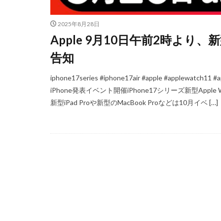
iPhoneSE 4
2025年8月28日
iPhone値上げ
Apple 9月10日午前2時より
Leica M EV1
告知
M2 Pro MacBook P
M4 iPad Air 価格
iphone17series #iphone17air #apple #applewat
M5 MacBook Pro
iPhone発表イベント開催iPhone17シリーズ新型Apple
M6 MacBook Pro
新型iPad Proや新型のMacBook Proなどは10月イベ […]
MacBook Air 2026
MacBook Pro 202
Moomshot AI
NIKKOR Z 120-300
NIKKOR Z 24-70mm 
NIKKOR Z 28-135
NIKKOR Z 70-200mm
NIKKOR Z 70-200m