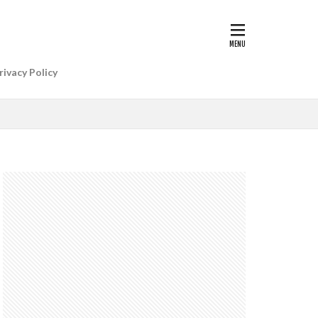
G II | Art
AIアレクサ
rivacy Policy
e Gemini
e Watch ULTRA
re+値上げ
WatchSE3
6
Apple初売り
Beats by Dr.dre
anon EOS R5 MarkⅡ
CP+ 2025
IP
EOS C50
EOS R6 MarkⅢ