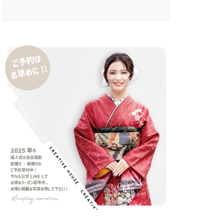
 F6.3-8 G
FRB
FX
GooglePixel
iOS
iOS 16
 mini
14 Pro Max
2026
バーカード
iPhone17 Air
iPhone17 Pro 価格
e17Air スペック
7e 価格
17series
ー
honeSE