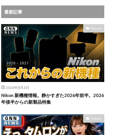
iPhoneサブスク
最新記事
Leica
X MacBook Pro
Camera
ad Air スペック
Book Air
Pro
M5Ultra
ok Air 2024
 2024
a
Microsoft
2026年8月2日
IKKOR Z 120-300mm
Nikon 新機種情報。静かすぎた2026年前半。2026
年後半からの新製品特集
KOR Z 35mm f/1.4 S
Camera
0mm f/2.8 VR S II 価格
35mm 1.2