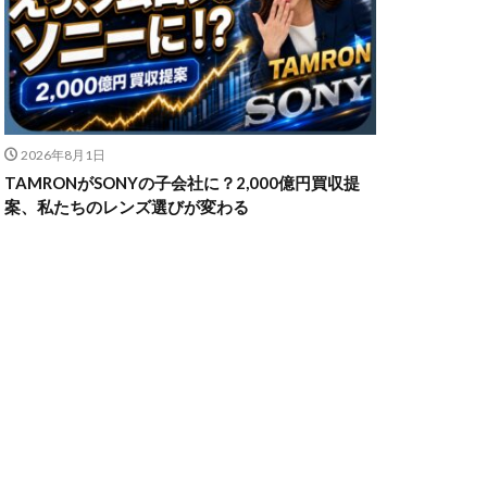
n Z6Ⅲ
ikon Z9ii
2026年8月1日
II
OM-3
TAMRONがSONYの子会社に？2,000億円買収提
発売日
案、私たちのレンズ選びが変わる
powershotv1
TM
RF300-600
SIGMA 200mm F2
X5
SONY α7V
TOR [X] Z Mount
uTube
Z 24 70 Ⅱ
発売日
Zマウント
アマゾン 初売り