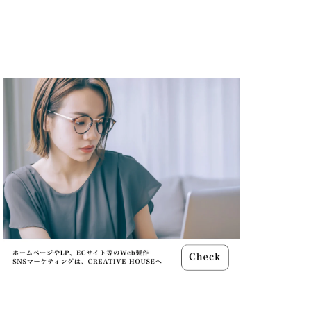
ャノン シネマカメラ
 価格
スマホ新法
メラ
100 f2.8
70 2
コン シネマカメラ
クス 値上げ
ンバーカード
ー
リコー GR4
MacBook
円安
irTag
日銀