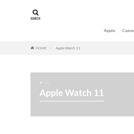
#キャッシュレス
16インチ MacBook 
A18Pro MacBook
Apple
Came
AIスマホ
Am
Apple intelligence
HOME
Apple Watch 11
Apple Watch 2024
Apple Watch X
appleglass
a
AppleWatchUltra3
TAG
Apple初売り2026
Apple Watch 11
Beats EP
Bea
Carkeys
CES
CP+ 2026
C
DJI Matrice 4 シ
EOS R1
EOS 