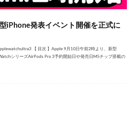
iPhoneSE 4 いつ
iPhoneSE 4 リーク
iPhoneSE4
iPhoneSE4 価格
iPhone規制
iRing
KDDI
Kimi K3
KOMODO-X Z Mount
、新型iPhone発表イベント開催を正式に
Leica Q3 monochrome
Leica SL3-S
LINE
LINEヤフー
M2 MA
ro
M2Pro MacBook Pro
M3 MacBook Air
M4 iPad Air
M4 iP
M4 iPad Air 発売日
M4 MacBook Air
M4 MacBook Pro
M5 Mac
ch11 #applewatchultra3 【 目次 】Apple 9月10日午前2時より、新型
M5MAX MacBook Pro
M5pro MacBook Pro
M5Pro/MAX MacBook 
 WatchシリーズAirPods Pro 3予約開始日や発売日M5チップ搭載の
M7Ultra
MacBook
MacBook 2026
MacBook Air
MacBo
MacBook Air M4
MacBook Neo
MacBook Pro
MacBook Pro
6
macOS Sequoia 15.3
macOS Tahoe 26.4
MacStudio
Mamiy
NIIKOR Z
nikkor
NIKKOR 70-200 f/2.8 VR S Ⅱ
NIKKOR Z
N
mm f/2.8 TC
NIKKOR Z 24 70mm f:2 8 S Ⅱ
NIKKOR Z 24-105mm f/4-7.1
f/2.8 S II
NIKKOR Z 24-70mm f/2.8 S Ⅱ
NIKKOR Z 28-135mm f/4 PZ
mm f/4 PZ 発売
NIKKOR Z 35mm f/1.2 S
NIKKOR Z 35mm f/1.4
NIK
 f/2.8 VR S II
NIKKOR Z 70-200mm f/2.8 VR S II 予約日
NIKKOR Z 70-20
m f/2.8 VR S II 発売日
Nikon
Nikon 2026
Nikon 2027
nikon 