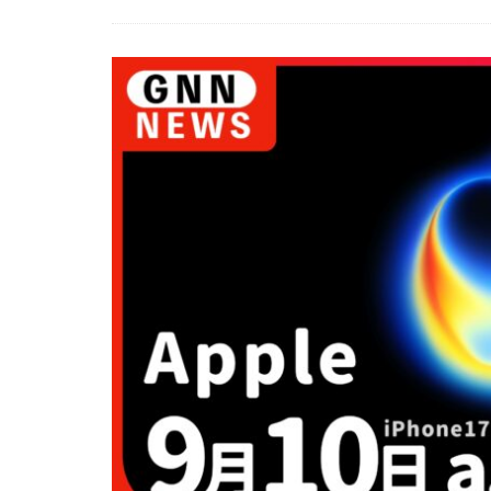
EOS R8 Mark II
FE 50-105mm F2.
FX5
Galaxy 
GPT-5.6
Has
iOS 17.3.1
i
iPad Pro 2024
iPhone 18 Pro
iPhone Air 価格
iPhone 予約日
iPhone17 Air 発
iPhone17 Pro 違い
iPhone17Air 予想
iPhone17e 新色
iPhone17カメラ
iPhone18 価格