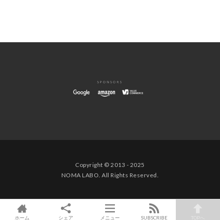
Copyright © 2013 - 2025
NOMA LABO. All Rights Reserved.
ホーム
シェア
メニュー
SUBSCRIBE
TOPへ