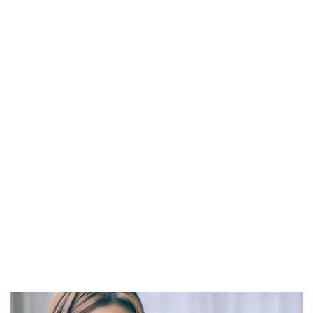
SSD高騰
STARLINK
SunDisk
SurfaceBook
TAMRON
V-RAPTOR [X] Z Mount
Vision Pro
visionpro
watchOS
watchOS 11.3
WWDC 2026
YCC
YouTube
Z 24 70 Ⅱ
Z5Ⅱ 修理
Z6Ⅲ 修理
Z9
Z9 ファーム
Z9ii スペック
Z9ii 価格
Z9ii 発売日
ZEISS Otus ML
Zf
zf シルバー
Zf ファーム
ZR 修理
ZV-E10II
Zシネマ
Zマウント
Zレンズ
おすすめ Mac アプリ
アップル 2026
アップル 初売り
アップルAI
アマゾン 初売り
アレクサ
インスタ リール 時間
インスタ縦長になった
インスタ表示戻す
インスタ長方形になる直し方
オータス
カメラ
キャノン
キャノン C50
キャノン シネマカメラ
キャノン レンズ
コシナ
シグマ