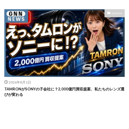
Nikon ZR
Nikon レンズ
Nikon 大三元レンズ
Nikon 新型
Nikon 新型カメラ
nikonz9ii
Camera
NikonZR
Nikonニコン大口径超望遠レンズ
NINTENDO SWITCH 2
nintendoswitch2
OM-1 Mark II
OM-3
OMDS OM-3
OpenAI
Otus ML 35mm
Otus ML 35mm 価格
Otus ML 35mm 発売日
Otus ML 35mm 発表日
P42i
PayPay
Pixel10a
Pixel11
Powerbeats Pro 2
powershotv1
RED WING
RED Zマウント
Review
RF 14mm F1.4L VCM
2026年8月1日
RF16 28mm F2 8 IS STM
RF300-600
RICOH
TAMRONがSONYの子会社に？2,000億円買収提案、私たちのレンズ選
びが変わる
RICOH GRⅣ
Rollei
scratchgate
SIGMA
SIGMA 12mm F1.4 DC
SIGMA 200mm F2
SoftBank
sony
sony 16mm f1 8
SONY 24-70mm f/2.0
SONY FX3
SONY FX5
SONY α7V
SPACE X