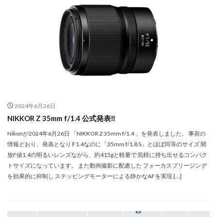
dji ミラーレスカメラ
DJI 新型
DMA
EOS C50
EOS R1
EOS R3 MarkⅡ
EOS R3 MarkⅡ 予想
EOS R5 MarkⅡ
EOS R6 Mark Ⅲ
EOS R6 MarkⅢ
EOS R8 Mark II
EOS RC
EOSR6M3
FE 24-200mm F2.8-4.5G OSS
FE 400-800mm F6.3-8 G
FE 50-105mm F2.8 G
FE 85mm F1.4 GM II
FE16mm F1.8 G
FE400-800mm F6.3-8 G
FRB
2024年6月26日
FX
FX5
Galaxy S24
GalaxyＳ25
NIKKOR Z 35mm f/1.4 公式発表‼️
GalaxyＳ25 ultra
GalaxyＳ25 エッジ
Google
Nikonが2024年6月26日 「NIKKOR Z 35mm f/1.4 」を発表しました。 事前の
GooglePixel
GPT-5.6
Hasselblad
情報どおり、発表となり F1.4なのに「35mm f/1.8 S」とほぼ同等のサイズ 開
放F値1.4の明るいレンズながら、約415gと軽量で 気軽に持ち出せるコンパク
Hasselblad X2D II 100C
HomePod
iMac
トサイズになっています。 また動画撮影に配慮した フォーカスブリージング
Instagram
iOS
iOS 16
iOS 17.3.1
を効果的に抑制し ステッピングモーターによる静かなAFを実現 […]
iOS 17.4
iOS 18.3
iOS 26.4
iOS 27
iOS16
iPad
iPad mini
iPad Pro 2024
iPadOS 18.3
iPhone
iPhone 14 Plus