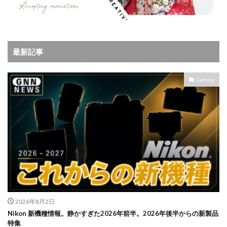
NIKKOR Z 24-70mm f/2.8 S II
NIKKOR Z 24-70mm f/2.8 S Ⅱ
NIKKOR Z 28-135mm f/4 PZ
NIKKOR Z 28-135mm f/4 PZ 発売
NIKKOR Z 35mm f/1.2 S
最新記事
NIKKOR Z 35mm f/1.4
NIKKOR Z 35mm f/1.4 S
NIKKOR Z 70-200mm f/2.8 VR S II
Camera
NIKKOR Z 70-200mm f/2.8 VR S II 予約日
NIKKOR Z 70-200mm f/2.8 VR S II 価格
NIKKOR Z 70-200mm f/2.8 VR S II 発売日
Nikon
Nikon 2026
Nikon 2027
nikon 35mm 1.2
nikon 35mm f1.2
Nikon RED
Nikon RED買収
Nikon Z6 Ⅲ
Nikon Z6iii
Nikon Z6Ⅲ
Nikon Z7 Ⅲ
Nikon Z8
Nikon Z9
Nikon Z9 II
Nikon Z9 Ⅱ
Nikon Z90
Nikon Z9ii
Nikon Z9Ⅱ
2026年8月2日
Nikon 新機種情報。静かすぎた2026年前半。2026年後半からの新製品
Nikon ZED
Nikon Zf
Nikon Zf シルバー
特集