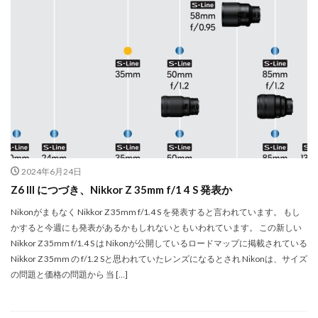
iPhone 14 Pro
iPhone 14 Pro Max
iPhone 18 Pro 機密情報流出
iPhone 2024
iPhone 2025
iPhone 2026
iPhone 22026
iPhone Air 価格
iPhone Fold
iPhone Gemini
iPhone カメラ
iPhone マイナンバーカード
iPhone 予約日
iPhone14
iPhone16
iPhone16E
iPhone16Pro
iPhone17
iPhone17 Air
iPhone17 Air 発売日
iPhone17 Pro
2024年6月24日
Z6 III につづき、Nikkor Z 35mm f/1 4 S 発表か
iPhone17 Pro MAX
iPhone17 Pro MAX 価格
iPhone17 Pro 価格
iPhone17 Pro 違い
Nikonがまもなく Nikkor Z 35mm f/1.4 S を発表すると言われています。 もし
かすると今週にも発表があるかもしれないともいわれています。 この新しい
iPhone17 カラバリ
iPhone17 価格
Nikkor Z 35mm f/1.4 S は Nikonが公開しているロードマップに掲載されている
iPhone17 値上げ
iPhone17Air スペック
Nikkor Z 35mm の f/1.2 Sと思われていたレンズになるとされ Nikonは、サイズ
の問題と価格の問題から 当 […]
iPhone17Air 予想
iPhone17Air 価格
iPhone17Air 発売日
iPhone17e
iPhone17e 価格