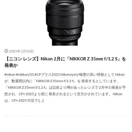
Apple Watch ULTRA
Apple Watch X
Apple Watch バンド
Apple イベント 2025
AppleCare+
AppleCare+値上げ
appleglass
appleglasses
appleintelligence
AppleTV
AppleWatch11
AppleWatchSE3
AppleWatchUltra3
2025年1月30日
Appleイベント
Appleシリコン
Apple値上げ
【ニコン レンズ】Nikon 2月に「NIKKOR Z 35mm f/1.2 S」を
Apple値上げ2026
Apple初売り
Apple初売り2026
発表か
Apple最新情報
AppStore
AppStore アプリ値上げ
#nikon #nikkorz35 #CPプラス2025 Nikoneyeが確度の高い情報として Nikon
ARグラス
Beats by Dr.dre
Beats EP
が、数週間以内に「NIKKOR Z 35mm f/1.2 S」を 発表するとしています。
Beats tour v2
Beats X
Canon
Canon C50
「NIKKOR Z 35mm f/1.2 S」は以前より噂があったレンズで 2月中の発表が予
想され、CP+ 2025より前に 発表されるという見方がされています。 Nikon
Canon EOS R1
Canon EOS R5 MarkⅡ
Carkeys
は、CP+ 2025 付近で […]
CES
CES 2026
Claude Fable 5
Claude Opus 5
coolpix P1100
CP+ 2025
CP+ 2026
CP+2026
cpplus2026
CPプラス2025
DJI
DJI 2025
DJI FLIP
DJI Matrice 4 シリーズ
DJI Mini 5 Pro