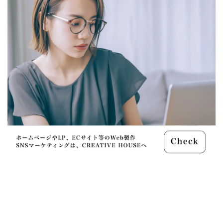
シグマ 135mm f/1.4
シグマ BF
シグマ BF 価格
シーピープラス2026
スクラッチゲート
スターリンク
スペースX
スマホ保険証
スマホ新法
スマートリング
ソニー
ソニー 400 800
ソニー a v
ソニー α7v
ソニー カメラ
ソニー タムロン買収
ソニー マクロ Gマスター
ソニーFX5
タムロン
タムロン 35-100 f2.8
タムロン 35-100mm f:2.8
ドル円
ドローン
ニコン
ニコン 2026
ニコン 24 70 2
ニコン 24 70 新型
ニコン Z6 3
ニコン z9ii
ニコン Zf シルバー
ニコン ZR
ニコン シネマカメラ
ニコン 大三元 2型
ニコン 新レンズ
ニコン 新型 大三元
ニコンZR
ネットフリックス 値上げ
ハッセルブラッド
ピクセル11
フルスクリーンiPhone
ボケモンスター