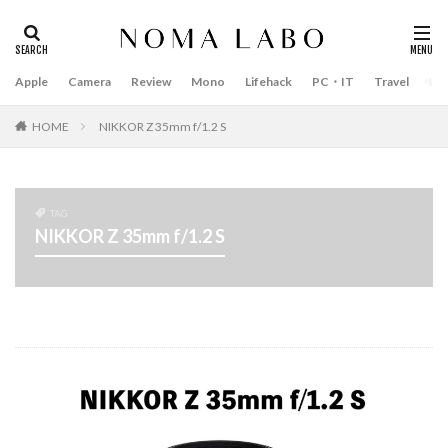
Apple
Camera
Review
Mono
Lifehack
PC・IT
Travel
Bo
タグ
#キャッシュレス
14インチ MacBook Pro 2022
HOME
NIKKOR Z 35mm f/1.2 S
15mm F1.4 DC | Contemporary
16インチ MacBook Pro 2022
2018年 買って良かったもの
20周年 iPhone
TAG
NIKKOR Z 35mm f/1.2 S
35mm F1.4 DG II | Art
A18Pro MacBook
AI
AirPods Pro
AirPods Pro 2
AirPods Pro3
AirTag2
AIアレクサ
AIスマホ
Amazon初売り
Amazon福袋
Anker
Anthropic
Apple
Apple Gemini
Apple intelligence
Apple M3チップ
Apple Ring
Apple Vision Pro
Apple Watch 11
Apple Watch 2024
Apple Watch Pro
Apple Watch SE2
Apple Watch Series 8