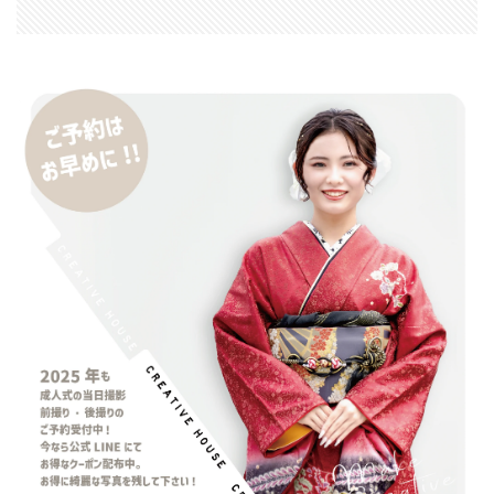
M4 iPad Air 発売日
M4 MacBook Air
M4 MacBook Pro
M5 MacBook Air
M5 MacBook Pro
M5MAX MacBook Pro
M5pro MacBook Pro
M5Pro/MAX MacBook Pro
M5Ultra
M6 MacBook Pro
M7Ultra
MacBook
MacBook 2026
MacBook Air
MacBook Air 2024
MacBook Air 2026
MacBook Air M4
MacBook Neo
MacBook Pro
MacBook Pro 2024
MacBook Pro 2026
macOS Sequoia 15.3
macOS Tahoe 26.4
MacStudio
Mamiya
Microsoft
Moomshot AI
NIIKOR Z
nikkor
NIKKOR 70-200 f/2.8 VR S Ⅱ
NIKKOR Z
NIKKOR Z 120-300mm
NIKKOR Z 120-300mm f/2.8 TC
NIKKOR Z 24 70mm f:2 8 S Ⅱ
NIKKOR Z 24-105mm f/4-7.1