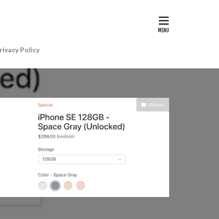
G II | Art
AIアレクサ
rivacy Policy
e Gemini
e Watch ULTRA
re+値上げ
iPhone
WatchSE3
6
Apple初売り
Beats by Dr.dre
anon EOS R5 MarkⅡ
CP+ 2025
IP
EOS C50
EOS R6 MarkⅢ