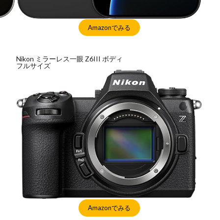
ンスタ リール 時間
インスタ縦長になった
インスタ表示戻す
Amazonでみる
なる直し方
オータス
カメラ
キャノン
キャノン C50
キ
コシナ
シグマ
シグマ 135mm f/1.4
シグマ BF
シグマ BF
26
スクラッチゲート
スターリンク
スペースX
スマホ保険証
Nikon ミラーレス一眼 Z6III ボディ
フルサイズ
ソニー
ソニー 400 800
ソニー a v
ソニー α7v
ソニー カ
収
ソニー マクロ Gマスター
ソニーFX5
タムロン
タムロン 35-
f:2.8
ドル円
ドローン
ニコン
ニコン 2026
ニコン 24 
ニコン Z6 3
ニコン z9ii
ニコン Zf シルバー
ニコン ZR
ニ
ニコン 新レンズ
ニコン 新型 大三元
ニコンZR
ネットフリッ
ピクセル11
フルスクリーンiPhone
ボケモンスター
マイナ
メモリチップ不足
メモリ高騰
ライカSL3
ライカSL3-S
リコ
ルミックスS1Rii
一眼レフ
人気ワイヤレスイヤフォン
低価格 
廉価版MacBook
折りたたみiPhone
新Siri
新型 ドローン
新型A
報
生成AI 最新
経済指標
Amazonでみる