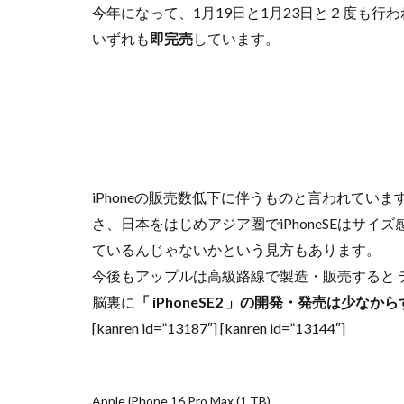
今年になって、1月19日と1月23日と２度も行
iPhoneSE 4
いずれも
即完売
しています。
iPhone値上げ
Leica M EV1
M2 Pro MacBook P
M4 iPad Air 価格
M5 MacBook Pro
M6 MacBook Pro
iPhoneの販売数低下に伴うものと言われていま
MacBook Air 2026
さ、日本をはじめアジア圏でiPhoneSEはサ
MacBook Pro 202
ているんじゃないかという見方もあります。
Moomshot AI
今後もアップルは高級路線で製造・販売すると 
NIKKOR Z 120-300
脳裏に
「 iPhoneSE2 」の開発・発売は少なか
NIKKOR Z 24-70mm 
[kanren id=”13187″] [kanren id=”13144″]
NIKKOR Z 28-135
NIKKOR Z 70-200mm
Apple iPhone 16 Pro Max (1 TB)
NIKKOR Z 70-200m