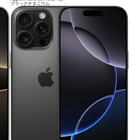
ブラックチタニウム
Nikon RED
Nikon RED買収
Nikon Z6 Ⅲ
Nikon Z6iii
Niko
Nikon Z8
Nikon Z9
Nikon Z9 II
Nikon Z9 Ⅱ
Nikon Z90
N
Nikon ZED
Nikon Zf
Nikon Zf シルバー
Nikon ZR
Nikon レンズ
ズ
Nikon 新型
Nikon 新型カメラ
nikonz9ii
NikonZR
口径超望遠レンズ
NINTENDO SWITCH 2
nintendoswitch2
OM-1 Mark 
OpenAI
Otus ML 35mm
Otus ML 35mm 価格
Otus ML 35mm 
発表日
P42i
PayPay
Pixel10a
Pixel11
Powerbeats Pro 2
ED Zマウント
Review
RF 14mm F1.4L VCM
RF16 28mm F2 8 IS S
OH GRⅣ
Rollei
scratchgate
SIGMA
SIGMA 12mm F1.4 DC
ny
sony 16mm f1 8
SONY 24-70mm f/2.0
SONY FX3
SONY F
D高騰
STARLINK
SunDisk
SurfaceBook
TAMRON
V-RAP
isionpro
watchOS
watchOS 11.3
WWDC 2026
YCC
Yo
6Ⅲ 修理
Z9
Z9 ファーム
Z9ii スペック
Z9ii 価格
Z9ii 
Zf
zf シルバー
Zf ファーム
ZR 修理
ZV-E10II
Zシネマ
すめ Mac アプリ
アップル 2026
アップル 初売り
アップルAI