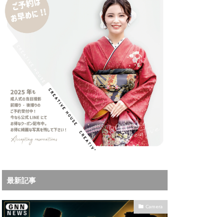
iPhoneサブスク
Leica
X MacBook Pro
ad Air スペック
Book Air
Pro
M5Ultra
ok Air 2024
 2024
a
Microsoft
IKKOR Z 120-300mm
最新記事
KOR Z 35mm f/1.4 S
0mm f/2.8 VR S II 価格
Camera
35mm 1.2