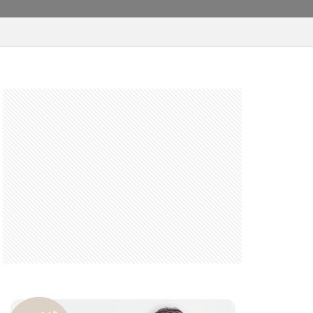
 F6.3-8 G
FRB
FX
GooglePixel
iOS
iOS 16
 mini
14 Pro Max
2026
バーカード
iPhone17 Air
iPhone17 Pro 価格
e17Air スペック
7e 価格
17series
ー
honeSE