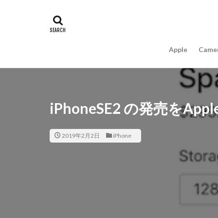
#キャッシュレス
16インチ MacBook 
A18Pro MacBook
Apple
Came
AIスマホ
Am
Apple intelligence
Apple Watch 2024
Apple Watch X
iPhoneSE2 の発売をA
appleglass
a
AppleWatchUltra3
2019年2月2日
iPhone
Apple初売り2026
Beats EP
Bea
Carkeys
CES
CP+ 2026
C
DJI Matrice 4 シ
EOS R1
EOS 