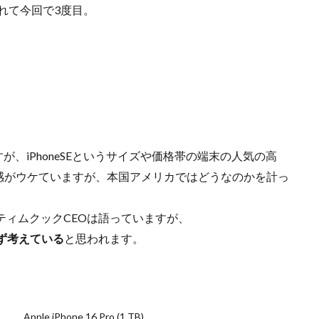
われて今回で3度目。
iPhoneSE 4 いつ
iPhoneSE 4 リーク
iPhoneSE4
iPhoneSE4 価格
iPhone規制
iRing
KDDI
Kimi K3
KOMODO-X Z Mount
Leica Q3 monochrome
Leica SL3-S
LINE
LINEヤフー
M2 MA
ro
M2Pro MacBook Pro
M3 MacBook Air
M4 iPad Air
M4 iP
M4 iPad Air 発売日
M4 MacBook Air
M4 MacBook Pro
M5 Mac
M5MAX MacBook Pro
M5pro MacBook Pro
M5Pro/MAX MacBook 
M7Ultra
MacBook
MacBook 2026
MacBook Air
MacBo
すが、iPhoneSEというサイズや価格帯の端末の人気の高
MacBook Air M4
MacBook Neo
MacBook Pro
MacBook Pro
イズ感がウケていますが、本国アメリカではどうなのかを計っ
6
macOS Sequoia 15.3
macOS Tahoe 26.4
MacStudio
Mamiy
NIIKOR Z
nikkor
NIKKOR 70-200 f/2.8 VR S Ⅱ
NIKKOR Z
N
ティムクックCEOは語っていますが、
mm f/2.8 TC
NIKKOR Z 24 70mm f:2 8 S Ⅱ
NIKKOR Z 24-105mm f/4-7.1
らず考えている
と思われます。
f/2.8 S II
NIKKOR Z 24-70mm f/2.8 S Ⅱ
NIKKOR Z 28-135mm f/4 PZ
mm f/4 PZ 発売
NIKKOR Z 35mm f/1.2 S
NIKKOR Z 35mm f/1.4
NIK
 f/2.8 VR S II
NIKKOR Z 70-200mm f/2.8 VR S II 予約日
NIKKOR Z 70-20
Apple iPhone 16 Pro (1 TB)
m f/2.8 VR S II 発売日
Nikon
Nikon 2026
Nikon 2027
nikon 