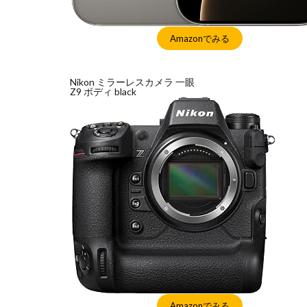
アレクサ
イ
Amazonでみる
インスタ長方形に
キャノン レンズ
シーピープラス20
Nikon ミラーレスカメラ 一眼
Z9 ボディ black
スマートリング
ソニー タムロン買
タムロン 35-100mm 
ニコン 24 70 新型
ニコン 大三元 2型
ハッセルブラッド
マイナ保険証
ルミックス S1RⅡ
半導体不足
為替
為替情
Amazonでみる