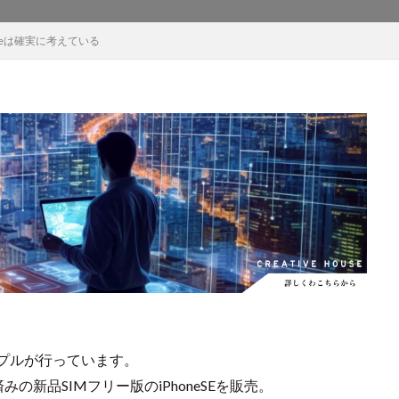
EOS RC
EOSR6M3
FE 24-200mm F2.8-4.5G OSS
FE 400-800mm
ppleは確実に考えている
8 G
FE 85mm F1.4 GM II
FE16mm F1.8 G
FE400-800mm F6.3-8 G
S24
GalaxyＳ25
GalaxyＳ25 ultra
GalaxyＳ25 エッジ
Google
selblad
Hasselblad X2D II 100C
HomePod
iMac
Instagram
OS 17.4
iOS 18.3
iOS 26.4
iOS 27
iOS16
iPad
iPad
iPadOS 18.3
iPhone
iPhone 14 Plus
iPhone 14 Pro
iPhone 
 機密情報流出
iPhone 2024
iPhone 2025
iPhone 2026
iPhone 2
iPhone Fold
iPhone Gemini
iPhone カメラ
iPhone マイナン
iPhone14
iPhone16
iPhone16E
iPhone16Pro
iPhone17
売日
iPhone17 Pro
iPhone17 Pro MAX
iPhone17 Pro MAX 価格
iPhone17 カラバリ
iPhone17 価格
iPhone17 値上げ
iPhon
iPhone17Air 価格
iPhone17Air 発売日
iPhone17e
iPhone1
iPhone17e 発売日
iPhone17e 発表日
iphone17promax
iphone
プルが行っています。
iPhone18
iPhone18 Pro
iPhone18 カメラ
iPhone18 バッテリ
の新品SIMフリー版のiPhoneSEを販売。
iPhone18Pro
iPhone18ProMAX
iPhone19
iPhoneAir2
iP