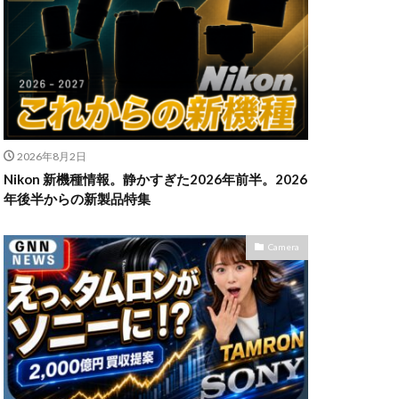
n Z6Ⅲ
ikon Z9ii
II
OM-3
2026年8月2日
発売日
Nikon 新機種情報。静かすぎた2026年前半。2026
powershotv1
年後半からの新製品特集
TM
RF300-600
SIGMA 200mm F2
Camera
X5
SONY α7V
TOR [X] Z Mount
uTube
Z 24 70 Ⅱ
発売日
Zマウント
アマゾン 初売り