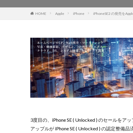
EOS R8 Mark II
HOME
Apple
iPhone
iPhoneSE2 の発売をA
FE 50-105mm F2.
FX5
Galaxy 
GPT-5.6
Has
iOS 17.3.1
i
iPad Pro 2024
iPhone 18 Pro
iPhone Air 価格
iPhone 予約日
iPhone17 Air 発
iPhone17 Pro 違い
iPhone17Air 予想
iPhone17e 新色
3度目の、
iPhone SE ( Unlocked )
のセールをアッ
iPhone17カメラ
アップルが
iPhone SE ( Unlocked )
の認定整備品済み
iPhone18 価格