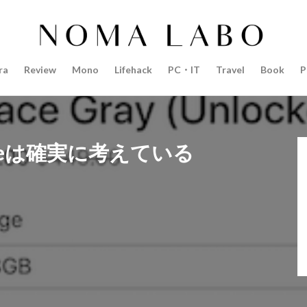
14インチ MacBook Pro 2022
15mm F1.4 DC | Contemporary
Pro 2022
2018年 買って良かったもの
20周年 iPhone
35mm F1.4 D
AI
AirPods Pro
AirPods Pro 2
AirPods Pro3
AirTag2
ra
Review
Mono
Lifehack
PC・IT
Travel
Book
P
azon初売り
Amazon福袋
Anker
Anthropic
Apple
Appl
Apple M3チップ
Apple Ring
Apple Vision Pro
Apple Watch 11
Apple Watch Pro
Apple Watch SE2
Apple Watch Series 8
Appl
Apple Watch バンド
Apple イベント 2025
AppleCare+
AppleCa
ppleは確実に考えている
ppleglasses
appleintelligence
AppleTV
AppleWatch11
Apple
Appleイベント
Appleシリコン
Apple値上げ
Apple値上げ202
Apple最新情報
AppStore
AppStore アプリ値上げ
ARグラス
ts tour v2
Beats X
Canon
Canon C50
Canon EOS R1
C
CES 2026
Claude Fable 5
Claude Opus 5
coolpix P1100
P+2026
cpplus2026
CPプラス2025
DJI
DJI 2025
DJI FL
リーズ
DJI Mini 5 Pro
dji ミラーレスカメラ
DJI 新型
DMA
R3 MarkⅡ
EOS R3 MarkⅡ 予想
EOS R5 MarkⅡ
EOS R6 Mark Ⅲ