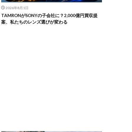
2026年8月1日
TAMRONがSONYの子会社に？2,000億円買収提
ャノン シネマカメラ
案、私たちのレンズ選びが変わる
 価格
スマホ新法
メラ
100 f2.8
70 2
コン シネマカメラ
クス 値上げ
ンバーカード
ー
リコー GR4
MacBook
円安
irTag
日銀