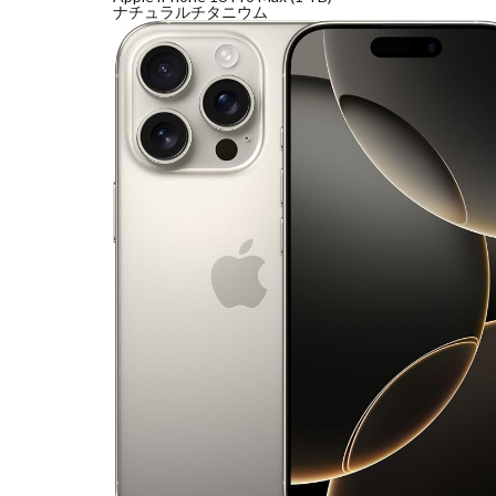
ナチュラルチタニウム
nikon 35mm f1.2
Nikon Z7 Ⅲ
Nikon Z9Ⅱ
Nikon 大三元レン
Nikonニコン大
OMDS OM-3
Otus ML 35mm 
RED WING
R
RICOH
RIC
SoftBank
so
SPACE X
SS
Vision Pro
v
Z5Ⅱ 修理
Z
ZEISS Otus ML
Zレンズ
おす