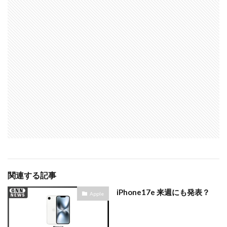
シグマ 135mm f/1.4
シグマ BF
シグマ BF 価格
シーピープラス2026
スクラッチゲート
スターリンク
スペースX
スマホ保険証
スマホ新法
スマートリング
ソニー
ソニー 400 800
ソニー a v
ソニー α7v
ソニー カメラ
ソニー タムロン買収
ソニー マクロ Gマスター
ソニーFX5
タムロン
タムロン 35-100 f2.8
タムロン 35-100mm f:2.8
ドル円
ドローン
ニコン
ニコン 2026
ニコン 24 70 2
ニコン 24 70 新型
ニコン Z6 3
ニコン z9ii
ニコン Zf シルバー
ニコン ZR
ニコン シネマカメラ
ニコン 大三元 2型
関連する記事
ニコン 新レンズ
ニコン 新型 大三元
ニコンZR
iPhone17e 来週にも発表？
Apple
ネットフリックス 値上げ
ハッセルブラッド
ピクセル11
フルスクリーンiPhone
ボケモンスター