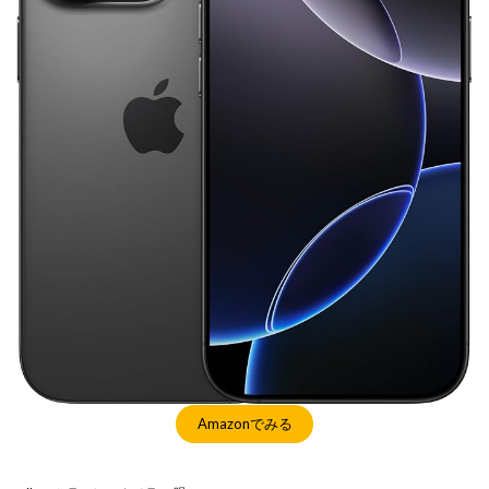
M4 iPad Air 発売日
M4 MacBook Air
M4 MacBook Pro
M5 MacBook Air
M5 MacBook Pro
M5MAX MacBook Pro
M5pro MacBook Pro
M5Pro/MAX MacBook Pro
M5Ultra
M6 MacBook Pro
M7Ultra
MacBook
MacBook 2026
MacBook Air
MacBook Air 2024
MacBook Air 2026
MacBook Air M4
MacBook Neo
MacBook Pro
MacBook Pro 2024
MacBook Pro 2026
macOS Sequoia 15.3
macOS Tahoe 26.4
MacStudio
Mamiya
Microsoft
Moomshot AI
NIIKOR Z
nikkor
NIKKOR 70-200 f/2.8 VR S Ⅱ
NIKKOR Z
NIKKOR Z 120-300mm
NIKKOR Z 120-300mm f/2.8 TC
Amazonでみる
NIKKOR Z 24 70mm f:2 8 S Ⅱ
NIKKOR Z 24-105mm f/4-7.1