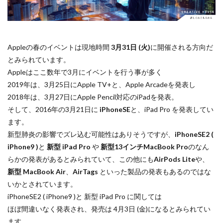
Apple Watch ULTRA
Apple Watch X
Apple Watch バンド
Apple イベント 2025
AppleCare+
AppleCare+値上げ
appleglass
Appleの春のイベントは現地時間
3月31日 (火)
に開催される方向だ
appleglasses
appleintelligence
AppleTV
とみられています。
Appleはここ数年で3月にイベントを行う事が多く
AppleWatch11
AppleWatchSE3
AppleWatchUltra3
2019年は、3月25日にApple TV+と、Apple Arcadeを発表し
Appleイベント
Appleシリコン
Apple値上げ
2018年は、3月27日にApple Pencil対応のiPadを発表。
Apple値上げ2026
Apple初売り
Apple初売り2026
そして、2016年の3月21日に
iPhoneSE
と、iPad Pro を発表してい
Apple最新情報
AppStore
AppStore アプリ値上げ
ます。
ARグラス
Beats by Dr.dre
Beats EP
新型肺炎の影響でズレ込む可能性はありそうですが、
iPhoneSE2 (
iPhone9 )
と
新型 iPad Pro
や
新型13インチMacBook Pro
のなん
Beats tour v2
Beats X
Canon
Canon C50
らかの発表があるとみられていて、この他にも
AirPods Lite
や、
Canon EOS R1
Canon EOS R5 MarkⅡ
Carkeys
新型 MacBook Air
、
AirTags
といった製品の発表もあるのではな
CES
CES 2026
Claude Fable 5
Claude Opus 5
いかとされています。
coolpix P1100
CP+ 2025
CP+ 2026
CP+2026
iPhoneSE2 ( iPhone9 )と 新型 iPad Pro に関しては
cpplus2026
CPプラス2025
DJI
DJI 2025
ほぼ間違いなく発表され、発売は 4月3日 (金)になるとみられてい
ます。
DJI FLIP
DJI Matrice 4 シリーズ
DJI Mini 5 Pro