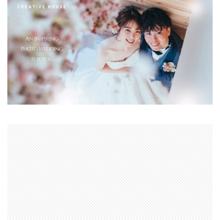
SSD高騰
STARLINK
SunDisk
SurfaceBook
TAMRON
V-RAPTOR [X] Z Mount
Vision Pro
visionpro
watchOS
watchOS 11.3
WWDC 2026
YCC
YouTube
Z 24 70 Ⅱ
Z5Ⅱ 修理
Z6Ⅲ 修理
Z9
Z9 ファーム
Z9ii スペック
Z9ii 価格
Z9ii 発売日
ZEISS Otus ML
Zf
zf シルバー
Zf ファーム
ZR 修理
ZV-E10II
Zシネマ
Zマウント
Zレンズ
おすすめ Mac アプリ
アップル 2026
アップル 初売り
アップルAI
アマゾン 初売り
アレクサ
インスタ リール 時間
インスタ縦長になった
インスタ表示戻す
インスタ長方形になる直し方
オータス
カメラ
キャノン
キャノン C50
キャノン シネマカメラ
キャノン レンズ
コシナ
シグマ