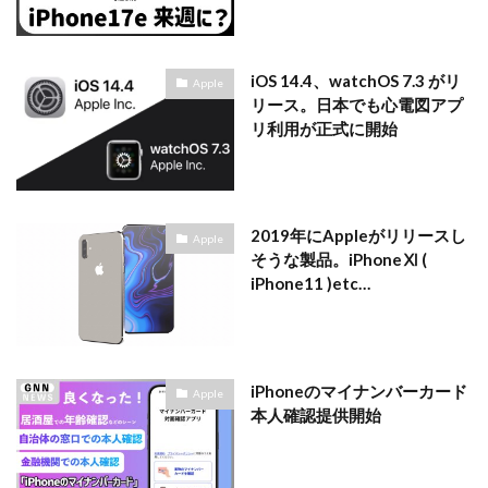
マイナンバーカード
マイナ保険証
メモリチップ不足
メモリ高騰
ライカSL3
iOS 14.4、watchOS 7.3 がリ
ライカSL3-S
リコー
リコー GR4
Apple
リース。日本でも心電図アプ
ルミックス S1RⅡ
ルミックスS1Rii
一眼レフ
リ利用が正式に開始
人気ワイヤレスイヤフォン
低価格 MacBook
円安
半導体不足
廉価版MacBook
折りたたみiPhone
新Siri
新型 ドローン
新型AirTag
日銀
2019年にAppleがリリースし
Apple
為替
為替情報
生成AI 最新
経済指標
そうな製品。iPhoneⅪ (
iPhone11 )etc…
検索
iPhoneのマイナンバーカード
Apple
本人確認提供開始