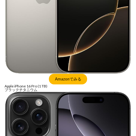
iPhone17e 新色
iPhone17e 発売日
iPhone17e 発表日
iphone17promax
iphone17series
iPhone17カメラ
iPhone18
iPhone18 Pro
iPhone18 カメラ
iPhone18 バッテリー
iPhone18 価格
iPhone18Pro
iPhone18ProMAX
iPhone19
iPhoneAir2
iPhoneSE
iPhoneSE 4
iPhoneSE 4 いつ
iPhoneSE 4 リーク
iPhoneSE4
iPhoneSE4 価格
iPhoneサブスク
iPhone値上げ
iPhone規制
Amazonでみる
iRing
KDDI
Kimi K3
KOMODO-X Z Mount
Apple iPhone 16 Pro (1 TB)
ブラックチタニウム
Leica
Leica M EV1
Leica Q3 monochrome
Leica SL3-S
LINE
LINEヤフー
M2 MAX MacBook Pro
M2 Pro MacBook Pro
M2Pro MacBook Pro
M3 MacBook Air
M4 iPad Air
M4 iPad Air スペック
M4 iPad Air 価格