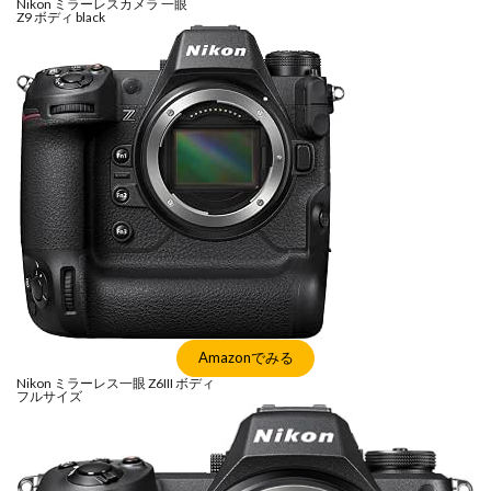
Nikon ミラーレスカメラ 一眼
NIKKOR Z 24-70mm f/2.8 S II
Z9 ボディ black
NIKKOR Z 24-70mm f/2.8 S Ⅱ
NIKKOR Z 28-135mm f/4 PZ
NIKKOR Z 28-135mm f/4 PZ 発売
NIKKOR Z 35mm f/1.2 S
NIKKOR Z 35mm f/1.4
NIKKOR Z 35mm f/1.4 S
NIKKOR Z 70-200mm f/2.8 VR S II
NIKKOR Z 70-200mm f/2.8 VR S II 予約日
NIKKOR Z 70-200mm f/2.8 VR S II 価格
NIKKOR Z 70-200mm f/2.8 VR S II 発売日
Nikon
Nikon 2026
Nikon 2027
nikon 35mm 1.2
nikon 35mm f1.2
Nikon RED
Nikon RED買収
Amazonでみる
Nikon Z6 Ⅲ
Nikon Z6iii
Nikon Z6Ⅲ
Nikon ミラーレス一眼 Z6III ボディ
フルサイズ
Nikon Z7 Ⅲ
Nikon Z8
Nikon Z9
Nikon Z9 II
Nikon Z9 Ⅱ
Nikon Z90
Nikon Z9ii
Nikon Z9Ⅱ
Nikon ZED
Nikon Zf
Nikon Zf シルバー