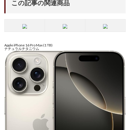
この記事の関連商品
iPhone 14 Pro
iPhone 14 Pro Max
iPhone 18 Pro 機密情報流出
iPhone 2024
iPhone 2025
iPhone 2026
iPhone 22026
iPhone Air 価格
iPhone Fold
iPhone Gemini
iPhone カメラ
iPhone マイナンバーカード
Apple iPhone 16 Pro Max (1 TB)
ナチュラルチタニウム
iPhone 予約日
iPhone14
iPhone16
iPhone16E
iPhone16Pro
iPhone17
iPhone17 Air
iPhone17 Air 発売日
iPhone17 Pro
iPhone17 Pro MAX
iPhone17 Pro MAX 価格
iPhone17 Pro 価格
iPhone17 Pro 違い
iPhone17 カラバリ
iPhone17 価格
iPhone17 値上げ
iPhone17Air スペック
iPhone17Air 予想
iPhone17Air 価格
iPhone17Air 発売日
iPhone17e
iPhone17e 価格