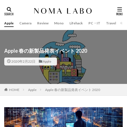
Apple
Camera
Review
Mono
Lifehack
PC・IT
Travel
Bo
タグ
#キャッシュレス
14インチ MacBook Pro 2022
15mm F1.4 DC | Contemporary
16インチ MacBook Pro 2022
Apple 春の新製品発表イベント 2020
2018年 買って良かったもの
20周年 iPhone
2020年2月22日
Apple
35mm F1.4 DG II | Art
A18Pro MacBook
AI
AirPods Pro
AirPods Pro 2
AirPods Pro3
AirTag2
AIアレクサ
AIスマホ
Amazon初売り
HOME
Apple
Apple 春の新製品発表イベント 2020
Amazon福袋
Anker
Anthropic
Apple
Apple Gemini
Apple intelligence
Apple M3チップ
Apple Ring
Apple Vision Pro
Apple Watch 11
Apple Watch 2024
Apple Watch Pro
Apple Watch SE2
Apple Watch Series 8