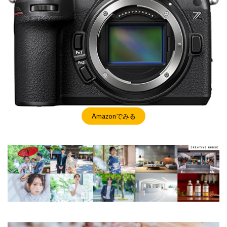
Nikon ZR
Nikon レンズ
Nikon 大三元レンズ
Nikon 新型
Nikon 新型カメラ
nikonz9ii
NikonZR
Nikonニコン大口径超望遠レンズ
NINTENDO SWITCH 2
nintendoswitch2
OM-1 Mark II
OM-3
OMDS OM-3
OpenAI
Otus ML 35mm
Otus ML 35mm 価格
Otus ML 35mm 発売日
Otus ML 35mm 発表日
P42i
PayPay
Pixel10a
Pixel11
Powerbeats Pro 2
Amazonでみる
powershotv1
RED WING
RED Zマウント
Review
RF 14mm F1.4L VCM
RF16 28mm F2 8 IS STM
RF300-600
RICOH
RICOH GRⅣ
Rollei
scratchgate
SIGMA
SIGMA 12mm F1.4 DC
SIGMA 200mm F2
SoftBank
sony
sony 16mm f1 8
SONY 24-70mm f/2.0
SONY FX3
SONY FX5
SONY α7V
SPACE X