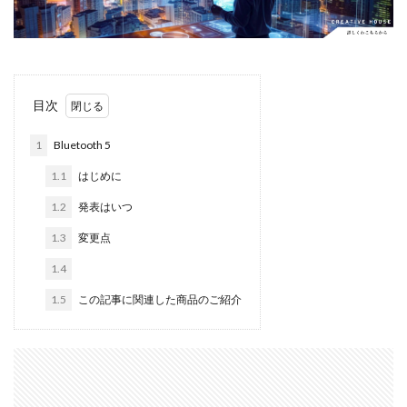
Apple Watch ULTRA
Apple Watch X
Apple Watch バンド
Apple イベント 2025
AppleCare+
AppleCare+値上げ
appleglass
目次
appleglasses
appleintelligence
AppleTV
AppleWatch11
AppleWatchSE3
AppleWatchUltra3
1
Bluetooth 5
Appleイベント
Appleシリコン
Apple値上げ
1.1
はじめに
Apple値上げ2026
Apple初売り
Apple初売り2026
1.2
発表はいつ
Apple最新情報
AppStore
AppStore アプリ値上げ
1.3
変更点
ARグラス
Beats by Dr.dre
Beats EP
Beats tour v2
Beats X
Canon
Canon C50
1.4
Canon EOS R1
Canon EOS R5 MarkⅡ
Carkeys
1.5
この記事に関連した商品のご紹介
CES
CES 2026
Claude Fable 5
Claude Opus 5
coolpix P1100
CP+ 2025
CP+ 2026
CP+2026
cpplus2026
CPプラス2025
DJI
DJI 2025
DJI FLIP
DJI Matrice 4 シリーズ
DJI Mini 5 Pro