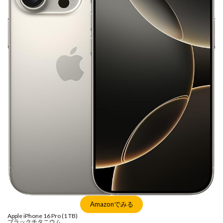
マイナンバーカード
マイナ保険証
メモリチップ不足
メモリ高騰
ライカSL3
ライカSL3-S
リコー
リコー GR4
ルミックス S1RⅡ
ルミックスS1Rii
一眼レフ
人気ワイヤレスイヤフォン
低価格 MacBook
円安
半導体不足
廉価版MacBook
折りたたみiPhone
新Siri
新型 ドローン
新型AirTag
日銀
為替
為替情報
生成AI 最新
経済指標
検索
Amazonでみる
Apple iPhone 16 Pro (1 TB)
ブラックチタニウム