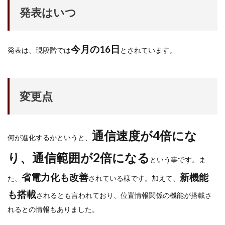
NIKKOR Z 24-70mm f/2.8 S II
発表はいつ
NIKKOR Z 24-70mm f/2.8 S Ⅱ
NIKKOR Z 28-135mm f/4 PZ
今月の16日
NIKKOR Z 28-135mm f/4 PZ 発売
NIKKOR Z 35mm f/1.2 S
発表は、現段階では
とされています。
NIKKOR Z 35mm f/1.4
NIKKOR Z 35mm f/1.4 S
NIKKOR Z 70-200mm f/2.8 VR S II
NIKKOR Z 70-200mm f/2.8 VR S II 予約日
変更点
NIKKOR Z 70-200mm f/2.8 VR S II 価格
NIKKOR Z 70-200mm f/2.8 VR S II 発売日
Nikon
通信速度が4倍にな
何が進化するかというと、
Nikon 2026
Nikon 2027
nikon 35mm 1.2
nikon 35mm f1.2
Nikon RED
Nikon RED買収
り、通信範囲が2倍になる
という事です。ま
Nikon Z6 Ⅲ
Nikon Z6iii
Nikon Z6Ⅲ
省電力化も改善
新機能
た、
されている様です。加えて、
Nikon Z7 Ⅲ
Nikon Z8
Nikon Z9
Nikon Z9 II
も搭載
されるとも言われており、位置情報関係の機能が搭載さ
Nikon Z9 Ⅱ
Nikon Z90
Nikon Z9ii
Nikon Z9Ⅱ
れるとの情報もありました。
Nikon ZED
Nikon Zf
Nikon Zf シルバー