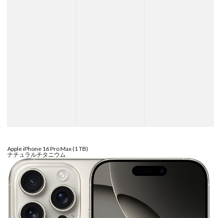
シグマ 135mm f/1.4
シグマ BF
シグマ BF 価格
シーピープラス2026
スクラッチゲート
スターリンク
スペースX
スマホ保険証
スマホ新法
スマートリング
ソニー
ソニー 400 800
ソニー a v
ソニー α7v
ソニー カメラ
ソニー タムロン買収
ソニー マクロ Gマスター
ソニーFX5
タムロン
タムロン 35-100 f2.8
タムロン 35-100mm f:2.8
ドル円
ドローン
ニコン
ニコン 2026
ニコン 24 70 2
ニコン 24 70 新型
ニコン Z6 3
Apple iPhone 16 Pro Max (1 TB)
ニコン z9ii
ニコン Zf シルバー
ニコン ZR
ナチュラルチタニウム
ニコン シネマカメラ
ニコン 大三元 2型
ニコン 新レンズ
ニコン 新型 大三元
ニコンZR
ネットフリックス 値上げ
ハッセルブラッド
ピクセル11
フルスクリーンiPhone
ボケモンスター