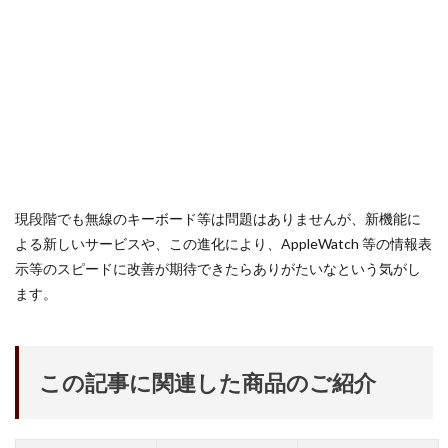
SSD高騰
STARLINK
SunDisk
SurfaceBook
TAMRON
V-RAPTOR [X] Z Mount
Vision Pro
visionpro
watchOS
watchOS 11.3
WWDC 2026
YCC
YouTube
Z 24 70 Ⅱ
Z5Ⅱ 修理
Z6Ⅲ 修理
Z9
Z9 ファーム
Z9ii スペック
Z9ii 価格
Z9ii 発売日
ZEISS Otus ML
Zf
zf シルバー
Zf ファーム
現段階でも無線のキーボード等は問題はありませんが、新機能に
ZR 修理
ZV-E10II
Zシネマ
Zマウント
よる新しいサービスや、この進化により、AppleWatch 等の情報表
Zレンズ
おすすめ Mac アプリ
アップル 2026
示等のスピードに改善が期待できたらありがたいなという気がし
アップル 初売り
アップルAI
アマゾン 初売り
ます。
アレクサ
インスタ リール 時間
インスタ縦長になった
インスタ表示戻す
インスタ長方形になる直し方
オータス
カメラ
この記事に関連した商品のご紹介
キャノン
キャノン C50
キャノン シネマカメラ
キャノン レンズ
コシナ
シグマ