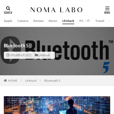
Apple
Camera
Review
Mono
Lifehack
PC・IT
Travel
Bo
タグ
#キャッシュレス
14インチ MacBook Pro 2022
15mm F1.4 DC | Contemporary
16インチ MacBook Pro 2022
Bluetooth 5
2018年 買って良かったもの
20周年 iPhone
2016年6月13日
Lifehack
35mm F1.4 DG II | Art
A18Pro MacBook
AI
AirPods Pro
AirPods Pro 2
AirPods Pro3
AirTag2
AIアレクサ
AIスマホ
Amazon初売り
HOME
Lifehack
Bluetooth 5
Amazon福袋
Anker
Anthropic
Apple
Apple Gemini
Apple intelligence
Apple M3チップ
Apple Ring
Apple Vision Pro
Apple Watch 11
Apple Watch 2024
Apple Watch Pro
Apple Watch SE2
Apple Watch Series 8