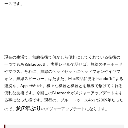
M4 iPad Air 発売日
M4 MacBook Air
ースです。
M4 MacBook Pro
M5 MacBook Air
M5 MacBook Pro
M5MAX MacBook Pro
M5pro MacBook Pro
M5Pro/MAX MacBook Pro
M5Ultra
M6 MacBook Pro
M7Ultra
MacBook
MacBook 2026
MacBook Air
MacBook Air 2024
MacBook Air 2026
MacBook Air M4
MacBook Neo
現在の生活で、無線技術で何かしら便利にしてくれている技術の
MacBook Pro
MacBook Pro 2024
一つでもあるBluetooth。実用レベルで話せば、無線のキーボード
MacBook Pro 2026
macOS Sequoia 15.3
やマウス。それに、無線のヘッドセットにヘッドフォンやイヤフ
macOS Tahoe 26.4
MacStudio
Mamiya
ォン。無線スピーカー。はたまた、Mac製品に見る Handoffによる
連携や、AppleWatch。様々な機器と機器とを無線で繋げてくれる
Microsoft
Moomshot AI
NIIKOR Z
nikkor
便利な技術です。今回このBluetoothがメジャーアップデートをす
NIKKOR 70-200 f/2.8 VR S Ⅱ
NIKKOR Z
る事になった様です。現行の、ブルートゥース4.x は2009年だった
NIKKOR Z 120-300mm
NIKKOR Z 120-300mm f/2.8 TC
約7年ぶり
ので、
のメジャーアップデートになります。
NIKKOR Z 24 70mm f:2 8 S Ⅱ
NIKKOR Z 24-105mm f/4-7.1