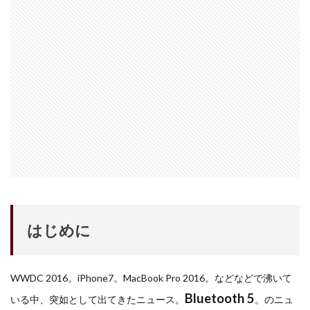
iPhone17e 新色
iPhone17e 発売日
iPhone17e 発表日
iphone17promax
iphone17series
iPhone17カメラ
iPhone18
iPhone18 Pro
iPhone18 カメラ
iPhone18 バッテリー
iPhone18 価格
iPhone18Pro
iPhone18ProMAX
iPhone19
iPhoneAir2
iPhoneSE
iPhoneSE 4
iPhoneSE 4 いつ
iPhoneSE 4 リーク
iPhoneSE4
iPhoneSE4 価格
iPhoneサブスク
iPhone値上げ
iPhone規制
iRing
KDDI
Kimi K3
KOMODO-X Z Mount
Leica
Leica M EV1
Leica Q3 monochrome
はじめに
Leica SL3-S
LINE
LINEヤフー
M2 MAX MacBook Pro
M2 Pro MacBook Pro
M2Pro MacBook Pro
M3 MacBook Air
M4 iPad Air
WWDC 2016。iPhone7。MacBook Pro 2016。などなどで沸いて
M4 iPad Air スペック
M4 iPad Air 価格
Bluetooth 5
いる中、突如として出てきたニュース。
。のニュ