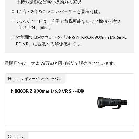
NIKKOR Z 24-70mm f/2.8 S II
手持ち撮影など高い機動力の実現
NIKKOR Z 24-70mm f/2.8 S Ⅱ
1.4倍・2倍のテレコンバーターも装着可能。
NIKKOR Z 28-135mm f/4 PZ
レンズフードは、片手で着脱可能なロック機構を持つ
「HB-104」同梱。
NIKKOR Z 28-135mm f/4 PZ 発売
NIKKOR Z 35mm f/1.2 S
性能面ではFマウントの「AF-S NIKKOR 800mm f/5.6E FL
NIKKOR Z 35mm f/1.4
NIKKOR Z 35mm f/1.4 S
ED VR」に匹敵する解像感を持つ。
NIKKOR Z 70-200mm f/2.8 VR S II
NIKKOR Z 70-200mm f/2.8 VR S II 予約日
量販店では、大体 78万8,04円 (税込)で販売されています。
NIKKOR Z 70-200mm f/2.8 VR S II 価格
NIKKOR Z 70-200mm f/2.8 VR S II 発売日
Nikon
ニコンイメージングジャパン
Nikon 2026
Nikon 2027
nikon 35mm 1.2
NIKKOR Z 800mm f/6.3 VR S - 概要
nikon 35mm f1.2
Nikon RED
Nikon RED買収
Nikon Z6 Ⅲ
Nikon Z6iii
Nikon Z6Ⅲ
Nikon Z7 Ⅲ
Nikon Z8
Nikon Z9
Nikon Z9 II
Nikon Z9 Ⅱ
Nikon Z90
Nikon Z9ii
Nikon Z9Ⅱ
Nikon ZED
Nikon Zf
Nikon Zf シルバー
ニコン