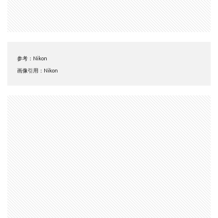
SSD高騰
STARLINK
SunDisk
SurfaceBook
TAMRON
V-RAPTOR [X] Z Mount
Vision Pro
visionpro
watchOS
watchOS 11.3
WWDC 2026
YCC
YouTube
Z 24 70 Ⅱ
参考：Nikon
Z5Ⅱ 修理
Z6Ⅲ 修理
Z9
Z9 ファーム
画像引用：Nikon
Z9ii スペック
Z9ii 価格
Z9ii 発売日
ZEISS Otus ML
Zf
zf シルバー
Zf ファーム
ZR 修理
ZV-E10II
Zシネマ
Zマウント
Zレンズ
おすすめ Mac アプリ
アップル 2026
アップル 初売り
アップルAI
アマゾン 初売り
アレクサ
インスタ リール 時間
インスタ縦長になった
インスタ表示戻す
インスタ長方形になる直し方
オータス
カメラ
キャノン
キャノン C50
キャノン シネマカメラ
キャノン レンズ
コシナ
シグマ