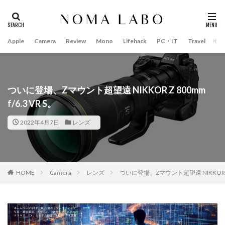
Apple
Camera
Review
Mono
Lifehack
PC・IT
Travel
Bo
タグ
#キャッシュレス
14インチ MacBook Pro 2022
15mm F1.4 DC | Contemporary
16インチ MacBook Pro 2022
ついに登場、Zマウント超望遠 NIKKOR Z 800mm
f/6.3 VR S。
2018年 買って良かったもの
20周年 iPhone
35mm F1.4 DG II | Art
A18Pro MacBook
AI
2022年4月7日
レンズ
AirPods Pro
AirPods Pro 2
AirPods Pro3
AirTag2
AIアレクサ
AIスマホ
Amazon初売り
Amazon福袋
Anker
Anthropic
Apple
HOME
Camera
レンズ
ついに登場、Zマウント超望遠 NIKKOR Z 80
Apple Gemini
Apple intelligence
Apple M3チップ
Apple Ring
Apple Vision Pro
Apple Watch 11
Apple Watch 2024
Apple Watch Pro
Apple Watch SE2
Apple Watch Series 8