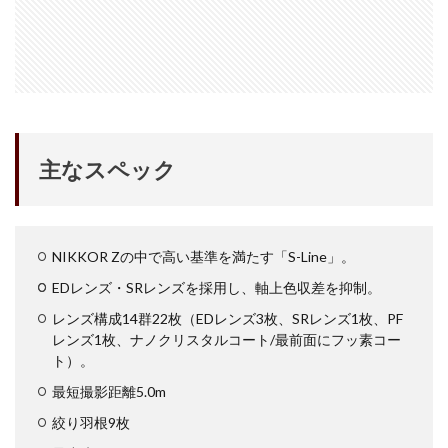
iPhone17e 新色
iPhone17e 発売日
iPhone17e 発表日
iphone17promax
iphone17series
iPhone17カメラ
iPhone18
iPhone18 Pro
iPhone18 カメラ
iPhone18 バッテリー
iPhone18 価格
iPhone18Pro
iPhone18ProMAX
iPhone19
iPhoneAir2
主なスペック
iPhoneSE
iPhoneSE 4
iPhoneSE 4 いつ
iPhoneSE 4 リーク
iPhoneSE4
iPhoneSE4 価格
iPhoneサブスク
iPhone値上げ
iPhone規制
NIKKOR Zの中で高い基準を満たす「S-Line」。
iRing
KDDI
Kimi K3
KOMODO-X Z Mount
EDレンズ・SRレンズを採用し、軸上色収差を抑制。
Leica
Leica M EV1
Leica Q3 monochrome
レンズ構成14群22枚（EDレンズ3枚、SRレンズ1枚、PF
Leica SL3-S
LINE
LINEヤフー
レンズ1枚、ナノクリスタルコート/最前面にフッ素コー
ト）。
M2 MAX MacBook Pro
M2 Pro MacBook Pro
M2Pro MacBook Pro
M3 MacBook Air
M4 iPad Air
最短撮影距離5.0m
M4 iPad Air スペック
M4 iPad Air 価格
絞り羽根9枚