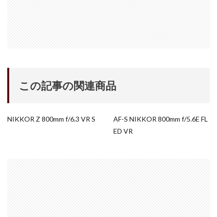
シグマ 135mm f/1.4
シグマ BF
シグマ BF 価格
シーピープラス2026
スクラッチゲート
スターリンク
スペースX
スマホ保険証
スマホ新法
スマートリング
ソニー
ソニー 400 800
ソニー a v
ソニー α7v
ソニー カメラ
ソニー タムロン買収
この記事の関連商品
ソニー マクロ Gマスター
ソニーFX5
タムロン
タムロン 35-100 f2.8
タムロン 35-100mm f:2.8
NIKKOR Z 800mm f/6.3 VR S
AF-S NIKKOR 800mm f/5.6E FL
ドル円
ドローン
ニコン
ニコン 2026
ED VR
ニコン 24 70 2
ニコン 24 70 新型
ニコン Z6 3
ニコン z9ii
ニコン Zf シルバー
ニコン ZR
ニコン シネマカメラ
ニコン 大三元 2型
ニコン 新レンズ
ニコン 新型 大三元
ニコンZR
ネットフリックス 値上げ
ハッセルブラッド
ピクセル11
フルスクリーンiPhone
ボケモンスター