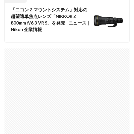
Nikon ZR
Nikon レンズ
Nikon 大三元レンズ
「ニコン Z マウントシステム」対応の
Nikon 新型
Nikon 新型カメラ
nikonz9ii
超望遠単焦点レンズ「NIKKOR Z
NikonZR
Nikonニコン大口径超望遠レンズ
800mm f/6.3 VR S」を発売 | ニュース |
NINTENDO SWITCH 2
nintendoswitch2
Nikon 企業情報
OM-1 Mark II
OM-3
OMDS OM-3
OpenAI
Otus ML 35mm
Otus ML 35mm 価格
Otus ML 35mm 発売日
Otus ML 35mm 発表日
P42i
PayPay
Pixel10a
Pixel11
Powerbeats Pro 2
powershotv1
RED WING
RED Zマウント
Review
RF 14mm F1.4L VCM
RF16 28mm F2 8 IS STM
RF300-600
RICOH
RICOH GRⅣ
Rollei
scratchgate
SIGMA
SIGMA 12mm F1.4 DC
SIGMA 200mm F2
SoftBank
sony
sony 16mm f1 8
SONY 24-70mm f/2.0
SONY FX3
SONY FX5
SONY α7V
SPACE X