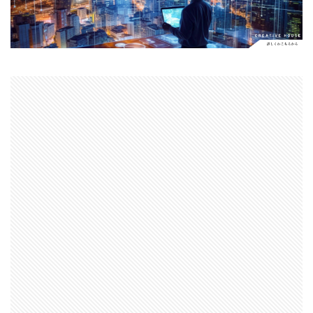
Apple Watch ULTRA
Apple Watch X
Apple Watch バンド
Apple イベント 2025
AppleCare+
AppleCare+値上げ
appleglass
appleglasses
appleintelligence
AppleTV
AppleWatch11
AppleWatchSE3
AppleWatchUltra3
Appleイベント
Appleシリコン
Apple値上げ
Apple値上げ2026
Apple初売り
Apple初売り2026
Apple最新情報
AppStore
AppStore アプリ値上げ
ARグラス
Beats by Dr.dre
Beats EP
Beats tour v2
Beats X
Canon
Canon C50
Canon EOS R1
Canon EOS R5 MarkⅡ
Carkeys
CES
CES 2026
Claude Fable 5
Claude Opus 5
coolpix P1100
CP+ 2025
CP+ 2026
CP+2026
cpplus2026
CPプラス2025
DJI
DJI 2025
DJI FLIP
DJI Matrice 4 シリーズ
DJI Mini 5 Pro