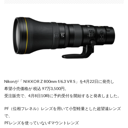
dji ミラーレスカメラ
DJI 新型
DMA
EOS C50
EOS R1
EOS R3 MarkⅡ
EOS R3 MarkⅡ 予想
EOS R5 MarkⅡ
EOS R6 Mark Ⅲ
EOS R6 MarkⅢ
EOS R8 Mark II
EOS RC
EOSR6M3
FE 24-200mm F2.8-4.5G OSS
FE 400-800mm F6.3-8 G
FE 50-105mm F2.8 G
FE 85mm F1.4 GM II
FE16mm F1.8 G
FE400-800mm F6.3-8 G
FRB
FX
FX5
Galaxy S24
GalaxyＳ25
GalaxyＳ25 ultra
GalaxyＳ25 エッジ
Google
Nikonが「 NIKKOR Z 800mm f/6.3 VR S」を4月22日に発売し
GooglePixel
GPT-5.6
Hasselblad
希望小売価格が 税込 97万3,500円。
Hasselblad X2D II 100C
HomePod
iMac
受注販売で、4月8日10時に予約受付を開始すると発表しました。
Instagram
iOS
iOS 16
iOS 17.3.1
PF（位相フレネル）レンズを用いて小型軽量とした超望遠レンズ
iOS 17.4
iOS 18.3
iOS 26.4
iOS 27
で、
iOS16
iPad
iPad mini
iPad Pro 2024
PFレンズを使っていないFマウントレンズ
iPadOS 18.3
iPhone
iPhone 14 Plus