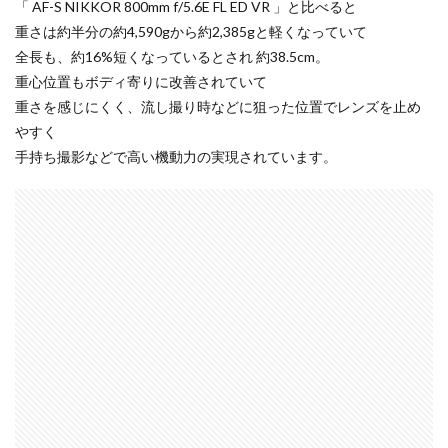
「 AF-S NIKKOR 800mm f/5.6E FL ED VR 」と比べると
iPhone 14 Pro
iPhone 14 Pro Max
重さは約半分の約4,590gから約2,385gと軽くなっていて
全長も、約16%短くなっているとされ 約38.5cm。
iPhone 18 Pro 機密情報流出
iPhone 2024
重心位置もボディ寄りに改善されていて
iPhone 2025
iPhone 2026
iPhone 22026
重さを感じにくく、流し撮り時などに狙った位置でレンズを止め
iPhone Air 価格
iPhone Fold
iPhone Gemini
やすく
iPhone カメラ
iPhone マイナンバーカード
手持ち撮影などで高い機動力の実現されています。
iPhone 予約日
iPhone14
iPhone16
iPhone16E
iPhone16Pro
iPhone17
iPhone17 Air
iPhone17 Air 発売日
iPhone17 Pro
iPhone17 Pro MAX
iPhone17 Pro MAX 価格
iPhone17 Pro 価格
iPhone17 Pro 違い
iPhone17 カラバリ
iPhone17 価格
iPhone17 値上げ
iPhone17Air スペック
iPhone17Air 予想
iPhone17Air 価格
iPhone17Air 発売日
iPhone17e
iPhone17e 価格