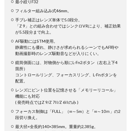
M4 iPad Air 発売日
M4 MacBook Air
最小絞りF32
M4 MacBook Pro
M5 MacBook Air
フィルター組み込み式46mm。
M5 MacBook Pro
M5MAX MacBook Pro
手ブレ補正はレンズ単体で5.0段分。
「Z 9」との組み合わせではシンクロVRにより、補正効果
M5pro MacBook Pro
M5Pro/MAX MacBook Pro
が5.5段分まで向上。
M5Ultra
M6 MacBook Pro
M7Ultra
MacBook
AF駆動にはSTM使用。
MacBook 2026
MacBook Air
MacBook Air 2024
静粛性にも優れ、静けさが求められるシーンでもAF時や
動画撮影時のレンズ駆動音などが入りにくい。
MacBook Air 2026
MacBook Air M4
MacBook Neo
MacBook Pro
MacBook Pro 2024
鏡筒側面には、対物側から順にL-Fn2ボタン（左右上下4
箇所）
MacBook Pro 2026
macOS Sequoia 15.3
コントロールリング、フォーカスリング、L-Fnボタンを
macOS Tahoe 26.4
MacStudio
Mamiya
配置。
Microsoft
Moomshot AI
NIIKOR Z
nikkor
レンズにピント位置を記憶させる「メモリーリコール」
機能にも対応
NIKKOR 70-200 f/2.8 VR S Ⅱ
NIKKOR Z
( 発売時点ではZ 9/Z 7II/Z 6IIのみ )
NIKKOR Z 120-300mm
NIKKOR Z 120-300mm f/2.8 TC
フォーカス制御は「FULL」（∞～5m）と「∞～10ｍ」の2
NIKKOR Z 24 70mm f:2 8 S Ⅱ
段切り換え。
NIKKOR Z 24-105mm f/4-7.1
最大径×全長約140×385mm。重量約2,385g。