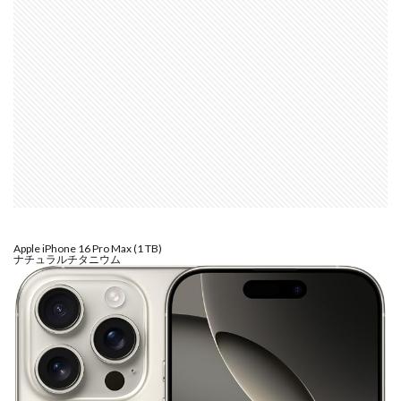
マイナンバーカード
マイナ保険証
メモリチップ不足
メモリ高騰
ライカSL3
ライカSL3-S
リコー
リコー GR4
ルミックス S1RⅡ
ルミックスS1Rii
一眼レフ
人気ワイヤレスイヤフォン
低価格 MacBook
円安
半導体不足
廉価版MacBook
折りたたみiPhone
新Siri
新型 ドローン
新型AirTag
日銀
為替
為替情報
生成AI 最新
経済指標
検索
Apple iPhone 16 Pro Max (1 TB)
ナチュラルチタニウム