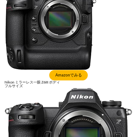
シグマ 135mm f/1.4
シグマ BF
シグマ BF 価格
シーピープラス2026
スクラッチゲート
スターリンク
スペースX
スマホ保険証
スマホ新法
スマートリング
ソニー
ソニー 400 800
ソニー a v
ソニー α7v
ソニー カメラ
ソニー タムロン買収
ソニー マクロ Gマスター
ソニーFX5
タムロン
タムロン 35-100 f2.8
タムロン 35-100mm f:2.8
Amazonでみる
ドル円
ドローン
ニコン
ニコン 2026
Nikon ミラーレス一眼 Z6III ボディ
フルサイズ
ニコン 24 70 2
ニコン 24 70 新型
ニコン Z6 3
ニコン z9ii
ニコン Zf シルバー
ニコン ZR
ニコン シネマカメラ
ニコン 大三元 2型
ニコン 新レンズ
ニコン 新型 大三元
ニコンZR
ネットフリックス 値上げ
ハッセルブラッド
ピクセル11
フルスクリーンiPhone
ボケモンスター