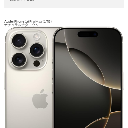
NIKKOR Z 24-70mm f/2.8 S II
NIKKOR Z 24-70mm f/2.8 S Ⅱ
NIKKOR Z 28-135mm f/4 PZ
Apple iPhone 16 Pro Max (1 TB)
ナチュラルチタニウム
NIKKOR Z 28-135mm f/4 PZ 発売
NIKKOR Z 35mm f/1.2 S
NIKKOR Z 35mm f/1.4
NIKKOR Z 35mm f/1.4 S
NIKKOR Z 70-200mm f/2.8 VR S II
NIKKOR Z 70-200mm f/2.8 VR S II 予約日
NIKKOR Z 70-200mm f/2.8 VR S II 価格
NIKKOR Z 70-200mm f/2.8 VR S II 発売日
Nikon
Nikon 2026
Nikon 2027
nikon 35mm 1.2
nikon 35mm f1.2
Nikon RED
Nikon RED買収
Nikon Z6 Ⅲ
Nikon Z6iii
Nikon Z6Ⅲ
Nikon Z7 Ⅲ
Nikon Z8
Nikon Z9
Nikon Z9 II
Nikon Z9 Ⅱ
Nikon Z90
Nikon Z9ii
Nikon Z9Ⅱ
Nikon ZED
Nikon Zf
Nikon Zf シルバー