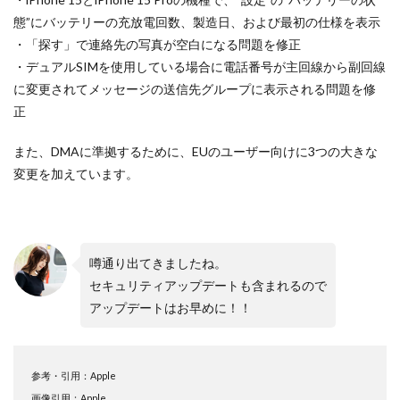
M4 iPad Air 発売日
M4 MacBook Air
態”にバッテリーの充放電回数、製造日、および最初の仕様を表示
M4 MacBook Pro
M5 MacBook Air
・「探す」で連絡先の写真が空白になる問題を修正
M5 MacBook Pro
M5MAX MacBook Pro
・デュアルSIMを使用している場合に電話番号が主回線から副回線
M5pro MacBook Pro
M5Pro/MAX MacBook Pro
に変更されてメッセージの送信先グループに表示される問題を修
M5Ultra
M6 MacBook Pro
M7Ultra
MacBook
正
MacBook 2026
MacBook Air
MacBook Air 2024
また、DMAに準拠するために、EUのユーザー向けに3つの大きな
MacBook Air 2026
MacBook Air M4
MacBook Neo
変更を加えています。
MacBook Pro
MacBook Pro 2024
MacBook Pro 2026
macOS Sequoia 15.3
macOS Tahoe 26.4
MacStudio
Mamiya
噂通り出てきましたね。
Microsoft
Moomshot AI
NIIKOR Z
nikkor
セキュリティアップデートも含まれるので
NIKKOR 70-200 f/2.8 VR S Ⅱ
NIKKOR Z
アップデートはお早めに！！
NIKKOR Z 120-300mm
NIKKOR Z 120-300mm f/2.8 TC
NIKKOR Z 24 70mm f:2 8 S Ⅱ
参考・引用：Apple
NIKKOR Z 24-105mm f/4-7.1
画像引用：Apple