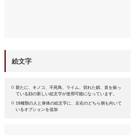
dji ミラーレスカメラ
DJI 新型
DMA
EOS C50
EOS R1
EOS R3 MarkⅡ
EOS R3 MarkⅡ 予想
EOS R5 MarkⅡ
EOS R6 Mark Ⅲ
EOS R6 MarkⅢ
EOS R8 Mark II
EOS RC
EOSR6M3
FE 24-200mm F2.8-4.5G OSS
FE 400-800mm F6.3-8 G
FE 50-105mm F2.8 G
FE 85mm F1.4 GM II
絵文字
FE16mm F1.8 G
FE400-800mm F6.3-8 G
FRB
FX
FX5
Galaxy S24
GalaxyＳ25
GalaxyＳ25 ultra
GalaxyＳ25 エッジ
Google
新たに、キノコ、不死鳥、ライム、切れた鎖、首を振っ
GooglePixel
GPT-5.6
Hasselblad
ている顔の新しい絵文字が使用可能になっています。
Hasselblad X2D II 100C
HomePod
iMac
18種類の人と身体の絵文字に、左右のどちら側も向いて
Instagram
iOS
iOS 16
iOS 17.3.1
いるオプションを追加
iOS 17.4
iOS 18.3
iOS 26.4
iOS 27
iOS16
iPad
iPad mini
iPad Pro 2024
iPadOS 18.3
iPhone
iPhone 14 Plus