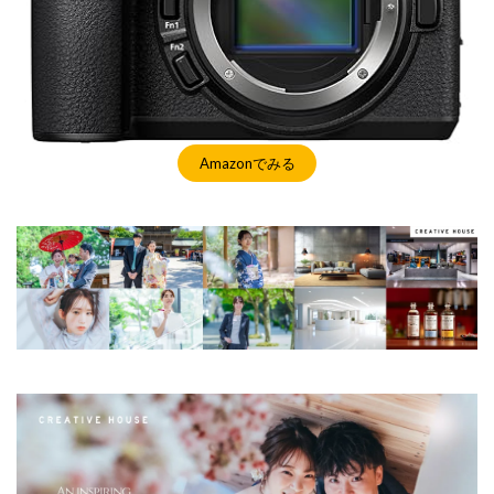
マイナンバーカード
マイナ保険証
メモリチップ不足
メモリ高騰
ライカSL3
ライカSL3-S
リコー
リコー GR4
ルミックス S1RⅡ
ルミックスS1Rii
一眼レフ
人気ワイヤレスイヤフォン
低価格 MacBook
円安
Amazonでみる
半導体不足
廉価版MacBook
折りたたみiPhone
新Siri
新型 ドローン
新型AirTag
日銀
為替
為替情報
生成AI 最新
経済指標
検索