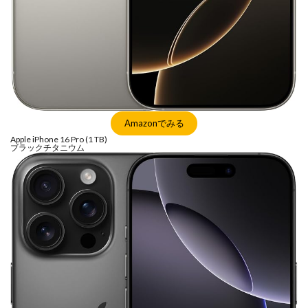
Nikon ZR
Nikon レンズ
Nikon 大三元レンズ
Nikon 新型
Nikon 新型カメラ
nikonz9ii
NikonZR
Nikonニコン大口径超望遠レンズ
NINTENDO SWITCH 2
nintendoswitch2
OM-1 Mark II
OM-3
OMDS OM-3
OpenAI
Otus ML 35mm
Otus ML 35mm 価格
Amazonでみる
Otus ML 35mm 発売日
Otus ML 35mm 発表日
P42i
Apple iPhone 16 Pro (1 TB)
ブラックチタニウム
PayPay
Pixel10a
Pixel11
Powerbeats Pro 2
powershotv1
RED WING
RED Zマウント
Review
RF 14mm F1.4L VCM
RF16 28mm F2 8 IS STM
RF300-600
RICOH
RICOH GRⅣ
Rollei
scratchgate
SIGMA
SIGMA 12mm F1.4 DC
SIGMA 200mm F2
SoftBank
sony
sony 16mm f1 8
SONY 24-70mm f/2.0
SONY FX3
SONY FX5
SONY α7V
SPACE X