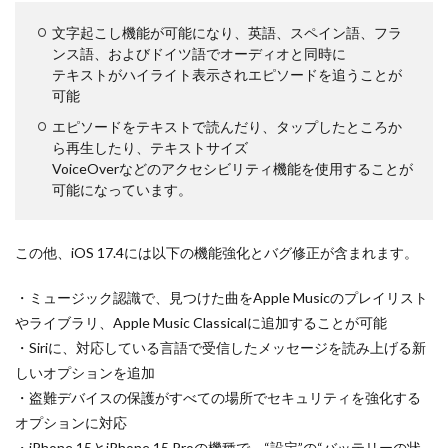
iPhone17e 新色
iPhone17e 発売日
iPhone17e 発表日
iphone17promax
文字起こし機能が可能になり、英語、スペイン語、フラ
ンス語、およびドイツ語でオーディオと同時に
iphone17series
iPhone17カメラ
iPhone18
テキストがハイライト表示されエピソードを追うことが
iPhone18 Pro
iPhone18 カメラ
可能
iPhone18 バッテリー
iPhone18 価格
iPhone18Pro
エピソードをテキストで読んだり、タップしたところか
ら再生したり、テキストサイズ
iPhone18ProMAX
iPhone19
iPhoneAir2
VoiceOverなどのアクセシビリティ機能を使用することが
iPhoneSE
iPhoneSE 4
iPhoneSE 4 いつ
可能になっています。
iPhoneSE 4 リーク
iPhoneSE4
iPhoneSE4 価格
iPhoneサブスク
iPhone値上げ
iPhone規制
この他、iOS 17.4には以下の機能強化とバグ修正が含まれます。
iRing
KDDI
Kimi K3
KOMODO-X Z Mount
・ミュージック認識で、見つけた曲をApple Musicのプレイリスト
Leica
Leica M EV1
Leica Q3 monochrome
やライブラリ、Apple Music Classicalに追加することが可能
Leica SL3-S
LINE
LINEヤフー
・Siriに、対応している言語で受信したメッセージを読み上げる新
M2 MAX MacBook Pro
M2 Pro MacBook Pro
しいオプションを追加
M2Pro MacBook Pro
M3 MacBook Air
M4 iPad Air
・盗難デバイスの保護がすべての場所でセキュリティを強化する
M4 iPad Air スペック
M4 iPad Air 価格
オプションに対応
・iPhone 15とiPhone 15 Proの機種で、“設定”の“バッテリーの状