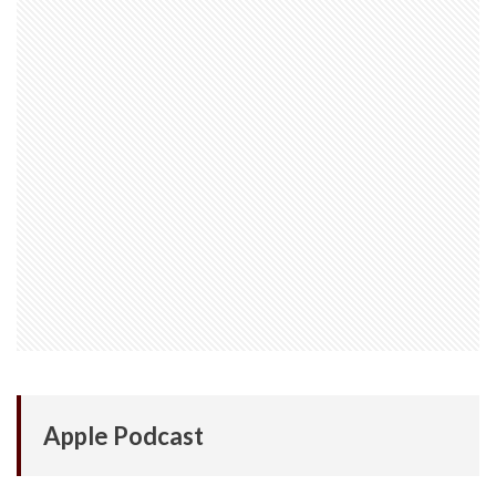
iPhone 14 Pro
iPhone 14 Pro Max
iPhone 18 Pro 機密情報流出
iPhone 2024
iPhone 2025
iPhone 2026
iPhone 22026
iPhone Air 価格
iPhone Fold
iPhone Gemini
iPhone カメラ
iPhone マイナンバーカード
iPhone 予約日
iPhone14
iPhone16
iPhone16E
iPhone16Pro
iPhone17
iPhone17 Air
iPhone17 Air 発売日
iPhone17 Pro
iPhone17 Pro MAX
iPhone17 Pro MAX 価格
iPhone17 Pro 価格
iPhone17 Pro 違い
iPhone17 カラバリ
iPhone17 価格
iPhone17 値上げ
iPhone17Air スペック
Apple Podcast
iPhone17Air 予想
iPhone17Air 価格
iPhone17Air 発売日
iPhone17e
iPhone17e 価格