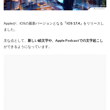
Apple Watch ULTRA
Apple Watch X
Apple Watch バンド
Apple イベント 2025
AppleCare+
AppleCare+値上げ
appleglass
Appleが、iOSの最新バージョンとなる
「iOS 17.4」
をリリースし
appleglasses
appleintelligence
AppleTV
ました。
AppleWatch11
AppleWatchSE3
AppleWatchUltra3
主な点として、
新しい絵文字や、Apple Podcastでの文字起こし
Appleイベント
Appleシリコン
Apple値上げ
ができるようになっています。
Apple値上げ2026
Apple初売り
Apple初売り2026
Apple最新情報
AppStore
AppStore アプリ値上げ
ARグラス
Beats by Dr.dre
Beats EP
Beats tour v2
Beats X
Canon
Canon C50
Canon EOS R1
Canon EOS R5 MarkⅡ
Carkeys
CES
CES 2026
Claude Fable 5
Claude Opus 5
coolpix P1100
CP+ 2025
CP+ 2026
CP+2026
cpplus2026
CPプラス2025
DJI
DJI 2025
DJI FLIP
DJI Matrice 4 シリーズ
DJI Mini 5 Pro