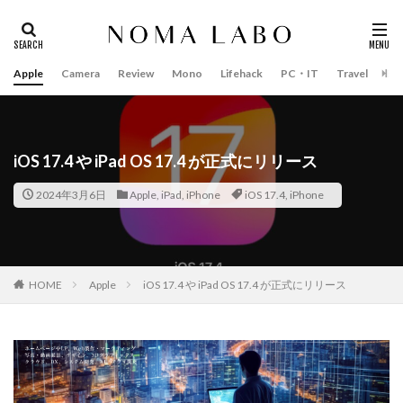
Apple
Camera
Review
Mono
Lifehack
PC・IT
Travel
Bo
タグ
#キャッシュレス
14インチ MacBook Pro 2022
15mm F1.4 DC | Contemporary
16インチ MacBook Pro 2022
iOS 17.4 や iPad OS 17.4 が正式にリリース
2018年 買って良かったもの
20周年 iPhone
2024年3月6日
Apple
,
iPad
,
iPhone
iOS 17.4
,
iPhone
35mm F1.4 DG II | Art
A18Pro MacBook
AI
AirPods Pro
AirPods Pro 2
AirPods Pro3
AirTag2
AIアレクサ
AIスマホ
Amazon初売り
HOME
Apple
iOS 17.4 や iPad OS 17.4 が正式にリリース
Amazon福袋
Anker
Anthropic
Apple
Apple Gemini
Apple intelligence
Apple M3チップ
Apple Ring
Apple Vision Pro
Apple Watch 11
Apple Watch 2024
Apple Watch Pro
Apple Watch SE2
Apple Watch Series 8