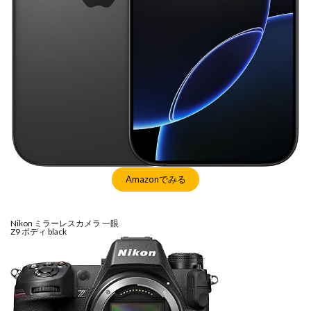
マイナンバーカード
マイナ保険証
メモリチップ不足
メモリ高騰
ライカSL3
ライカSL3-S
リコー
リコー GR4
ルミックス S1RⅡ
ルミックスS1Rii
一眼レフ
人気ワイヤレスイヤフォン
低価格 MacBook
円安
半導体不足
廉価版MacBook
折りたたみiPhone
新Siri
新型 ドローン
新型AirTag
日銀
為替
為替情報
生成AI 最新
経済指標
Amazonでみる
検索
Nikon ミラーレスカメラ 一眼
Z9 ボディ black