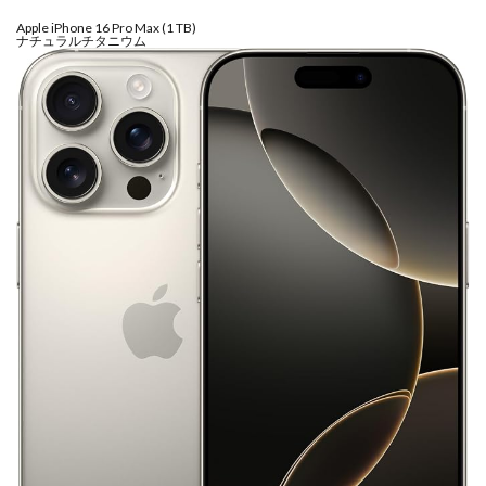
SSD高騰
STARLINK
SunDisk
SurfaceBook
Apple iPhone 16 Pro Max (1 TB)
ナチュラルチタニウム
TAMRON
V-RAPTOR [X] Z Mount
Vision Pro
visionpro
watchOS
watchOS 11.3
WWDC 2026
YCC
YouTube
Z 24 70 Ⅱ
Z5Ⅱ 修理
Z6Ⅲ 修理
Z9
Z9 ファーム
Z9ii スペック
Z9ii 価格
Z9ii 発売日
ZEISS Otus ML
Zf
zf シルバー
Zf ファーム
ZR 修理
ZV-E10II
Zシネマ
Zマウント
Zレンズ
おすすめ Mac アプリ
アップル 2026
アップル 初売り
アップルAI
アマゾン 初売り
アレクサ
インスタ リール 時間
インスタ縦長になった
インスタ表示戻す
インスタ長方形になる直し方
オータス
カメラ
キャノン
キャノン C50
キャノン シネマカメラ
キャノン レンズ
コシナ
シグマ