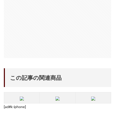
Nikon ZR
Nikon レンズ
Nikon 大三元レンズ
Nikon 新型
Nikon 新型カメラ
nikonz9ii
NikonZR
Nikonニコン大口径超望遠レンズ
NINTENDO SWITCH 2
nintendoswitch2
OM-1 Mark II
OM-3
OMDS OM-3
OpenAI
Otus ML 35mm
Otus ML 35mm 価格
Otus ML 35mm 発売日
Otus ML 35mm 発表日
P42i
PayPay
Pixel10a
Pixel11
Powerbeats Pro 2
powershotv1
RED WING
RED Zマウント
Review
RF 14mm F1.4L VCM
この記事の関連商品
RF16 28mm F2 8 IS STM
RF300-600
RICOH
RICOH GRⅣ
Rollei
scratchgate
SIGMA
SIGMA 12mm F1.4 DC
SIGMA 200mm F2
SoftBank
sony
sony 16mm f1 8
SONY 24-70mm f/2.0
[ad#k-iphone]
SONY FX3
SONY FX5
SONY α7V
SPACE X