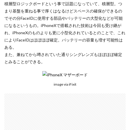
NIKKOR Z 24-70mm f/2.8 S II
積層型ロジックボードという事で話題になっていて、積層型。つ
NIKKOR Z 24-70mm f/2.8 S Ⅱ
まり基盤を重ねる事で厚くはなるけどスペースの確保ができるの
でその分FaceIDに使用する部品やバッテリーの大型化などが可能
NIKKOR Z 28-135mm f/4 PZ
になるというもの。iPhoneXで搭載された技術は今回も受け継が
NIKKOR Z 28-135mm f/4 PZ 発売
NIKKOR Z 35mm f/1.2 S
れ、iPhoneXのものよりも更に小型化されているとのことで、これ
NIKKOR Z 35mm f/1.4
NIKKOR Z 35mm f/1.4 S
によりFaceIDはほぼほぼ確定。バッテリーの容量も増す可能性は
NIKKOR Z 70-200mm f/2.8 VR S II
ある。
NIKKOR Z 70-200mm f/2.8 VR S II 予約日
また、兼ねてから噂されていた通りシングレンズもほぼほぼ確定
とみることができる。
NIKKOR Z 70-200mm f/2.8 VR S II 価格
NIKKOR Z 70-200mm f/2.8 VR S II 発売日
Nikon
Nikon 2026
Nikon 2027
nikon 35mm 1.2
image via iFixit
nikon 35mm f1.2
Nikon RED
Nikon RED買収
Nikon Z6 Ⅲ
Nikon Z6iii
Nikon Z6Ⅲ
Nikon Z7 Ⅲ
Nikon Z8
Nikon Z9
Nikon Z9 II
Nikon Z9 Ⅱ
Nikon Z90
Nikon Z9ii
Nikon Z9Ⅱ
Nikon ZED
Nikon Zf
Nikon Zf シルバー