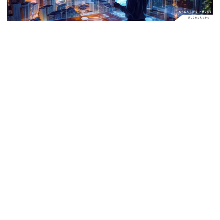
Apple Watch ULTRA
Apple Watch X
Apple Watch バンド
Apple イベント 2025
AppleCare+
AppleCare+値上げ
appleglass
appleglasses
appleintelligence
AppleTV
AppleWatch11
AppleWatchSE3
AppleWatchUltra3
Appleイベント
Appleシリコン
Apple値上げ
Apple値上げ2026
Apple初売り
Apple初売り2026
Apple最新情報
AppStore
AppStore アプリ値上げ
ARグラス
Beats by Dr.dre
Beats EP
Beats tour v2
Beats X
Canon
Canon C50
Canon EOS R1
Canon EOS R5 MarkⅡ
Carkeys
CES
CES 2026
Claude Fable 5
Claude Opus 5
coolpix P1100
CP+ 2025
CP+ 2026
CP+2026
cpplus2026
CPプラス2025
DJI
DJI 2025
DJI FLIP
DJI Matrice 4 シリーズ
DJI Mini 5 Pro