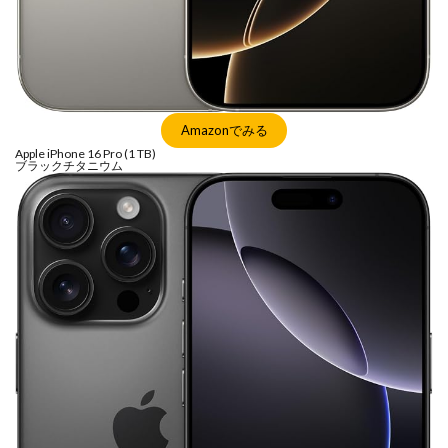
シグマ 135mm f/1.4
シグマ BF
シグマ BF 価格
シーピープラス2026
スクラッチゲート
スターリンク
スペースX
スマホ保険証
スマホ新法
スマートリング
ソニー
Amazonでみる
ソニー 400 800
ソニー a v
ソニー α7v
Apple iPhone 16 Pro (1 TB)
ソニー カメラ
ソニー タムロン買収
ブラックチタニウム
ソニー マクロ Gマスター
ソニーFX5
タムロン
タムロン 35-100 f2.8
タムロン 35-100mm f:2.8
ドル円
ドローン
ニコン
ニコン 2026
ニコン 24 70 2
ニコン 24 70 新型
ニコン Z6 3
ニコン z9ii
ニコン Zf シルバー
ニコン ZR
ニコン シネマカメラ
ニコン 大三元 2型
ニコン 新レンズ
ニコン 新型 大三元
ニコンZR
ネットフリックス 値上げ
ハッセルブラッド
ピクセル11
フルスクリーンiPhone
ボケモンスター