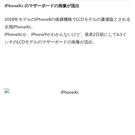
iPhoneXc のマザーボードの画像が流出
iPhone 14 Pro
iPhone 14 Pro Max
iPhone 18 Pro 機密情報流出
iPhone 2024
2018年モデルのiPhone8の後継機種でLCDモデルの廉価版とされる
次期iPhoneXc。
iPhone 2025
iPhone 2026
iPhone 22026
iPhoneXcか、iPhone9かわかんないけど、発表2日前にして6.1イ
iPhone Air 価格
iPhone Fold
iPhone Gemini
ンチのLCDモデルのマザーボードの画像が流出。
iPhone カメラ
iPhone マイナンバーカード
iPhone 予約日
iPhone14
iPhone16
iPhone16E
iPhone16Pro
iPhone17
iPhone17 Air
iPhone17 Air 発売日
iPhone17 Pro
iPhone17 Pro MAX
iPhone17 Pro MAX 価格
iPhone17 Pro 価格
iPhone17 Pro 違い
iPhone17 カラバリ
iPhone17 価格
iPhone17 値上げ
iPhone17Air スペック
iPhone17Air 予想
iPhone17Air 価格
iPhone17Air 発売日
iPhone17e
iPhone17e 価格