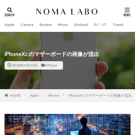
Apple
Camera
Review
Mono
Lifehack
PC・IT
Travel
Bo
タグ
#キャッシュレス
14インチ MacBook Pro 2022
15mm F1.4 DC | Contemporary
16インチ MacBook Pro 2022
iPhoneXc のマザーボードの画像が流出
2018年 買って良かったもの
20周年 iPhone
2018年9月10日
iPhone
35mm F1.4 DG II | Art
A18Pro MacBook
AI
AirPods Pro
AirPods Pro 2
AirPods Pro3
AirTag2
AIアレクサ
AIスマホ
Amazon初売り
HOME
Apple
iPhone
iPhoneXc のマザーボードの画像が流出
Amazon福袋
Anker
Anthropic
Apple
Apple Gemini
Apple intelligence
Apple M3チップ
Apple Ring
Apple Vision Pro
Apple Watch 11
Apple Watch 2024
Apple Watch Pro
Apple Watch SE2
Apple Watch Series 8