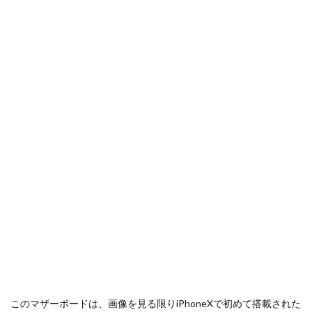
M4 iPad Air 発売日
M4 MacBook Air
M4 MacBook Pro
M5 MacBook Air
M5 MacBook Pro
M5MAX MacBook Pro
M5pro MacBook Pro
M5Pro/MAX MacBook Pro
M5Ultra
M6 MacBook Pro
M7Ultra
MacBook
MacBook 2026
MacBook Air
MacBook Air 2024
MacBook Air 2026
MacBook Air M4
MacBook Neo
MacBook Pro
MacBook Pro 2024
MacBook Pro 2026
macOS Sequoia 15.3
macOS Tahoe 26.4
MacStudio
Mamiya
Microsoft
Moomshot AI
NIIKOR Z
nikkor
NIKKOR 70-200 f/2.8 VR S Ⅱ
NIKKOR Z
NIKKOR Z 120-300mm
NIKKOR Z 120-300mm f/2.8 TC
NIKKOR Z 24 70mm f:2 8 S Ⅱ
NIKKOR Z 24-105mm f/4-7.1
このマザーボードは、画像を見る限りiPhoneXで初めて搭載された