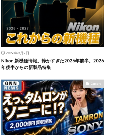
n Z6Ⅲ
ikon Z9ii
II
OM-3
2026年8月2日
発売日
Nikon 新機種情報。静かすぎた2026年前半。2026
powershotv1
年後半からの新製品特集
TM
RF300-600
SIGMA 200mm F2
Camera
X5
SONY α7V
TOR [X] Z Mount
uTube
Z 24 70 Ⅱ
発売日
Zマウント
アマゾン 初売り