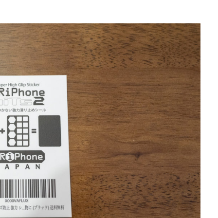
iPhoneSE 4 いつ
iPhoneSE 4 リーク
iPhoneSE4
iPhoneSE4 価格
iPhone規制
iRing
KDDI
Kimi K3
KOMODO-X Z Mount
Leica Q3 monochrome
Leica SL3-S
LINE
LINEヤフー
M2 MA
ro
M2Pro MacBook Pro
M3 MacBook Air
M4 iPad Air
M4 iP
M4 iPad Air 発売日
M4 MacBook Air
M4 MacBook Pro
M5 Mac
M5MAX MacBook Pro
M5pro MacBook Pro
M5Pro/MAX MacBook 
M7Ultra
MacBook
MacBook 2026
MacBook Air
MacBo
MacBook Air M4
MacBook Neo
MacBook Pro
MacBook Pro
6
macOS Sequoia 15.3
macOS Tahoe 26.4
MacStudio
Mamiy
NIIKOR Z
nikkor
NIKKOR 70-200 f/2.8 VR S Ⅱ
NIKKOR Z
N
mm f/2.8 TC
NIKKOR Z 24 70mm f:2 8 S Ⅱ
NIKKOR Z 24-105mm f/4-7.1
f/2.8 S II
NIKKOR Z 24-70mm f/2.8 S Ⅱ
NIKKOR Z 28-135mm f/4 PZ
mm f/4 PZ 発売
NIKKOR Z 35mm f/1.2 S
NIKKOR Z 35mm f/1.4
NIK
 f/2.8 VR S II
NIKKOR Z 70-200mm f/2.8 VR S II 予約日
NIKKOR Z 70-20
m f/2.8 VR S II 発売日
Nikon
Nikon 2026
Nikon 2027
nikon 