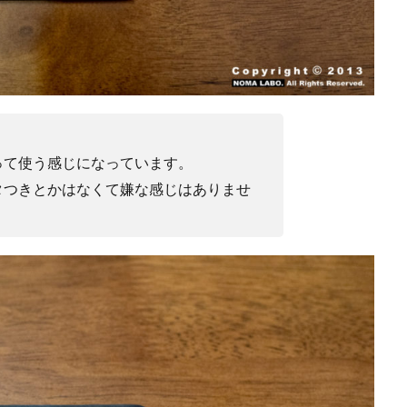
Nikon RED
Nikon RED買収
Nikon Z6 Ⅲ
Nikon Z6iii
Niko
Nikon Z8
Nikon Z9
Nikon Z9 II
Nikon Z9 Ⅱ
Nikon Z90
N
Nikon ZED
Nikon Zf
Nikon Zf シルバー
Nikon ZR
Nikon レンズ
ズ
Nikon 新型
Nikon 新型カメラ
nikonz9ii
NikonZR
口径超望遠レンズ
NINTENDO SWITCH 2
nintendoswitch2
OM-1 Mark 
OpenAI
Otus ML 35mm
Otus ML 35mm 価格
Otus ML 35mm 
って使う感じになっています。
発表日
P42i
PayPay
Pixel10a
Pixel11
Powerbeats Pro 2
タつきとかはなくて嫌な感じはありませ
ED Zマウント
Review
RF 14mm F1.4L VCM
RF16 28mm F2 8 IS S
OH GRⅣ
Rollei
scratchgate
SIGMA
SIGMA 12mm F1.4 DC
ny
sony 16mm f1 8
SONY 24-70mm f/2.0
SONY FX3
SONY F
D高騰
STARLINK
SunDisk
SurfaceBook
TAMRON
V-RAP
isionpro
watchOS
watchOS 11.3
WWDC 2026
YCC
Yo
6Ⅲ 修理
Z9
Z9 ファーム
Z9ii スペック
Z9ii 価格
Z9ii 
Zf
zf シルバー
Zf ファーム
ZR 修理
ZV-E10II
Zシネマ
すめ Mac アプリ
アップル 2026
アップル 初売り
アップルAI