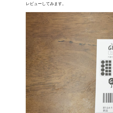
レビューしてみます。
iPhoneSE 4
iPhone値上げ
Leica M EV1
M2 Pro MacBook P
M4 iPad Air 価格
M5 MacBook Pro
M6 MacBook Pro
MacBook Air 2026
MacBook Pro 202
Moomshot AI
NIKKOR Z 120-300
NIKKOR Z 24-70mm 
NIKKOR Z 28-135
NIKKOR Z 70-200mm
NIKKOR Z 70-200m