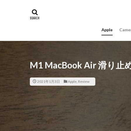
#キャッシュレス
16インチ MacBook 
A18Pro MacBook
Apple
Came
AIスマホ
Am
Apple intelligence
Apple Watch 2024
Apple Watch X
M1 MacBook Air 滑り
appleglass
a
AppleWatchUltra3
2021年1月3日
Apple
,
Review
Apple初売り2026
Beats EP
Bea
Carkeys
CES
CP+ 2026
C
DJI Matrice 4 シ
EOS R1
EOS 