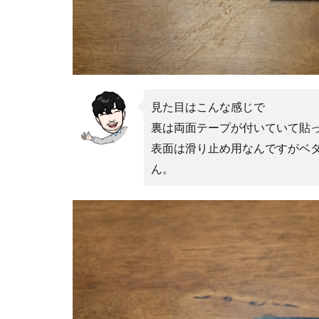
nikon 35mm f1.2
Nikon Z7 Ⅲ
Nikon Z9Ⅱ
Nikon 大三元レン
Nikonニコン大
見た目はこんな感じで
OMDS OM-3
裏は両面テープが付いていて貼
Otus ML 35mm 
表面は滑り止め用なんですがベ
ん。
RED WING
R
RICOH
RIC
SoftBank
so
SPACE X
SS
Vision Pro
v
Z5Ⅱ 修理
Z
ZEISS Otus ML
Zレンズ
おす