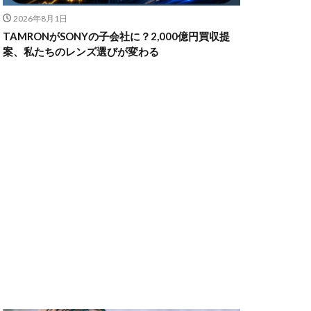
2026年8月1日
TAMRONがSONYの子会社に？2,000億円買収提
ャノン シネマカメラ
案、私たちのレンズ選びが変わる
 価格
スマホ新法
メラ
100 f2.8
70 2
コン シネマカメラ
クス 値上げ
ンバーカード
ー
リコー GR4
MacBook
円安
irTag
日銀