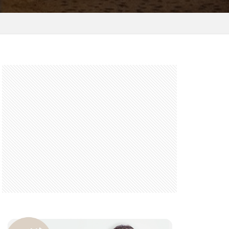
 F6.3-8 G
FRB
FX
GooglePixel
iOS
iOS 16
 mini
14 Pro Max
2026
バーカード
iPhone17 Air
iPhone17 Pro 価格
e17Air スペック
7e 価格
17series
ー
honeSE