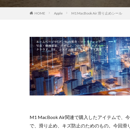
EOS R8 Mark II
HOME
Apple
M1 MacBook Air 滑り止めシール
FE 50-105mm F2.
FX5
Galaxy 
GPT-5.6
Has
iOS 17.3.1
i
iPad Pro 2024
iPhone 18 Pro
iPhone Air 価格
iPhone 予約日
iPhone17 Air 発
iPhone17 Pro 違い
iPhone17Air 予想
iPhone17e 新色
M1 MacBook Air関連で購入したアイテム
iPhone17カメラ
で、滑り止め、キズ防止のためのもの。今回滑
iPhone18 価格