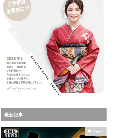
iPhoneサブスク
Leica
X MacBook Pro
ad Air スペック
Book Air
Pro
M5Ultra
ok Air 2024
 2024
a
Microsoft
IKKOR Z 120-300mm
最新記事
KOR Z 35mm f/1.4 S
0mm f/2.8 VR S II 価格
Camera
35mm 1.2