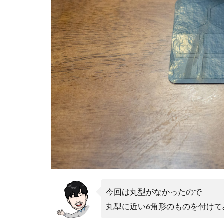
アレクサ
イ
インスタ長方形に
キャノン レンズ
シーピープラス20
スマートリング
ソニー タムロン買
タムロン 35-100mm 
ニコン 24 70 新型
ニコン 大三元 2型
ハッセルブラッド
マイナ保険証
ルミックス S1RⅡ
今回は丸型がなかったので
半導体不足
丸型に近い6角形のものを付けて
為替
為替情