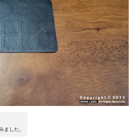
ンスタ リール 時間
インスタ縦長になった
インスタ表示戻す
なる直し方
オータス
カメラ
キャノン
キャノン C50
キ
コシナ
シグマ
シグマ 135mm f/1.4
シグマ BF
シグマ BF
26
スクラッチゲート
スターリンク
スペースX
スマホ保険証
ソニー
ソニー 400 800
ソニー a v
ソニー α7v
ソニー カ
収
ソニー マクロ Gマスター
ソニーFX5
タムロン
タムロン 35-
f:2.8
ドル円
ドローン
ニコン
ニコン 2026
ニコン 24 
ニコン Z6 3
ニコン z9ii
ニコン Zf シルバー
ニコン ZR
ニ
ニコン 新レンズ
ニコン 新型 大三元
ニコンZR
ネットフリッ
ピクセル11
フルスクリーンiPhone
ボケモンスター
マイナ
メモリチップ不足
メモリ高騰
ライカSL3
ライカSL3-S
リコ
ルミックスS1Rii
一眼レフ
人気ワイヤレスイヤフォン
低価格 
廉価版MacBook
折りたたみiPhone
新Siri
新型 ドローン
新型A
みました。
報
生成AI 最新
経済指標