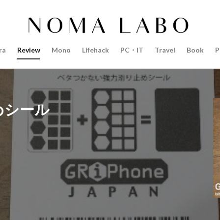
14インチ MacBook Pro 2022
15mm F1.4 DC | Contemporary
Pro 2022
2018年 買って良かったもの
20周年 iPhone
35mm F1.4 D
AI
AirPods Pro
AirPods Pro 2
AirPods Pro3
AirTag2
ra
Review
Mono
Lifehack
PC・IT
Travel
Book
P
azon初売り
Amazon福袋
Anker
Anthropic
Apple
Appl
Apple M3チップ
Apple Ring
Apple Vision Pro
Apple Watch 11
Apple Watch Pro
Apple Watch SE2
Apple Watch Series 8
Appl
Apple Watch バンド
Apple イベント 2025
AppleCare+
AppleCa
止めシール
ppleglasses
appleintelligence
AppleTV
AppleWatch11
Apple
Appleイベント
Appleシリコン
Apple値上げ
Apple値上げ202
Apple最新情報
AppStore
AppStore アプリ値上げ
ARグラス
ts tour v2
Beats X
Canon
Canon C50
Canon EOS R1
C
CES 2026
Claude Fable 5
Claude Opus 5
coolpix P1100
P+2026
cpplus2026
CPプラス2025
DJI
DJI 2025
DJI FL
リーズ
DJI Mini 5 Pro
dji ミラーレスカメラ
DJI 新型
DMA
R3 MarkⅡ
EOS R3 MarkⅡ 予想
EOS R5 MarkⅡ
EOS R6 Mark Ⅲ