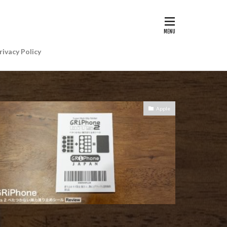
G II | Art
AIアレクサ
rivacy Policy
e Gemini
e Watch ULTRA
re+値上げ
Apple
WatchSE3
6
Apple初売り
Beats by Dr.dre
anon EOS R5 MarkⅡ
CP+ 2025
IP
EOS C50
EOS R6 MarkⅢ