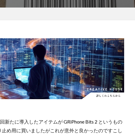
EOS RC
EOSR6M3
FE 24-200mm F2.8-4.5G OSS
FE 400-800mm
8 G
FE 85mm F1.4 GM II
FE16mm F1.8 G
FE400-800mm F6.3-8 G
S24
GalaxyＳ25
GalaxyＳ25 ultra
GalaxyＳ25 エッジ
Google
selblad
Hasselblad X2D II 100C
HomePod
iMac
Instagram
OS 17.4
iOS 18.3
iOS 26.4
iOS 27
iOS16
iPad
iPad
iPadOS 18.3
iPhone
iPhone 14 Plus
iPhone 14 Pro
iPhone 
 機密情報流出
iPhone 2024
iPhone 2025
iPhone 2026
iPhone 2
iPhone Fold
iPhone Gemini
iPhone カメラ
iPhone マイナン
iPhone14
iPhone16
iPhone16E
iPhone16Pro
iPhone17
売日
iPhone17 Pro
iPhone17 Pro MAX
iPhone17 Pro MAX 価格
iPhone17 カラバリ
iPhone17 価格
iPhone17 値上げ
iPhon
iPhone17Air 価格
iPhone17Air 発売日
iPhone17e
iPhone1
iPhone17e 発売日
iPhone17e 発表日
iphone17promax
iphone
で、今回新たに導入したアイテムが
GRiPhone Bits 2
というもの
iPhone18
iPhone18 Pro
iPhone18 カメラ
iPhone18 バッテリ
り止め用に買いましたがこれが意外と良かったのですこし
iPhone18Pro
iPhone18ProMAX
iPhone19
iPhoneAir2
iP