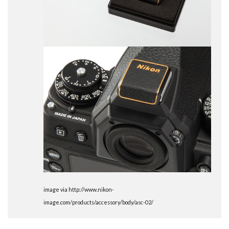
SSD高騰
STARLINK
SunDisk
SurfaceBook
TAMRON
V-RAPTOR [X] Z Mount
Vision Pro
visionpro
watchOS
watchOS 11.3
WWDC 2026
YCC
YouTube
Z 24 70 Ⅱ
Z5Ⅱ 修理
Z6Ⅲ 修理
Z9
Z9 ファーム
Z9ii スペック
Z9ii 価格
Z9ii 発売日
ZEISS Otus ML
Zf
zf シルバー
Zf ファーム
ZR 修理
ZV-E10II
Zシネマ
Zマウント
Zレンズ
おすすめ Mac アプリ
アップル 2026
アップル 初売り
アップルAI
アマゾン 初売り
アレクサ
インスタ リール 時間
インスタ縦長になった
インスタ表示戻す
インスタ長方形になる直し方
オータス
カメラ
image via http://www.nikon-
image.com/products/accessory/body/asc-02/
キャノン
キャノン C50
キャノン シネマカメラ
キャノン レンズ
コシナ
シグマ