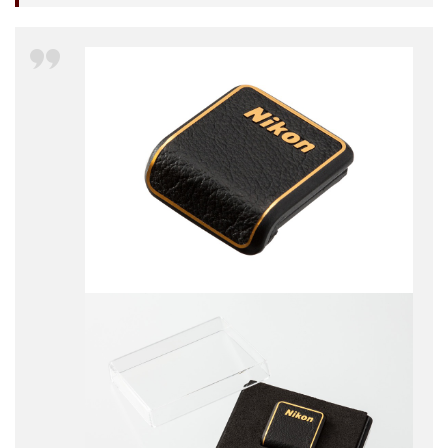
Nikon ZR
Nikon レンズ
Nikon 大三元レンズ
Nikon 新型
Nikon 新型カメラ
nikonz9ii
NikonZR
Nikonニコン大口径超望遠レンズ
NINTENDO SWITCH 2
nintendoswitch2
OM-1 Mark II
OM-3
OMDS OM-3
OpenAI
Otus ML 35mm
Otus ML 35mm 価格
Otus ML 35mm 発売日
Otus ML 35mm 発表日
P42i
PayPay
Pixel10a
Pixel11
Powerbeats Pro 2
powershotv1
RED WING
RED Zマウント
Review
RF 14mm F1.4L VCM
RF16 28mm F2 8 IS STM
RF300-600
RICOH
RICOH GRⅣ
Rollei
scratchgate
SIGMA
SIGMA 12mm F1.4 DC
SIGMA 200mm F2
SoftBank
sony
sony 16mm f1 8
SONY 24-70mm f/2.0
SONY FX3
SONY FX5
SONY α7V
SPACE X