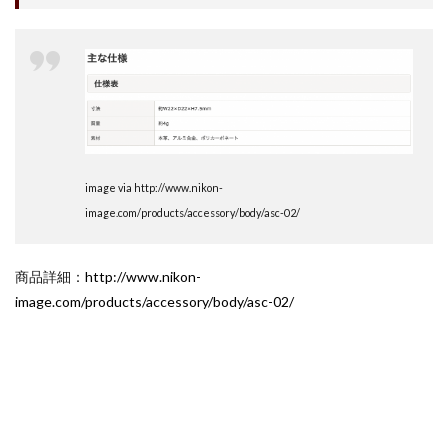
M4 iPad Air 発売日
M4 MacBook Air
M4 MacBook Pro
M5 MacBook Air
M5 MacBook Pro
M5MAX MacBook Pro
M5pro MacBook Pro
M5Pro/MAX MacBook Pro
M5Ultra
M6 MacBook Pro
M7Ultra
MacBook
MacBook 2026
MacBook Air
MacBook Air 2024
MacBook Air 2026
MacBook Air M4
MacBook Neo
image via http://www.nikon-
MacBook Pro
MacBook Pro 2024
image.com/products/accessory/body/asc-02/
MacBook Pro 2026
macOS Sequoia 15.3
macOS Tahoe 26.4
MacStudio
Mamiya
商品詳細：
http://www.nikon-
image.com/products/accessory/body/asc-02/
Microsoft
Moomshot AI
NIIKOR Z
nikkor
NIKKOR 70-200 f/2.8 VR S Ⅱ
NIKKOR Z
NIKKOR Z 120-300mm
NIKKOR Z 120-300mm f/2.8 TC
NIKKOR Z 24 70mm f:2 8 S Ⅱ
NIKKOR Z 24-105mm f/4-7.1