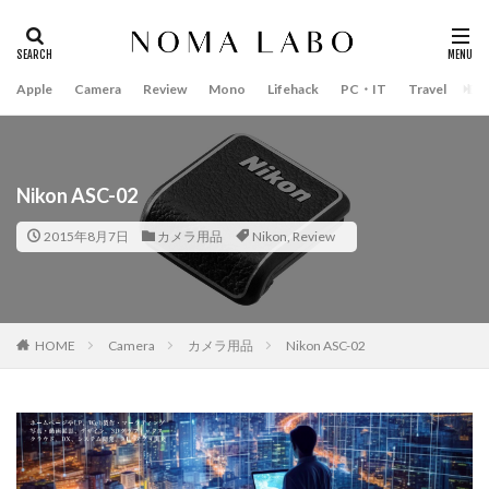
Apple
Camera
Review
Mono
Lifehack
PC・IT
Travel
Bo
タグ
#キャッシュレス
14インチ MacBook Pro 2022
15mm F1.4 DC | Contemporary
16インチ MacBook Pro 2022
Nikon ASC-02
2018年 買って良かったもの
20周年 iPhone
2015年8月7日
カメラ用品
Nikon
,
Review
35mm F1.4 DG II | Art
A18Pro MacBook
AI
AirPods Pro
AirPods Pro 2
AirPods Pro3
AirTag2
AIアレクサ
AIスマホ
Amazon初売り
HOME
Camera
カメラ用品
Nikon ASC-02
Amazon福袋
Anker
Anthropic
Apple
Apple Gemini
Apple intelligence
Apple M3チップ
Apple Ring
Apple Vision Pro
Apple Watch 11
Apple Watch 2024
Apple Watch Pro
Apple Watch SE2
Apple Watch Series 8