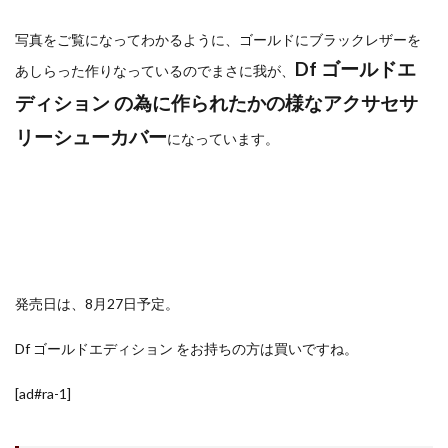
マイナンバーカード
マイナ保険証
写真をご覧になってわかるように、ゴールドにブラックレザーを
メモリチップ不足
メモリ高騰
ライカSL3
Df ゴールドエ
あしらった作りなっているのでまさに我が、
ライカSL3-S
リコー
リコー GR4
ディション の為に作られたかの様なアクサセサ
ルミックス S1RⅡ
ルミックスS1Rii
一眼レフ
人気ワイヤレスイヤフォン
低価格 MacBook
円安
リーシューカバー
になっています。
半導体不足
廉価版MacBook
折りたたみiPhone
新Siri
新型 ドローン
新型AirTag
日銀
為替
為替情報
生成AI 最新
経済指標
検索
発売日は、8月27日予定。
Df ゴールドエディション をお持ちの方は買いですね。
[ad#ra-1]