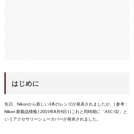
iPhone 14 Pro
iPhone 14 Pro Max
iPhone 18 Pro 機密情報流出
iPhone 2024
iPhone 2025
iPhone 2026
iPhone 22026
iPhone Air 価格
iPhone Fold
iPhone Gemini
iPhone カメラ
iPhone マイナンバーカード
iPhone 予約日
iPhone14
iPhone16
iPhone16E
iPhone16Pro
iPhone17
iPhone17 Air
iPhone17 Air 発売日
iPhone17 Pro
iPhone17 Pro MAX
iPhone17 Pro MAX 価格
はじめに
iPhone17 Pro 価格
iPhone17 Pro 違い
iPhone17 カラバリ
iPhone17 価格
先日、Nikonから新しい3本のレンズが発表されましたが、( 参考：
iPhone17 値上げ
iPhone17Air スペック
Nikon 新製品情報 ( 2015年8月4日 )
)これと同時期に「ASC-02」と
iPhone17Air 予想
iPhone17Air 価格
いうアクセサリーシューカバーが発表されました。
iPhone17Air 発売日
iPhone17e
iPhone17e 価格