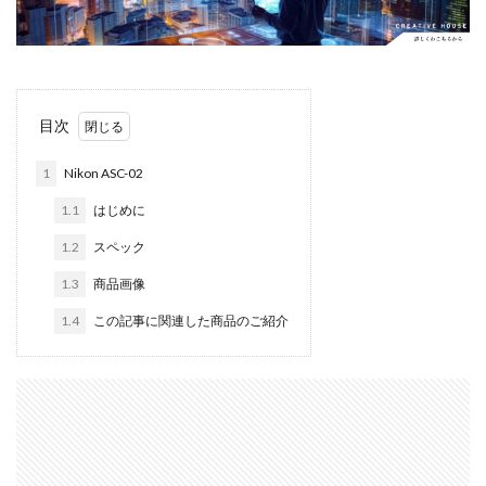
Apple Watch ULTRA
Apple Watch X
Apple Watch バンド
Apple イベント 2025
AppleCare+
AppleCare+値上げ
appleglass
目次
appleglasses
appleintelligence
AppleTV
AppleWatch11
AppleWatchSE3
AppleWatchUltra3
1
Nikon ASC-02
Appleイベント
Appleシリコン
Apple値上げ
1.1
はじめに
Apple値上げ2026
Apple初売り
Apple初売り2026
1.2
スペック
Apple最新情報
AppStore
AppStore アプリ値上げ
1.3
商品画像
ARグラス
Beats by Dr.dre
Beats EP
Beats tour v2
Beats X
Canon
Canon C50
1.4
この記事に関連した商品のご紹介
Canon EOS R1
Canon EOS R5 MarkⅡ
Carkeys
CES
CES 2026
Claude Fable 5
Claude Opus 5
coolpix P1100
CP+ 2025
CP+ 2026
CP+2026
cpplus2026
CPプラス2025
DJI
DJI 2025
DJI FLIP
DJI Matrice 4 シリーズ
DJI Mini 5 Pro