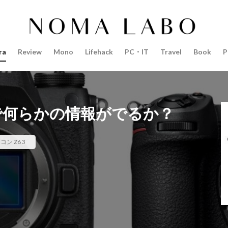
14インチ MacBook Pro 2022
15mm F1.4 DC | Contemporary
Pro 2022
2018年 買って良かったもの
20周年 iPhone
35mm F1.4 D
AI
AirPods Pro
AirPods Pro 2
AirPods Pro3
AirTag2
ra
Review
Mono
Lifehack
PC・IT
Travel
Book
P
azon初売り
Amazon福袋
Anker
Anthropic
Apple
Appl
Apple M3チップ
Apple Ring
Apple Vision Pro
Apple Watch 11
Apple Watch Pro
Apple Watch SE2
Apple Watch Series 8
Appl
Apple Watch バンド
Apple イベント 2025
AppleCare+
AppleCa
 2024で何らかの情報がでるか？
ppleglasses
appleintelligence
AppleTV
AppleWatch11
Apple
Appleイベント
Appleシリコン
Apple値上げ
Apple値上げ202
コン Z6 3
Apple最新情報
AppStore
AppStore アプリ値上げ
ARグラス
ts tour v2
Beats X
Canon
Canon C50
Canon EOS R1
C
CES 2026
Claude Fable 5
Claude Opus 5
coolpix P1100
P+2026
cpplus2026
CPプラス2025
DJI
DJI 2025
DJI FL
リーズ
DJI Mini 5 Pro
dji ミラーレスカメラ
DJI 新型
DMA
R3 MarkⅡ
EOS R3 MarkⅡ 予想
EOS R5 MarkⅡ
EOS R6 Mark Ⅲ