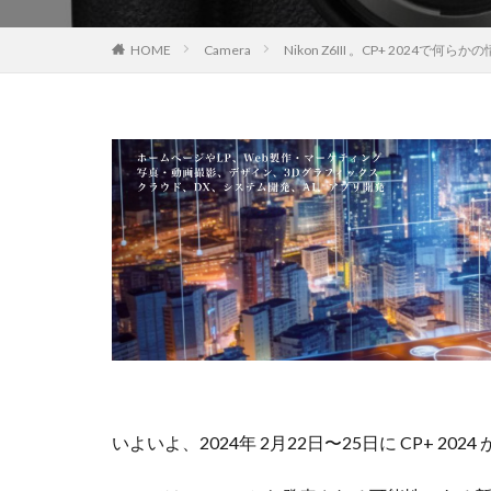
EOS R8 Mark II
HOME
Camera
Nikon Z6III 。CP+ 2024で何
FE 50-105mm F2.
FX5
Galaxy 
GPT-5.6
Has
iOS 17.3.1
i
iPad Pro 2024
iPhone 18 Pro
iPhone Air 価格
iPhone 予約日
iPhone17 Air 発
iPhone17 Pro 違い
iPhone17Air 予想
iPhone17e 新色
いよいよ、2024年 2月22日〜25日に CP+ 202
iPhone17カメラ
iPhone18 価格