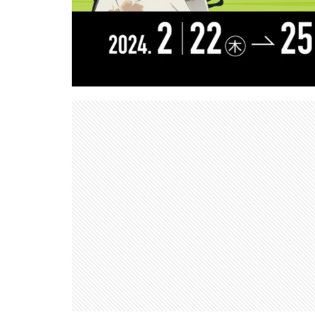
nikon 35mm f1.2
Nikon Z7 Ⅲ
Nikon Z9Ⅱ
Nikon 大三元レン
Nikonニコン大
OMDS OM-3
Otus ML 35mm 
RED WING
R
RICOH
RIC
SoftBank
so
SPACE X
SS
Vision Pro
v
Z5Ⅱ 修理
Z
ZEISS Otus ML
Zレンズ
おす