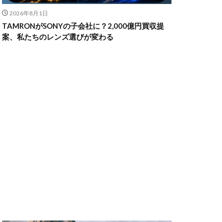
2026年8月1日
TAMRONがSONYの子会社に？2,000億円買収提
ャノン シネマカメラ
案、私たちのレンズ選びが変わる
 価格
スマホ新法
メラ
100 f2.8
70 2
コン シネマカメラ
クス 値上げ
ンバーカード
ー
リコー GR4
MacBook
円安
irTag
日銀