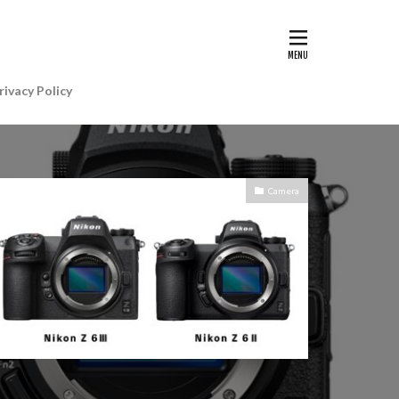
G II | Art
AIアレクサ
rivacy Policy
e Gemini
e Watch ULTRA
re+値上げ
Camera
WatchSE3
6
Apple初売り
Beats by Dr.dre
anon EOS R5 MarkⅡ
CP+ 2025
IP
EOS C50
EOS R6 MarkⅢ