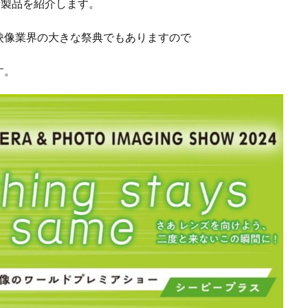
新製品を紹介します。
iPhoneSE 4 いつ
iPhoneSE 4 リーク
iPhoneSE4
iPhoneSE4 価格
映像業界の大きな祭典でもありますので
iPhone規制
iRing
KDDI
Kimi K3
KOMODO-X Z Mount
Leica Q3 monochrome
Leica SL3-S
LINE
LINEヤフー
M2 MA
す。
ro
M2Pro MacBook Pro
M3 MacBook Air
M4 iPad Air
M4 iP
M4 iPad Air 発売日
M4 MacBook Air
M4 MacBook Pro
M5 Mac
M5MAX MacBook Pro
M5pro MacBook Pro
M5Pro/MAX MacBook 
M7Ultra
MacBook
MacBook 2026
MacBook Air
MacBo
MacBook Air M4
MacBook Neo
MacBook Pro
MacBook Pro
6
macOS Sequoia 15.3
macOS Tahoe 26.4
MacStudio
Mamiy
NIIKOR Z
nikkor
NIKKOR 70-200 f/2.8 VR S Ⅱ
NIKKOR Z
N
mm f/2.8 TC
NIKKOR Z 24 70mm f:2 8 S Ⅱ
NIKKOR Z 24-105mm f/4-7.1
f/2.8 S II
NIKKOR Z 24-70mm f/2.8 S Ⅱ
NIKKOR Z 28-135mm f/4 PZ
mm f/4 PZ 発売
NIKKOR Z 35mm f/1.2 S
NIKKOR Z 35mm f/1.4
NIK
 f/2.8 VR S II
NIKKOR Z 70-200mm f/2.8 VR S II 予約日
NIKKOR Z 70-20
m f/2.8 VR S II 発売日
Nikon
Nikon 2026
Nikon 2027
nikon 