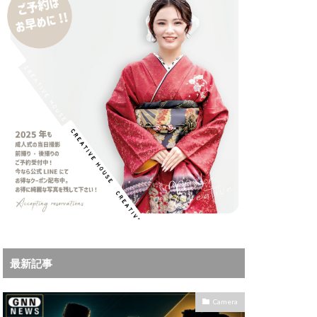
iPhoneサブスク
Leica
X MacBook Pro
ad Air スペック
Book Air
Pro
M5Ultra
ok Air 2024
 2024
a
Microsoft
IKKOR Z 120-300mm
最新記事
KOR Z 35mm f/1.4 S
0mm f/2.8 VR S II 価格
Camera
35mm 1.2