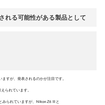
ンスタ リール 時間
インスタ縦長になった
インスタ表示戻す
なる直し方
オータス
カメラ
キャノン
キャノン C50
キ
から発表される可能性がある製品として
コシナ
シグマ
シグマ 135mm f/1.4
シグマ BF
シグマ BF
26
スクラッチゲート
スターリンク
スペースX
スマホ保険証
ソニー
ソニー 400 800
ソニー a v
ソニー α7v
ソニー カ
収
ソニー マクロ Gマスター
ソニーFX5
タムロン
タムロン 35-
f:2.8
ドル円
ドローン
ニコン
ニコン 2026
ニコン 24 
ニコン Z6 3
ニコン z9ii
ニコン Zf シルバー
ニコン ZR
ニ
ニコン 新レンズ
ニコン 新型 大三元
ニコンZR
ネットフリッ
ピクセル11
フルスクリーンiPhone
ボケモンスター
マイナ
メモリチップ不足
メモリ高騰
ライカSL3
ライカSL3-S
リコ
きていますが、発表されるのかが注目です。
ルミックスS1Rii
一眼レフ
人気ワイヤレスイヤフォン
低価格 
と考えられています。
廉価版MacBook
折りたたみiPhone
新Siri
新型 ドローン
新型A
報
生成AI 最新
経済指標
みられていますが、Nikon Z6 Ⅲと