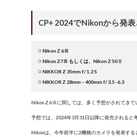
アレクサ
イ
インスタ長方形に
CP+ 2024でNikon
キャノン レンズ
シーピープラス20
スマートリング
Nikon Z 6Ⅲ
ソニー タムロン買
Nikon Z7Ⅲ もしくは、Nikon Z 50Ⅱ
タムロン 35-100mm 
NIKKOR Z 35mm f/ 1.2 S
ニコン 24 70 新型
NIKKOR Z 28mm – 400mm f/ 3.5 -6.3
ニコン 大三元 2型
ハッセルブラッド
マイナ保険証
Nikon Z 6Ⅲに関しては、多く予想がされて
ルミックス S1RⅡ
予想では、2024年3月31日以降に発売される
半導体不足
為替
為替情
Nikonは、今年前半に2機種のカメラを発表すると