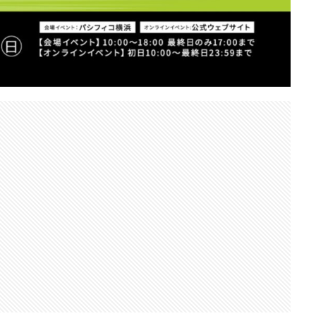
Nikon RED
Nikon RED買収
Nikon Z6 Ⅲ
Nikon Z6iii
Niko
Nikon Z8
Nikon Z9
Nikon Z9 II
Nikon Z9 Ⅱ
Nikon Z90
N
Nikon ZED
Nikon Zf
Nikon Zf シルバー
Nikon ZR
Nikon レンズ
ズ
Nikon 新型
Nikon 新型カメラ
nikonz9ii
NikonZR
口径超望遠レンズ
NINTENDO SWITCH 2
nintendoswitch2
OM-1 Mark 
OpenAI
Otus ML 35mm
Otus ML 35mm 価格
Otus ML 35mm 
発表日
P42i
PayPay
Pixel10a
Pixel11
Powerbeats Pro 2
ED Zマウント
Review
RF 14mm F1.4L VCM
RF16 28mm F2 8 IS S
OH GRⅣ
Rollei
scratchgate
SIGMA
SIGMA 12mm F1.4 DC
ny
sony 16mm f1 8
SONY 24-70mm f/2.0
SONY FX3
SONY F
D高騰
STARLINK
SunDisk
SurfaceBook
TAMRON
V-RAP
isionpro
watchOS
watchOS 11.3
WWDC 2026
YCC
Yo
6Ⅲ 修理
Z9
Z9 ファーム
Z9ii スペック
Z9ii 価格
Z9ii 
Zf
zf シルバー
Zf ファーム
ZR 修理
ZV-E10II
Zシネマ
すめ Mac アプリ
アップル 2026
アップル 初売り
アップルAI