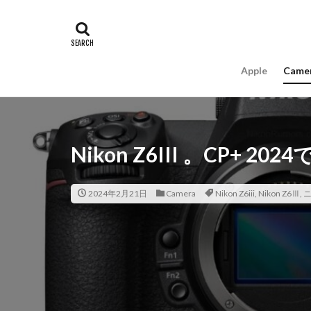
#キャッシュレス
16インチ MacBook 
A18Pro MacBook
Apple
Came
AIスマホ
Am
Apple intelligence
Apple Watch 2024
Apple Watch X
Nikon Z6III 。CP+
appleglass
a
AppleWatchUltra3
2024年2月21日
Camera
Nikon Z6iii
,
Nikon Z6Ⅲ
,
ニ
Apple初売り2026
Beats EP
Bea
Carkeys
CES
CP+ 2026
C
DJI Matrice 4 シ
EOS R1
EOS 