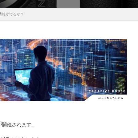
EOS RC
EOSR6M3
FE 24-200mm F2.8-4.5G OSS
FE 400-800mm
らかの情報がでるか？
8 G
FE 85mm F1.4 GM II
FE16mm F1.8 G
FE400-800mm F6.3-8 G
S24
GalaxyＳ25
GalaxyＳ25 ultra
GalaxyＳ25 エッジ
Google
selblad
Hasselblad X2D II 100C
HomePod
iMac
Instagram
OS 17.4
iOS 18.3
iOS 26.4
iOS 27
iOS16
iPad
iPad
iPadOS 18.3
iPhone
iPhone 14 Plus
iPhone 14 Pro
iPhone 
 機密情報流出
iPhone 2024
iPhone 2025
iPhone 2026
iPhone 2
iPhone Fold
iPhone Gemini
iPhone カメラ
iPhone マイナン
iPhone14
iPhone16
iPhone16E
iPhone16Pro
iPhone17
売日
iPhone17 Pro
iPhone17 Pro MAX
iPhone17 Pro MAX 価格
iPhone17 カラバリ
iPhone17 価格
iPhone17 値上げ
iPhon
iPhone17Air 価格
iPhone17Air 発売日
iPhone17e
iPhone1
iPhone17e 発売日
iPhone17e 発表日
iphone17promax
iphone
4 が開催されます。
iPhone18
iPhone18 Pro
iPhone18 カメラ
iPhone18 バッテリ
iPhone18Pro
iPhone18ProMAX
iPhone19
iPhoneAir2
iP