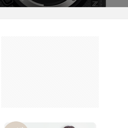
 F6.3-8 G
FRB
FX
GooglePixel
iOS
iOS 16
 mini
14 Pro Max
2026
バーカード
iPhone17 Air
iPhone17 Pro 価格
e17Air スペック
7e 価格
17series
ー
honeSE