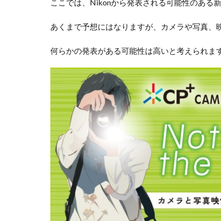
ここでは、Nikonから発表される可能性のある
iPhoneSE 4
あくまで予想にはなりますが、カメラや写真、
iPhone値上げ
Leica M EV1
何らかの発表がある可能性は高いと考えられま
M2 Pro MacBook P
M4 iPad Air 価格
M5 MacBook Pro
M6 MacBook Pro
MacBook Air 2026
MacBook Pro 202
Moomshot AI
NIKKOR Z 120-300
NIKKOR Z 24-70mm 
NIKKOR Z 28-135
NIKKOR Z 70-200mm
NIKKOR Z 70-200m