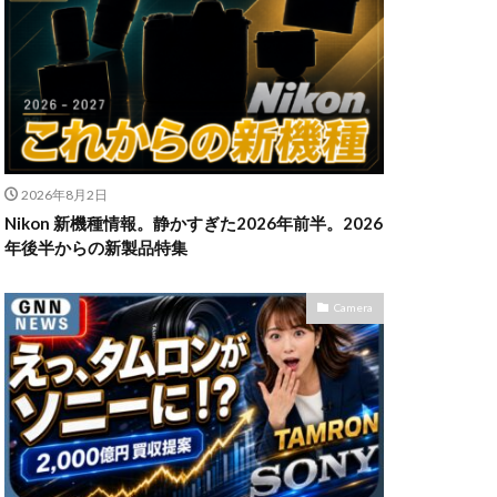
n Z6Ⅲ
ikon Z9ii
II
OM-3
2026年8月2日
発売日
Nikon 新機種情報。静かすぎた2026年前半。2026
powershotv1
年後半からの新製品特集
TM
RF300-600
SIGMA 200mm F2
Camera
X5
SONY α7V
TOR [X] Z Mount
uTube
Z 24 70 Ⅱ
発売日
Zマウント
アマゾン 初売り