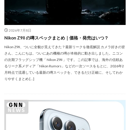
iPhone 14 Pro
iPhone 14 Pro Max
iPhone 18 Pro 機密情報流出
iPhone 2024
iPhone 2025
iPhone 2026
iPhone 22026
2026年7月8日
iPhone Air 価格
iPhone Fold
iPhone Gemini
Nikon Z9II の噂スペックまとめ｜価格・発売はいつ？
iPhone カメラ
iPhone マイナンバーカード
Nikon Z9II、ついに全貌が見えてきた？最新リークを徹底解説 カメラ好きの皆
iPhone 予約日
iPhone14
iPhone16
さん、こんにちは。ついにあの機種の噂が本格的に動き出しました。ニコン
の次期フラッグシップ機「 Nikon Z9II 」です。 この記事では、海外の信頼あ
iPhone16E
iPhone16Pro
iPhone17
るリーク系メディア「Nikon Rumors」などの一次ソースをもとに、2026年2
iPhone17 Air
iPhone17 Air 発売日
iPhone17 Pro
月時点で流通している最新の噂スペックを、できるだけ正確に、そしてわか
iPhone17 Pro MAX
iPhone17 Pro MAX 価格
りやすくまとめ […]
iPhone17 Pro 価格
iPhone17 Pro 違い
iPhone17 カラバリ
iPhone17 価格
iPhone17 値上げ
iPhone17Air スペック
iPhone17Air 予想
iPhone17Air 価格
iPhone17Air 発売日
iPhone17e
iPhone17e 価格