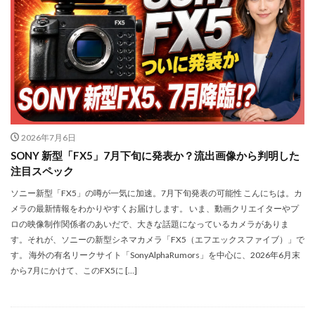
M4 iPad Air 発売日
M4 MacBook Air
M4 MacBook Pro
M5 MacBook Air
M5 MacBook Pro
M5MAX MacBook Pro
M5pro MacBook Pro
M5Pro/MAX MacBook Pro
M5Ultra
M6 MacBook Pro
M7Ultra
MacBook
MacBook 2026
MacBook Air
MacBook Air 2024
MacBook Air 2026
MacBook Air M4
MacBook Neo
2026年7月6日
MacBook Pro
MacBook Pro 2024
SONY 新型「FX5」7月下旬に発表か？流出画像から判明した
注目スペック
MacBook Pro 2026
macOS Sequoia 15.3
macOS Tahoe 26.4
MacStudio
Mamiya
ソニー新型「FX5」の噂が一気に加速。7月下旬発表の可能性 こんにちは。カ
メラの最新情報をわかりやすくお届けします。 いま、動画クリエイターやプ
Microsoft
Moomshot AI
NIIKOR Z
nikkor
ロの映像制作関係者のあいだで、大きな話題になっているカメラがありま
NIKKOR 70-200 f/2.8 VR S Ⅱ
NIKKOR Z
す。それが、ソニーの新型シネマカメラ「FX5（エフエックスファイブ）」で
す。 海外の有名リークサイト「SonyAlphaRumors」を中心に、2026年6月末
NIKKOR Z 120-300mm
NIKKOR Z 120-300mm f/2.8 TC
から7月にかけて、このFX5に […]
NIKKOR Z 24 70mm f:2 8 S Ⅱ
NIKKOR Z 24-105mm f/4-7.1