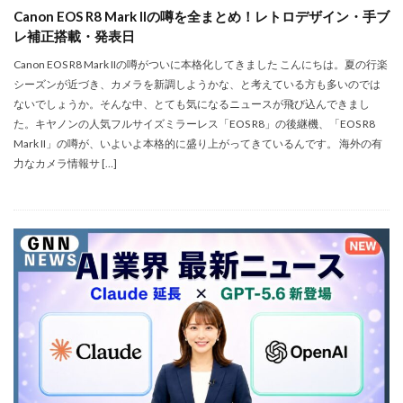
Canon EOS R8 Mark IIの噂を全まとめ！レトロデザイン・手ブ
Apple Watch ULTRA
Apple Watch X
レ補正搭載・発表日
Apple Watch バンド
Apple イベント 2025
Canon EOS R8 Mark IIの噂がついに本格化してきました こんにちは。夏の行楽
AppleCare+
AppleCare+値上げ
appleglass
シーズンが近づき、カメラを新調しようかな、と考えている方も多いのでは
appleglasses
appleintelligence
AppleTV
ないでしょうか。そんな中、とても気になるニュースが飛び込んできまし
た。キヤノンの人気フルサイズミラーレス「EOS R8」の後継機、「EOS R8
AppleWatch11
AppleWatchSE3
AppleWatchUltra3
Mark II」の噂が、いよいよ本格的に盛り上がってきているんです。 海外の有
Appleイベント
Appleシリコン
Apple値上げ
力なカメラ情報サ […]
Apple値上げ2026
Apple初売り
Apple初売り2026
Apple最新情報
AppStore
AppStore アプリ値上げ
ARグラス
Beats by Dr.dre
Beats EP
Beats tour v2
Beats X
Canon
Canon C50
Canon EOS R1
Canon EOS R5 MarkⅡ
Carkeys
CES
CES 2026
Claude Fable 5
Claude Opus 5
coolpix P1100
CP+ 2025
CP+ 2026
CP+2026
cpplus2026
CPプラス2025
DJI
DJI 2025
DJI FLIP
DJI Matrice 4 シリーズ
DJI Mini 5 Pro