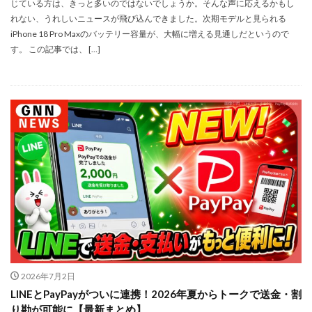
じている方は、きっと多いのではないでしょうか。そんな声に応えるかもし
SSD高騰
STARLINK
SunDisk
SurfaceBook
れない、うれしいニュースが飛び込んできました。次期モデルと見られる
TAMRON
V-RAPTOR [X] Z Mount
Vision Pro
iPhone 18 Pro Maxのバッテリー容量が、大幅に増える見通しだというので
visionpro
watchOS
watchOS 11.3
す。 この記事では、 […]
WWDC 2026
YCC
YouTube
Z 24 70 Ⅱ
Z5Ⅱ 修理
Z6Ⅲ 修理
Z9
Z9 ファーム
Z9ii スペック
Z9ii 価格
Z9ii 発売日
ZEISS Otus ML
Zf
zf シルバー
Zf ファーム
ZR 修理
ZV-E10II
Zシネマ
Zマウント
Zレンズ
おすすめ Mac アプリ
アップル 2026
アップル 初売り
アップルAI
アマゾン 初売り
アレクサ
インスタ リール 時間
インスタ縦長になった
インスタ表示戻す
インスタ長方形になる直し方
オータス
カメラ
2026年7月2日
キャノン
キャノン C50
キャノン シネマカメラ
LINEとPayPayがついに連携！2026年夏からトークで送金・割
キャノン レンズ
コシナ
シグマ
り勘が可能に【最新まとめ】