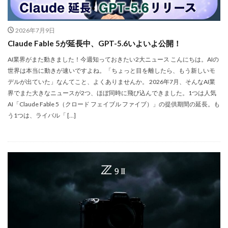
dji ミラーレスカメラ
DJI 新型
DMA
EOS C50
EOS R1
EOS R3 MarkⅡ
EOS R3 MarkⅡ 予想
2026年7月9日
Claude Fable 5が延長中、GPT-5.6いよいよ公開！
EOS R5 MarkⅡ
EOS R6 Mark Ⅲ
EOS R6 MarkⅢ
EOS R8 Mark II
EOS RC
EOSR6M3
AI業界がまた動きました！今週知っておきたい2大ニュース こんにちは。AIの
世界は本当に動きが速いですよね。「ちょっと目を離したら、もう新しいモ
FE 24-200mm F2.8-4.5G OSS
FE 400-800mm F6.3-8 G
デルが出ていた」なんてこと、よくありませんか。 2026年7月、そんなAI業
FE 50-105mm F2.8 G
FE 85mm F1.4 GM II
界でまた大きなニュースが2つ、ほぼ同時に飛び込んできました。1つは人気
AI「Claude Fable 5（クロード フェイブル ファイブ）」の提供期間の延長。も
FE16mm F1.8 G
FE400-800mm F6.3-8 G
FRB
う1つは、ライバル「 […]
FX
FX5
Galaxy S24
GalaxyＳ25
GalaxyＳ25 ultra
GalaxyＳ25 エッジ
Google
GooglePixel
GPT-5.6
Hasselblad
Hasselblad X2D II 100C
HomePod
iMac
Instagram
iOS
iOS 16
iOS 17.3.1
iOS 17.4
iOS 18.3
iOS 26.4
iOS 27
iOS16
iPad
iPad mini
iPad Pro 2024
iPadOS 18.3
iPhone
iPhone 14 Plus