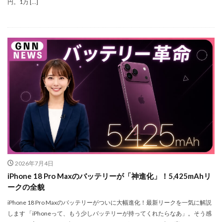
円。1万 […]
Nikon ZR
Nikon レンズ
Nikon 大三元レンズ
Nikon 新型
Nikon 新型カメラ
nikonz9ii
NikonZR
Nikonニコン大口径超望遠レンズ
NINTENDO SWITCH 2
nintendoswitch2
OM-1 Mark II
OM-3
OMDS OM-3
OpenAI
Otus ML 35mm
Otus ML 35mm 価格
Otus ML 35mm 発売日
Otus ML 35mm 発表日
P42i
PayPay
Pixel10a
Pixel11
Powerbeats Pro 2
powershotv1
RED WING
RED Zマウント
Review
RF 14mm F1.4L VCM
RF16 28mm F2 8 IS STM
RF300-600
RICOH
2026年7月4日
RICOH GRⅣ
Rollei
scratchgate
SIGMA
iPhone 18 Pro Maxのバッテリーが「神進化」！5,425mAhリ
SIGMA 12mm F1.4 DC
SIGMA 200mm F2
SoftBank
ークの全貌
sony
sony 16mm f1 8
SONY 24-70mm f/2.0
iPhone 18 Pro Maxのバッテリーがついに大幅進化！最新リークを一気に解説
SONY FX3
SONY FX5
SONY α7V
SPACE X
します 「iPhoneって、もう少しバッテリーが持ってくれたらなあ」。そう感