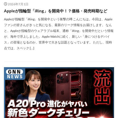
マイナンバーカード
マイナ保険証
2026年7月1日
Appleが指輪型「iRing」を開発中！？価格・発売時期など
メモリチップ不足
メモリ高騰
ライカSL3
ライカSL3-S
リコー
リコー GR4
Appleが指輪型「iRing」を開発中という衝撃の噂 こんにちは。今回は、Apple
ファンの皆さんがきっと気になる、最新のリーク情報をお届けします。 なん
ルミックス S1RⅡ
ルミックスS1Rii
一眼レフ
と、Appleが指輪型のウェアラブル端末、通称「iRing」を開発中だという情報
人気ワイヤレスイヤフォン
低価格 MacBook
円安
が、海外で浮上しました。Apple Watchに続く、新しい「身につけるデバイ
ス」の登場となるのか、世界中で大きな話題となっています。 ただし、現時
半導体不足
廉価版MacBook
折りたたみiPhone
点では、スペック […]
新Siri
新型 ドローン
新型AirTag
日銀
為替
為替情報
生成AI 最新
経済指標
検索