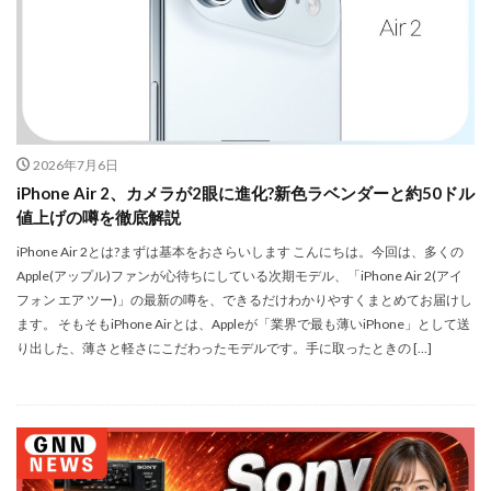
iPhone17e 新色
iPhone17e 発売日
iPhone17e 発表日
iphone17promax
iphone17series
iPhone17カメラ
iPhone18
iPhone18 Pro
iPhone18 カメラ
iPhone18 バッテリー
iPhone18 価格
iPhone18Pro
2026年7月6日
iPhone18ProMAX
iPhone19
iPhoneAir2
iPhone Air 2、カメラが2眼に進化?新色ラベンダーと約50ドル
iPhoneSE
iPhoneSE 4
iPhoneSE 4 いつ
値上げの噂を徹底解説
iPhoneSE 4 リーク
iPhoneSE4
iPhoneSE4 価格
iPhone Air 2とは?まずは基本をおさらいします こんにちは。今回は、多くの
iPhoneサブスク
iPhone値上げ
iPhone規制
Apple(アップル)ファンが心待ちにしている次期モデル、「iPhone Air 2(アイ
iRing
KDDI
Kimi K3
KOMODO-X Z Mount
フォン エア ツー)」の最新の噂を、できるだけわかりやすくまとめてお届けし
ます。 そもそもiPhone Airとは、Appleが「業界で最も薄いiPhone」として送
Leica
Leica M EV1
Leica Q3 monochrome
り出した、薄さと軽さにこだわったモデルです。手に取ったときの […]
Leica SL3-S
LINE
LINEヤフー
M2 MAX MacBook Pro
M2 Pro MacBook Pro
M2Pro MacBook Pro
M3 MacBook Air
M4 iPad Air
M4 iPad Air スペック
M4 iPad Air 価格