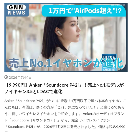
NIKKOR Z 24-70mm f/2.8 S II
NIKKOR Z 24-70mm f/2.8 S Ⅱ
NIKKOR Z 28-135mm f/4 PZ
NIKKOR Z 28-135mm f/4 PZ 発売
NIKKOR Z 35mm f/1.2 S
NIKKOR Z 35mm f/1.4
NIKKOR Z 35mm f/1.4 S
NIKKOR Z 70-200mm f/2.8 VR S II
NIKKOR Z 70-200mm f/2.8 VR S II 予約日
NIKKOR Z 70-200mm f/2.8 VR S II 価格
NIKKOR Z 70-200mm f/2.8 VR S II 発売日
Nikon
2026年7月4日
Nikon 2026
Nikon 2027
nikon 35mm 1.2
【9,990円】Anker「Soundcore P42i」！売上No.1モデルが
nikon 35mm f1.2
Nikon RED
Nikon RED買収
ノイキャン3.5とLDACで進化
Nikon Z6 Ⅲ
Nikon Z6iii
Nikon Z6Ⅲ
Anker「Soundcore P42i」がついに登場！1万円以下で選べる本命イヤホン こ
んにちは。今回は、多くの方が「これ、気になっていた！」と感じるであろ
Nikon Z7 Ⅲ
Nikon Z8
Nikon Z9
Nikon Z9 II
う、新しいワイヤレスイヤホンをご紹介します。 Ankerのオーディオブラン
Nikon Z9 Ⅱ
Nikon Z90
Nikon Z9ii
Nikon Z9Ⅱ
ド「Soundcore（サウンドコア）」から、完全ワイヤレスイヤホン
Nikon ZED
Nikon Zf
Nikon Zf シルバー
「Soundcore P42i」が、2026年7月2日に発売されました。価格は税込9,990