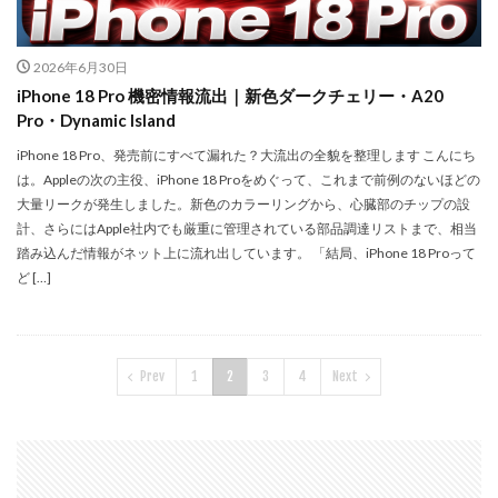
2026年6月30日
iPhone 18 Pro 機密情報流出｜新色ダークチェリー・A20
Pro・Dynamic Island
iPhone 18 Pro、発売前にすべて漏れた？大流出の全貌を整理します こんにち
は。Appleの次の主役、iPhone 18 Proをめぐって、これまで前例のないほどの
大量リークが発生しました。新色のカラーリングから、心臓部のチップの設
計、さらにはApple社内でも厳重に管理されている部品調達リストまで、相当
踏み込んだ情報がネット上に流れ出しています。 「結局、iPhone 18 Proって
ど […]
Prev
1
2
3
4
Next