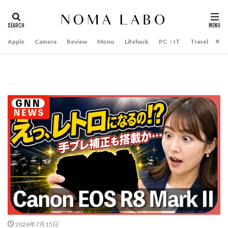
Apple
Camera
Review
Mono
Lifehack
PC・IT
Travel
Bo
タグ
#キャッシュレス
14インチ MacBook Pro 2022
15mm F1.4 DC | Contemporary
16インチ MacBook Pro 2022
2018年 買って良かったもの
20周年 iPhone
35mm F1.4 DG II | Art
A18Pro MacBook
AI
AirPods Pro
AirPods Pro 2
AirPods Pro3
AirTag2
AIアレクサ
AIスマホ
Amazon初売り
Amazon福袋
Anker
Anthropic
Apple
Apple Gemini
Apple intelligence
Apple M3チップ
Apple Ring
Apple Vision Pro
Apple Watch 11
Apple Watch 2024
Apple Watch Pro
2026年7月15日
Apple Watch SE2
Apple Watch Series 8