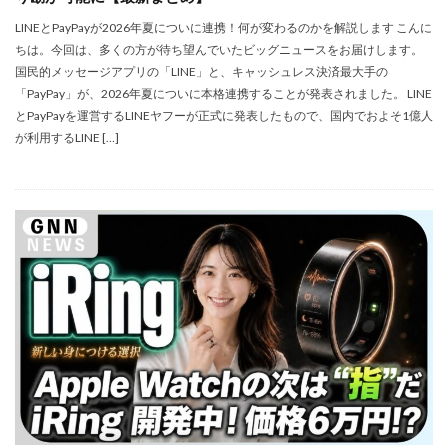
シグマ 135mm f/1.4
シグマ BF
シグマ BF 価格
LINEとPayPayが2026年夏についに連携！何が変わるのかを解説します こんに
シーピープラス2026
スクラッチゲート
ちは。今回は、多くの方が待ち望んでいたビッグニュースをお届けします。
スターリンク
スペースX
スマホ保険証
国民的メッセージアプリの「LINE」と、キャッシュレス決済最大手の
「PayPay」が、2026年夏についに本格連携することが発表されました。 LINE
スマホ新法
スマートリング
ソニー
とPayPayを運営するLINEヤフーが正式に発表したもので、国内でおよそ1億人
ソニー 400 800
ソニー a v
ソニー α7v
が利用するLINE […]
ソニー カメラ
ソニー タムロン買収
ソニー マクロ Gマスター
ソニーFX5
タムロン
タムロン 35-100 f2.8
タムロン 35-100mm f:2.8
ドル円
ドローン
ニコン
ニコン 2026
ニコン 24 70 2
ニコン 24 70 新型
ニコン Z6 3
ニコン z9ii
ニコン Zf シルバー
ニコン ZR
ニコン シネマカメラ
ニコン 大三元 2型
ニコン 新レンズ
ニコン 新型 大三元
ニコンZR
ネットフリックス 値上げ
ハッセルブラッド
ピクセル11
フルスクリーンiPhone
ボケモンスター