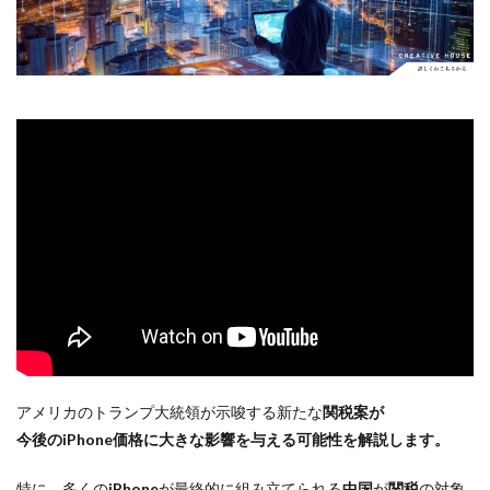
Apple Watch ULTRA
Apple Watch X
Apple Watch バンド
Apple イベント 2025
AppleCare+
AppleCare+値上げ
appleglass
appleglasses
appleintelligence
AppleTV
AppleWatch11
AppleWatchSE3
AppleWatchUltra3
Appleイベント
Appleシリコン
Apple値上げ
Apple値上げ2026
Apple初売り
Apple初売り2026
Apple最新情報
AppStore
AppStore アプリ値上げ
ARグラス
Beats by Dr.dre
Beats EP
Beats tour v2
Beats X
Canon
Canon C50
Canon EOS R1
Canon EOS R5 MarkⅡ
Carkeys
CES
CES 2026
Claude Fable 5
Claude Opus 5
アメリカのトランプ大統領が示唆する新たな
関税案が
coolpix P1100
CP+ 2025
CP+ 2026
CP+2026
今後の
iPhone価格
に大きな影響を与える可能性を解説します。
cpplus2026
CPプラス2025
DJI
DJI 2025
DJI FLIP
DJI Matrice 4 シリーズ
DJI Mini 5 Pro
特に、多くの
iPhone
が最終的に組み立てられる
中国
が
関税
の対象