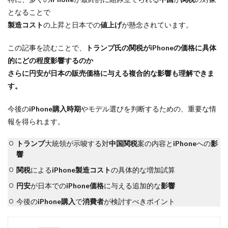
となることで
dji ミラーレスカメラ
DJI 新型
DMA
EOS C50
製造コスト
の上昇と日本での
値上げ
が懸念されています。
EOS R1
EOS R3 MarkⅡ
EOS R3 MarkⅡ 予想
EOS R5 MarkⅡ
EOS R6 Mark Ⅲ
EOS R6 MarkⅢ
この記事を読むことで、
トランプ氏の
関税
が
iPhone
の
価格
に具体
EOS R8 Mark II
EOS RC
EOSR6M3
的にどの程度影響するのか
さらに
円安
が日本の販売価格に与える複合的な
影響
も理解できま
FE 24-200mm F2.8-4.5G OSS
FE 400-800mm F6.3-8 G
す。
FE 50-105mm F2.8 G
FE 85mm F1.4 GM II
FE16mm F1.8 G
FE400-800mm F6.3-8 G
FRB
今後の
iPhone購入時期
やモデル選びを判断するための、重要な情
FX
FX5
Galaxy S24
GalaxyＳ25
報を得られます。
GalaxyＳ25 ultra
GalaxyＳ25 エッジ
Google
トランプ
大統領が示唆する対
中国関税
案の内容と
iPhone
への
影
GooglePixel
GPT-5.6
Hasselblad
響
Hasselblad X2D II 100C
HomePod
iMac
関税
による
iPhone製造コスト
の具体的な増加試算
Instagram
iOS
iOS 16
iOS 17.3.1
円安
が日本での
iPhone価格
に与える追加的な
影響
iOS 17.4
iOS 18.3
iOS 26.4
iOS 27
今後の
iPhone購入
で
消費者
が検討すべきポイント
iOS16
iPad
iPad mini
iPad Pro 2024
iPadOS 18.3
iPhone
iPhone 14 Plus