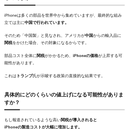
iPhoneは多くの部品を世界中から集めていますが、最終的な組み
立ては主に
中国で行われています。
そのため「中国製」と見なされ、アメリカが
中国
からの輸入品に
関税
をかけた場合、その対象になるからです。
部品コスト全体に
関税
がかかるため、
iPhoneの価格
が上昇する可
能性があります。
これは
トランプ
氏が示唆する政策の直接的な結果です。
具体的にどのくらいの
値上げ
になる可能性がありま
すか？
もし報道されているような高い
関税が導入されると
iPhoneの製造コスト
が大幅に増加します。