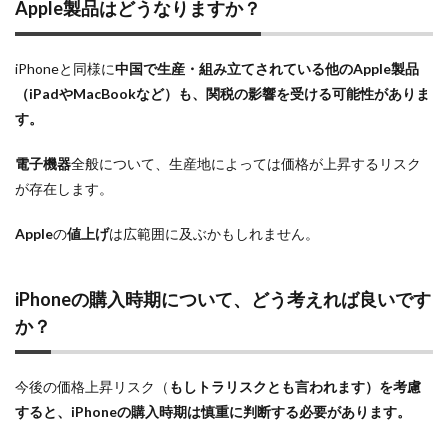
Apple製品
はどうなりますか？
iPhoneと同様に
中国で生産・組み立てされている他の
Apple製品
（iPadやMacBookなど）も、
関税の影響
を受ける可能性がありま
す。
電子機器
全般について、生産地によっては価格が上昇するリスク
が存在します。
Apple
の
値上げ
は広範囲に及ぶかもしれません。
iPhoneの購入時期
について、どう考えれば良いです
か？
今後の価格上昇リスク（
もしトラリスクとも言われます）を考慮
すると、
iPhoneの購入時期
は慎重に判断する必要があります。