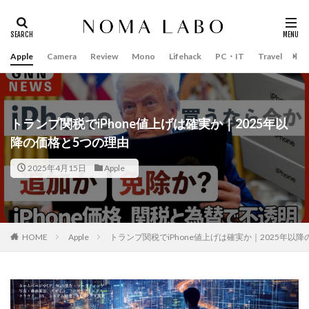
Apple
Camera
Review
Mono
Lifehack
PC・IT
Travel
Bo
タグ
#キャッシュレス
14インチ MacBook Pro 2022
15mm F1.4 DC | Contemporary
16インチ MacBook Pro 2022
トランプ関税でiPhone値上げは確実か｜2025年以
降の価格と5つの理由
2018年 買って良かったもの
20周年 iPhone
35mm F1.4 DG II | Art
A18Pro MacBook
AI
2025年4月15日
Apple
AirPods Pro
AirPods Pro 2
AirPods Pro3
AirTag2
AIアレクサ
AIスマホ
Amazon初売り
Amazon福袋
Anker
Anthropic
Apple
HOME
Apple
トランプ関税でiPhone値上げは確実か｜2025年以
Apple Gemini
Apple intelligence
Apple M3チップ
Apple Ring
Apple Vision Pro
Apple Watch 11
Apple Watch 2024
Apple Watch Pro
Apple Watch SE2
Apple Watch Series 8