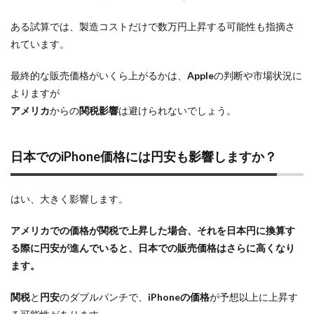
ある試算では、製造コストだけで数万円上昇する可能性も指摘さ
れています。
最終的な販売価格がいくら上がるかは、
Apple
の判断や市場状況に
よりますが
アメリカ
からの
関税影響
は避けられないでしょう。
日本での
iPhone価格
には
円安
も影響しますか？
はい、大きく影響します。
アメリカでの価格が
関税
で上昇した場合、それを日本円に換算す
る際に
円安
が進んでいると、日本での販売価格はさらに高くなり
ます。
関税
と
円安
のダブルパンチで、
iPhoneの価格
が予想以上に上昇す