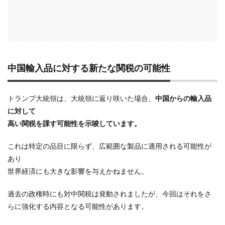
SSD高騰
STARLINK
SunDisk
SurfaceBook
TAMRON
V-RAPTOR [X] Z Mount
Vision Pro
visionpro
watchOS
watchOS 11.3
WWDC 2026
YCC
YouTube
Z 24 70 Ⅱ
Z5Ⅱ 修理
Z6Ⅲ 修理
Z9
Z9 ファーム
中国輸入品に対する新たな関税の可能性
Z9ii スペック
Z9ii 価格
Z9ii 発売日
ZEISS Otus ML
Zf
zf シルバー
Zf ファーム
トランプ大統領は、大統領に返り咲いた場合、
中国からの輸入品
ZR 修理
ZV-E10II
Zシネマ
Zマウント
に対して
高い関税を課す可能性を示唆しています。
Zレンズ
おすすめ Mac アプリ
アップル 2026
アップル 初売り
アップルAI
アマゾン 初売り
これは特定の品目に限らず、広範囲な製品に適用される可能性が
アレクサ
インスタ リール 時間
あり
インスタ縦長になった
インスタ表示戻す
世界経済にも大きな影響を与えかねません。
インスタ長方形になる直し方
オータス
カメラ
過去の政権時にも対中関税は発動されましたが、今回はそれをさ
キャノン
キャノン C50
キャノン シネマカメラ
らに強化する内容となる可能性があります。
キャノン レンズ
コシナ
シグマ