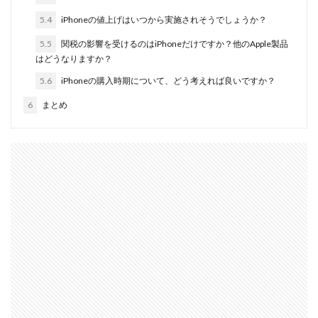
M4 iPad Air 発売日
M4 MacBook Air
5.4
iPhoneの値上げはいつから実施されそうでしょうか？
M4 MacBook Pro
M5 MacBook Air
5.5
関税の影響を受けるのはiPhoneだけですか？他のApple製品
M5 MacBook Pro
M5MAX MacBook Pro
はどうなりますか？
M5pro MacBook Pro
M5Pro/MAX MacBook Pro
5.6
iPhoneの購入時期について、どう考えれば良いですか？
M5Ultra
M6 MacBook Pro
M7Ultra
MacBook
6
まとめ
MacBook 2026
MacBook Air
MacBook Air 2024
MacBook Air 2026
MacBook Air M4
MacBook Neo
MacBook Pro
MacBook Pro 2024
MacBook Pro 2026
macOS Sequoia 15.3
macOS Tahoe 26.4
MacStudio
Mamiya
Microsoft
Moomshot AI
NIIKOR Z
nikkor
NIKKOR 70-200 f/2.8 VR S Ⅱ
NIKKOR Z
NIKKOR Z 120-300mm
NIKKOR Z 120-300mm f/2.8 TC
NIKKOR Z 24 70mm f:2 8 S Ⅱ
NIKKOR Z 24-105mm f/4-7.1