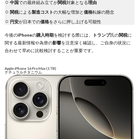
中国
での最終組み立てが
関税
対象となる
理由
関税
による
製造コスト
の大幅な増加と
価格
転嫁の懸念
円安
が日本での
価格
をさらに押し上げる可能性
今後の
iPhone
の
購入時期
を検討する際には、
トランプ
氏の
関税
に
関する最新情報や為替の
影響
を注意深く確認し、ご自身の状況に
合わせて早めに比較検討することが重要です。
Apple iPhone 16 Pro Max (1 TB)
ナチュラルチタニウム