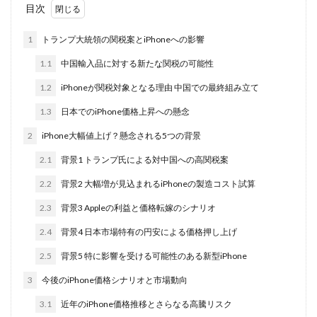
目次
iPhone 14 Pro
iPhone 14 Pro Max
1
トランプ大統領の関税案とiPhoneへの影響
iPhone 18 Pro 機密情報流出
iPhone 2024
iPhone 2025
iPhone 2026
iPhone 22026
1.1
中国輸入品に対する新たな関税の可能性
iPhone Air 価格
iPhone Fold
iPhone Gemini
1.2
iPhoneが関税対象となる理由 中国での最終組み立て
iPhone カメラ
iPhone マイナンバーカード
1.3
日本でのiPhone価格上昇への懸念
iPhone 予約日
iPhone14
iPhone16
2
iPhone大幅値上げ？懸念される5つの背景
iPhone16E
iPhone16Pro
iPhone17
2.1
背景1 トランプ氏による対中国への高関税案
iPhone17 Air
iPhone17 Air 発売日
iPhone17 Pro
2.2
背景2 大幅増が見込まれるiPhoneの製造コスト試算
iPhone17 Pro MAX
iPhone17 Pro MAX 価格
2.3
背景3 Appleの利益と価格転嫁のシナリオ
iPhone17 Pro 価格
iPhone17 Pro 違い
2.4
背景4 日本市場特有の円安による価格押し上げ
iPhone17 カラバリ
iPhone17 価格
iPhone17 値上げ
iPhone17Air スペック
2.5
背景5 特に影響を受ける可能性のある新型iPhone
iPhone17Air 予想
iPhone17Air 価格
3
今後のiPhone価格シナリオと市場動向
iPhone17Air 発売日
iPhone17e
iPhone17e 価格
3.1
近年のiPhone価格推移とさらなる高騰リスク