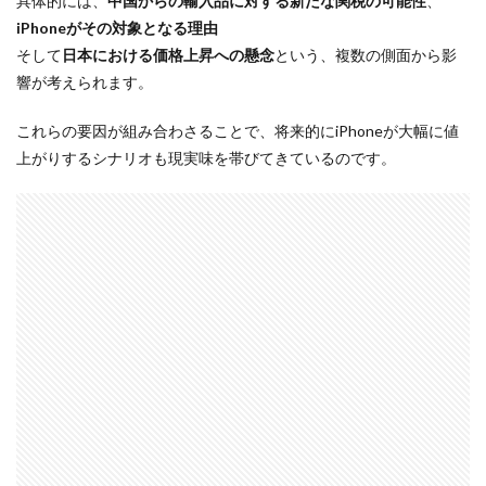
具体的には、
中国からの輸入品に対する新たな関税の可能性
、
Nikon ZR
Nikon レンズ
Nikon 大三元レンズ
iPhoneがその対象となる理由
Nikon 新型
Nikon 新型カメラ
nikonz9ii
そして
日本における価格上昇への懸念
という、複数の側面から影
NikonZR
Nikonニコン大口径超望遠レンズ
響が考えられます。
NINTENDO SWITCH 2
nintendoswitch2
これらの要因が組み合わさることで、将来的にiPhoneが大幅に値
OM-1 Mark II
OM-3
OMDS OM-3
OpenAI
上がりするシナリオも現実味を帯びてきているのです。
Otus ML 35mm
Otus ML 35mm 価格
Otus ML 35mm 発売日
Otus ML 35mm 発表日
P42i
PayPay
Pixel10a
Pixel11
Powerbeats Pro 2
powershotv1
RED WING
RED Zマウント
Review
RF 14mm F1.4L VCM
RF16 28mm F2 8 IS STM
RF300-600
RICOH
RICOH GRⅣ
Rollei
scratchgate
SIGMA
SIGMA 12mm F1.4 DC
SIGMA 200mm F2
SoftBank
sony
sony 16mm f1 8
SONY 24-70mm f/2.0
SONY FX3
SONY FX5
SONY α7V
SPACE X