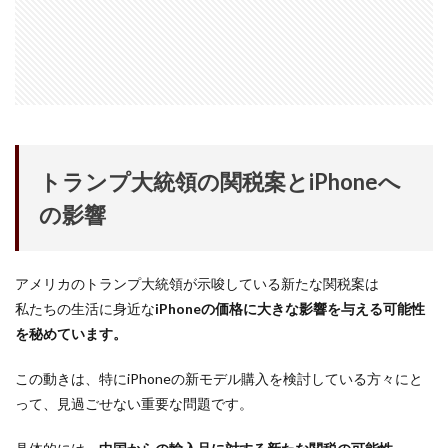
NIKKOR Z 24-70mm f/2.8 S II
NIKKOR Z 24-70mm f/2.8 S Ⅱ
NIKKOR Z 28-135mm f/4 PZ
NIKKOR Z 28-135mm f/4 PZ 発売
NIKKOR Z 35mm f/1.2 S
NIKKOR Z 35mm f/1.4
NIKKOR Z 35mm f/1.4 S
NIKKOR Z 70-200mm f/2.8 VR S II
トランプ大統領の関税案とiPhoneへ
NIKKOR Z 70-200mm f/2.8 VR S II 予約日
の影響
NIKKOR Z 70-200mm f/2.8 VR S II 価格
NIKKOR Z 70-200mm f/2.8 VR S II 発売日
Nikon
Nikon 2026
Nikon 2027
nikon 35mm 1.2
アメリカのトランプ大統領が示唆している新たな関税案は
nikon 35mm f1.2
Nikon RED
Nikon RED買収
私たちの生活に身近な
iPhoneの価格に大きな影響を与える可能性
を秘めています。
Nikon Z6 Ⅲ
Nikon Z6iii
Nikon Z6Ⅲ
Nikon Z7 Ⅲ
Nikon Z8
Nikon Z9
Nikon Z9 II
この動きは、特にiPhoneの新モデル購入を検討している方々にと
Nikon Z9 Ⅱ
Nikon Z90
Nikon Z9ii
Nikon Z9Ⅱ
って、見過ごせない重要な問題です。
Nikon ZED
Nikon Zf
Nikon Zf シルバー