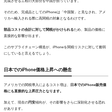
完成させる工程の大部分を中国が担っています。
マイナンバーカード
マイナ保険証
メモリチップ不足
メモリ高騰
ライカSL3
そのため、完成品としてのiPhoneは「中国製」と見なされ、アメ
リカへ輸入される際に高関税の対象となるわけです。
ライカSL3-S
リコー
リコー GR4
ルミックス S1RⅡ
ルミックスS1Rii
一眼レフ
部品コストの合計に対して関税がかけられる
ため、製品の価格に
人気ワイヤレスイヤフォン
低価格 MacBook
円安
直接的な影響が出ます。
半導体不足
廉価版MacBook
折りたたみiPhone
このサプライチェーン構造が、iPhoneを関税リスクに対して脆弱
新Siri
新型 ドローン
新型AirTag
日銀
にしていると言えるでしょう。
為替
為替情報
生成AI 最新
経済指標
日本でのiPhone価格上昇への懸念
検索
アメリカでの関税導入によるコスト増は、
日本でのiPhone販売価
格にも直接的な上昇圧力となります。
加えて、現在の
円安
傾向が、その影響をさらに深刻化させる恐れ
があります。