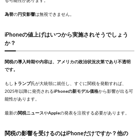
る可能性があります。
為替
の
円安影響
は無視できません。
iPhoneの値上げ
は
いつから
実施されそうでしょう
か？
関税の導入時期や内容は、
アメリカ
の政治状況次第であり不透明
です。
もし
トランプ
氏が大統領に就任し、すぐに関税を発動すれば、
2025年以降に発売される
iPhoneの新モデル価格
から影響が出る可
能性があります。
最新の
関税ニュース
や
Apple
の発表を注視する必要があります。
関税の影響
を受けるのはiPhoneだけですか？他の