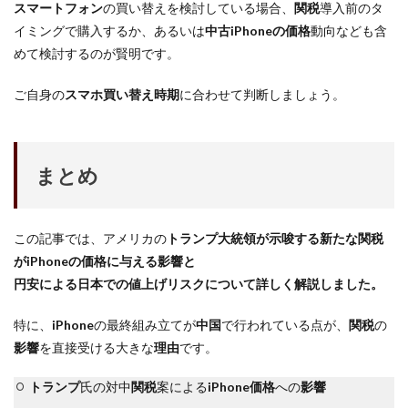
スマートフォン
の買い替えを検討している場合、
関税
導入前のタ
イミングで購入するか、あるいは
中古iPhoneの価格
動向なども含
めて検討するのが賢明です。
ご自身の
スマホ買い替え時期
に合わせて判断しましょう。
まとめ
この記事では、アメリカの
トランプ大統領が示唆する新たな
関税
が
iPhone
の
価格
に与える
影響
と
円安
による日本での
値上げ
リスクについて詳しく解説しました。
特に、
iPhone
の最終組み立てが
中国
で行われている点が、
関税
の
影響
を直接受ける大きな
理由
です。
トランプ
氏の対中
関税
案による
iPhone価格
への
影響