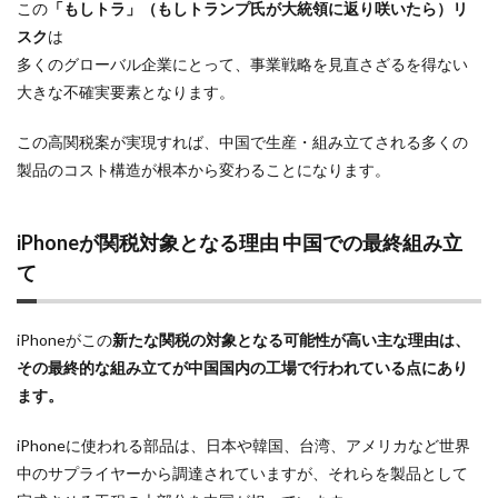
この
「もしトラ」（もしトランプ氏が大統領に返り咲いたら）リ
シグマ 135mm f/1.4
シグマ BF
シグマ BF 価格
スク
は
シーピープラス2026
スクラッチゲート
多くのグローバル企業にとって、事業戦略を見直さざるを得ない
スターリンク
スペースX
スマホ保険証
大きな不確実要素となります。
スマホ新法
スマートリング
ソニー
この高関税案が実現すれば、中国で生産・組み立てされる多くの
ソニー 400 800
ソニー a v
ソニー α7v
製品のコスト構造が根本から変わることになります。
ソニー カメラ
ソニー タムロン買収
ソニー マクロ Gマスター
ソニーFX5
タムロン
iPhoneが関税対象となる理由 中国での最終組み立
タムロン 35-100 f2.8
タムロン 35-100mm f:2.8
て
ドル円
ドローン
ニコン
ニコン 2026
ニコン 24 70 2
ニコン 24 70 新型
ニコン Z6 3
iPhoneがこの
新たな関税の対象となる可能性が高い主な理由は、
ニコン z9ii
ニコン Zf シルバー
ニコン ZR
その最終的な組み立てが中国国内の工場で行われている点にあり
ニコン シネマカメラ
ニコン 大三元 2型
ます。
ニコン 新レンズ
ニコン 新型 大三元
ニコンZR
iPhoneに使われる部品は、日本や韓国、台湾、アメリカなど世界
ネットフリックス 値上げ
ハッセルブラッド
中のサプライヤーから調達されていますが、それらを製品として
ピクセル11
フルスクリーンiPhone
ボケモンスター