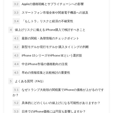
iPhone17e 新色
iPhone17e 発売日
3.2
Appleの価格戦略とサプライチェーンへの影響
iPhone17e 発表日
iphone17promax
3.3
スマートフォン市場全体や関連電子機器への波及
iphone17series
iPhone17カメラ
iPhone18
3.4
「もしトラ」リスクと経済の不確実性
iPhone18 Pro
iPhone18 カメラ
4
値上げリスクに備える iPhone購入で検討すべきこと
iPhone18 バッテリー
iPhone18 価格
iPhone18Pro
iPhone18ProMAX
iPhone19
iPhoneAir2
4.1
最新の関税・為替情報のチェックポイント
iPhoneSE
iPhoneSE 4
iPhoneSE 4 いつ
4.2
新型モデルか現行モデルか 購入タイミングの判断
iPhoneSE 4 リーク
iPhoneSE4
iPhoneSE4 価格
4.3
iPhone 15シリーズやiPhone SEという選択肢
iPhoneサブスク
iPhone値上げ
iPhone規制
4.4
中古iPhone市場の価格動向の注視
iRing
KDDI
Kimi K3
KOMODO-X Z Mount
4.5
早めの情報収集と比較検討の重要性
Leica
Leica M EV1
Leica Q3 monochrome
5
よくある質問（FAQ）
Leica SL3-S
LINE
LINEヤフー
5.1
なぜトランプ大統領の関税案でiPhoneの価格が上がるのです
M2 MAX MacBook Pro
M2 Pro MacBook Pro
か？
M2Pro MacBook Pro
M3 MacBook Air
M4 iPad Air
5.2
具体的にどのくらいの値上げになる可能性がありますか？
M4 iPad Air スペック
M4 iPad Air 価格
5.3
日本でのiPhone価格には円安も影響しますか？