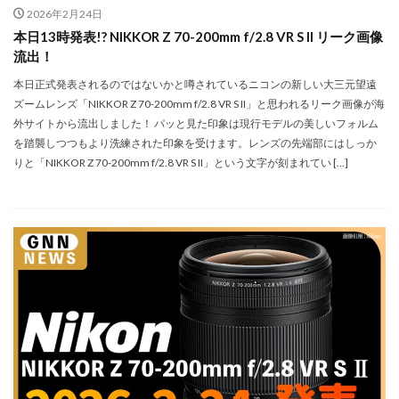
マイナンバーカード
マイナ保険証
2026年2月24日
本日13時発表!? NIKKOR Z 70-200mm f/2.8 VR S II リーク画像
メモリチップ不足
メモリ高騰
ライカSL3
流出！
ライカSL3-S
リコー
リコー GR4
本日正式発表されるのではないかと噂されているニコンの新しい大三元望遠
ルミックス S1RⅡ
ルミックスS1Rii
一眼レフ
ズームレンズ「NIKKOR Z 70-200mm f/2.8 VR S II」と思われるリーク画像が海
人気ワイヤレスイヤフォン
低価格 MacBook
円安
外サイトから流出しました！ パッと見た印象は現行モデルの美しいフォルム
を踏襲しつつもより洗練された印象を受けます。レンズの先端部にはしっか
半導体不足
廉価版MacBook
折りたたみiPhone
りと「NIKKOR Z 70-200mm f/2.8 VR S II」という文字が刻まれてい […]
新Siri
新型 ドローン
新型AirTag
日銀
為替
為替情報
生成AI 最新
経済指標
検索