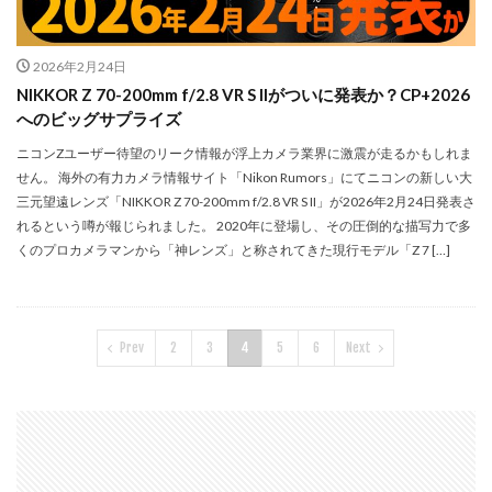
2026年2月24日
NIKKOR Z 70-200mm f/2.8 VR S IIがついに発表か？CP+2026
へのビッグサプライズ
ニコンZユーザー待望のリーク情報が浮上カメラ業界に激震が走るかもしれま
せん。 海外の有力カメラ情報サイト「Nikon Rumors」にてニコンの新しい大
三元望遠レンズ「NIKKOR Z 70-200mm f/2.8 VR S II」が2026年2月24日発表さ
れるという噂が報じられました。 2020年に登場し、その圧倒的な描写力で多
くのプロカメラマンから「神レンズ」と称されてきた現行モデル「Z 7 […]
Prev
2
3
4
5
6
Next