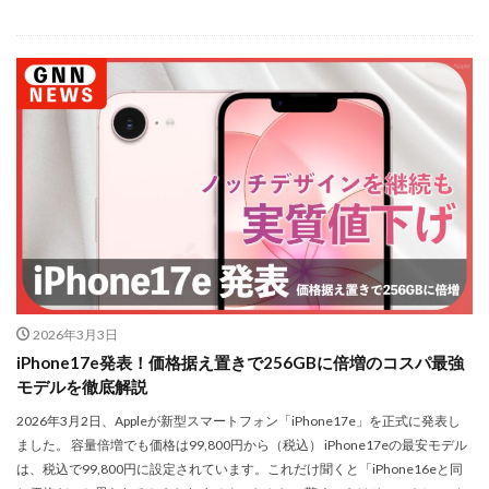
NIKKOR Z 24-70mm f/2.8 S II
NIKKOR Z 24-70mm f/2.8 S Ⅱ
NIKKOR Z 28-135mm f/4 PZ
NIKKOR Z 28-135mm f/4 PZ 発売
NIKKOR Z 35mm f/1.2 S
NIKKOR Z 35mm f/1.4
NIKKOR Z 35mm f/1.4 S
NIKKOR Z 70-200mm f/2.8 VR S II
NIKKOR Z 70-200mm f/2.8 VR S II 予約日
NIKKOR Z 70-200mm f/2.8 VR S II 価格
NIKKOR Z 70-200mm f/2.8 VR S II 発売日
Nikon
Nikon 2026
Nikon 2027
nikon 35mm 1.2
nikon 35mm f1.2
Nikon RED
Nikon RED買収
2026年3月3日
iPhone17e発表！価格据え置きで256GBに倍増のコスパ最強
Nikon Z6 Ⅲ
Nikon Z6iii
Nikon Z6Ⅲ
モデルを徹底解説
Nikon Z7 Ⅲ
Nikon Z8
Nikon Z9
Nikon Z9 II
2026年3月2日、Appleが新型スマートフォン「iPhone17e」を正式に発表し
Nikon Z9 Ⅱ
Nikon Z90
Nikon Z9ii
Nikon Z9Ⅱ
ました。 容量倍増でも価格は99,800円から（税込） iPhone17eの最安モデル
Nikon ZED
Nikon Zf
Nikon Zf シルバー
は、税込で99,800円に設定されています。これだけ聞くと「iPhone16eと同