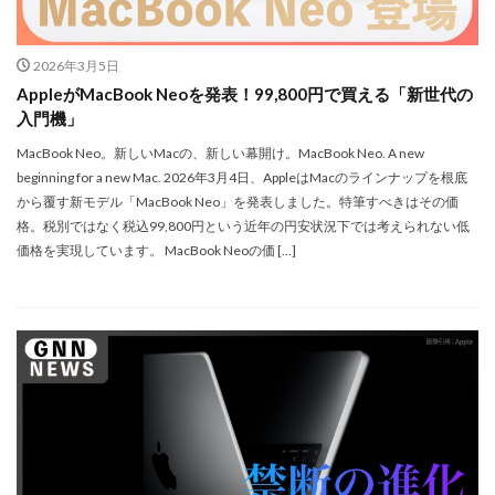
dji ミラーレスカメラ
DJI 新型
DMA
EOS C50
EOS R1
EOS R3 MarkⅡ
EOS R3 MarkⅡ 予想
2026年3月5日
AppleがMacBook Neoを発表！99,800円で買える「新世代の
EOS R5 MarkⅡ
EOS R6 Mark Ⅲ
EOS R6 MarkⅢ
入門機」
EOS R8 Mark II
EOS RC
EOSR6M3
MacBook Neo。新しいMacの、新しい幕開け。MacBook Neo. A new
FE 24-200mm F2.8-4.5G OSS
FE 400-800mm F6.3-8 G
beginning for a new Mac. 2026年3月4日、AppleはMacのラインナップを根底
FE 50-105mm F2.8 G
FE 85mm F1.4 GM II
から覆す新モデル「MacBook Neo」を発表しました。特筆すべきはその価
格。税別ではなく税込99,800円という近年の円安状況下では考えられない低
FE16mm F1.8 G
FE400-800mm F6.3-8 G
FRB
価格を実現しています。 MacBook Neoの価 […]
FX
FX5
Galaxy S24
GalaxyＳ25
GalaxyＳ25 ultra
GalaxyＳ25 エッジ
Google
GooglePixel
GPT-5.6
Hasselblad
Hasselblad X2D II 100C
HomePod
iMac
Instagram
iOS
iOS 16
iOS 17.3.1
iOS 17.4
iOS 18.3
iOS 26.4
iOS 27
iOS16
iPad
iPad mini
iPad Pro 2024
iPadOS 18.3
iPhone
iPhone 14 Plus