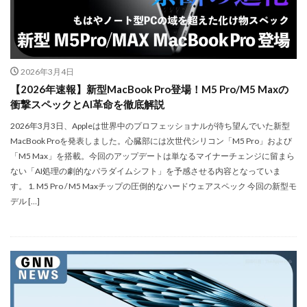
iPhone 14 Pro
iPhone 14 Pro Max
iPhone 18 Pro 機密情報流出
iPhone 2024
iPhone 2025
iPhone 2026
iPhone 22026
2026年3月4日
iPhone Air 価格
iPhone Fold
iPhone Gemini
【2026年速報】新型MacBook Pro登場！M5 Pro/M5 Maxの
iPhone カメラ
iPhone マイナンバーカード
衝撃スペックとAI革命を徹底解説
iPhone 予約日
iPhone14
iPhone16
2026年3月3日、Appleは世界中のプロフェッショナルが待ち望んでいた新型
MacBook Proを発表しました。心臓部には次世代シリコン「M5 Pro」および
iPhone16E
iPhone16Pro
iPhone17
「M5 Max」を搭載。今回のアップデートは単なるマイナーチェンジに留まら
iPhone17 Air
iPhone17 Air 発売日
iPhone17 Pro
ない「AI処理の劇的なパラダイムシフト」を予感させる内容となっていま
iPhone17 Pro MAX
iPhone17 Pro MAX 価格
す。 1. M5 Pro / M5 Maxチップの圧倒的なハードウェアスペック 今回の新型モ
デル […]
iPhone17 Pro 価格
iPhone17 Pro 違い
iPhone17 カラバリ
iPhone17 価格
iPhone17 値上げ
iPhone17Air スペック
iPhone17Air 予想
iPhone17Air 価格
iPhone17Air 発売日
iPhone17e
iPhone17e 価格