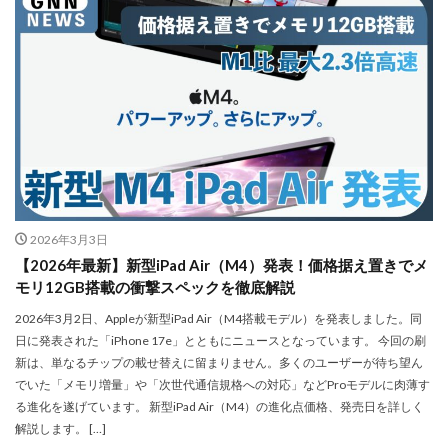
M4 iPad Air 発売日
M4 MacBook Air
M4 MacBook Pro
M5 MacBook Air
M5 MacBook Pro
M5MAX MacBook Pro
M5pro MacBook Pro
M5Pro/MAX MacBook Pro
M5Ultra
M6 MacBook Pro
M7Ultra
MacBook
MacBook 2026
MacBook Air
MacBook Air 2024
MacBook Air 2026
MacBook Air M4
MacBook Neo
MacBook Pro
MacBook Pro 2024
2026年3月3日
MacBook Pro 2026
macOS Sequoia 15.3
【2026年最新】新型iPad Air（M4）発表！価格据え置きでメ
macOS Tahoe 26.4
MacStudio
Mamiya
モリ12GB搭載の衝撃スペックを徹底解説
Microsoft
Moomshot AI
NIIKOR Z
nikkor
2026年3月2日、Appleが新型iPad Air（M4搭載モデル）を発表しました。同
NIKKOR 70-200 f/2.8 VR S Ⅱ
NIKKOR Z
日に発表された「iPhone 17e」とともにニュースとなっています。 今回の刷
新は、単なるチップの載せ替えに留まりません。多くのユーザーが待ち望ん
NIKKOR Z 120-300mm
NIKKOR Z 120-300mm f/2.8 TC
でいた「メモリ増量」や「次世代通信規格への対応」などProモデルに肉薄す
NIKKOR Z 24 70mm f:2 8 S Ⅱ
る進化を遂げています。 新型iPad Air（M4）の進化点価格、発売日を詳しく
NIKKOR Z 24-105mm f/4-7.1
解説します。 […]