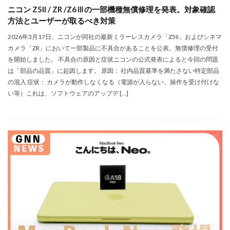
ニコン Z5II / ZR /Z6Ⅲの一部機種無償修理を発表。対象確認
Apple Watch ULTRA
Apple Watch X
方法とユーザーが取るべき対策
Apple Watch バンド
Apple イベント 2025
2026年3月17日、ニコンが同社の最新ミラーレスカメラ「Z5II」およびシネマ
AppleCare+
AppleCare+値上げ
appleglass
カメラ「ZR」において一部製品に不具合があることを公表。無償修理の受付
appleglasses
appleintelligence
AppleTV
を開始しました。 不具合の原因と症状ニコンの公式発表によると今回の問題
は「部品の品質」に起因します。 原因： 社内品質基準を満たさない特定部品
AppleWatch11
AppleWatchSE3
AppleWatchUltra3
の混入 症状： カメラが動作しなくなる（電源が入らない、操作を受け付けな
Appleイベント
Appleシリコン
Apple値上げ
い等）これは、ソフトウェアのアップデ […]
Apple値上げ2026
Apple初売り
Apple初売り2026
Apple最新情報
AppStore
AppStore アプリ値上げ
ARグラス
Beats by Dr.dre
Beats EP
Beats tour v2
Beats X
Canon
Canon C50
Canon EOS R1
Canon EOS R5 MarkⅡ
Carkeys
CES
CES 2026
Claude Fable 5
Claude Opus 5
coolpix P1100
CP+ 2025
CP+ 2026
CP+2026
cpplus2026
CPプラス2025
DJI
DJI 2025
DJI FLIP
DJI Matrice 4 シリーズ
DJI Mini 5 Pro