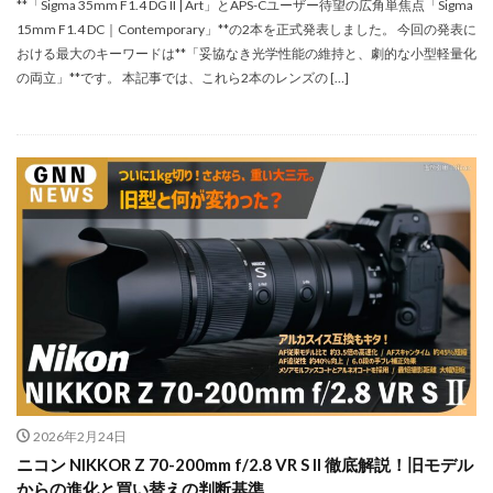
**「Sigma 35mm F1.4 DG II | Art」とAPS-Cユーザー待望の広角単焦点「Sigma
SSD高騰
STARLINK
SunDisk
SurfaceBook
15mm F1.4 DC｜Contemporary」**の2本を正式発表しました。 今回の発表に
TAMRON
V-RAPTOR [X] Z Mount
Vision Pro
おける最大のキーワードは**「妥協なき光学性能の維持と、劇的な小型軽量化
visionpro
watchOS
watchOS 11.3
の両立」**です。 本記事では、これら2本のレンズの […]
WWDC 2026
YCC
YouTube
Z 24 70 Ⅱ
Z5Ⅱ 修理
Z6Ⅲ 修理
Z9
Z9 ファーム
Z9ii スペック
Z9ii 価格
Z9ii 発売日
ZEISS Otus ML
Zf
zf シルバー
Zf ファーム
ZR 修理
ZV-E10II
Zシネマ
Zマウント
Zレンズ
おすすめ Mac アプリ
アップル 2026
アップル 初売り
アップルAI
アマゾン 初売り
アレクサ
インスタ リール 時間
インスタ縦長になった
インスタ表示戻す
インスタ長方形になる直し方
オータス
カメラ
2026年2月24日
キャノン
キャノン C50
キャノン シネマカメラ
ニコン NIKKOR Z 70-200mm f/2.8 VR S II 徹底解説！旧モデル
キャノン レンズ
コシナ
シグマ
からの進化と買い替えの判断基準