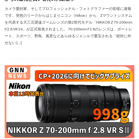
シグマ 135mm f/1.4
シグマ BF
シグマ BF 価格
カメラ愛好家、そしてプロフェッショナル・フォトグラファーの皆様に速報
シーピープラス2026
スクラッチゲート
です。突然のリークからはじまりニコン（Nikon）から、Zマウントシステム
スターリンク
スペースX
スマホ保険証
を代表する大三元望遠ズームレンズの第2世代モデル「NIKKOR Z 70-200mm
f/2.8 VR S II」が正式発表されました。 70-200mm F2.8のレンズは、ポートレ
スマホ新法
スマートリング
ソニー
ート、スポーツ、野鳥、風景などあらゆるジャンルで重宝される「絶対に外
ソニー 400 800
ソニー a v
ソニー α7v
せない […]
ソニー カメラ
ソニー タムロン買収
ソニー マクロ Gマスター
ソニーFX5
タムロン
タムロン 35-100 f2.8
タムロン 35-100mm f:2.8
ドル円
ドローン
ニコン
ニコン 2026
ニコン 24 70 2
ニコン 24 70 新型
ニコン Z6 3
ニコン z9ii
ニコン Zf シルバー
ニコン ZR
ニコン シネマカメラ
ニコン 大三元 2型
ニコン 新レンズ
ニコン 新型 大三元
ニコンZR
ネットフリックス 値上げ
ハッセルブラッド
ピクセル11
フルスクリーンiPhone
ボケモンスター