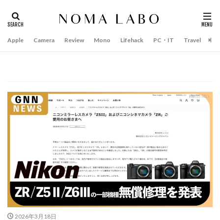
Apple
Camera
Review
Mono
Lifehack
PC・IT
Travel
Bo
タグ
#キャッシュレス
14インチ MacBook Pro 2022
15mm F1.4 DC | Contemporary
16インチ MacBook Pro 2022
2018年 買って良かったもの
20周年 iPhone
35mm F1.4 DG II | Art
A18Pro MacBook
AI
AirPods Pro
AirPods Pro 2
AirPods Pro3
AirTag2
AIアレクサ
AIスマホ
Amazon初売り
Amazon福袋
Anker
Anthropic
Apple
Apple Gemini
Apple intelligence
Apple M3チップ
Apple Ring
Apple Vision Pro
Apple Watch 11
Apple Watch 2024
Apple Watch Pro
2026年3月18日
Apple Watch SE2
Apple Watch Series 8