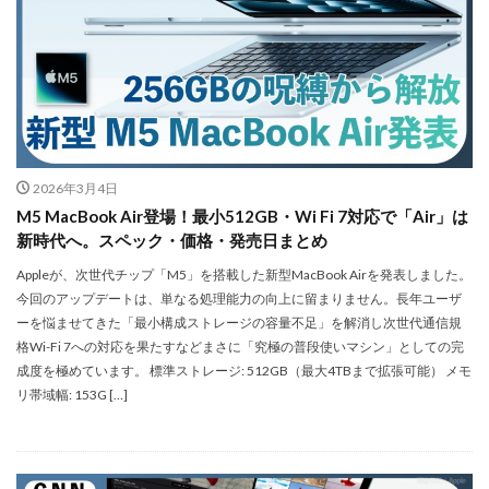
iPhone17e 新色
iPhone17e 発売日
iPhone17e 発表日
iphone17promax
iphone17series
iPhone17カメラ
iPhone18
iPhone18 Pro
iPhone18 カメラ
iPhone18 バッテリー
iPhone18 価格
iPhone18Pro
iPhone18ProMAX
iPhone19
iPhoneAir2
2026年3月4日
iPhoneSE
iPhoneSE 4
iPhoneSE 4 いつ
M5 MacBook Air登場！最小512GB・Wi Fi 7対応で「Air」は
iPhoneSE 4 リーク
iPhoneSE4
iPhoneSE4 価格
新時代へ。スペック・価格・発売日まとめ
iPhoneサブスク
iPhone値上げ
iPhone規制
Appleが、次世代チップ「M5」を搭載した新型MacBook Airを発表しました。
iRing
KDDI
Kimi K3
KOMODO-X Z Mount
今回のアップデートは、単なる処理能力の向上に留まりません。長年ユーザ
ーを悩ませてきた「最小構成ストレージの容量不足」を解消し次世代通信規
Leica
Leica M EV1
Leica Q3 monochrome
格Wi-Fi 7への対応を果たすなどまさに「究極の普段使いマシン」としての完
Leica SL3-S
LINE
LINEヤフー
成度を極めています。 標準ストレージ: 512GB（最大4TBまで拡張可能） メモ
M2 MAX MacBook Pro
M2 Pro MacBook Pro
リ帯域幅: 153G […]
M2Pro MacBook Pro
M3 MacBook Air
M4 iPad Air
M4 iPad Air スペック
M4 iPad Air 価格