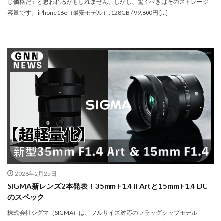
じ価格だ」と思われるかもしれません。しかし、驚くべきはそのストレージ
Nikon ZR
Nikon レンズ
Nikon 大三元レンズ
容量です。 iPhone16e（最安モデル）: 128GB / 99,800円 […]
Nikon 新型
Nikon 新型カメラ
nikonz9ii
NikonZR
Nikonニコン大口径超望遠レンズ
NINTENDO SWITCH 2
nintendoswitch2
OM-1 Mark II
OM-3
OMDS OM-3
OpenAI
Otus ML 35mm
Otus ML 35mm 価格
Otus ML 35mm 発売日
Otus ML 35mm 発表日
P42i
PayPay
Pixel10a
Pixel11
Powerbeats Pro 2
powershotv1
RED WING
RED Zマウント
Review
RF 14mm F1.4L VCM
RF16 28mm F2 8 IS STM
RF300-600
RICOH
RICOH GRⅣ
Rollei
scratchgate
SIGMA
2026年2月25日
SIGMA 12mm F1.4 DC
SIGMA 200mm F2
SoftBank
SIGMA新レンズ2本発表！35mm F1.4 II Artと15mm F1.4 DC
sony
sony 16mm f1 8
SONY 24-70mm f/2.0
のスペック
SONY FX3
SONY FX5
SONY α7V
SPACE X
株式会社シグマ（SIGMA）は、フルサイズ対応のフラッグシップモデル