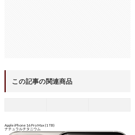
iPhone 14 Pro
iPhone 14 Pro Max
iPhone 18 Pro 機密情報流出
iPhone 2024
iPhone 2025
iPhone 2026
iPhone 22026
iPhone Air 価格
iPhone Fold
iPhone Gemini
iPhone カメラ
iPhone マイナンバーカード
iPhone 予約日
iPhone14
iPhone16
iPhone16E
iPhone16Pro
iPhone17
iPhone17 Air
iPhone17 Air 発売日
iPhone17 Pro
この記事の関連商品
iPhone17 Pro MAX
iPhone17 Pro MAX 価格
iPhone17 Pro 価格
iPhone17 Pro 違い
iPhone17 カラバリ
iPhone17 価格
iPhone17 値上げ
iPhone17Air スペック
iPhone17Air 予想
iPhone17Air 価格
Apple iPhone 16 Pro Max (1 TB)
iPhone17Air 発売日
iPhone17e
iPhone17e 価格
ナチュラルチタニウム