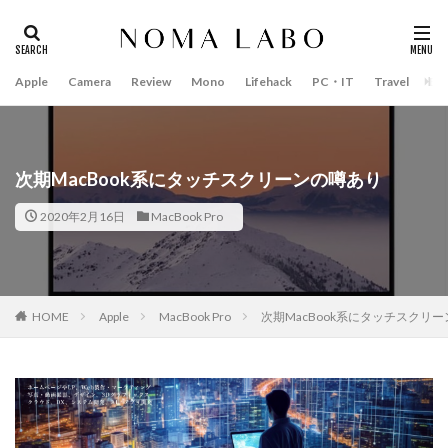
Apple
Camera
Review
Mono
Lifehack
PC・IT
Travel
Bo
タグ
#キャッシュレス
14インチ MacBook Pro 2022
15mm F1.4 DC | Contemporary
16インチ MacBook Pro 2022
次期MacBook系にタッチスクリーンの噂あり
2018年 買って良かったもの
20周年 iPhone
2020年2月16日
MacBook Pro
35mm F1.4 DG II | Art
A18Pro MacBook
AI
AirPods Pro
AirPods Pro 2
AirPods Pro3
AirTag2
AIアレクサ
AIスマホ
Amazon初売り
HOME
Apple
MacBook Pro
次期MacBook系にタッチスクリ
Amazon福袋
Anker
Anthropic
Apple
Apple Gemini
Apple intelligence
Apple M3チップ
Apple Ring
Apple Vision Pro
Apple Watch 11
Apple Watch 2024
Apple Watch Pro
Apple Watch SE2
Apple Watch Series 8