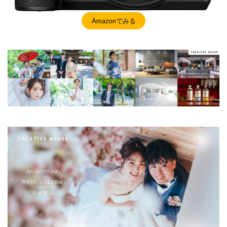
SSD高騰
STARLINK
SunDisk
SurfaceBook
TAMRON
V-RAPTOR [X] Z Mount
Vision Pro
Amazonでみる
visionpro
watchOS
watchOS 11.3
WWDC 2026
YCC
YouTube
Z 24 70 Ⅱ
Z5Ⅱ 修理
Z6Ⅲ 修理
Z9
Z9 ファーム
Z9ii スペック
Z9ii 価格
Z9ii 発売日
ZEISS Otus ML
Zf
zf シルバー
Zf ファーム
ZR 修理
ZV-E10II
Zシネマ
Zマウント
Zレンズ
おすすめ Mac アプリ
アップル 2026
アップル 初売り
アップルAI
アマゾン 初売り
アレクサ
インスタ リール 時間
インスタ縦長になった
インスタ表示戻す
インスタ長方形になる直し方
オータス
カメラ
キャノン
キャノン C50
キャノン シネマカメラ
キャノン レンズ
コシナ
シグマ