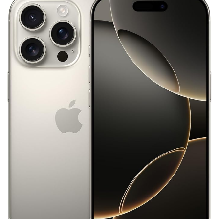
iPhone17e 新色
iPhone17e 発売日
iPhone17e 発表日
iphone17promax
iphone17series
iPhone17カメラ
iPhone18
iPhone18 Pro
iPhone18 カメラ
iPhone18 バッテリー
iPhone18 価格
iPhone18Pro
iPhone18ProMAX
iPhone19
iPhoneAir2
iPhoneSE
iPhoneSE 4
iPhoneSE 4 いつ
iPhoneSE 4 リーク
iPhoneSE4
iPhoneSE4 価格
iPhoneサブスク
iPhone値上げ
iPhone規制
iRing
KDDI
Kimi K3
KOMODO-X Z Mount
Leica
Leica M EV1
Leica Q3 monochrome
Leica SL3-S
LINE
LINEヤフー
M2 MAX MacBook Pro
M2 Pro MacBook Pro
M2Pro MacBook Pro
M3 MacBook Air
M4 iPad Air
M4 iPad Air スペック
M4 iPad Air 価格