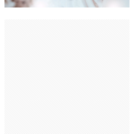
シグマ 135mm f/1.4
シグマ BF
シグマ BF 価格
シーピープラス2026
スクラッチゲート
スターリンク
スペースX
スマホ保険証
スマホ新法
スマートリング
ソニー
ソニー 400 800
ソニー a v
ソニー α7v
ソニー カメラ
ソニー タムロン買収
ソニー マクロ Gマスター
ソニーFX5
タムロン
タムロン 35-100 f2.8
タムロン 35-100mm f:2.8
ドル円
ドローン
ニコン
ニコン 2026
ニコン 24 70 2
ニコン 24 70 新型
ニコン Z6 3
ニコン z9ii
ニコン Zf シルバー
ニコン ZR
ニコン シネマカメラ
ニコン 大三元 2型
ニコン 新レンズ
ニコン 新型 大三元
ニコンZR
ネットフリックス 値上げ
ハッセルブラッド
ピクセル11
フルスクリーンiPhone
ボケモンスター