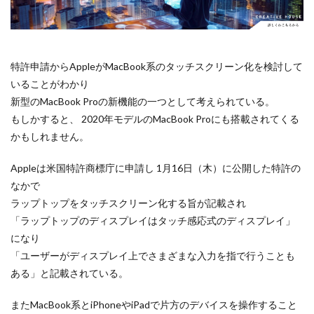
Apple Watch ULTRA
Apple Watch X
Apple Watch バンド
Apple イベント 2025
AppleCare+
AppleCare+値上げ
appleglass
特許申請からAppleがMacBook系のタッチスクリーン化を検討して
appleglasses
appleintelligence
AppleTV
いることがわかり
新型のMacBook Proの新機能の一つとして考えられている。
AppleWatch11
AppleWatchSE3
AppleWatchUltra3
もしかすると、 2020年モデルのMacBook Proにも搭載されてくる
Appleイベント
Appleシリコン
Apple値上げ
かもしれません。
Apple値上げ2026
Apple初売り
Apple初売り2026
Apple最新情報
AppStore
AppStore アプリ値上げ
Appleは米国特許商標庁に申請し 1月16日（木）に公開した特許の
なかで
ARグラス
Beats by Dr.dre
Beats EP
ラップトップをタッチスクリーン化する旨が記載され
Beats tour v2
Beats X
Canon
Canon C50
「ラップトップのディスプレイはタッチ感応式のディスプレイ」
Canon EOS R1
Canon EOS R5 MarkⅡ
Carkeys
になり
CES
CES 2026
Claude Fable 5
Claude Opus 5
「ユーザーがディスプレイ上でさまざまな入力を指で行うことも
coolpix P1100
CP+ 2025
CP+ 2026
CP+2026
ある」と記載されている。
cpplus2026
CPプラス2025
DJI
DJI 2025
またMacBook系とiPhoneやiPadで片方のデバイスを操作すること
DJI FLIP
DJI Matrice 4 シリーズ
DJI Mini 5 Pro