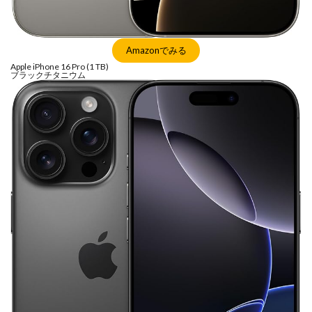
M4 iPad Air 発売日
M4 MacBook Air
M4 MacBook Pro
M5 MacBook Air
M5 MacBook Pro
M5MAX MacBook Pro
Amazonでみる
M5pro MacBook Pro
M5Pro/MAX MacBook Pro
Apple iPhone 16 Pro (1 TB)
ブラックチタニウム
M5Ultra
M6 MacBook Pro
M7Ultra
MacBook
MacBook 2026
MacBook Air
MacBook Air 2024
MacBook Air 2026
MacBook Air M4
MacBook Neo
MacBook Pro
MacBook Pro 2024
MacBook Pro 2026
macOS Sequoia 15.3
macOS Tahoe 26.4
MacStudio
Mamiya
Microsoft
Moomshot AI
NIIKOR Z
nikkor
NIKKOR 70-200 f/2.8 VR S Ⅱ
NIKKOR Z
NIKKOR Z 120-300mm
NIKKOR Z 120-300mm f/2.8 TC
NIKKOR Z 24 70mm f:2 8 S Ⅱ
NIKKOR Z 24-105mm f/4-7.1