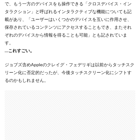
で、もう一方のデバイスをも操作できる「クロスデバイス・イン
dji ミラーレスカメラ
DJI 新型
DMA
EOS C50
タラクション」と呼ばれるインタラクティブな機能についても記
EOS R1
EOS R3 MarkⅡ
EOS R3 MarkⅡ 予想
載があり、「ユーザーはいくつかのデバイスを互いに作用させ、
保存されているコンテンツにアクセスすることもでき、またそれ
EOS R5 MarkⅡ
EOS R6 Mark Ⅲ
EOS R6 MarkⅢ
ぞれのデバイスから情報を得ることも可能」とも記されていま
EOS R8 Mark II
EOS RC
EOSR6M3
す。
FE 24-200mm F2.8-4.5G OSS
FE 400-800mm F6.3-8 G
…これすごい。
FE 50-105mm F2.8 G
FE 85mm F1.4 GM II
ジョブズ含めAppleのクレイグ・フェデリギは以前からタッチスク
FE16mm F1.8 G
FE400-800mm F6.3-8 G
FRB
リーン化に否定的だったが、今後タッチスクリーン化にシフトす
FX
FX5
Galaxy S24
GalaxyＳ25
るのかもしれません。
GalaxyＳ25 ultra
GalaxyＳ25 エッジ
Google
GooglePixel
GPT-5.6
Hasselblad
Hasselblad X2D II 100C
HomePod
iMac
Instagram
iOS
iOS 16
iOS 17.3.1
iOS 17.4
iOS 18.3
iOS 26.4
iOS 27
iOS16
iPad
iPad mini
iPad Pro 2024
iPadOS 18.3
iPhone
iPhone 14 Plus