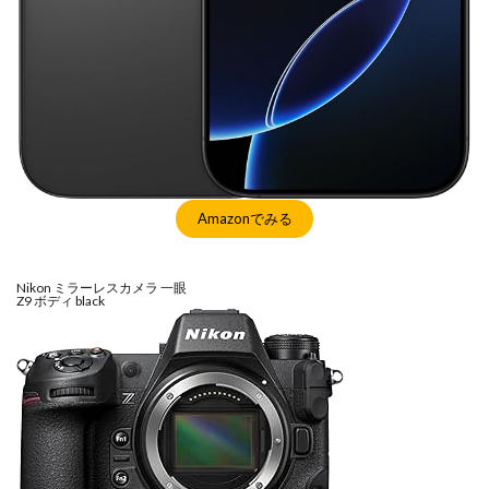
NIKKOR Z 24-70mm f/2.8 S II
NIKKOR Z 24-70mm f/2.8 S Ⅱ
NIKKOR Z 28-135mm f/4 PZ
NIKKOR Z 28-135mm f/4 PZ 発売
NIKKOR Z 35mm f/1.2 S
NIKKOR Z 35mm f/1.4
NIKKOR Z 35mm f/1.4 S
NIKKOR Z 70-200mm f/2.8 VR S II
NIKKOR Z 70-200mm f/2.8 VR S II 予約日
Amazonでみる
NIKKOR Z 70-200mm f/2.8 VR S II 価格
NIKKOR Z 70-200mm f/2.8 VR S II 発売日
Nikon
Nikon ミラーレスカメラ 一眼
Nikon 2026
Nikon 2027
nikon 35mm 1.2
Z9 ボディ black
nikon 35mm f1.2
Nikon RED
Nikon RED買収
Nikon Z6 Ⅲ
Nikon Z6iii
Nikon Z6Ⅲ
Nikon Z7 Ⅲ
Nikon Z8
Nikon Z9
Nikon Z9 II
Nikon Z9 Ⅱ
Nikon Z90
Nikon Z9ii
Nikon Z9Ⅱ
Nikon ZED
Nikon Zf
Nikon Zf シルバー