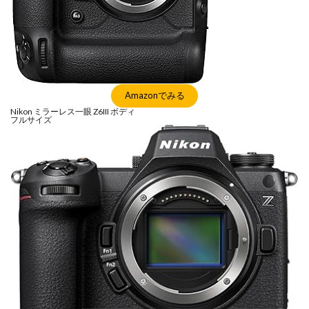
Nikon ZR
Nikon レンズ
Nikon 大三元レンズ
Nikon 新型
Nikon 新型カメラ
nikonz9ii
NikonZR
Nikonニコン大口径超望遠レンズ
NINTENDO SWITCH 2
nintendoswitch2
OM-1 Mark II
OM-3
OMDS OM-3
OpenAI
Amazonでみる
Otus ML 35mm
Otus ML 35mm 価格
Nikon ミラーレス一眼 Z6III ボディ
フルサイズ
Otus ML 35mm 発売日
Otus ML 35mm 発表日
P42i
PayPay
Pixel10a
Pixel11
Powerbeats Pro 2
powershotv1
RED WING
RED Zマウント
Review
RF 14mm F1.4L VCM
RF16 28mm F2 8 IS STM
RF300-600
RICOH
RICOH GRⅣ
Rollei
scratchgate
SIGMA
SIGMA 12mm F1.4 DC
SIGMA 200mm F2
SoftBank
sony
sony 16mm f1 8
SONY 24-70mm f/2.0
SONY FX3
SONY FX5
SONY α7V
SPACE X