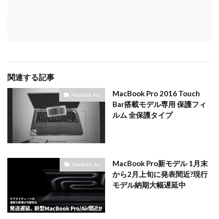
マイナンバーカード
マイナ保険証
メモリチップ不足
メモリ高騰
ライカSL3
ライカSL3-S
リコー
リコー GR4
ルミックス S1RⅡ
ルミックスS1Rii
一眼レフ
人気ワイヤレスイヤフォン
低価格 MacBook
円安
関連する記事
半導体不足
廉価版MacBook
折りたたみiPhone
MacBook Pro 2016 Touch
新Siri
新型 ドローン
新型AirTag
日銀
MacBook Pro
Bar搭載モデル専用 保護フィ
為替
為替情報
生成AI 最新
経済指標
ルム 全保護タイプ
検索
MacBook Pro新モデル 1月末
MacBook Air
から2月上旬に発表間近?現行
モデル納期大幅遅延中