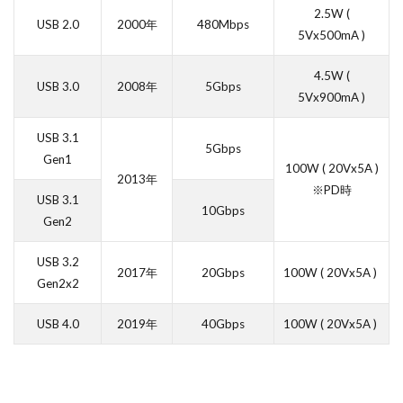
ドローン
ニコン
ニコン 2026
ニコン 24 70 2
ニ
2.5W (
USB 2.0
2000年
480Mbps
ニコン Z6 3
ニコン z9ii
ニコン Zf シルバー
ニコン ZR
5Vx500mA )
ニコン シネマカメラ
ニコン 大三元 2型
ニコン 新レンズ
4.5W (
ニコンZR
ネットフリックス 値上げ
ハッセルブラッド
USB 3.0
2008年
5Gbps
5Vx900mA )
フルスクリーンiPhone
ボケモンスター
マイナンバーカー
USB 3.1
メモリチップ不足
メモリ高騰
ライカSL3
ライカSL3-
5Gbps
Gen1
リコー GR4
ルミックス S1RⅡ
ルミックスS1Rii
一眼
100W ( 20Vx5A )
2013年
※PD時
人気ワイヤレスイヤフォン
低価格 MacBook
円安
半
USB 3.1
10Gbps
廉価版MacBook
折りたたみiPhone
新Siri
新型 ドロ
Gen2
日銀
為替
為替情報
生成AI 最新
経済指標
USB 3.2
2017年
20Gbps
100W ( 20Vx5A )
Gen2x2
検索
USB 4.0
2019年
40Gbps
100W ( 20Vx5A )