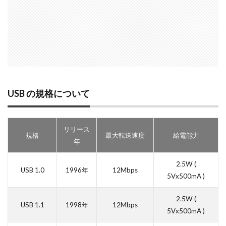
SONY FX3
SONY FX5
SONY α7V
SPACE X
SS
SunDisk
SurfaceBook
TAMRON
V-RAPTOR [X] Z Mo
visionpro
watchOS
watchOS 11.3
WWDC 2026
Z 24 70 Ⅱ
Z5Ⅱ 修理
Z6Ⅲ 修理
Z9
Z9 ファーム
Z9ii 価格
Z9ii 発売日
ZEISS Otus ML
Zf
zf シル
ZR 修理
ZV-E10II
Zシネマ
Zマウント
Zレンズ
USB の規格について
アップル 2026
アップル 初売り
アップルAI
アマゾン
インスタ リール 時間
インスタ縦長になった
インスタ表示
インスタ長方形になる直し方
オータス
カメラ
キャ
リリース
規格
最大転送速度
給電能力
キャノン シネマカメラ
キャノン レンズ
コシナ
シグ
年
シグマ 135mm f/1.4
シグマ BF
シグマ BF 価格
シーピ
2.5W (
スクラッチゲート
スターリンク
スペースX
スマホ
USB 1.0
1996年
12Mbps
5Vx500mA )
スマートリング
ソニー
ソニー 400 800
ソニー a v
ソニー カメラ
ソニー タムロン買収
ソニー マクロ Gマス
2.5W (
USB 1.1
1998年
12Mbps
5Vx500mA )
タムロン
タムロン 35-100 f2.8
タムロン 35-100mm f:2.8