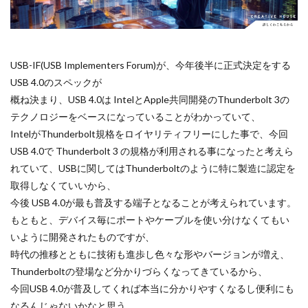
AppStore
AppStore アプリ値上げ
ARグラス
Beats by
Beats tour v2
Beats X
Canon
Canon C50
Cano
Canon EOS R5 MarkⅡ
Carkeys
CES
CES 2026
USB-IF(USB Implementers Forum)が、今年後半に正式決定をする
Claude Opus 5
coolpix P1100
CP+ 2025
CP+ 2026
USB 4.0のスペックが
概ね決まり、USB 4.0は IntelとApple共同開発のThunderbolt 3の
cpplus2026
CPプラス2025
DJI
DJI 2025
DJI FL
テクノロジーをベースになっていることがわかっていて、
DJI Matrice 4 シリーズ
DJI Mini 5 Pro
dji ミラーレスカメラ
IntelがThunderbolt規格をロイヤリティフリーにした事で、今回
EOS C50
EOS R1
EOS R3 MarkⅡ
EOS R3 MarkⅡ 予
USB 4.0で Thunderbolt 3 の規格が利用される事になったと考えら
EOS R6 Mark Ⅲ
EOS R6 MarkⅢ
EOS R8 Mark II
EOS 
れていて、USBに関してはThunderboltのように特に製造に認定を
FE 24-200mm F2.8-4.5G OSS
FE 400-800mm F6.3-8 G
FE
取得しなくていいから、
今後 USB 4.0が最も普及する端子となることが考えられています。
FE 85mm F1.4 GM II
FE16mm F1.8 G
FE400-800mm F6.3-
もともと、デバイス毎にポートやケーブルを使い分けなくてもい
FX5
Galaxy S24
GalaxyＳ25
GalaxyＳ25 ultra
いように開発されたものですが、
Google
GooglePixel
GPT-5.6
Hasselblad
Hasse
時代の推移とともに技術も進歩し色々な形やバージョンが増え、
HomePod
iMac
Instagram
iOS
iOS 16
iO
Thunderboltの登場など分かりづらくなってきているから、
iOS 18.3
iOS 26.4
iOS 27
iOS16
iPad
iPa
今回USB 4.0が普及してくれば本当に分かりやすくなるし便利にも
なるんじゃないかなと思う。
iPadOS 18.3
iPhone
iPhone 14 Plus
iPhone 14 Pro