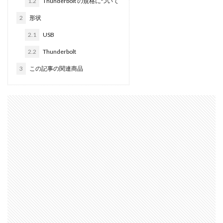
1.2
Thunderbolt の規格について
M2 MAX MacBook Pro
M2 Pro MacBook Pro
M2Pro MacB
2
形状
M3 MacBook Air
M4 iPad Air
M4 iPad Air スペック
M
2.1
USB
M4 iPad Air 発売日
M4 MacBook Air
M4 MacBook Pro
2.2
Thunderbolt
M5 MacBook Pro
M5MAX MacBook Pro
M5pro MacBook 
3
この記事の関連商品
M5Pro/MAX MacBook Pro
M5Ultra
M6 MacBook Pro
MacBook 2026
MacBook Air
MacBook Air 2024
Mac
MacBook Air M4
MacBook Neo
MacBook Pro
MacBo
MacBook Pro 2026
macOS Sequoia 15.3
macOS Tahoe 26
Mamiya
Microsoft
Moomshot AI
NIIKOR Z
nik
NIKKOR 70-200 f/2.8 VR S Ⅱ
NIKKOR Z
NIKKOR Z 120-3
NIKKOR Z 120-300mm f/2.8 TC
NIKKOR Z 24 70mm f:2 8 S Ⅱ
NIKKOR Z 24-105mm f/4-7.1
NIKKOR Z 24-70mm f/2.8 S II
NIKKOR Z 24-70mm f/2.8 S Ⅱ
NIKKOR Z 28-135mm f/4 PZ
NIKKOR Z 28-135mm f/4 PZ 発売
NIKKOR Z 35mm f/1.2 S