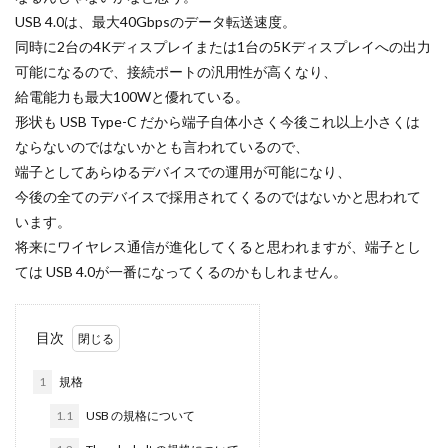
USB 4.0は、最大40Gbpsのデータ転送速度。
iPhone 18 Pro 機密情報流出
iPhone 2024
iPhone 2025
同時に2台の4Kディスプレイまたは1台の5Kディスプレイへの出力
iPhone 22026
iPhone Air 価格
iPhone Fold
iPhone G
可能になるので、接続ポートの汎用性が高くなり、
iPhone マイナンバーカード
iPhone 予約日
iPhone14
給電能力も最大100Wと優れている。
iPhone16E
iPhone16Pro
iPhone17
iPhone17 Air
形状も USB Type-C だから端子自体小さく今後これ以上小さくは
ならないのではないかとも言われているので、
iPhone17 Pro
iPhone17 Pro MAX
iPhone17 Pro MAX 価格
端子としてあらゆるデバイスでの運用が可能になり、
iPhone17 Pro 違い
iPhone17 カラバリ
iPhone17 価格
今後の全てのデバイスで採用されてくるのではないかと思われて
iPhone17Air スペック
iPhone17Air 予想
iPhone17Air 価
います。
iPhone17e
iPhone17e 価格
iPhone17e 新色
iPhon
将来にワイヤレス通信が進化してくると思われますが、端子とし
iPhone17e 発表日
iphone17promax
iphone17series
ては USB 4.0が一番になってくるのかもしれません。
iPhone18
iPhone18 Pro
iPhone18 カメラ
iPhone
iPhone18 価格
iPhone18Pro
iPhone18ProMAX
iPh
目次
iPhoneSE
iPhoneSE 4
iPhoneSE 4 いつ
iPhoneSE 4
1
規格
iPhoneSE4 価格
iPhoneサブスク
iPhone値上げ
iPh
1.1
USB の規格について
KDDI
Kimi K3
KOMODO-X Z Mount
Leica
Lei
Leica Q3 monochrome
Leica SL3-S
LINE
LINEヤフー