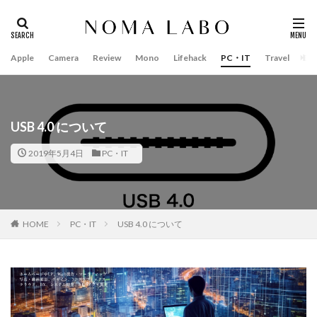
Apple
Camera
Review
Mono
Lifehack
PC・IT
Travel
Bo
タグ
#キャッシュレス
14インチ MacBook Pro 2022
15mm F1.4
16インチ MacBook Pro 2022
2018年 買って良かったもの
35mm F1.4 DG II | Art
A18Pro MacBook
AI
AirPods 
USB 4.0 について
AirPods Pro3
AirTag2
AIアレクサ
AIスマホ
A
2019年5月4日
PC・IT
Amazon福袋
Anker
Anthropic
Apple
Apple Ge
Apple intelligence
Apple M3チップ
Apple Ring
Apple 
Apple Watch 11
Apple Watch 2024
Apple Watch Pro
HOME
PC・IT
USB 4.0 について
Apple Watch Series 8
Apple Watch ULTRA
Apple Watch X
Apple イベント 2025
AppleCare+
AppleCare+値上げ
appleglasses
appleintelligence
AppleTV
AppleWatch
AppleWatchUltra3
Appleイベント
Appleシリコン
Ap
Apple値上げ2026
Apple初売り
Apple初売り2026
A