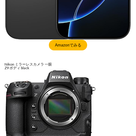
シグマ 135mm f/1.4
シグマ BF
シグマ BF 価格
シーピープラス2026
スクラッチゲート
スターリンク
スペースX
スマホ保険証
スマホ新法
スマートリング
ソニー
ソニー 400 800
ソニー a v
ソニー α7v
Amazonでみる
ソニー カメラ
ソニー タムロン買収
ソニー マクロ Gマスター
ソニーFX5
タムロン
Nikon ミラーレスカメラ 一眼
タムロン 35-100 f2.8
タムロン 35-100mm f:2.8
Z9 ボディ black
ドル円
ドローン
ニコン
ニコン 2026
ニコン 24 70 2
ニコン 24 70 新型
ニコン Z6 3
ニコン z9ii
ニコン Zf シルバー
ニコン ZR
ニコン シネマカメラ
ニコン 大三元 2型
ニコン 新レンズ
ニコン 新型 大三元
ニコンZR
ネットフリックス 値上げ
ハッセルブラッド
ピクセル11
フルスクリーンiPhone
ボケモンスター