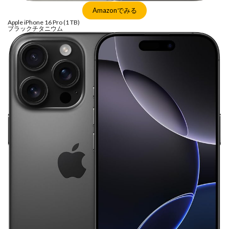
SSD高騰
STARLINK
SunDisk
SurfaceBook
Amazonでみる
TAMRON
V-RAPTOR [X] Z Mount
Vision Pro
Apple iPhone 16 Pro (1 TB)
ブラックチタニウム
visionpro
watchOS
watchOS 11.3
WWDC 2026
YCC
YouTube
Z 24 70 Ⅱ
Z5Ⅱ 修理
Z6Ⅲ 修理
Z9
Z9 ファーム
Z9ii スペック
Z9ii 価格
Z9ii 発売日
ZEISS Otus ML
Zf
zf シルバー
Zf ファーム
ZR 修理
ZV-E10II
Zシネマ
Zマウント
Zレンズ
おすすめ Mac アプリ
アップル 2026
アップル 初売り
アップルAI
アマゾン 初売り
アレクサ
インスタ リール 時間
インスタ縦長になった
インスタ表示戻す
インスタ長方形になる直し方
オータス
カメラ
キャノン
キャノン C50
キャノン シネマカメラ
キャノン レンズ
コシナ
シグマ