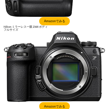
マイナンバーカード
マイナ保険証
メモリチップ不足
メモリ高騰
ライカSL3
ライカSL3-S
リコー
リコー GR4
Amazonでみる
ルミックス S1RⅡ
ルミックスS1Rii
一眼レフ
Nikon ミラーレス一眼 Z6III ボディ
フルサイズ
人気ワイヤレスイヤフォン
低価格 MacBook
円安
半導体不足
廉価版MacBook
折りたたみiPhone
新Siri
新型 ドローン
新型AirTag
日銀
為替
為替情報
生成AI 最新
経済指標
検索
Amazonでみる