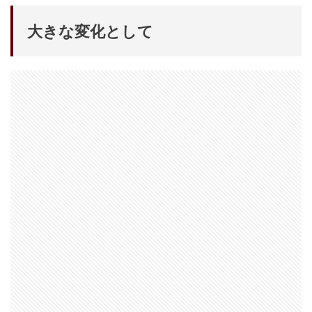
iPhone 14 Pro
iPhone 14 Pro Max
大きな変化として
iPhone 18 Pro 機密情報流出
iPhone 2024
iPhone 2025
iPhone 2026
iPhone 22026
iPhone Air 価格
iPhone Fold
iPhone Gemini
iPhone カメラ
iPhone マイナンバーカード
iPhone 予約日
iPhone14
iPhone16
iPhone16E
iPhone16Pro
iPhone17
iPhone17 Air
iPhone17 Air 発売日
iPhone17 Pro
iPhone17 Pro MAX
iPhone17 Pro MAX 価格
iPhone17 Pro 価格
iPhone17 Pro 違い
iPhone17 カラバリ
iPhone17 価格
iPhone17 値上げ
iPhone17Air スペック
iPhone17Air 予想
iPhone17Air 価格
iPhone17Air 発売日
iPhone17e
iPhone17e 価格