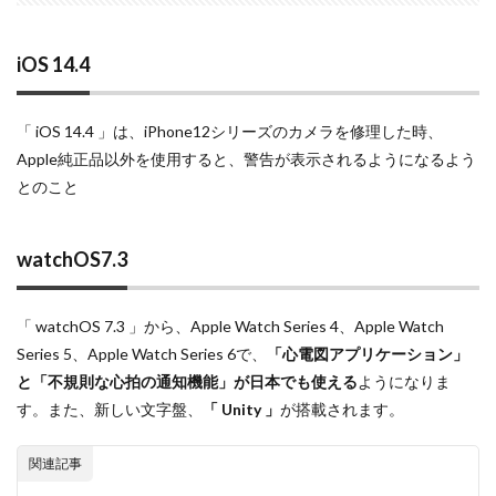
iPhone17e 新色
iPhone17e 発売日
iPhone17e 発表日
iphone17promax
iOS 14.4
iphone17series
iPhone17カメラ
iPhone18
iPhone18 Pro
iPhone18 カメラ
「 iOS 14.4 」は、iPhone12シリーズのカメラを修理した時、
iPhone18 バッテリー
iPhone18 価格
iPhone18Pro
Apple純正品以外を使用すると、警告が表示されるようになるよう
iPhone18ProMAX
iPhone19
iPhoneAir2
とのこと
iPhoneSE
iPhoneSE 4
iPhoneSE 4 いつ
iPhoneSE 4 リーク
iPhoneSE4
iPhoneSE4 価格
watchOS7.3
iPhoneサブスク
iPhone値上げ
iPhone規制
iRing
KDDI
Kimi K3
KOMODO-X Z Mount
「 watchOS 7.3 」から、Apple Watch Series 4、Apple Watch
Leica
Leica M EV1
Leica Q3 monochrome
Series 5、Apple Watch Series 6で、
「心電図アプリケーション」
Leica SL3-S
LINE
LINEヤフー
と「不規則な心拍の通知機能」が日本でも使える
ようになりま
M2 MAX MacBook Pro
M2 Pro MacBook Pro
す。また、新しい文字盤、
「 Unity 」
が搭載されます。
M2Pro MacBook Pro
M3 MacBook Air
M4 iPad Air
関連記事
M4 iPad Air スペック
M4 iPad Air 価格