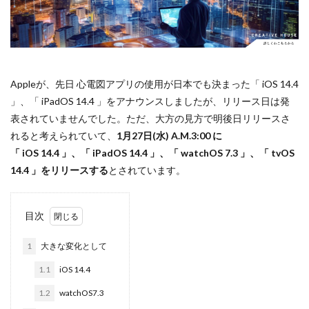
Apple Watch ULTRA
Apple Watch X
Apple Watch バンド
Apple イベント 2025
AppleCare+
AppleCare+値上げ
appleglass
appleglasses
appleintelligence
AppleTV
Appleが、先日 心電図アプリの使用が日本でも決まった「 iOS 14.4
AppleWatch11
AppleWatchSE3
AppleWatchUltra3
」、「 iPadOS 14.4 」をアナウンスしましたが、リリース日は発
表されていませんでした。ただ、大方の見方で明後日リリースさ
Appleイベント
Appleシリコン
Apple値上げ
れると考えられていて、
1月27日(水) A.M.3:00 に
Apple値上げ2026
Apple初売り
Apple初売り2026
「 iOS 14.4 」、「 iPadOS 14.4 」、「 watchOS 7.3 」、「 tvOS
Apple最新情報
AppStore
AppStore アプリ値上げ
14.4 」をリリースする
とされています。
ARグラス
Beats by Dr.dre
Beats EP
Beats tour v2
Beats X
Canon
Canon C50
目次
Canon EOS R1
Canon EOS R5 MarkⅡ
Carkeys
CES
CES 2026
Claude Fable 5
Claude Opus 5
1
大きな変化として
coolpix P1100
CP+ 2025
CP+ 2026
CP+2026
1.1
iOS 14.4
cpplus2026
CPプラス2025
DJI
DJI 2025
1.2
watchOS7.3
DJI FLIP
DJI Matrice 4 シリーズ
DJI Mini 5 Pro