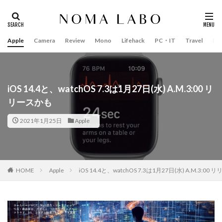
Apple
Camera
Review
Mono
Lifehack
PC・IT
Travel
Bo
タグ
#キャッシュレス
14インチ MacBook Pro 2022
15mm F1.4 DC | Contemporary
16インチ MacBook Pro 2022
iOS 14.4と、watchOS 7.3は1月27日(水) A.M.3:00 リ
リースかも
2018年 買って良かったもの
20周年 iPhone
35mm F1.4 DG II | Art
A18Pro MacBook
AI
2021年1月25日
Apple
AirPods Pro
AirPods Pro 2
AirPods Pro3
AirTag2
AIアレクサ
AIスマホ
Amazon初売り
Amazon福袋
Anker
Anthropic
Apple
HOME
Apple
iOS 14.4と、watchOS 7.3は1月27日(水) A.M.3:00
Apple Gemini
Apple intelligence
Apple M3チップ
Apple Ring
Apple Vision Pro
Apple Watch 11
Apple Watch 2024
Apple Watch Pro
Apple Watch SE2
Apple Watch Series 8