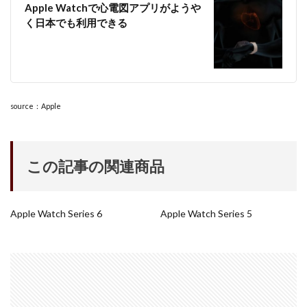
M4 iPad Air 発売日
M4 MacBook Air
Apple Watchで心電図アプリがようや
く日本でも利用できる
M4 MacBook Pro
M5 MacBook Air
M5 MacBook Pro
M5MAX MacBook Pro
M5pro MacBook Pro
M5Pro/MAX MacBook Pro
M5Ultra
M6 MacBook Pro
M7Ultra
MacBook
MacBook 2026
MacBook Air
MacBook Air 2024
source：Apple
MacBook Air 2026
MacBook Air M4
MacBook Neo
MacBook Pro
MacBook Pro 2024
この記事の関連商品
MacBook Pro 2026
macOS Sequoia 15.3
macOS Tahoe 26.4
MacStudio
Mamiya
Microsoft
Moomshot AI
NIIKOR Z
nikkor
Apple Watch Series 6
Apple Watch Series 5
NIKKOR 70-200 f/2.8 VR S Ⅱ
NIKKOR Z
NIKKOR Z 120-300mm
NIKKOR Z 120-300mm f/2.8 TC
NIKKOR Z 24 70mm f:2 8 S Ⅱ
NIKKOR Z 24-105mm f/4-7.1