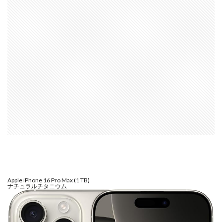
NIKKOR Z 24-70mm f/2.8 S II
NIKKOR Z 24-70mm f/2.8 S Ⅱ
NIKKOR Z 28-135mm f/4 PZ
NIKKOR Z 28-135mm f/4 PZ 発売
NIKKOR Z 35mm f/1.2 S
NIKKOR Z 35mm f/1.4
NIKKOR Z 35mm f/1.4 S
NIKKOR Z 70-200mm f/2.8 VR S II
NIKKOR Z 70-200mm f/2.8 VR S II 予約日
NIKKOR Z 70-200mm f/2.8 VR S II 価格
NIKKOR Z 70-200mm f/2.8 VR S II 発売日
Nikon
Nikon 2026
Nikon 2027
nikon 35mm 1.2
nikon 35mm f1.2
Nikon RED
Nikon RED買収
Nikon Z6 Ⅲ
Nikon Z6iii
Nikon Z6Ⅲ
Apple iPhone 16 Pro Max (1 TB)
Nikon Z7 Ⅲ
Nikon Z8
Nikon Z9
Nikon Z9 II
ナチュラルチタニウム
Nikon Z9 Ⅱ
Nikon Z90
Nikon Z9ii
Nikon Z9Ⅱ
Nikon ZED
Nikon Zf
Nikon Zf シルバー