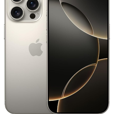
Nikon ZR
Nikon レンズ
Nikon 大三元レンズ
Nikon 新型
Nikon 新型カメラ
nikonz9ii
NikonZR
Nikonニコン大口径超望遠レンズ
NINTENDO SWITCH 2
nintendoswitch2
OM-1 Mark II
OM-3
OMDS OM-3
OpenAI
Otus ML 35mm
Otus ML 35mm 価格
Otus ML 35mm 発売日
Otus ML 35mm 発表日
P42i
PayPay
Pixel10a
Pixel11
Powerbeats Pro 2
powershotv1
RED WING
RED Zマウント
Review
RF 14mm F1.4L VCM
RF16 28mm F2 8 IS STM
RF300-600
RICOH
RICOH GRⅣ
Rollei
scratchgate
SIGMA
SIGMA 12mm F1.4 DC
SIGMA 200mm F2
SoftBank
sony
sony 16mm f1 8
SONY 24-70mm f/2.0
SONY FX3
SONY FX5
SONY α7V
SPACE X