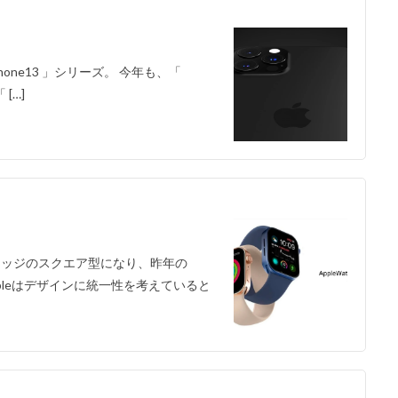
iPhone13 」シリーズ。 今年も、「
 […]
フラットエッジのスクエア型になり、昨年の
ppleはデザインに統一性を考えていると