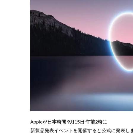
iPhoneSE 4
iPhone値上げ
Leica M EV1
M2 Pro MacBook P
M4 iPad Air 価格
M5 MacBook Pro
M6 MacBook Pro
MacBook Air 2026
MacBook Pro 202
Moomshot AI
NIKKOR Z 120-300
NIKKOR Z 24-70mm 
NIKKOR Z 28-135
Appleが
日本時間 9月15日 午前2時
に
NIKKOR Z 70-200mm
新製品発表イベントを開催すると公式に発表し
NIKKOR Z 70-200m