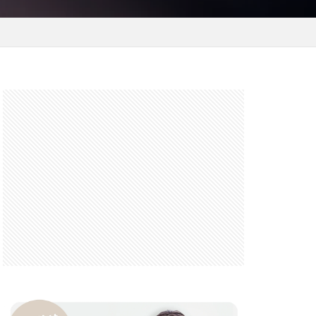
 F6.3-8 G
FRB
FX
GooglePixel
iOS
iOS 16
 mini
14 Pro Max
2026
バーカード
iPhone17 Air
iPhone17 Pro 価格
e17Air スペック
7e 価格
17series
ー
honeSE