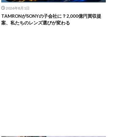
2026年8月1日
TAMRONがSONYの子会社に？2,000億円買収提
ャノン シネマカメラ
案、私たちのレンズ選びが変わる
 価格
スマホ新法
メラ
100 f2.8
70 2
コン シネマカメラ
クス 値上げ
ンバーカード
ー
リコー GR4
MacBook
円安
irTag
日銀