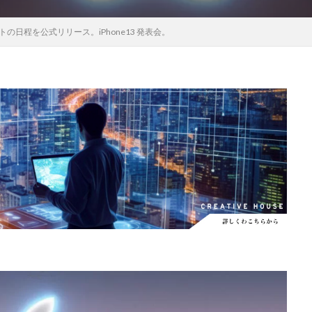
EOS RC
EOSR6M3
FE 24-200mm F2.8-4.5G OSS
FE 400-800mm
ベントの日程を公式リリース。iPhone13 発表会。
8 G
FE 85mm F1.4 GM II
FE16mm F1.8 G
FE400-800mm F6.3-8 G
S24
GalaxyＳ25
GalaxyＳ25 ultra
GalaxyＳ25 エッジ
Google
selblad
Hasselblad X2D II 100C
HomePod
iMac
Instagram
OS 17.4
iOS 18.3
iOS 26.4
iOS 27
iOS16
iPad
iPad
iPadOS 18.3
iPhone
iPhone 14 Plus
iPhone 14 Pro
iPhone 
 機密情報流出
iPhone 2024
iPhone 2025
iPhone 2026
iPhone 2
iPhone Fold
iPhone Gemini
iPhone カメラ
iPhone マイナン
iPhone14
iPhone16
iPhone16E
iPhone16Pro
iPhone17
売日
iPhone17 Pro
iPhone17 Pro MAX
iPhone17 Pro MAX 価格
iPhone17 カラバリ
iPhone17 価格
iPhone17 値上げ
iPhon
iPhone17Air 価格
iPhone17Air 発売日
iPhone17e
iPhone1
iPhone17e 発売日
iPhone17e 発表日
iphone17promax
iphone
iPhone18
iPhone18 Pro
iPhone18 カメラ
iPhone18 バッテリ
iPhone18Pro
iPhone18ProMAX
iPhone19
iPhoneAir2
iP