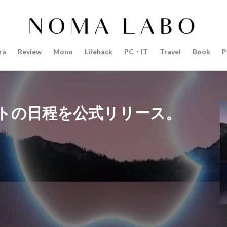
14インチ MacBook Pro 2022
15mm F1.4 DC | Contemporary
Pro 2022
2018年 買って良かったもの
20周年 iPhone
35mm F1.4 D
AI
AirPods Pro
AirPods Pro 2
AirPods Pro3
AirTag2
ra
Review
Mono
Lifehack
PC・IT
Travel
Book
P
azon初売り
Amazon福袋
Anker
Anthropic
Apple
Appl
Apple M3チップ
Apple Ring
Apple Vision Pro
Apple Watch 11
Apple Watch Pro
Apple Watch SE2
Apple Watch Series 8
Appl
Apple Watch バンド
Apple イベント 2025
AppleCare+
AppleCa
イベントの日程を公式リリース。
ppleglasses
appleintelligence
AppleTV
AppleWatch11
Apple
Appleイベント
Appleシリコン
Apple値上げ
Apple値上げ202
Apple最新情報
AppStore
AppStore アプリ値上げ
ARグラス
ts tour v2
Beats X
Canon
Canon C50
Canon EOS R1
C
CES 2026
Claude Fable 5
Claude Opus 5
coolpix P1100
P+2026
cpplus2026
CPプラス2025
DJI
DJI 2025
DJI FL
リーズ
DJI Mini 5 Pro
dji ミラーレスカメラ
DJI 新型
DMA
R3 MarkⅡ
EOS R3 MarkⅡ 予想
EOS R5 MarkⅡ
EOS R6 Mark Ⅲ