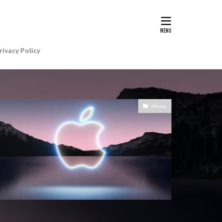
G II | Art
AIアレクサ
rivacy Policy
e Gemini
e Watch ULTRA
re+値上げ
iPhone
WatchSE3
6
Apple初売り
Beats by Dr.dre
anon EOS R5 MarkⅡ
CP+ 2025
IP
EOS C50
EOS R6 MarkⅢ