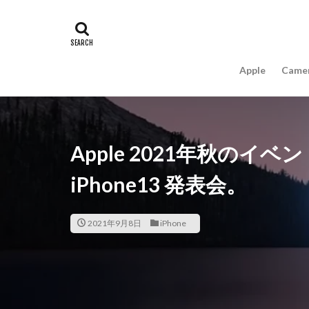
#キャッシュレス
16インチ MacBook 
A18Pro MacBook
Apple
Came
AIスマホ
Am
Apple intelligence
Apple Watch 2024
Apple Watch X
Apple 2021年秋の
appleglass
a
iPhone13 発表会。
AppleWatchUltra3
Apple初売り2026
Beats EP
Bea
2021年9月8日
iPhone
Carkeys
CES
CP+ 2026
C
DJI Matrice 4 シ
EOS R1
EOS 