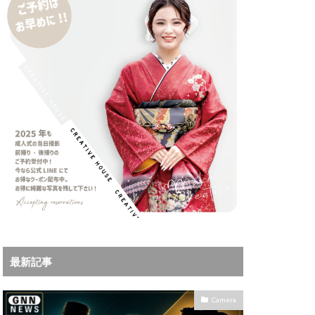
iPhoneサブスク
Leica
X MacBook Pro
ad Air スペック
Book Air
Pro
M5Ultra
ok Air 2024
 2024
a
Microsoft
IKKOR Z 120-300mm
最新記事
KOR Z 35mm f/1.4 S
0mm f/2.8 VR S II 価格
Camera
35mm 1.2