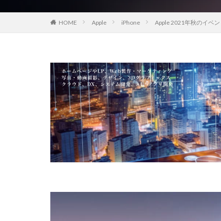
EOS R8 Mark II
HOME
Apple
iPhone
Apple 2021年秋のイ
FE 50-105mm F2.
FX5
Galaxy 
GPT-5.6
Has
iOS 17.3.1
i
iPad Pro 2024
iPhone 18 Pro
iPhone Air 価格
iPhone 予約日
iPhone17 Air 発
iPhone17 Pro 違い
iPhone17Air 予想
iPhone17e 新色
iPhone17カメラ
iPhone18 価格