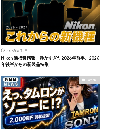
n Z6Ⅲ
ikon Z9ii
II
OM-3
2026年8月2日
発売日
Nikon 新機種情報。静かすぎた2026年前半。2026
powershotv1
年後半からの新製品特集
TM
RF300-600
SIGMA 200mm F2
Camera
X5
SONY α7V
TOR [X] Z Mount
uTube
Z 24 70 Ⅱ
発売日
Zマウント
アマゾン 初売り