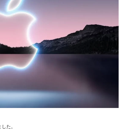
iPhoneSE 4 いつ
iPhoneSE 4 リーク
iPhoneSE4
iPhoneSE4 価格
iPhone規制
iRing
KDDI
Kimi K3
KOMODO-X Z Mount
Leica Q3 monochrome
Leica SL3-S
LINE
LINEヤフー
M2 MA
ro
M2Pro MacBook Pro
M3 MacBook Air
M4 iPad Air
M4 iP
M4 iPad Air 発売日
M4 MacBook Air
M4 MacBook Pro
M5 Mac
M5MAX MacBook Pro
M5pro MacBook Pro
M5Pro/MAX MacBook 
M7Ultra
MacBook
MacBook 2026
MacBook Air
MacBo
MacBook Air M4
MacBook Neo
MacBook Pro
MacBook Pro
6
macOS Sequoia 15.3
macOS Tahoe 26.4
MacStudio
Mamiy
NIIKOR Z
nikkor
NIKKOR 70-200 f/2.8 VR S Ⅱ
NIKKOR Z
N
mm f/2.8 TC
NIKKOR Z 24 70mm f:2 8 S Ⅱ
NIKKOR Z 24-105mm f/4-7.1
f/2.8 S II
NIKKOR Z 24-70mm f/2.8 S Ⅱ
NIKKOR Z 28-135mm f/4 PZ
mm f/4 PZ 発売
NIKKOR Z 35mm f/1.2 S
NIKKOR Z 35mm f/1.4
NIK
 f/2.8 VR S II
NIKKOR Z 70-200mm f/2.8 VR S II 予約日
NIKKOR Z 70-20
ました。
m f/2.8 VR S II 発売日
Nikon
Nikon 2026
Nikon 2027
nikon 