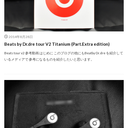
NIKKOR Z 24-70mm f/2.8 S II
NIKKOR Z 24-70mm f/2.8 S Ⅱ
NIKKOR Z 28-135mm f/4 PZ
NIKKOR Z 28-135mm f/4 PZ 発売
NIKKOR Z 35mm f/1.2 S
NIKKOR Z 35mm f/1.4
NIKKOR Z 35mm f/1.4 S
2014年8月28日
Beats by Dr.dre tour V2 Titanium (Part.Extra edition)
NIKKOR Z 70-200mm f/2.8 VR S II
NIKKOR Z 70-200mm f/2.8 VR S II 予約日
Beats tour v2 参考動画 はじめに このブログの他にもBeatby Dr.dre を紹介して
いるメディアで 参考になるものを紹介したいと思います。
NIKKOR Z 70-200mm f/2.8 VR S II 価格
NIKKOR Z 70-200mm f/2.8 VR S II 発売日
Nikon
Nikon 2026
Nikon 2027
nikon 35mm 1.2
nikon 35mm f1.2
Nikon RED
Nikon RED買収
Nikon Z6 Ⅲ
Nikon Z6iii
Nikon Z6Ⅲ
Nikon Z7 Ⅲ
Nikon Z8
Nikon Z9
Nikon Z9 II
Nikon Z9 Ⅱ
Nikon Z90
Nikon Z9ii
Nikon Z9Ⅱ
Nikon ZED
Nikon Zf
Nikon Zf シルバー