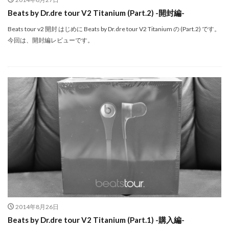
シグマ 135mm f/1.4
シグマ BF
シグマ BF 価格
Beats by Dr.dre tour V2 Titanium (Part.2) -開封編-
シーピープラス2026
スクラッチゲート
Beats tour v2 開封 はじめに Beats by Dr.dre tour V2 Titanium の (Part.2) です。
スターリンク
スペースX
スマホ保険証
今回は、開封編レビューです。
スマホ新法
スマートリング
ソニー
ソニー 400 800
ソニー a v
ソニー α7v
ソニー カメラ
ソニー タムロン買収
ソニー マクロ Gマスター
ソニーFX5
タムロン
タムロン 35-100 f2.8
タムロン 35-100mm f:2.8
ドル円
ドローン
ニコン
ニコン 2026
ニコン 24 70 2
ニコン 24 70 新型
ニコン Z6 3
ニコン z9ii
ニコン Zf シルバー
ニコン ZR
ニコン シネマカメラ
ニコン 大三元 2型
ニコン 新レンズ
ニコン 新型 大三元
ニコンZR
ネットフリックス 値上げ
ハッセルブラッド
2014年8月26日
Beats by Dr.dre tour V2 Titanium (Part.1) -購入編-
ピクセル11
フルスクリーンiPhone
ボケモンスター