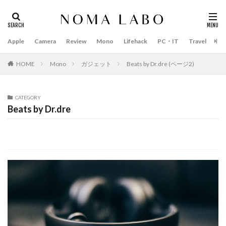
Apple
Camera
Review
Mono
Lifehack
PC・IT
Travel
Bo
タグ
#キャッシュレス
14インチ MacBook Pro 2022
HOME
Mono
ガジェット
Beats by Dr.dre (ページ2)
15mm F1.4 DC | Contemporary
16インチ MacBook Pro 2022
CATEGORY
2018年 買って良かったもの
20周年 iPhone
Beats by Dr.dre
35mm F1.4 DG II | Art
A18Pro MacBook
AI
AirPods Pro
AirPods Pro 2
AirPods Pro3
AirTag2
AIアレクサ
AIスマホ
Amazon初売り
Amazon福袋
Anker
Anthropic
Apple
Apple Gemini
Apple intelligence
Apple M3チップ
Apple Ring
Apple Vision Pro
Apple Watch 11
Apple Watch 2024
Apple Watch Pro
Apple Watch SE2
Apple Watch Series 8