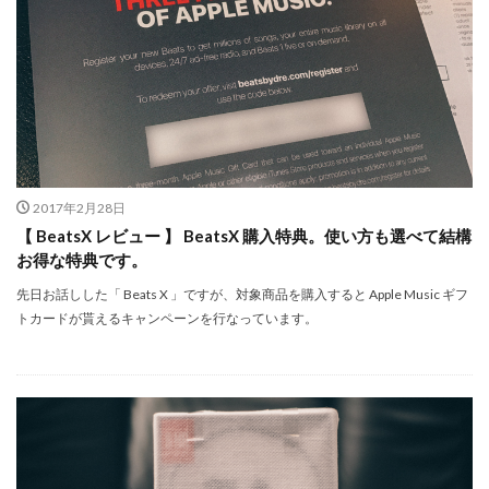
iPhone 14 Pro
iPhone 14 Pro Max
iPhone 18 Pro 機密情報流出
iPhone 2024
iPhone 2025
iPhone 2026
iPhone 22026
iPhone Air 価格
iPhone Fold
iPhone Gemini
iPhone カメラ
iPhone マイナンバーカード
iPhone 予約日
iPhone14
iPhone16
2017年2月28日
iPhone16E
iPhone16Pro
iPhone17
【 BeatsX レビュー 】 BeatsX 購入特典。使い方も選べて結構
お得な特典です。
iPhone17 Air
iPhone17 Air 発売日
iPhone17 Pro
iPhone17 Pro MAX
iPhone17 Pro MAX 価格
先日お話しした「 Beats X 」ですが、対象商品を購入すると Apple Music ギフ
トカードが貰えるキャンペーンを行なっています。
iPhone17 Pro 価格
iPhone17 Pro 違い
iPhone17 カラバリ
iPhone17 価格
iPhone17 値上げ
iPhone17Air スペック
iPhone17Air 予想
iPhone17Air 価格
iPhone17Air 発売日
iPhone17e
iPhone17e 価格