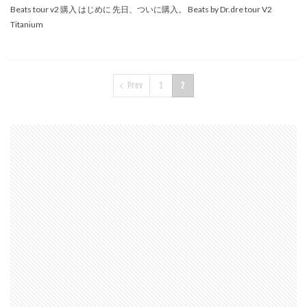
マイナンバーカード
マイナ保険証
Beats tour v2 購入 はじめに 先日、ついに購入。 Beats by Dr.dre tour V2
Titanium
メモリチップ不足
メモリ高騰
ライカSL3
ライカSL3-S
リコー
リコー GR4
ルミックス S1RⅡ
ルミックスS1Rii
一眼レフ
Prev
1
2
人気ワイヤレスイヤフォン
低価格 MacBook
円安
半導体不足
廉価版MacBook
折りたたみiPhone
新Siri
新型 ドローン
新型AirTag
日銀
為替
為替情報
生成AI 最新
経済指標
検索