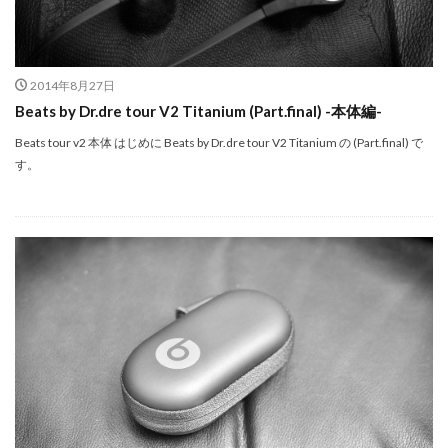
Nikon ZR
Nikon レンズ
Nikon 大三元レンズ
Nikon 新型
Nikon 新型カメラ
nikonz9ii
NikonZR
Nikonニコン大口径超望遠レンズ
2014年8月27日
NINTENDO SWITCH 2
nintendoswitch2
Beats by Dr.dre tour V2 Titanium (Part.final) -本体編-
OM-1 Mark II
OM-3
OMDS OM-3
OpenAI
Beats tour v2 本体 はじめに Beats by Dr.dre tour V2 Titanium の (Part.final) で
Otus ML 35mm
Otus ML 35mm 価格
す。
Otus ML 35mm 発売日
Otus ML 35mm 発表日
P42i
PayPay
Pixel10a
Pixel11
Powerbeats Pro 2
powershotv1
RED WING
RED Zマウント
Review
RF 14mm F1.4L VCM
RF16 28mm F2 8 IS STM
RF300-600
RICOH
RICOH GRⅣ
Rollei
scratchgate
SIGMA
SIGMA 12mm F1.4 DC
SIGMA 200mm F2
SoftBank
sony
sony 16mm f1 8
SONY 24-70mm f/2.0
SONY FX3
SONY FX5
SONY α7V
SPACE X