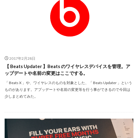
dji ミラーレスカメラ
DJI 新型
DMA
EOS C50
EOS R1
EOS R3 MarkⅡ
EOS R3 MarkⅡ 予想
EOS R5 MarkⅡ
EOS R6 Mark Ⅲ
EOS R6 MarkⅢ
EOS R8 Mark II
EOS RC
EOSR6M3
FE 24-200mm F2.8-4.5G OSS
FE 400-800mm F6.3-8 G
FE 50-105mm F2.8 G
FE 85mm F1.4 GM II
2017年2月28日
FE16mm F1.8 G
FE400-800mm F6.3-8 G
FRB
【 Beats Updater 】Beats のワイヤレスデバイスを管理。ア
ップデートや名前の変更はここでする。
FX
FX5
Galaxy S24
GalaxyＳ25
GalaxyＳ25 ultra
GalaxyＳ25 エッジ
Google
「 Beats X 」や、ワイヤレスのものを対象とした、「 Beats Updater 」という
ものがあります。アプッデートや名前の変更等を行う事ができるので今回は
GooglePixel
GPT-5.6
Hasselblad
少しまとめてみた。
Hasselblad X2D II 100C
HomePod
iMac
Instagram
iOS
iOS 16
iOS 17.3.1
iOS 17.4
iOS 18.3
iOS 26.4
iOS 27
iOS16
iPad
iPad mini
iPad Pro 2024
iPadOS 18.3
iPhone
iPhone 14 Plus