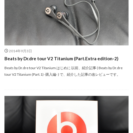
M4 iPad Air 発売日
M4 MacBook Air
M4 MacBook Pro
M5 MacBook Air
M5 MacBook Pro
M5MAX MacBook Pro
M5pro MacBook Pro
M5Pro/MAX MacBook Pro
M5Ultra
M6 MacBook Pro
M7Ultra
MacBook
MacBook 2026
MacBook Air
MacBook Air 2024
2014年9月3日
MacBook Air 2026
MacBook Air M4
MacBook Neo
Beats by Dr.dre tour V2 Titanium (Part.Extra edition-2)
MacBook Pro
MacBook Pro 2024
Beats by Dr.dre tour V2 Titanium はじめに 以前、紹介記事 ( Beats by Dr.dre
MacBook Pro 2026
macOS Sequoia 15.3
tour V2 Titanium (Part.1) -購入編- ) で、紹介した記事の改レビューです。
macOS Tahoe 26.4
MacStudio
Mamiya
Microsoft
Moomshot AI
NIIKOR Z
nikkor
NIKKOR 70-200 f/2.8 VR S Ⅱ
NIKKOR Z
NIKKOR Z 120-300mm
NIKKOR Z 120-300mm f/2.8 TC
NIKKOR Z 24 70mm f:2 8 S Ⅱ
NIKKOR Z 24-105mm f/4-7.1