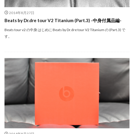
SSD高騰
STARLINK
SunDisk
SurfaceBook
TAMRON
V-RAPTOR [X] Z Mount
Vision Pro
2014年8月27日
Beats by Dr.dre tour V2 Titanium (Part.3) -中身付属品編-
visionpro
watchOS
watchOS 11.3
WWDC 2026
YCC
YouTube
Z 24 70 Ⅱ
Beats tour v2 の中身 はじめに Beats by Dr.dre tour V2 Titanium の (Part.3) で
す。
Z5Ⅱ 修理
Z6Ⅲ 修理
Z9
Z9 ファーム
Z9ii スペック
Z9ii 価格
Z9ii 発売日
ZEISS Otus ML
Zf
zf シルバー
Zf ファーム
ZR 修理
ZV-E10II
Zシネマ
Zマウント
Zレンズ
おすすめ Mac アプリ
アップル 2026
アップル 初売り
アップルAI
アマゾン 初売り
アレクサ
インスタ リール 時間
インスタ縦長になった
インスタ表示戻す
インスタ長方形になる直し方
オータス
カメラ
キャノン
キャノン C50
キャノン シネマカメラ
キャノン レンズ
コシナ
シグマ
2014年8月27日