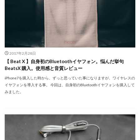
iPhone17e 新色
iPhone17e 発売日
iPhone17e 発表日
iphone17promax
iphone17series
iPhone17カメラ
iPhone18
iPhone18 Pro
iPhone18 カメラ
iPhone18 バッテリー
iPhone18 価格
iPhone18Pro
iPhone18ProMAX
iPhone19
iPhoneAir2
2017年2月28日
iPhoneSE
iPhoneSE 4
iPhoneSE 4 いつ
【 Beat X 】自身初のBluetoothイヤフォン。悩んだ挙句
iPhoneSE 4 リーク
iPhoneSE4
iPhoneSE4 価格
BeatsX 購入。使用感と音質レビュー
iPhoneサブスク
iPhone値上げ
iPhone規制
iPhone7を購入した時から、ずっと思っていた事になりますが、ワイヤレスの
iRing
KDDI
Kimi K3
KOMODO-X Z Mount
イヤフォンを導入する事。 今回は、自身初のBluetoothイヤフォンを購入して
みました。
Leica
Leica M EV1
Leica Q3 monochrome
Leica SL3-S
LINE
LINEヤフー
M2 MAX MacBook Pro
M2 Pro MacBook Pro
M2Pro MacBook Pro
M3 MacBook Air
M4 iPad Air
M4 iPad Air スペック
M4 iPad Air 価格