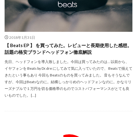
Apple Watch ULTRA
Apple Watch X
Apple Watch バンド
Apple イベント 2025
AppleCare+
AppleCare+値上げ
appleglass
appleglasses
appleintelligence
AppleTV
2018年1月31日
AppleWatch11
AppleWatchSE3
AppleWatchUltra3
【 Beats EP 】 を買ってみた。レビューと長期使用した感想。
話題の格安ブランドヘッドフォン徹底解説
Appleイベント
Appleシリコン
Apple値上げ
先日、ヘッドフォンを導入致しました。今回は買ってみたのは… 以前から、
Apple値上げ2026
Apple初売り
Apple初売り2026
イヤフォンを Beats by Dr.dre にしてみて気に入っていたので、 Beatsで揃えて
Apple最新情報
AppStore
AppStore アプリ値上げ
きたという事もあり 今回も Beatsのものを買ってみました。 音もそうなんで
ARグラス
Beats by Dr.dre
Beats EP
すが、今回はBeatsなのに。結構しっかりめのヘッドフォンなのに。かなりリ
ーズナブルで１万円を切る価格帯のものでコストパフォーマンスがとても良
Beats tour v2
Beats X
Canon
Canon C50
いものでした。 […]
Canon EOS R1
Canon EOS R5 MarkⅡ
Carkeys
CES
CES 2026
Claude Fable 5
Claude Opus 5
coolpix P1100
CP+ 2025
CP+ 2026
CP+2026
cpplus2026
CPプラス2025
DJI
DJI 2025
DJI FLIP
DJI Matrice 4 シリーズ
DJI Mini 5 Pro