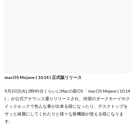
iPhone 14 Pro
iPhone 14 Pro Max
iPhone 18 Pro 機密情報流出
iPhone 2024
iPhone 2025
iPhone 2026
iPhone 22026
iPhone Air 価格
iPhone Fold
iPhone Gemini
iPhone カメラ
iPhone マイナンバーカード
iPhone 予約日
iPhone14
iPhone16
iPhone16E
iPhone16Pro
iPhone17
iPhone17 Air
iPhone17 Air 発売日
iPhone17 Pro
macOS Mojave ( 10.14 ) 正式版リリース
iPhone17 Pro MAX
iPhone17 Pro MAX 価格
iPhone17 Pro 価格
iPhone17 Pro 違い
9月25日(火) 2時45分くらいにMacの新OS「 macOS Mojave ( 10.14
) 」が公式アナウンス通りリリースされ、待望のダークモードやク
iPhone17 カラバリ
iPhone17 価格
イックルックで色んな事が出来る様になったり、デスクトップを
iPhone17 値上げ
iPhone17Air スペック
サッと綺麗にしてくれたりと様々な新機能が使える様になりま
iPhone17Air 予想
iPhone17Air 価格
す。
iPhone17Air 発売日
iPhone17e
iPhone17e 価格