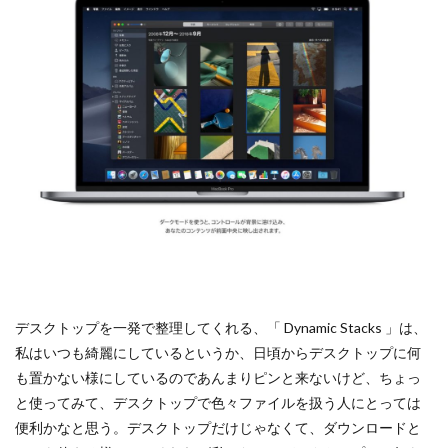
Nikon ZR
Nikon レンズ
Nikon 大三元レンズ
Nikon 新型
Nikon 新型カメラ
nikonz9ii
NikonZR
Nikonニコン大口径超望遠レンズ
NINTENDO SWITCH 2
nintendoswitch2
OM-1 Mark II
OM-3
OMDS OM-3
OpenAI
Otus ML 35mm
Otus ML 35mm 価格
Otus ML 35mm 発売日
Otus ML 35mm 発表日
P42i
PayPay
Pixel10a
Pixel11
Powerbeats Pro 2
powershotv1
RED WING
RED Zマウント
Review
RF 14mm F1.4L VCM
RF16 28mm F2 8 IS STM
RF300-600
RICOH
デスクトップを一発で整理してくれる、「 Dynamic Stacks 」は、
RICOH GRⅣ
Rollei
scratchgate
SIGMA
私はいつも綺麗にしているというか、日頃からデスクトップに何
SIGMA 12mm F1.4 DC
SIGMA 200mm F2
SoftBank
も置かない様にしているのであんまりピンと来ないけど、ちょっ
sony
sony 16mm f1 8
SONY 24-70mm f/2.0
と使ってみて、デスクトップで色々ファイルを扱う人にとっては
便利かなと思う。デスクトップだけじゃなくて、ダウンロードと
SONY FX3
SONY FX5
SONY α7V
SPACE X