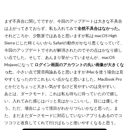
NIKKOR Z 24-70mm f/2.8 S II
NIKKOR Z 24-70mm f/2.8 S Ⅱ
NIKKOR Z 28-135mm f/4 PZ
まず不具合に関してですが、今回のアップデートは大きな不具合
NIKKOR Z 28-135mm f/4 PZ 発売
NIKKOR Z 35mm f/1.2 S
は上がってきておらず、私も入れてみて
全然不具合はなかった。
それどころか、少数派ではあると思いますが私は macOS High
NIKKOR Z 35mm f/1.4
NIKKOR Z 35mm f/1.4 S
Sierra にした時くらいから Safariの動作がかなり悪くなっていて、
NIKKOR Z 70-200mm f/2.8 VR S II
今回のアップデートでそれが解消されたのでその点はかなり嬉し
NIKKOR Z 70-200mm f/2.8 VR S II 予約日
い点でした。そして、あんまり挙がっていませんが、macOS
NIKKOR Z 70-200mm f/2.8 VR S II 価格
Mojaveになって
ログイン画面のアカウントの丸い画像が大きくな
NIKKOR Z 70-200mm f/2.8 VR S II 発売日
Nikon
った
。小さい点で賛否両論あると思いますが iMacを使う場合は見
やすくなったのでこれもいい点かなと思いました。MacBook Pro
Nikon 2026
Nikon 2027
nikon 35mm 1.2
とかだとちょっと大きい気がするけど見やすいのは見やすい。
nikon 35mm f1.2
Nikon RED
Nikon RED買収
あとは、ダークモード。これは私も待ちに待っていたので嬉し
Nikon Z6 Ⅲ
Nikon Z6iii
Nikon Z6Ⅲ
い、入れてみた感じはパッと見はかっこいいし、目には優しそ
Nikon Z7 Ⅲ
Nikon Z8
Nikon Z9
Nikon Z9 II
う。ただ、場合によって境目がわかりづらいかなと思った。ま
Nikon Z9 Ⅱ
Nikon Z90
Nikon Z9ii
Nikon Z9Ⅱ
た、まだまだダークモードに対応していないアプリもあるのでコ
ツコツと改良してくれて行けばもっと使いやすくなると思う。
Nikon ZED
Nikon Zf
Nikon Zf シルバー