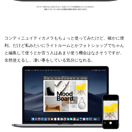
シグマ 135mm f/1.4
シグマ BF
シグマ BF 価格
シーピープラス2026
スクラッチゲート
スターリンク
スペースX
スマホ保険証
スマホ新法
スマートリング
ソニー
コンティニュイティカメラもちょっと使ってみたけど、確かに便
ソニー 400 800
ソニー a v
ソニー α7v
利。だけど私みたいにライトルームとかフォトショップでちゃん
ソニー カメラ
ソニー タムロン買収
と編集して使うとか言う人はあまり使う機会はなさそうですが、
ソニー マクロ Gマスター
ソニーFX5
タムロン
全然使えるし、凄い事をしている気分になれる。
タムロン 35-100 f2.8
タムロン 35-100mm f:2.8
ドル円
ドローン
ニコン
ニコン 2026
ニコン 24 70 2
ニコン 24 70 新型
ニコン Z6 3
ニコン z9ii
ニコン Zf シルバー
ニコン ZR
ニコン シネマカメラ
ニコン 大三元 2型
ニコン 新レンズ
ニコン 新型 大三元
ニコンZR
ネットフリックス 値上げ
ハッセルブラッド
ピクセル11
フルスクリーンiPhone
ボケモンスター