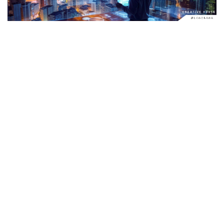
Apple Watch ULTRA
Apple Watch X
Apple Watch バンド
Apple イベント 2025
AppleCare+
AppleCare+値上げ
appleglass
appleglasses
appleintelligence
AppleTV
AppleWatch11
AppleWatchSE3
AppleWatchUltra3
Appleイベント
Appleシリコン
Apple値上げ
Apple値上げ2026
Apple初売り
Apple初売り2026
Apple最新情報
AppStore
AppStore アプリ値上げ
ARグラス
Beats by Dr.dre
Beats EP
Beats tour v2
Beats X
Canon
Canon C50
Canon EOS R1
Canon EOS R5 MarkⅡ
Carkeys
CES
CES 2026
Claude Fable 5
Claude Opus 5
coolpix P1100
CP+ 2025
CP+ 2026
CP+2026
cpplus2026
CPプラス2025
DJI
DJI 2025
DJI FLIP
DJI Matrice 4 シリーズ
DJI Mini 5 Pro