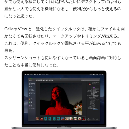
かでも使える様にしてくれれば私みたいにデスクトップには何も
SSD高騰
STARLINK
SunDisk
SurfaceBook
置かない人でも使える機能になるし、便利だからもっと使えるの
TAMRON
V-RAPTOR [X] Z Mount
Vision Pro
になっと思った。
visionpro
watchOS
watchOS 11.3
Gallery View と、進化したクイックルックは、確かにファイルを開
WWDC 2026
YCC
YouTube
Z 24 70 Ⅱ
かなくても回転させたり、マークアップやトリミングが出来る。
Z5Ⅱ 修理
Z6Ⅲ 修理
Z9
Z9 ファーム
これは、便利。クイックルックで回転させる事が出来るだけでも
Z9ii スペック
Z9ii 価格
Z9ii 発売日
最高。
ZEISS Otus ML
Zf
zf シルバー
Zf ファーム
スクリーンショットも使いやすくなっているし画面録画に対応し
ZR 修理
ZV-E10II
Zシネマ
Zマウント
たことも本当に便利になった。
Zレンズ
おすすめ Mac アプリ
アップル 2026
アップル 初売り
アップルAI
アマゾン 初売り
アレクサ
インスタ リール 時間
インスタ縦長になった
インスタ表示戻す
インスタ長方形になる直し方
オータス
カメラ
キャノン
キャノン C50
キャノン シネマカメラ
キャノン レンズ
コシナ
シグマ