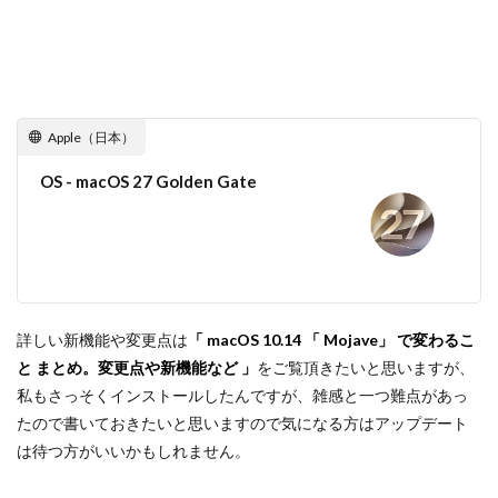
iPhone17e 新色
iPhone17e 発売日
iPhone17e 発表日
iphone17promax
iphone17series
iPhone17カメラ
iPhone18
iPhone18 Pro
iPhone18 カメラ
iPhone18 バッテリー
iPhone18 価格
iPhone18Pro
Apple（日本）
iPhone18ProMAX
iPhone19
iPhoneAir2
OS - macOS 27 Golden Gate
iPhoneSE
iPhoneSE 4
iPhoneSE 4 いつ
iPhoneSE 4 リーク
iPhoneSE4
iPhoneSE4 価格
iPhoneサブスク
iPhone値上げ
iPhone規制
iRing
KDDI
Kimi K3
KOMODO-X Z Mount
Leica
Leica M EV1
Leica Q3 monochrome
詳しい新機能や変更点は
「 macOS 10.14 「 Mojave」 で変わるこ
と まとめ。変更点や新機能など 」
をご覧頂きたいと思いますが、
Leica SL3-S
LINE
LINEヤフー
私もさっそくインストールしたんですが、雑感と一つ難点があっ
M2 MAX MacBook Pro
M2 Pro MacBook Pro
たので書いておきたいと思いますので気になる方はアップデート
M2Pro MacBook Pro
M3 MacBook Air
M4 iPad Air
は待つ方がいいかもしれません。
M4 iPad Air スペック
M4 iPad Air 価格