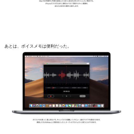
マイナンバーカード
マイナ保険証
メモリチップ不足
メモリ高騰
ライカSL3
ライカSL3-S
リコー
リコー GR4
ルミックス S1RⅡ
ルミックスS1Rii
一眼レフ
人気ワイヤレスイヤフォン
低価格 MacBook
円安
あとは、ボイスメモは便利だった。
半導体不足
廉価版MacBook
折りたたみiPhone
新Siri
新型 ドローン
新型AirTag
日銀
為替
為替情報
生成AI 最新
経済指標
検索