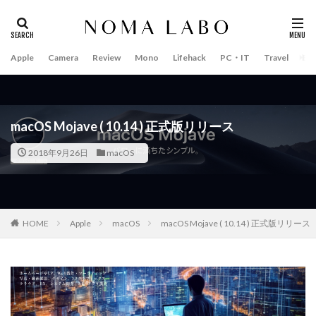
Apple
Camera
Review
Mono
Lifehack
PC・IT
Travel
Bo
タグ
#キャッシュレス
14インチ MacBook Pro 2022
15mm F1.4 DC | Contemporary
16インチ MacBook Pro 2022
macOS Mojave ( 10.14 ) 正式版リリース
2018年 買って良かったもの
20周年 iPhone
2018年9月26日
macOS
35mm F1.4 DG II | Art
A18Pro MacBook
AI
AirPods Pro
AirPods Pro 2
AirPods Pro3
AirTag2
AIアレクサ
AIスマホ
Amazon初売り
HOME
Apple
macOS
macOS Mojave ( 10.14 ) 正式版リリース
Amazon福袋
Anker
Anthropic
Apple
Apple Gemini
Apple intelligence
Apple M3チップ
Apple Ring
Apple Vision Pro
Apple Watch 11
Apple Watch 2024
Apple Watch Pro
Apple Watch SE2
Apple Watch Series 8