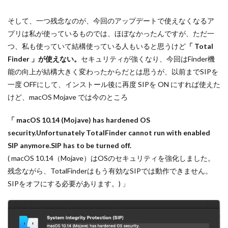
そして、一つ残念なのが、今回のアップデートで使えなくなるア
プリは私が使っているものでは、ほぼなかったんですが、ただ一
つ、私も使っていて結構使っている人もいると思うけど
「 Total
Finder 」が使えない。
セキュリティが強くなり、今回はFinder機
能の向上が結構大きく変わったからだとは思うが、以前までSIPを
一度 OFFにして、インストール後に再度 SIPを ON にすれば使えた
けど、macOS Mojave では今のところ
「 macOS 10.14
(
Mojave
)
has hardened OS
security.Unfortunately TotalFinder cannot run with enabled
SIP anymore.SIP has to be turned off.
( macOS 10.14
（
Mojave
）は
OS
のセキュリティを強化しました。
残念ながら、
TotalFinder
はもう有効な
SIP
では動作できません。
SIP
をオフにする必要があります。) 」