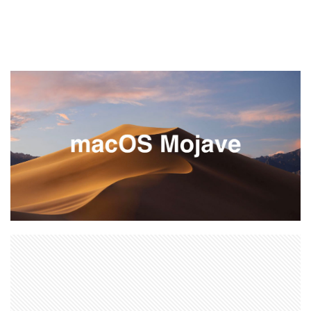
dji ミラーレスカメラ
DJI 新型
DMA
EOS C50
EOS R1
EOS R3 MarkⅡ
EOS R3 MarkⅡ 予想
EOS R5 MarkⅡ
EOS R6 Mark Ⅲ
EOS R6 MarkⅢ
EOS R8 Mark II
EOS RC
EOSR6M3
FE 24-200mm F2.8-4.5G OSS
FE 400-800mm F6.3-8 G
FE 50-105mm F2.8 G
FE 85mm F1.4 GM II
FE16mm F1.8 G
FE400-800mm F6.3-8 G
FRB
FX
FX5
Galaxy S24
GalaxyＳ25
GalaxyＳ25 ultra
GalaxyＳ25 エッジ
Google
GooglePixel
GPT-5.6
Hasselblad
Hasselblad X2D II 100C
HomePod
iMac
Instagram
iOS
iOS 16
iOS 17.3.1
iOS 17.4
iOS 18.3
iOS 26.4
iOS 27
iOS16
iPad
iPad mini
iPad Pro 2024
iPadOS 18.3
iPhone
iPhone 14 Plus