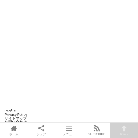
Profile
Privacy Policy
サイトマップ
お問い合わせ
[サイト制作協力]
CREATIVE HOUSE
ホーム
シェア
メニュー
SUBSCRIBE
TOPへ